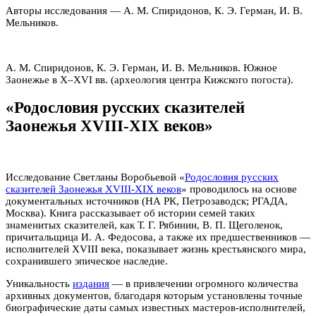
Авторы исследования — А. М. Спиридонов, К. Э. Герман, И. В.
Мельников.
А. М. Спиридонов, К. Э. Герман, И. В. Мельников. Южное
Заонежье в X–XVI вв. (археология центра Кижского погоста).
«Родословия русских сказителей
Заонежья XVIII-XIX веков»
Исследование Светланы Воробьевой «
Родословия русских
сказителей Заонежья XVIII-XIX веков
» проводилось на основе
документальных источников (НА РК, Петрозаводск; РГАДА,
Москва). Книга рассказывает об истории семей таких
знаменитых сказителей, как Т. Г. Рябинин, В. П. Щеголенок,
причитальщица И. А. Федосова, а также их предшественников —
исполнителей XVIII века, показывает жизнь крестьянского мира,
сохранившего эпическое наследие.
Уникальность
издания
— в привлечении огромного количества
архивных документов, благодаря которым установлены точные
биографические даты самых известных мастеров-исполнителей,