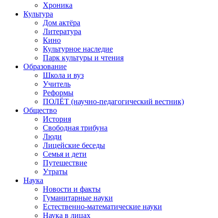
Хроника
Культура
Дом актёра
Литература
Кино
Культурное наследие
Парк культуры и чтения
Образование
Школа и вуз
Учитель
Реформы
ПОЛЁТ (научно-педагогический вестник)
Общество
История
Свободная трибуна
Люди
Лицейские беседы
Семья и дети
Путешествие
Утраты
Наука
Новости и факты
Гуманитарные науки
Естественно-математические науки
Наука в лицах