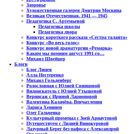
Здоровье
Художественная галерея Дмитрия Москина
Великая Отечественная. 1941 — 1945
Педагогика С. Артемьевой
Педагогика школы
Педагогика двора
Конкурс короткого рассказа «Сестра таланта»
Конкурс «Во весь голос»
Конкурс новой драматургии «Ремарка»
Каким мы помним август 1991-го…
Михаил Швейцер
Блоги
Блог Лицея
Алла Нестеренко
Михаил Гольденберг
Родословная с Юлией Свинцовой
Видоискатель с Юлией Утышевой
Вернисаж с Ириной Ларионовой
Валентина Калачёва. Впечатления
Лариса Хенинен
Олег Гальченко
Культурный променад с Зоей Арнаутовой
Путешествуем с Лидией Винокуровой
Лазурный Берег без пафоса с Александрой