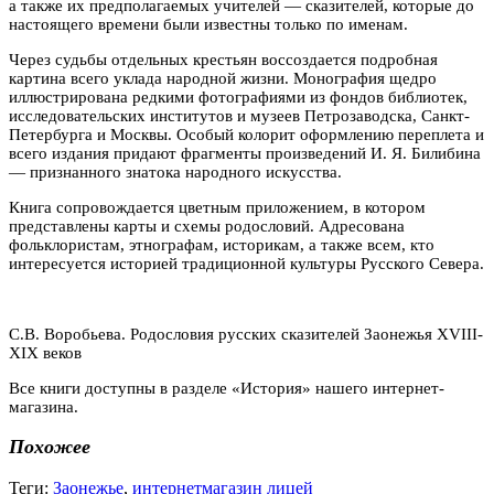
а также их предполагаемых учителей — сказителей, которые до
настоящего времени были известны только по именам.
Через судьбы отдельных крестьян воссоздается подробная
картина всего уклада народной жизни. Монография щедро
иллюстрирована редкими фотографиями из фондов библиотек,
исследовательских институтов и музеев Петрозаводска, Санкт-
Петербурга и Москвы. Особый колорит оформлению переплета и
всего издания придают фрагменты произведений И. Я. Билибина
— признанного знатока народного искусства.
Книга сопровождается цветным приложением, в котором
представлены карты и схемы родословий. Адресована
фольклористам, этнографам, историкам, а также всем, кто
интересуется историей традиционной культуры Русского Севера.
С.В. Воробьева. Родословия русских сказителей Заонежья XVIII-
XIX веков
Все книги доступны в разделе «История» нашего интернет-
магазина.
Похожее
Теги:
Заонежье
,
интернетмагазин лицей