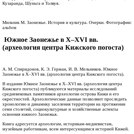
Кузаранда, Шуньга и Толвуя.
Мильчик М. Заонежье. История и культура. Очерки. Фотографии:
альбом
Южное Заонежье в X–XVI вв.
(археология центра Кижского погоста)
А. М. Спиридонов, К. Э. Герман, И. В. Мельников. Южное
Заонежье в X–XVI вв. (археология центра Кижского погоста).
В издании Южное Заонежье в X–XVI вв. (археология центра
Кижского погоста) публикуются материалы исследований
средневековых памятников археологии острова Кижи и его
окрестностей. Археологические данные позволяют проследить
хронологию и динамику заселения территории на протяжении
семи столетий, социокультурные и хозяйственные аспекты
освоения южного Заонежья.
Книга адресуется археологам, историкам-медиевистам,
музейным работникам, всем интересующимся историей Кижей.