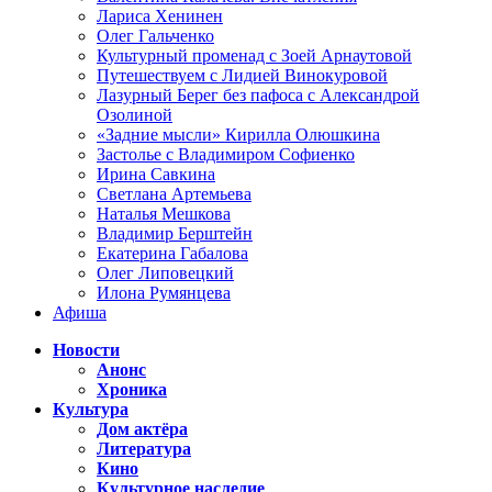
Лариса Хенинен
Олег Гальченко
Культурный променад с Зоей Арнаутовой
Путешествуем с Лидией Винокуровой
Лазурный Берег без пафоса с Александрой
Озолиной
«Задние мысли» Кирилла Олюшкина
Застолье с Владимиром Софиенко
Ирина Савкина
Светлана Артемьева
Наталья Мешкова
Владимир Берштейн
Екатерина Габалова
Олег Липовецкий
Илона Румянцева
Афиша
Новости
Анонс
Хроника
Культура
Дом актёра
Литература
Кино
Культурное наследие