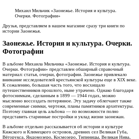
Михаил Мильчик «Заонежье. История и культура.
Очерки. Фотографии»
Друзья, представляем в нашем магазине сразу три книги по
истории Заонежья.
Заонежье. История и культура. Очерки.
Фотографии
В альбоме Михаила Мильчика «Заонежье. История и культура.
Очерки. Фотографии» представлен обширный справочный
материал: статья, очерки, фотографии. Заонежье привлекало
внимание исследователей крестьянской культуры еще в XIX веке.
К сожалению, большая часть того, что восхищало
путешественников прошлого, ныне утрачено. Однако благодаря
фотоснимкам, сделанным в 1899 — 1944 годах, можно
мысленно воссоздать потерянное. Эту задачу облегчают также
современные снимки, чертежи, планы памятников архитектуры.
Поэтому главная цель альбома — по возможности полно
представить старинные постройки и уклад жизни заонежан.
В альбоме отдельно рассказывается об истории и культуре
Кижского и Климецкого островов, древних сел Великая Губа,
Вёгорукса, Яндомозеро, Космозеро, Типиницы, Великая Нива,