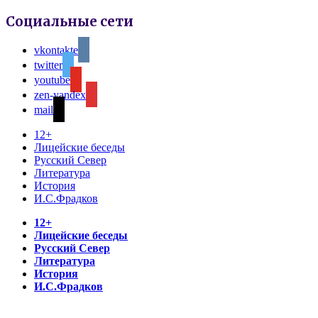
Социальные сети
vkontakte
twitter
youtube
zen-yandex
mail
12+
Лицейские беседы
Русский Север
Литература
История
И.С.Фрадков
12+
Лицейские беседы
Русский Север
Литература
История
И.С.Фрадков