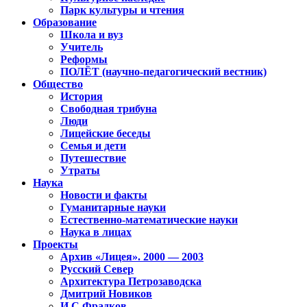
Парк культуры и чтения
Образование
Школа и вуз
Учитель
Реформы
ПОЛЁТ (научно-педагогический вестник)
Общество
История
Свободная трибуна
Люди
Лицейские беседы
Семья и дети
Путешествие
Утраты
Наука
Новости и факты
Гуманитарные науки
Естественно-математические науки
Наука в лицах
Проекты
Архив «Лицея». 2000 — 2003
Русский Север
Архитектура Петрозаводска
Дмитрий Новиков
И.С.Фрадков