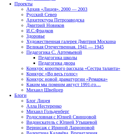
Проекты
Архив «Лицея». 2000 — 2003
Русский Север
Архитектура Петрозаводска
Дмитрий Новиков
И.С.Фрадков
Здоровье
Художественная галерея Дмитрия Москина
Великая Отечественная. 1941 — 1945
Педагогика С. Артемьевой
Педагогика школы
Педагогика двора
Конкурс короткого рассказа «Сестра таланта»
Конкурс «Во весь голос»
Конкурс новой драматургии «Ремарка»
Каким мы помним август 1991-го…
Михаил Швейцер
Блоги
Блог Лицея
Алла Нестеренко
Михаил Гольденберг
Родословная с Юлией Свинцовой
Видоискатель с Юлией Утышевой
Вернисаж с Ириной Ларионовой
Валентина Калачёва. Впечатления