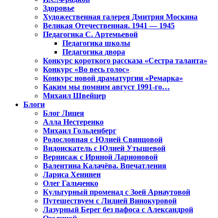
Здоровье
Художественная галерея Дмитрия Москина
Великая Отечественная. 1941 — 1945
Педагогика С. Артемьевой
Педагогика школы
Педагогика двора
Конкурс короткого рассказа «Сестра таланта»
Конкурс «Во весь голос»
Конкурс новой драматургии «Ремарка»
Каким мы помним август 1991-го…
Михаил Швейцер
Блоги
Блог Лицея
Алла Нестеренко
Михаил Гольденберг
Родословная с Юлией Свинцовой
Видоискатель с Юлией Утышевой
Вернисаж с Ириной Ларионовой
Валентина Калачёва. Впечатления
Лариса Хенинен
Олег Гальченко
Культурный променад с Зоей Арнаутовой
Путешествуем с Лидией Винокуровой
Лазурный Берег без пафоса с Александрой