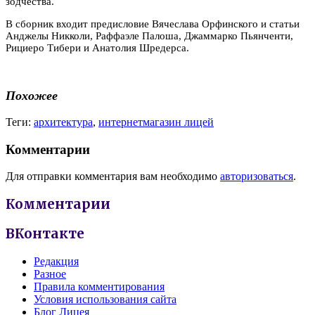
зодчества.
В сборник входит предисловие Вячеслава Орфинского и статьи
Анджелы Никколи, Раффаэле Палоша, Джаммарко Пьянченти,
Рициеро Тибери и Анатолия Шредерса.
Похожее
Теги:
архитектура
,
интернетмагазин лицей
Комментарии
Для отправки комментария вам необходимо
авторизоваться
.
Комментарии
ВКонтакте
Редакция
Разное
Правила комментирования
Условия использования сайта
Блог Лицея