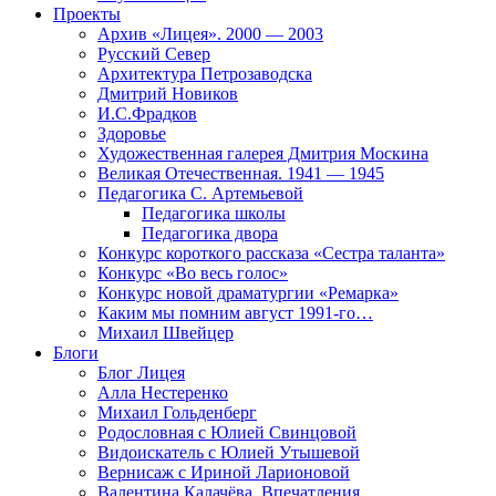
Проекты
Архив «Лицея». 2000 — 2003
Русский Север
Архитектура Петрозаводска
Дмитрий Новиков
И.С.Фрадков
Здоровье
Художественная галерея Дмитрия Москина
Великая Отечественная. 1941 — 1945
Педагогика С. Артемьевой
Педагогика школы
Педагогика двора
Конкурс короткого рассказа «Сестра таланта»
Конкурс «Во весь голос»
Конкурс новой драматургии «Ремарка»
Каким мы помним август 1991-го…
Михаил Швейцер
Блоги
Блог Лицея
Алла Нестеренко
Михаил Гольденберг
Родословная с Юлией Свинцовой
Видоискатель с Юлией Утышевой
Вернисаж с Ириной Ларионовой
Валентина Калачёва. Впечатления