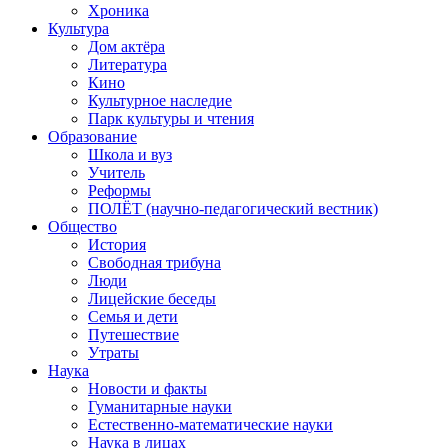
Хроника
Культура
Дом актёра
Литература
Кино
Культурное наследие
Парк культуры и чтения
Образование
Школа и вуз
Учитель
Реформы
ПОЛЁТ (научно-педагогический вестник)
Общество
История
Свободная трибуна
Люди
Лицейские беседы
Семья и дети
Путешествие
Утраты
Наука
Новости и факты
Гуманитарные науки
Естественно-математические науки
Наука в лицах