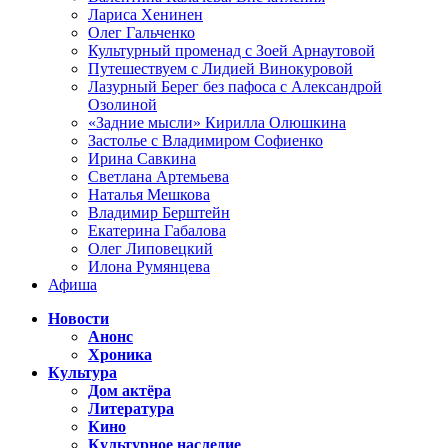
Лариса Хенинен
Олег Гальченко
Культурный променад с Зоей Арнаутовой
Путешествуем с Лидией Винокуровой
Лазурный Берег без пафоса с Александрой
Озолиной
«Задние мысли» Кирилла Олюшкина
Застолье с Владимиром Софиенко
Ирина Савкина
Светлана Артемьева
Наталья Мешкова
Владимир Берштейн
Екатерина Габалова
Олег Липовецкий
Илона Румянцева
Афиша
Новости
Анонс
Хроника
Культура
Дом актёра
Литература
Кино
Культурное наследие