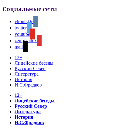
Социальные сети
vkontakte
twitter
youtube
zen-yandex
mail
12+
Лицейские беседы
Русский Север
Литература
История
И.С.Фрадков
12+
Лицейские беседы
Русский Север
Литература
История
И.С.Фрадков