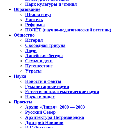
Парк культуры и чтения
Образование
Школа и вуз
Учитель
Реформы
ПОЛЁТ (научно-педагогический вестник)
Общество
История
Свободная трибуна
Люди
Лицейские беседы
Семья и дети
Путешествие
Утраты
Наука
Новости и факты
Гуманитарные науки
Естественно-математические науки
Наука в лицах
Проекты
Архив «Лицея». 2000 — 2003
Русский Север
Архитектура Петрозаводска
Дмитрий Новиков
И.С.Фрадков