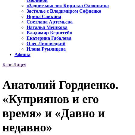
Озолиной
«Задние мысли» Кирилла Олюшкина
Застолье с Владимиром Софиенко
Ирина Савкина
Светлана Артемьева
Наталья Мешкова
Владимир Берштейн
Екатерина Габалова
Олег Липовецкий
Илона Румянцева
Афиша
Блог Лицея
Анатолий Гордиенко.
«Куприянов и его
время» и «Давно и
недавно»