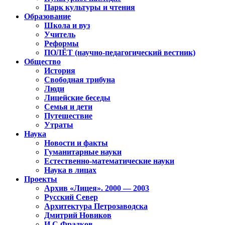
Парк культуры и чтения
Образование
Школа и вуз
Учитель
Реформы
ПОЛЁТ (научно-педагогический вестник)
Общество
История
Свободная трибуна
Люди
Лицейские беседы
Семья и дети
Путешествие
Утраты
Наука
Новости и факты
Гуманитарные науки
Естественно-математические науки
Наука в лицах
Проекты
Архив «Лицея». 2000 — 2003
Русский Север
Архитектура Петрозаводска
Дмитрий Новиков
И.С.Фрадков