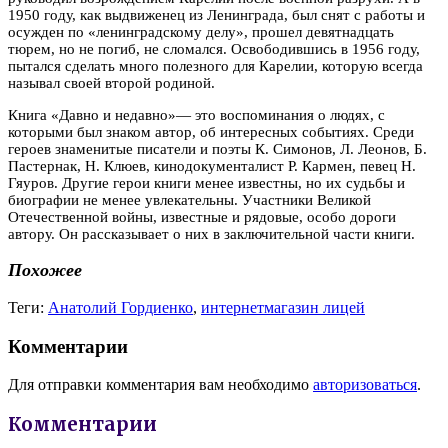
1950 году, как выдвиженец из Ленинграда, был снят с работы и
осужден по «ленинградскому делу», прошел девятнадцать
тюрем, но не погиб, не сломался. Освободившись в 1956 году,
пытался сделать много полезного для Карелии, которую всегда
называл своей второй родиной.
Книга «Давно и недавно»— это воспоминания о людях, с
которыми был знаком автор, об интересных событиях. Среди
героев знаменитые писатели и поэты К. Симонов, Л. Леонов, Б.
Пастернак, Н. Клюев, кинодокументалист Р. Кармен, певец Н.
Гяуров. Другие герои книги менее известны, но их судьбы и
биографии не менее увлекательны. Участники Великой
Отечественной войны, известные и рядовые, особо дороги
автору. Он рассказывает о них в заключительной части книги.
Похожее
Теги:
Анатолий Гордиенко
,
интернетмагазин лицей
Комментарии
Для отправки комментария вам необходимо
авторизоваться
.
Комментарии