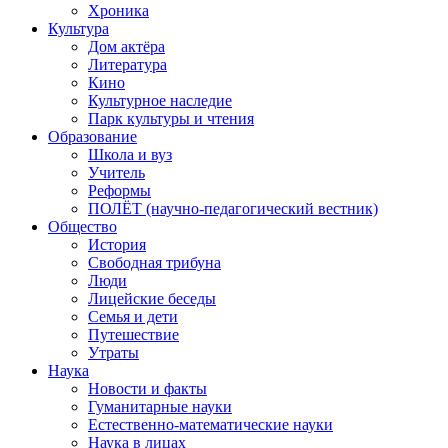
Хроника
Культура
Дом актёра
Литература
Кино
Культурное наследие
Парк культуры и чтения
Образование
Школа и вуз
Учитель
Реформы
ПОЛЁТ (научно-педагогический вестник)
Общество
История
Свободная трибуна
Люди
Лицейские беседы
Семья и дети
Путешествие
Утраты
Наука
Новости и факты
Гуманитарные науки
Естественно-математические науки
Наука в лицах