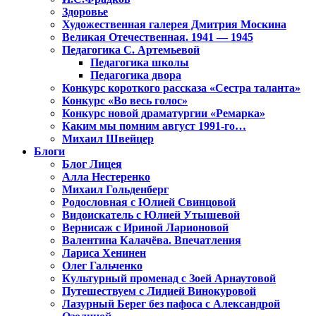
Здоровье
Художественная галерея Дмитрия Москина
Великая Отечественная. 1941 — 1945
Педагогика С. Артемьевой
Педагогика школы
Педагогика двора
Конкурс короткого рассказа «Сестра таланта»
Конкурс «Во весь голос»
Конкурс новой драматургии «Ремарка»
Каким мы помним август 1991-го…
Михаил Швейцер
Блоги
Блог Лицея
Алла Нестеренко
Михаил Гольденберг
Родословная с Юлией Свинцовой
Видоискатель с Юлией Утышевой
Вернисаж с Ириной Ларионовой
Валентина Калачёва. Впечатления
Лариса Хенинен
Олег Гальченко
Культурный променад с Зоей Арнаутовой
Путешествуем с Лидией Винокуровой
Лазурный Берег без пафоса с Александрой