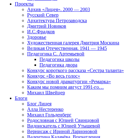
Проекты
Архив «Лицея». 2000 — 2003
Русский Север
Архитектура Петрозаводска
Дмитрий Новиков
И.С.Фрадков
Здоровье
Художественная галерея Дмитрия Москина
Великая Отечественная. 1941 — 1945
Педагогика С. Артемьевой
Педагогика школы
Педагогика двора
Конкурс короткого рассказа «Сестра таланта»
Конкурс «Во весь голос»
Конкурс новой драматургии «Ремарка»
Каким мы помним август 1991-го…
Михаил Швейцер
Блоги
Блог Лицея
Алла Нестеренко
Михаил Гольденберг
Родословная с Юлией Свинцовой
Видоискатель с Юлией Утышевой
Вернисаж с Ириной Ларионовой
Валентина Калачёва. Впечатления