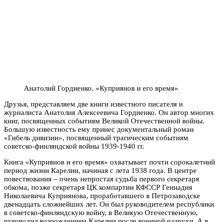
Анатолий Гордиенко. «Куприянов и его время»
Друзья, представляем две книги известного писателя и
журналиста Анатолия Алексеевича Гордиенко. Он автор многих
книг, посвященных событиям Великой Отечественной войны.
Большую известность ему принес документальный роман
«Гибель дивизии», посвященный трагическим событиям
советско-финляндской войны 1939-1940 гг.
Книга «Куприянов и его время» охватывает почти сорокалетний
период жизни Карелии, начиная с лета 1938 года. В центре
повествования – очень непростая судьба первого секретаря
обкома, позже секретаря ЦК компартии КФССР Геннадия
Николаевича Куприянова, проработавшего в Петрозаводске
двенадцать сложнейших лет. Он был руководителем республики
в советско-финляндскую войну, в Великую Отечественную,
руководил возрождением Карелии после военной разрухи. А в