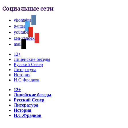
Социальные сети
vkontakte
twitter
youtube
zen-yandex
mail
12+
Лицейские беседы
Русский Север
Литература
История
И.С.Фрадков
12+
Лицейские беседы
Русский Север
Литература
История
И.С.Фрадков