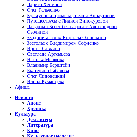
Лариса Хенинен
Олег Гальченко
Культурный променад с Зоей Арнаутовой
Путешествуем с Лидией Винокуровой
Лазурный Берег без пафоса с Александрой
Озолиной
«Задние мысли» Кирилла Олюшкина
Застолье с Владимиром Софиенко
Ирина Савкина
Светлана Артемьева
Наталья Мешкова
Владимир Берштейн
Екатерина Габалова
Олег Липовецкий
Илона Румянцева
Афиша
Новости
Анонс
Хроника
Культура
Дом актёра
Литература
Кино
Культурное наследие