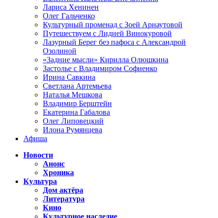
Лариса Хенинен
Олег Гальченко
Культурный променад с Зоей Арнаутовой
Путешествуем с Лидией Винокуровой
Лазурный Берег без пафоса с Александрой
Озолиной
«Задние мысли» Кирилла Олюшкина
Застолье с Владимиром Софиенко
Ирина Савкина
Светлана Артемьева
Наталья Мешкова
Владимир Берштейн
Екатерина Габалова
Олег Липовецкий
Илона Румянцева
Афиша
Новости
Анонс
Хроника
Культура
Дом актёра
Литература
Кино
Культурное наследие