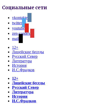
Социальные сети
vkontakte
twitter
youtube
zen-yandex
mail
12+
Лицейские беседы
Русский Север
Литература
История
И.С.Фрадков
12+
Лицейские беседы
Русский Север
Литература
История
И.С.Фрадков