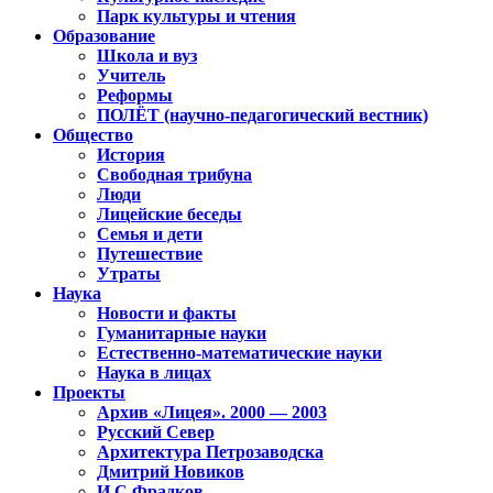
Парк культуры и чтения
Образование
Школа и вуз
Учитель
Реформы
ПОЛЁТ (научно-педагогический вестник)
Общество
История
Свободная трибуна
Люди
Лицейские беседы
Семья и дети
Путешествие
Утраты
Наука
Новости и факты
Гуманитарные науки
Естественно-математические науки
Наука в лицах
Проекты
Архив «Лицея». 2000 — 2003
Русский Север
Архитектура Петрозаводска
Дмитрий Новиков
И.С.Фрадков