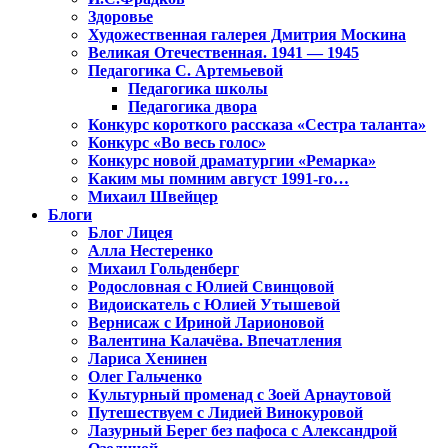
Здоровье
Художественная галерея Дмитрия Москина
Великая Отечественная. 1941 — 1945
Педагогика С. Артемьевой
Педагогика школы
Педагогика двора
Конкурс короткого рассказа «Сестра таланта»
Конкурс «Во весь голос»
Конкурс новой драматургии «Ремарка»
Каким мы помним август 1991-го…
Михаил Швейцер
Блоги
Блог Лицея
Алла Нестеренко
Михаил Гольденберг
Родословная с Юлией Свинцовой
Видоискатель с Юлией Утышевой
Вернисаж с Ириной Ларионовой
Валентина Калачёва. Впечатления
Лариса Хенинен
Олег Гальченко
Культурный променад с Зоей Арнаутовой
Путешествуем с Лидией Винокуровой
Лазурный Берег без пафоса с Александрой