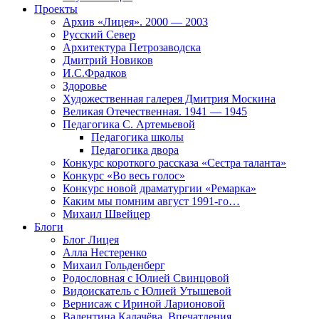
Проекты
Архив «Лицея». 2000 — 2003
Русский Север
Архитектура Петрозаводска
Дмитрий Новиков
И.С.Фрадков
Здоровье
Художественная галерея Дмитрия Москина
Великая Отечественная. 1941 — 1945
Педагогика С. Артемьевой
Педагогика школы
Педагогика двора
Конкурс короткого рассказа «Сестра таланта»
Конкурс «Во весь голос»
Конкурс новой драматургии «Ремарка»
Каким мы помним август 1991-го…
Михаил Швейцер
Блоги
Блог Лицея
Алла Нестеренко
Михаил Гольденберг
Родословная с Юлией Свинцовой
Видоискатель с Юлией Утышевой
Вернисаж с Ириной Ларионовой
Валентина Калачёва. Впечатления