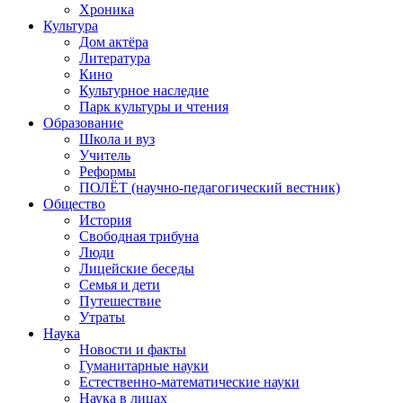
Хроника
Культура
Дом актёра
Литература
Кино
Культурное наследие
Парк культуры и чтения
Образование
Школа и вуз
Учитель
Реформы
ПОЛЁТ (научно-педагогический вестник)
Общество
История
Свободная трибуна
Люди
Лицейские беседы
Семья и дети
Путешествие
Утраты
Наука
Новости и факты
Гуманитарные науки
Естественно-математические науки
Наука в лицах