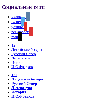
Социальные сети
vkontakte
twitter
youtube
zen-yandex
mail
12+
Лицейские беседы
Русский Север
Литература
История
И.С.Фрадков
12+
Лицейские беседы
Русский Север
Литература
История
И.С.Фрадков