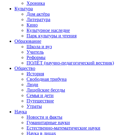
Хроника
Культура
Дом актёра
Литература
Кино
Культурное наследие
Парк культуры и чтения
Образование
Школа и вуз
Учитель
Реформы
ПОЛЁТ (научно-педагогический вестник)
Общество
История
Свободная трибуна
Люди
Лицейские беседы
Семья и дети
Путешествие
Утраты
Наука
Новости и факты
Гуманитарные науки
Естественно-математические науки
Наука в лицах