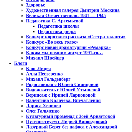
Здоровье
Художественная галерея Дмитрия Москина
Великая Отечественная. 1941 — 1945
Педагогика С. Артемьевой
Педагогика школы
Педагогика двора
Конкурс короткого рассказа «Сестра таланта»
Конкурс «Во весь голос»
Конкурс новой драматургии «Ремарка»
Каким мы помним август 1991-го…
Михаил Швейцер
Блоги
Блог Лицея
Алла Нестеренко
Михаил Гольденберг
Родословная с Юлией Свинцовой
Видоискатель с Юлией Утышевой
Вернисаж с Ириной Ларионовой
Валентина Калачёва. Впечатления
Лариса Хенинен
Олег Гальченко
Культурный променад с Зоей Арнаутовой
Путешествуем с Лидией Винокуровой
Лазурный Берег без пафоса с Александрой