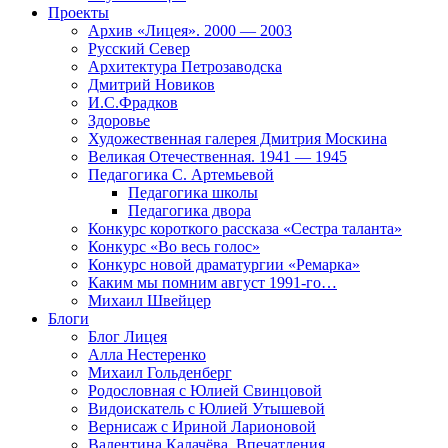
Проекты
Архив «Лицея». 2000 — 2003
Русский Север
Архитектура Петрозаводска
Дмитрий Новиков
И.С.Фрадков
Здоровье
Художественная галерея Дмитрия Москина
Великая Отечественная. 1941 — 1945
Педагогика С. Артемьевой
Педагогика школы
Педагогика двора
Конкурс короткого рассказа «Сестра таланта»
Конкурс «Во весь голос»
Конкурс новой драматургии «Ремарка»
Каким мы помним август 1991-го…
Михаил Швейцер
Блоги
Блог Лицея
Алла Нестеренко
Михаил Гольденберг
Родословная с Юлией Свинцовой
Видоискатель с Юлией Утышевой
Вернисаж с Ириной Ларионовой
Валентина Калачёва. Впечатления