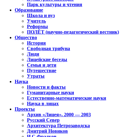
Парк культуры и чтения
Образование
Школа и вуз
Учитель
Реформы
ПОЛЁТ (научно-педагогический вестник)
Общество
История
Свободная трибуна
Люди
Лицейские беседы
Семья и дети
Путешествие
Утраты
Наука
Новости и факты
Гуманитарные науки
Естественно-математические науки
Наука в лицах
Проекты
Архив «Лицея». 2000 — 2003
Русский Север
Архитектура Петрозаводска
Дмитрий Новиков
И.С.Фрадков