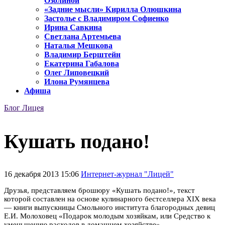
Озолиной
«Задние мысли» Кирилла Олюшкина
Застолье с Владимиром Софиенко
Ирина Савкина
Светлана Артемьева
Наталья Мешкова
Владимир Берштейн
Екатерина Габалова
Олег Липовецкий
Илона Румянцева
Афиша
Блог Лицея
Кушать подано!
16 декабря 2013 15:06
Интернет-журнал "Лицей"
Друзья, представляем брошюру «Кушать подано!», текст
которой составлен на основе кулинарного бестселлера XIX века
— книги выпускницы Смольного института благородных девиц
Е.И. Молоховец «Подарок молодым хозяйкам, или Средство к
уменьшению расходов в домашнем хозяйстве».