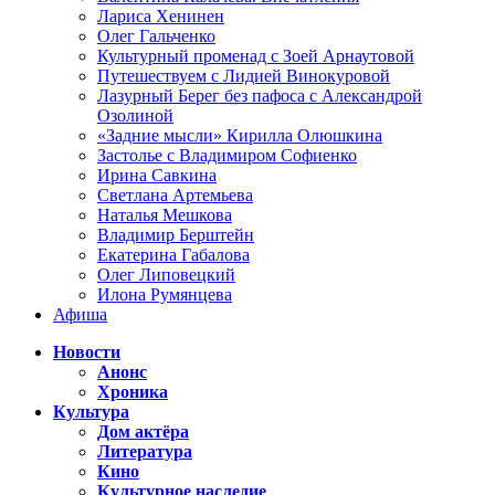
Лариса Хенинен
Олег Гальченко
Культурный променад с Зоей Арнаутовой
Путешествуем с Лидией Винокуровой
Лазурный Берег без пафоса с Александрой
Озолиной
«Задние мысли» Кирилла Олюшкина
Застолье с Владимиром Софиенко
Ирина Савкина
Светлана Артемьева
Наталья Мешкова
Владимир Берштейн
Екатерина Габалова
Олег Липовецкий
Илона Румянцева
Афиша
Новости
Анонс
Хроника
Культура
Дом актёра
Литература
Кино
Культурное наследие