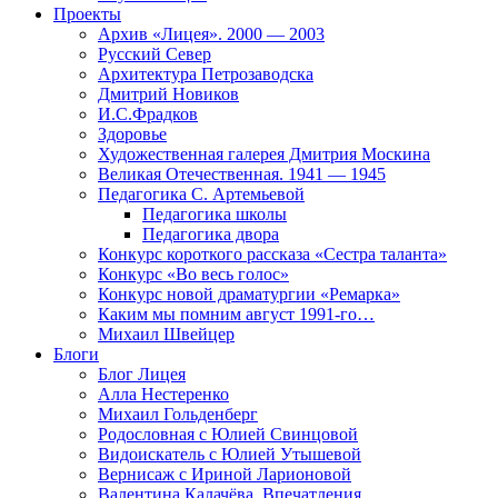
Проекты
Архив «Лицея». 2000 — 2003
Русский Север
Архитектура Петрозаводска
Дмитрий Новиков
И.С.Фрадков
Здоровье
Художественная галерея Дмитрия Москина
Великая Отечественная. 1941 — 1945
Педагогика С. Артемьевой
Педагогика школы
Педагогика двора
Конкурс короткого рассказа «Сестра таланта»
Конкурс «Во весь голос»
Конкурс новой драматургии «Ремарка»
Каким мы помним август 1991-го…
Михаил Швейцер
Блоги
Блог Лицея
Алла Нестеренко
Михаил Гольденберг
Родословная с Юлией Свинцовой
Видоискатель с Юлией Утышевой
Вернисаж с Ириной Ларионовой
Валентина Калачёва. Впечатления