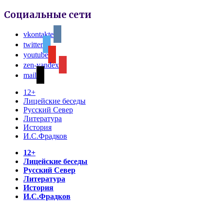
Социальные сети
vkontakte
twitter
youtube
zen-yandex
mail
12+
Лицейские беседы
Русский Север
Литература
История
И.С.Фрадков
12+
Лицейские беседы
Русский Север
Литература
История
И.С.Фрадков