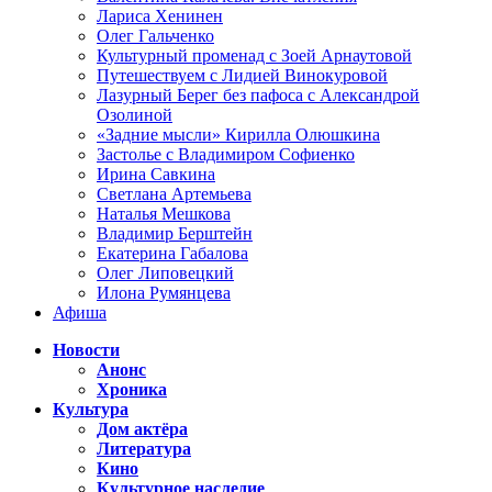
Лариса Хенинен
Олег Гальченко
Культурный променад с Зоей Арнаутовой
Путешествуем с Лидией Винокуровой
Лазурный Берег без пафоса с Александрой
Озолиной
«Задние мысли» Кирилла Олюшкина
Застолье с Владимиром Софиенко
Ирина Савкина
Светлана Артемьева
Наталья Мешкова
Владимир Берштейн
Екатерина Габалова
Олег Липовецкий
Илона Румянцева
Афиша
Новости
Анонс
Хроника
Культура
Дом актёра
Литература
Кино
Культурное наследие