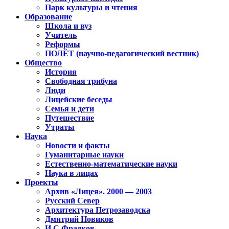
Парк культуры и чтения
Образование
Школа и вуз
Учитель
Реформы
ПОЛЁТ (научно-педагогический вестник)
Общество
История
Свободная трибуна
Люди
Лицейские беседы
Семья и дети
Путешествие
Утраты
Наука
Новости и факты
Гуманитарные науки
Естественно-математические науки
Наука в лицах
Проекты
Архив «Лицея». 2000 — 2003
Русский Север
Архитектура Петрозаводска
Дмитрий Новиков
И.С.Фрадков