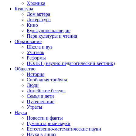
Хроника
Культура
Дом актёра
Литература
Кино
Культурное наследие
Парк культуры и чтения
Образование
Школа и вуз
Учитель
Реформы
ПОЛЁТ (научно-педагогический вестник)
Общество
История
Свободная трибуна
Люди
Лицейские беседы
Семья и дети
Путешествие
Утраты
Наука
Новости и факты
Гуманитарные науки
Естественно-математические науки
Наука в лицах