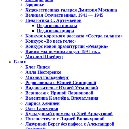
Здоровье
Художественная галерея Дмитрия Москина
Великая Отечественная. 1941 — 1945
Педагогика С. Артемьевой
Педагогика школы
Педагогика двора
Конкурс короткого рассказа «Сестра таланта»
Конкурс «Во весь голос»
Конкурс новой драматургии «Ремарка»
Каким мы помним август 1991-го…
Михаил Швейцер
Блоги
Блог Лицея
Алла Нестеренко
Михаил Гольденберг
Родословная с Юлией Свинцовой
Видоискатель с Юлией Утышевой
Вернисаж с Ириной Ларионовой
Валентина Калачёва. Впечатления
Лариса Хенинен
Олег Гальченко
Культурный променад с Зоей Арнаутовой
Путешествуем с Лидией Винокуровой
Лазурный Берег без пафоса с Александрой