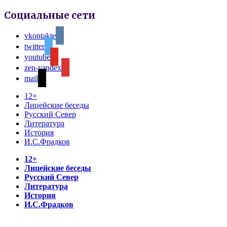
Социальные сети
vkontakte
twitter
youtube
zen-yandex
mail
12+
Лицейские беседы
Русский Север
Литература
История
И.С.Фрадков
12+
Лицейские беседы
Русский Север
Литература
История
И.С.Фрадков