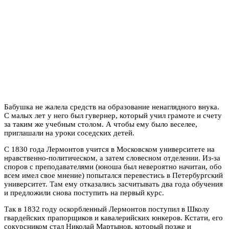
​​Бабушка не жалела средств на образование ненаглядного внука.
С малых лет у него был гувернер, который учил грамоте и счету
за таким же учебным столом. А чтобы ему было веселее,
приглашали на уроки соседских детей.
С 1830 года Лермонтов учится в Московском университете на
нравственно-политическом, а затем словесном отделении. Из-за
споров с преподавателями (юноша был невероятно начитан, обо
всем имел свое мнение) попытался перевестись в Петербургский
университет. Там ему отказались засчитывать два года обучения
и предложили снова поступить на первый курс.
Так в 1832 году оскорбленный Лермонтов поступил в Школу
гвардейских прапорщиков и кавалерийских юнкеров. Кстати, его
сокурсником стал Николай Мартынов, который позже и