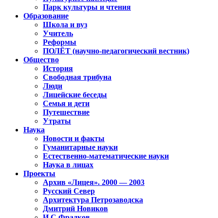
Парк культуры и чтения
Образование
Школа и вуз
Учитель
Реформы
ПОЛЁТ (научно-педагогический вестник)
Общество
История
Свободная трибуна
Люди
Лицейские беседы
Семья и дети
Путешествие
Утраты
Наука
Новости и факты
Гуманитарные науки
Естественно-математические науки
Наука в лицах
Проекты
Архив «Лицея». 2000 — 2003
Русский Север
Архитектура Петрозаводска
Дмитрий Новиков
И.С.Фрадков