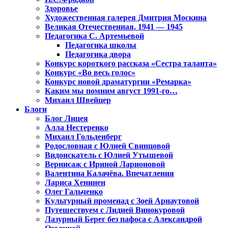
Здоровье
Художественная галерея Дмитрия Москина
Великая Отечественная. 1941 — 1945
Педагогика С. Артемьевой
Педагогика школы
Педагогика двора
Конкурс короткого рассказа «Сестра таланта»
Конкурс «Во весь голос»
Конкурс новой драматургии «Ремарка»
Каким мы помним август 1991-го…
Михаил Швейцер
Блоги
Блог Лицея
Алла Нестеренко
Михаил Гольденберг
Родословная с Юлией Свинцовой
Видоискатель с Юлией Утышевой
Вернисаж с Ириной Ларионовой
Валентина Калачёва. Впечатления
Лариса Хенинен
Олег Гальченко
Культурный променад с Зоей Арнаутовой
Путешествуем с Лидией Винокуровой
Лазурный Берег без пафоса с Александрой