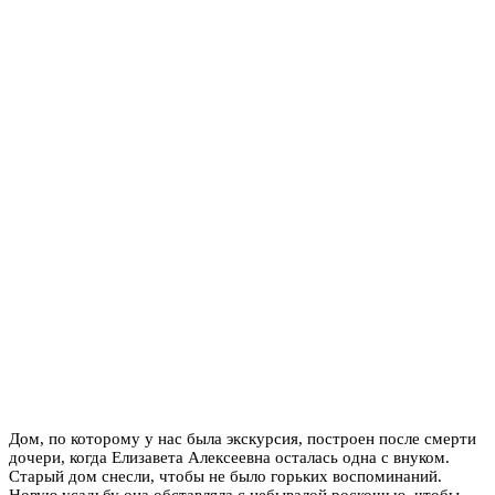
Дом, по которому у нас была экскурсия, построен после смерти
дочери, когда Елизавета Алексеевна осталась одна с внуком.
Старый дом снесли, чтобы не было горьких воспоминаний.
Новую усадьбу она обставляла с небывалой роскошью, чтобы