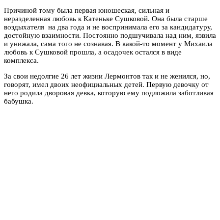
Причиной тому была первая юношеская, сильная и
неразделенная любовь к Катеньке Сушковой. Она была старше
воздыхателя на два года и не воспринимала его за кандидатуру,
достойную взаимности. Постоянно подшучивала над ним, язвила
и унижала, сама того не сознавая. В какой-то момент у Михаила
любовь к Сушковой прошла, а осадочек остался в виде
комплекса.
За свои недолгие 26 лет жизни Лермонтов так и не женился, но,
говорят, имел двоих неофициальных детей. Первую девочку от
него родила дворовая девка, которую ему подложила заботливая
бабушка.