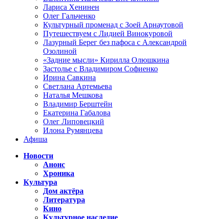
Лариса Хенинен
Олег Гальченко
Культурный променад с Зоей Арнаутовой
Путешествуем с Лидией Винокуровой
Лазурный Берег без пафоса с Александрой
Озолиной
«Задние мысли» Кирилла Олюшкина
Застолье с Владимиром Софиенко
Ирина Савкина
Светлана Артемьева
Наталья Мешкова
Владимир Берштейн
Екатерина Габалова
Олег Липовецкий
Илона Румянцева
Афиша
Новости
Анонс
Хроника
Культура
Дом актёра
Литература
Кино
Культурное наследие