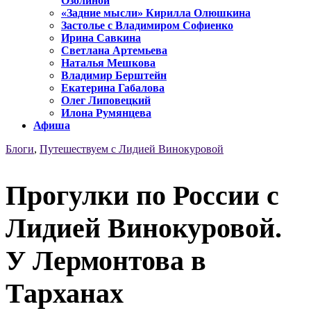
Озолиной
«Задние мысли» Кирилла Олюшкина
Застолье с Владимиром Софиенко
Ирина Савкина
Светлана Артемьева
Наталья Мешкова
Владимир Берштейн
Екатерина Габалова
Олег Липовецкий
Илона Румянцева
Афиша
Блоги
,
Путешествуем с Лидией Винокуровой
Прогулки по России с
Лидией Винокуровой.
У Лермонтова в
Тарханах