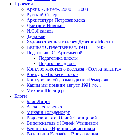
Проекты
Архив «Лицея». 2000 — 2003
Русский Север
Архитектура Петрозаводска
Дмитрий Новиков
И.С.Фрадков
Здоровье
Художественная галерея Дмитрия Москина
Великая Отечественная. 1941 — 1945
Педагогика С. Артемьевой
Педагогика школы
Педагогика двора
Конкурс короткого рассказа «Сестра таланта»
Конкурс «Во весь голос»
Конкурс новой драматургии «Ремарка»
Каким мы помним август 1991-го…
Михаил Швейцер
Блоги
Блог Лицея
Алла Нестеренко
Михаил Гольденберг
Родословная с Юлией Свинцовой
Видоискатель с Юлией Утышевой
Вернисаж с Ириной Ларионовой
Валентина Калачёва. Впечатления