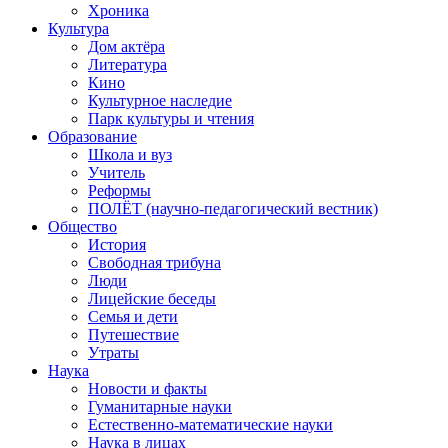
Хроника
Культура
Дом актёра
Литература
Кино
Культурное наследие
Парк культуры и чтения
Образование
Школа и вуз
Учитель
Реформы
ПОЛЁТ (научно-педагогический вестник)
Общество
История
Свободная трибуна
Люди
Лицейские беседы
Семья и дети
Путешествие
Утраты
Наука
Новости и факты
Гуманитарные науки
Естественно-математические науки
Наука в лицах