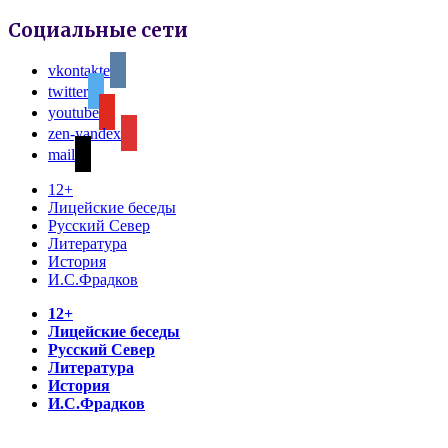
Социальные сети
vkontakte
twitter
youtube
zen-yandex
mail
12+
Лицейские беседы
Русский Север
Литература
История
И.С.Фрадков
12+
Лицейские беседы
Русский Север
Литература
История
И.С.Фрадков