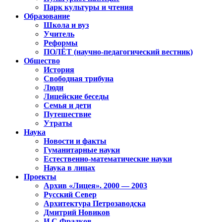
Парк культуры и чтения
Образование
Школа и вуз
Учитель
Реформы
ПОЛЁТ (научно-педагогический вестник)
Общество
История
Свободная трибуна
Люди
Лицейские беседы
Семья и дети
Путешествие
Утраты
Наука
Новости и факты
Гуманитарные науки
Естественно-математические науки
Наука в лицах
Проекты
Архив «Лицея». 2000 — 2003
Русский Север
Архитектура Петрозаводска
Дмитрий Новиков
И.С.Фрадков