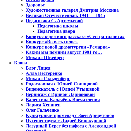
Здоровье
Художественная галерея Дмитрия Москина
Великая Отечественная. 1941 — 1945
Педагогика С. Артемьевой
Педагогика школы
Педагогика двора
Конкурс короткого рассказа «Сестра таланта»
Конкурс «Во весь голос»
Конкурс новой драматургии «Ремарка»
Каким мы помним август 1991-го…
Михаил Швейцер
Блоги
Блог Лицея
Алла Нестеренко
Михаил Гольденберг
Родословная с Юлией Свинцовой
Видоискатель с Юлией Утышевой
Вернисаж с Ириной Ларионовой
Валентина Калачёва. Впечатления
Лариса Хенинен
Олег Гальченко
Культурный променад с Зоей Арнаутовой
Путешествуем с Лидией Винокуровой
Лазурный Берег без пафоса с Александрой