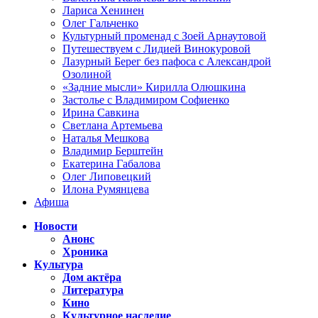
Лариса Хенинен
Олег Гальченко
Культурный променад с Зоей Арнаутовой
Путешествуем с Лидией Винокуровой
Лазурный Берег без пафоса с Александрой
Озолиной
«Задние мысли» Кирилла Олюшкина
Застолье с Владимиром Софиенко
Ирина Савкина
Светлана Артемьева
Наталья Мешкова
Владимир Берштейн
Екатерина Габалова
Олег Липовецкий
Илона Румянцева
Афиша
Новости
Анонс
Хроника
Культура
Дом актёра
Литература
Кино
Культурное наследие