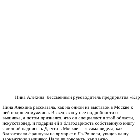
Нина Алехина, бессменный руководитель предприятия «Кар
Нина Алехина рассказала, как на одной из выставок в Москве к
ней подошел мужчина. Выведывал у нее подробности о
вышивке, а потом признался, что он специалист в этой области,
искусствовед, и подарил ей в благодарность собственную книгу
с личной надписью. Да что в Москве — я сама видела, как
благоговели французы на ярмарке в Ла-Рошели, увидев нашу
заонежскую вышивку. Надо ли говорить, как важно