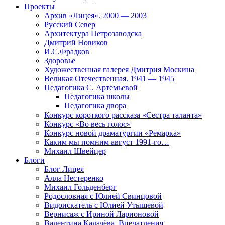
Проекты
Архив «Лицея». 2000 — 2003
Русский Север
Архитектура Петрозаводска
Дмитрий Новиков
И.С.Фрадков
Здоровье
Художественная галерея Дмитрия Москина
Великая Отечественная. 1941 — 1945
Педагогика С. Артемьевой
Педагогика школы
Педагогика двора
Конкурс короткого рассказа «Сестра таланта»
Конкурс «Во весь голос»
Конкурс новой драматургии «Ремарка»
Каким мы помним август 1991-го…
Михаил Швейцер
Блоги
Блог Лицея
Алла Нестеренко
Михаил Гольденберг
Родословная с Юлией Свинцовой
Видоискатель с Юлией Утышевой
Вернисаж с Ириной Ларионовой
Валентина Калачёва. Впечатления