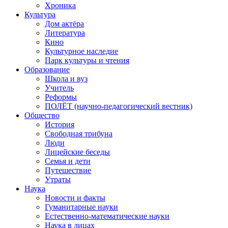
Хроника
Культура
Дом актёра
Литература
Кино
Культурное наследие
Парк культуры и чтения
Образование
Школа и вуз
Учитель
Реформы
ПОЛЁТ (научно-педагогический вестник)
Общество
История
Свободная трибуна
Люди
Лицейские беседы
Семья и дети
Путешествие
Утраты
Наука
Новости и факты
Гуманитарные науки
Естественно-математические науки
Наука в лицах