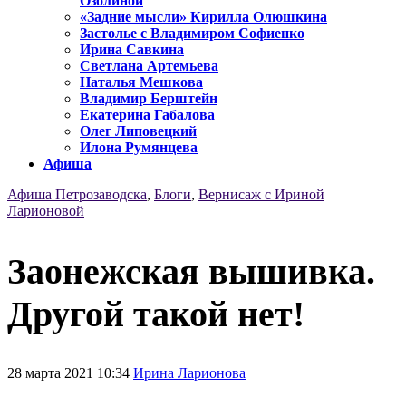
Озолиной
«Задние мысли» Кирилла Олюшкина
Застолье с Владимиром Софиенко
Ирина Савкина
Светлана Артемьева
Наталья Мешкова
Владимир Берштейн
Екатерина Габалова
Олег Липовецкий
Илона Румянцева
Афиша
Афиша Петрозаводска
,
Блоги
,
Вернисаж с Ириной
Ларионовой
Заонежская вышивка.
Другой такой нет!
28 марта 2021 10:34
Ирина Ларионова