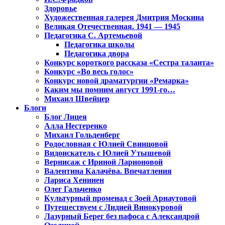
Здоровье
Художественная галерея Дмитрия Москина
Великая Отечественная. 1941 — 1945
Педагогика С. Артемьевой
Педагогика школы
Педагогика двора
Конкурс короткого рассказа «Сестра таланта»
Конкурс «Во весь голос»
Конкурс новой драматургии «Ремарка»
Каким мы помним август 1991-го…
Михаил Швейцер
Блоги
Блог Лицея
Алла Нестеренко
Михаил Гольденберг
Родословная с Юлией Свинцовой
Видоискатель с Юлией Утышевой
Вернисаж с Ириной Ларионовой
Валентина Калачёва. Впечатления
Лариса Хенинен
Олег Гальченко
Культурный променад с Зоей Арнаутовой
Путешествуем с Лидией Винокуровой
Лазурный Берег без пафоса с Александрой