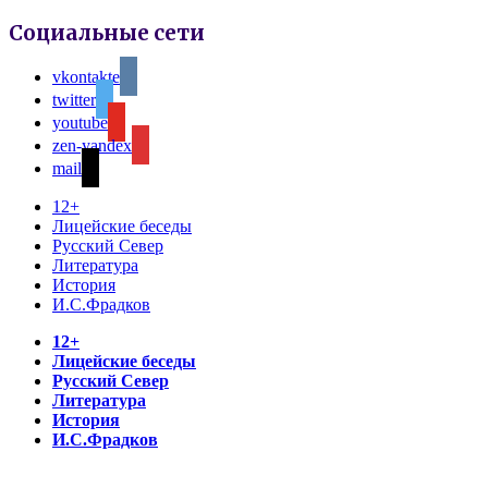
Социальные сети
vkontakte
twitter
youtube
zen-yandex
mail
12+
Лицейские беседы
Русский Север
Литература
История
И.С.Фрадков
12+
Лицейские беседы
Русский Север
Литература
История
И.С.Фрадков