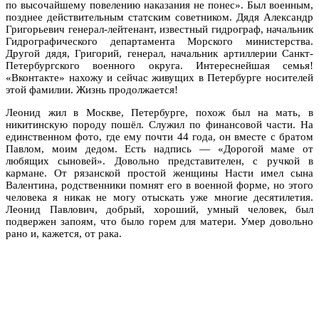
по высочайшему повелению наказания не понес». Был военным,
позднее действительным статским советником. Дядя Александр
Григорьевич генерал-лейтенант, известный гидрограф, начальник
Гидрографического департамента Морского министерства.
Другой дядя, Григорий, генерал, начальник артиллерии Санкт-
Петербургского военного округа. Интереснейшая семья!
«Вконтакте» нахожу и сейчас живущих в Петербурге носителей
этой фамилии. Жизнь продолжается!
Леонид жил в Москве, Петербурге, похож был на мать, в
никитинскую породу пошёл. Служил по финансовой части. На
единственном фото, где ему почти 44 года, он вместе с братом
Павлом, моим дедом. Есть надпись — «Дорогой маме от
любящих сыновей». Довольно представителен, с ручкой в
кармане. От рязанской простой женщины Насти имел сына
Валентина, родственники помнят его в военной форме, но этого
человека я никак не могу отыскать уже многие десятилетия.
Леонид Павлович, добрый, хороший, умный человек, был
подвержен запоям, что было горем для матери. Умер довольно
рано и, кажется, от рака.