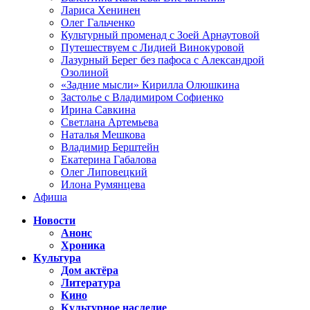
Лариса Хенинен
Олег Гальченко
Культурный променад с Зоей Арнаутовой
Путешествуем с Лидией Винокуровой
Лазурный Берег без пафоса с Александрой
Озолиной
«Задние мысли» Кирилла Олюшкина
Застолье с Владимиром Софиенко
Ирина Савкина
Светлана Артемьева
Наталья Мешкова
Владимир Берштейн
Екатерина Габалова
Олег Липовецкий
Илона Румянцева
Афиша
Новости
Анонс
Хроника
Культура
Дом актёра
Литература
Кино
Культурное наследие