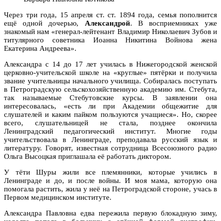
Через три года, 15 апреля ст. ст. 1894 года, семья пополнится
ещё одной дочерью,
Александрой
. В восприемниках уже
знакомый нам «генерал-лейтенант Владимир Николаевич Зубов и
титулярного советника Иоанна Никитина Войнова жена
Екатерина Андреева».
Александра с 14 до 17 лет училась в Нижегородской женской
церковно-учительской школе на «круглые» пятёрки и получила
звание учительницы начального училища. Собиралась поступать
в Петроградскую сельскохозяйственную академию им. Стебута,
так называемые Стебутовские курсы. В заявлении она
интересовалась, «есть ли при Академии общежитие для
слушателей и каким пайком пользуются учащиеся». Но, скорее
всего, слушательницей не стала, позднее окончила
Ленинградский педагогический институт. Многие годы
учительствовала в Ленинграде, преподавала русский язык и
литературу. Говорят, известная сотрудница Всесоюзного радио
Ольга Высоцкая приглашала её работать диктором.
У тёти Шуры жили все племянники, которые учились в
Ленинграде и до, и после войны. И моя мама, которую она
помогала растить, жила у неё на Петроградской стороне, учась в
Первом медицинском институте.
Александра Павловна едва пережила первую блокадную зиму,