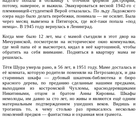
надолго попала в больницу с отёчной формой дистрофии,
потому, наверное, и выжила. Эвакуироваться весной 1942-го с
племянницей-студенткой Верой отказалась. По льду Ладожского
озера надо было делать перебежки, понимала — не осилит. Была
через месяц вывезена в Пятигорск, где всё-таки попала «под
немца». В 1945 году вернулась в Ленинград.
Когда мне было 12 лет, мы с мамой съездили в этот двор на
Мичуринской, посмотрели на историческое окно коммуналки,
где мой папа её и высмотрел, кидал в неё картошиной, чтобы
обратить на себя внимание. Подняться в квартиру мама не
решилась.
Тётя Шура умерла рано, в 56 лет, в 1951 году. Маме досталась и
её комната, которую родители поменяли на Петрозаводск, и два
старинных шкафа — дубовый шкапчик-библиотека и бюро
красного дерева, по преданию сделанные нашими предками,
выходцами из костромской Чухломы, краснодеревщиками
Никитиными, отцом и братом Анны Кировны. Шкафы
немолоды, им давно за сто лет, но живы и являются ещё одним
материальным подтверждением ушедших веков. Видишь и
трогаешь то, к чему столько раз прикасалось несколько
поколений предков — фантастика и охранная моя грамота.