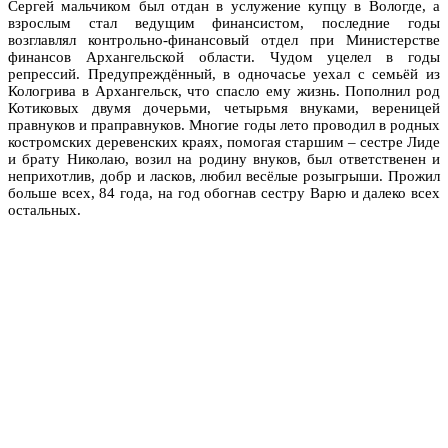
Сергей мальчиком был отдан в услужение купцу в Вологде, а
взрослым стал ведущим финансистом, последние годы
возглавлял контрольно-финансовый отдел при Министерстве
финансов Архангельской области. Чудом уцелел в годы
репрессий. Предупреждённый, в одночасье уехал с семьёй из
Кологрива в Архангельск, что спасло ему жизнь. Пополнил род
Котиковых двумя дочерьми, четырьмя внуками, вереницей
правнуков и праправнуков. Многие годы лето проводил в родных
костромских деревенских краях, помогая старшим – сестре Лиде
и брату Николаю, возил на родину внуков, был ответственен и
неприхотлив, добр и ласков, любил весёлые розыгрыши. Прожил
больше всех, 84 года, на год обогнав сестру Варю и далеко всех
остальных.