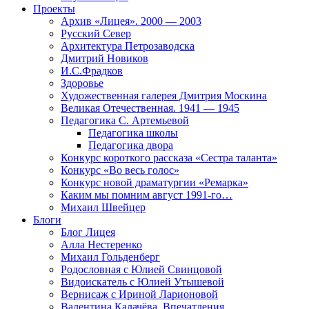
Проекты
Архив «Лицея». 2000 — 2003
Русский Север
Архитектура Петрозаводска
Дмитрий Новиков
И.С.Фрадков
Здоровье
Художественная галерея Дмитрия Москина
Великая Отечественная. 1941 — 1945
Педагогика С. Артемьевой
Педагогика школы
Педагогика двора
Конкурс короткого рассказа «Сестра таланта»
Конкурс «Во весь голос»
Конкурс новой драматургии «Ремарка»
Каким мы помним август 1991-го…
Михаил Швейцер
Блоги
Блог Лицея
Алла Нестеренко
Михаил Гольденберг
Родословная с Юлией Свинцовой
Видоискатель с Юлией Утышевой
Вернисаж с Ириной Ларионовой
Валентина Калачёва. Впечатления