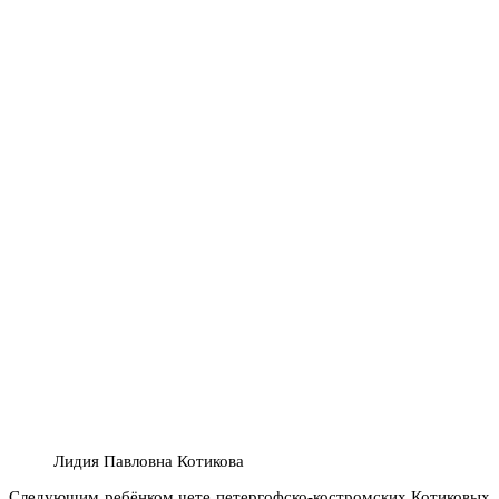
Лидия Павловна Котикова
Следующим ребёнком чете петергофско-костромских Котиковых