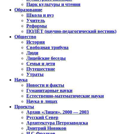
Парк культуры и чтения
Образование
Школа и вуз
Учитель
Реформы
ПОЛЁТ (научно-педагогический вестник)
Общество
История
Свободная трибуна
Люди
Лицейские беседы
Семья и дети
Путешествие
Утраты
Наука
Новости и факты
Гуманитарные науки
Естественно-математические науки
Наука в лицах
Проекты
Архив «Лицея». 2000 — 2003
Русский Север
Архитектура Петрозаводска
Дмитрий Новиков
И.С.Фрадков