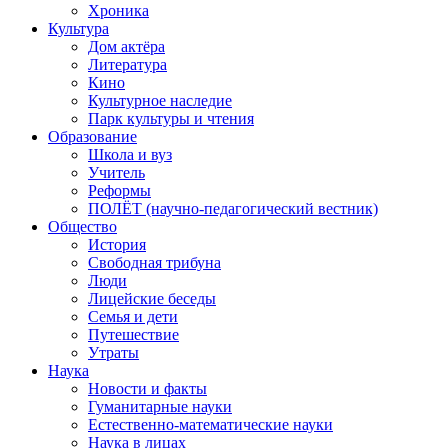
Хроника
Культура
Дом актёра
Литература
Кино
Культурное наследие
Парк культуры и чтения
Образование
Школа и вуз
Учитель
Реформы
ПОЛЁТ (научно-педагогический вестник)
Общество
История
Свободная трибуна
Люди
Лицейские беседы
Семья и дети
Путешествие
Утраты
Наука
Новости и факты
Гуманитарные науки
Естественно-математические науки
Наука в лицах