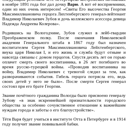
в ноябре 1891 года бог дал дочку
Варю
. А вот её восприемники,
один из них очень интересен! «Свиты Его высочества Георгия
Максимиллиановича герцога Лихтенбергского генерал-лейтенант
Владимир Николаевич Зубов и дочь коллежского асессора девица
Надежда Андреева Колерова».
Родившись на Вологодчине, Зубов служил в лейб-гвардии
Преображенском полку. После окончания Николаевской
академии Генерального штаба в 1867 году был назначен
воспитателем Сергея Максимиллиановича Лейхтенбергского,
внука царя Николая I, и его жизнь и служба будут отныне и
навсегда связаны с домом герцогов. Спустя десять лет он горько
оплачет смерть своего воспитанника, в 26 лет погибшего во
время русско-турецкой войны. «Проводив воспитанника на
войну, Владимир Николаевич с тревогой следил за тем, как
разворачиваются события. Гибель герцога потрясла его, ведь
своих детей у него не было». После смерти Сергея генерал
состоял при его брате Георгии.
Звание почётного гражданина Вологды было присвоено генералу
Зубову «в знак искреннейшей признательности городского
общества за особенно сочувственное отношение к важнейшим
нуждам города и заботы о его благоустройстве».
Тётя Варя будет учиться в институте Отта в Петербурге и в 1914
году получит звание повивальной бабки.