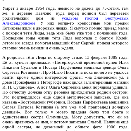
Умрёт в январе 1964 года, немного не дожив до 75-летия, там
же, в деревне Павлово, куда перед войной был перевезён
родительский дом из
усадьбы господ Бестужевых
Александровское
. У них когда-то крепостные мои предки
Котиковы жили в дворовых людях. Я смутно помню приезд мамы
с похорон тёти Лиды, ведь мне было уже три с половиной года.
Последние годы жизни тётя Лида коротала с братом Колей,
летом им всегда помогал младший брат Сергей, приезд которого
старики очень ценили и очень ждали.
А родилась тётя
Лида
по старому стилю 13 февраля 1889 года.
Её от купели принимали «Петергофский временной купец Илия
Никитин Суханов и Посада Парфеньева мещанка девица Ольга
Сергеева Котикова». Про Илью Никитича пока ничего не удалось
найти, кроме одной интересной фразы: «на Знаменской ул. в
доме Прокофьева в Петергофе находился галантерейный магазин
И. Н. Суханова». А вот Ольга Сергеевна меня порядком удивила.
По отчеству должна отцу ребёнка приходиться родной сестрой.
Это подтвердилось ещё одной метрической записью, где она
названа «Костромской губернии, Посада Парфентьева мещанина
Сергея Петрова Котикова (а это уже мой прапрадед) дочерью
девицей». Вот только у моего прадеда было три брата и
единственная сестра Олимпиада. Могу допустить, что ей не
очень нравилось её имя, и потому записана Ольгой. Наличие ещё
одной сестры, не дожившей до общего фото 1906 года,