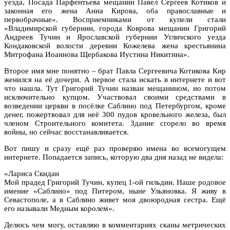
уезда, Посада Парфентьева мещанин Павел Сергеев Котиков и
законная его жена Анна Кирова, оба православные и
первобрачные». Восприемниками от купели стали
«Владимирской губернии, города Коврова мещанин Григорий
Андреев Тучин и Ярославской губернии Угличского уезда
Кондаковской волости деревни Кожелева жена крестьянина
Митрофана Иоаннова Щербакова Иустина Никитина».
Второе имя мне понятно – брат Павла Сергеевича Котикова Кир
женился на её дочери. А первое стала искать в интернете и вот
что нашла. Тут Григорий Тучин назван мещанином, но потом
исключительно купцом. Участвовал своими средствами в
возведении церкви в посёлке Саблино под Петербургом, кроме
денег, пожертвовал для неё 300 пудов кровельного железа, был
членом Строительного комитета. Здание сгорело во время
войны, но сейчас восстанавливается.
Вот пишу и сразу ещё раз проверяю имена во всемогущем
интернете. Попадается запись, которую два дня назад не видела:
«Лариса Скидан
Мой прадед Григорий Тучин, купец 1-ой гильдии. Наше родовое
имение «Саблино» под Питером, ныне Ульяновка. Я живу в
Севастополе, а в Саблино живет моя двоюродная сестра. Ещё
его называли Медным королем».
Делюсь чем могу, оставляю в комментариях сканы метрических