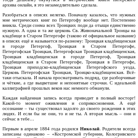
архива онлайн, я это незамедлительно сделала.
Разобраться в описях нелегко. Поначалу казалось, что нужных
мне метрических книг по Петергофу вообще нет. Постепенно
вникла. Среди сонма всех Троицких поди да отыщи единственно
нужную. А одна и та же церковь Св. Живоначальной Троицы на
кладбище в Старом Петергофе (таково её официальное название)
в описях ещё и называется по-разному: Троицкая кладбищенская
в городе Петергоф, Троицкая в Старом Петергофе,
Петергофская Троицкая, Петергофская Троицкая кладбищенская,
Троицкая кладбищенская в городе Петергоф, Троицкая
кладбищенская в Старом Петергофе, Троицкая в Петергофе,
Троицкая приходско-кладбищенская Петергофского уезда,
Церковь Петергофская Троицкая, Троицко-кладбищенская. Всё-
таки отыскала. И начала просматривать подряд, где разборчивые
и чёткие, а где выцветшие и непонятные строчки. С идеальной
каллиграфией прошлых веков нас немного обманули.
Каждая найденная запись всегда приводит в полный восторг!
Какой-то момент оживления и соприкосновения. А ещё
осознание – ты существовал задолго до своего рождения в этих
людях. И если бы не они, то и не ты. А вторая мысль – они и
сейчас в тебе…
Первым в апреле 1884 года родился
Николай
. Родители всегда
записаны одинаково – «Костромской губернии, Кологривского