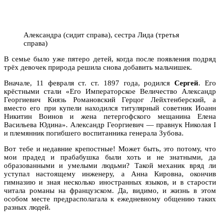
Александра (сидит справа), сестра Лида (третья
справа)
В семье было уже пятеро детей, когда после появления подряд
трёх девочек природа решила снова добавить мальчишек.
Вначале, 11 февраля ст. ст. 1897 года, родился
Сергей
. Его
крёстными стали «Его Императорское Величество Александр
Георгиевич Князь Романовский Герцог Лейхтенберский, а
вместо его при купели находился титулярный советник Иоанн
Никитин Воинов и жена петергофского мещанина Елена
Васильева Юдина». Александр Георгиевич — правнук Николая I
и племянник погибшего воспитанника генерала Зубова.
Вот тебе и недавние крепостные! Может быть, это потому, что
мои прадед и прабабушка были хоть и не знатными, да
образованными и умелыми людьми? Такой механик вряд ли
уступал настоящему инженеру, а Анна Кировна, окончив
гимназию и зная несколько иностранных языков, и в старости
читала романы на французском. Да, видимо, и жизнь в этом
особом месте предрасполагала к ежедневному общению таких
разных людей.