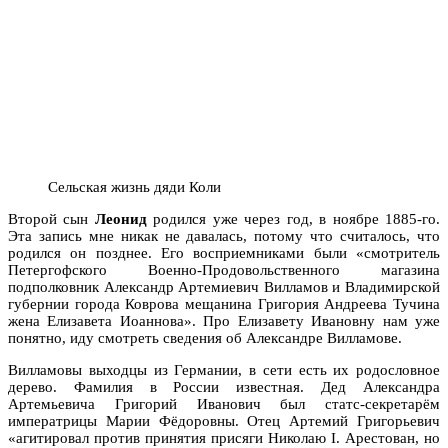
Сельская жизнь дяди Коли
Второй сын
Леонид
родился уже через год, в ноябре 1885-го.
Эта запись мне никак не давалась, потому что считалось, что
родился он позднее. Его восприемниками были «смотритель
Петергофского Военно-Продовольственного магазина
подполковник Александр Артемиевич Вилламов и Владимирской
губернии города Коврова мещанина Григория Андреева Тучина
жена Елизавета Иоаннова». Про Елизавету Ивановну нам уже
понятно, иду смотреть сведения об Александре Вилламове.
Вилламовы выходцы из Германии, в сети есть их родословное
дерево. Фамилия в России известная. Дед Александра
Артемьевича Григорий Иванович был статс-секретарём
императрицы Марии Фёдоровны. Отец Артемий Григорьевич
«агитировал против принятия присяги Николаю I. Арестован, но