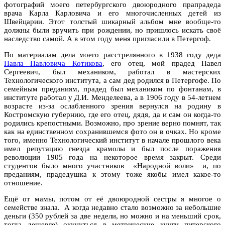
фотографий моего петербургского двоюродного прапрадеда
врача Карла Карловича и его многочисленных детей из
Швейцарии. Этот толстый шикарный альбом мне вообще-то
должны были вручить при рождении, но пришлось искать своё
наследство самой. А в этом году меня пригласили в Петергоф.
По материалам дела моего расстрелянного в 1938 году деда
Павла Павловича Котикова
, его отец, мой прадед Павел
Сергеевич, был механиком, работал в мастерских
Технологического института, а сам дед родился в Петергофе. По
семейным преданиям, прадед был механиком по фонтанам, в
институте работал у Д.И. Менделеева, а в 1906 году в 54-летнем
возрасте из-за ослабленного зрения вернулся на родину в
Костромскую губернию, где его отец, дядя, да и сам он когда-то
родились крепостными. Возможно, про зрение верно помнят, так
как на единственном сохранившемся фото он в очках. Но кроме
того, именно Технологический институт в начале прошлого века
имел репутацию гнезда крамолы и был после поражения
революции 1905 года на некоторое время закрыт. Среди
студентов было много участников «Народной воли» и, по
преданиям, прадедушка к этому тоже якобы имел какое-то
отношение.
Ещё от мамы, потом от её двоюродной сестры я многое о
семействе знала. А когда недавно стало возможно за небольшие
деньги (350 рублей за две недели, но можно и на меньший срок,
тогда дешевле) окунуться в метрические книги питерского