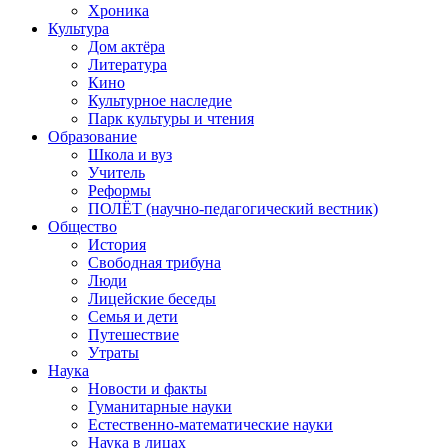
Хроника
Культура
Дом актёра
Литература
Кино
Культурное наследие
Парк культуры и чтения
Образование
Школа и вуз
Учитель
Реформы
ПОЛЁТ (научно-педагогический вестник)
Общество
История
Свободная трибуна
Люди
Лицейские беседы
Семья и дети
Путешествие
Утраты
Наука
Новости и факты
Гуманитарные науки
Естественно-математические науки
Наука в лицах