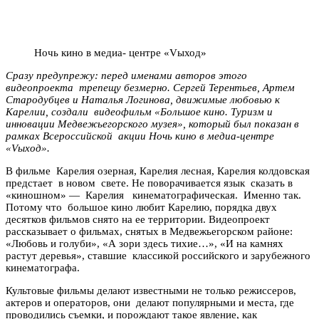
Ночь кино в медиа- центре «Vыход»
Сразу предупрежу: перед именами авторов этого
видеопроекта трепещу безмерно. Сергей Терентьев, Артем
Стародубцев и Наталья Логинова, движимые любовью к
Карелии, создали видеофильм «Большое кино. Туризм и
инновации Медвежьегорского музея», который был показан в
рамках Всероссийской акции Ночь кино в медиа-центре
«Vыход».
В фильме Карелия озерная, Карелия лесная, Карелия колдовская
предстает в новом свете. Не поворачивается язык сказать в
«киношном» — Карелия кинематографическая. Именно так.
Потому что большое кино любит Карелию, порядка двух
десятков фильмов снято на ее территории. Видеопроект
рассказывает о фильмах, снятых в Медвежьегорском районе:
«Любовь и голуби», «А зори здесь тихие…», «И на камнях
растут деревья», ставшие классикой российского и зарубежного
кинематографа.
Культовые фильмы делают известными не только режиссеров,
актеров и операторов, они делают популярными и места, где
проводились съемки, и порождают такое явление, как