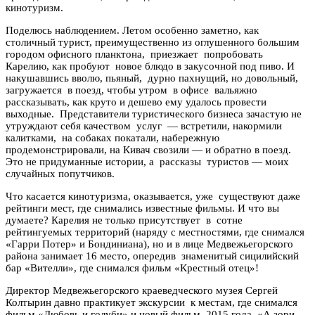
кинотуризм.
Поделюсь наблюдением. Летом особенно заметно, как
столичный турист, преимущественно из оглушенного большим
городом офисного планктона, приезжает попробовать
Карелию, как пробуют новое блюдо в закусочной под пиво. И
накушавшись вволю, пьяный, дурно пахнущий, но довольный,
загружается в поезд, чтобы утром в офисе вальяжно
рассказывать, как круто и дешево ему удалось провести
выходные. Представители туристического бизнеса зачастую не
утруждают себя качеством услуг — встретили, накормили
калитками, на собаках покатали, набережную
продемонстрировали, на Кивач свозили — и обратно в поезд.
Это не придуманные истории, а рассказы туристов — моих
случайных попутчиков.
Что касается кинотуризма, оказывается, уже существуют даже
рейтинги мест, где снимались известные фильмы. И что вы
думаете? Карелия не только присутствует в сотне
рейтингуемых территорий (наряду с местностями, где снимался
«Гарри Потер» и Бондиниана), но и в лице Медвежьегорского
района занимает 16 место, опередив знаменитый сицилийский
бар «Вителли», где снимался фильм «Крестный отец»!
Директор Медвежьегорского краеведческого музея Сергей
Колтырин давно практикует экскурсии к местам, где снимался
фильм «Любовь и голуби» и новый фильм 2015 года «А зори