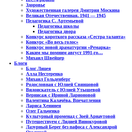
Здоровье
Художественная галерея Дмитрия Москина
Великая Отечественная. 1941 — 1945
Педагогика С. Артемьевой
Педагогика школы
Педагогика двора
Конкурс короткого рассказа «Сестра таланта»
Конкурс «Во весь голос»
Конкурс новой драматургии «Ремарка»
Каким мы помним август 1991-го…
Михаил Швейцер
Блоги
Блог Лицея
Алла Нестеренко
Михаил Гольденберг
Родословная с Юлией Свинцовой
Видоискатель с Юлией Утышевой
Вернисаж с Ириной Ларионовой
Валентина Калачёва. Впечатления
Лариса Хенинен
Олег Гальченко
Культурный променад с Зоей Арнаутовой
Путешествуем с Лидией Винокуровой
Лазурный Берег без пафоса с Александрой