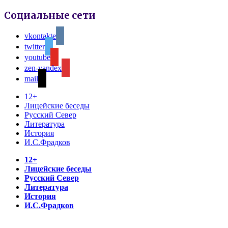
Социальные сети
vkontakte
twitter
youtube
zen-yandex
mail
12+
Лицейские беседы
Русский Север
Литература
История
И.С.Фрадков
12+
Лицейские беседы
Русский Север
Литература
История
И.С.Фрадков