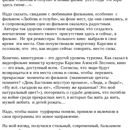
здесь тихие…».
Надо сказать, свидание с любимыми фильмами, особенно с
фильмом «Любовь и голуби», на фоне мест, где они снимались, и
в сопровождении сцен из фильмов оказалось радостным.
Авторы так здорово совместили картинки, что создалось
впечатление полного твоего присутствия здесь и сейчас, в
фильме. Не зря режиссеры большого кино выбрали в свое
время эти места. Они почувствовали энергетику Карелии и
осознали, что это, как модно сейчас говорить, место силы.
Конечно, кинотуризм – это другой уровень туризма. Как сказал в
видеофильме министр культуры Карелии Алексей Лесонен, кино
— это язык, доступный всем. Согласна, что люди будут
возвращаться в эти места снова и снова, чтобы пережить
прекрасные моменты из фильмов (знаменитые цитаты
помните? «День Бастилии впустую прошел», «Людк, а Людк!»,
«Ну всё, съездили на юг», «Почему же крашеная? Это мой
натуральный цвет!»), погоревать о судьбе девушек, что погибли
на войне среди прекрасных мест, в которых бы жить да жить,
мужей любить и детей рожать…
Надо, чтобы наши турфирмы поняли, приняли и включили в
свои программы это новое направление.
На мой взгляд, получился стильный, современный, бальзамом