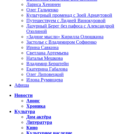
Лариса Хенинен
Олег Гальченко
Культурный променад с Зоей Арнаутовой
Путешествуем с Лидией Винокуровой
Лазурный Берег без пафоса с Александрой
Озолиной
«Задние мысли» Кирилла Олюшкина
Застолье с Владимиром Софиенко
Ирина Савкина
Светлана Артемьева
Наталья Мешкова
Владимир Берштейн
Екатерина Габалова
Олег Липовецкий
Илона Румянцева
Афиша
Новости
Анонс
Хроника
Культура
Дом актёра
Литература
Кино
Культурное наследие