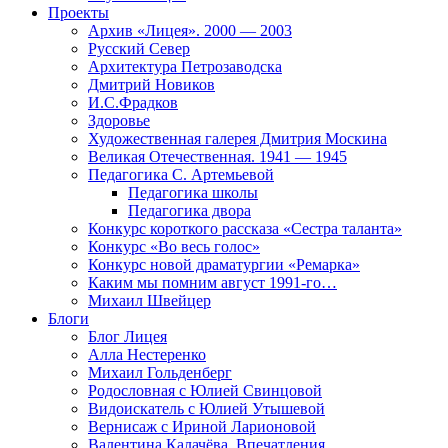
Проекты
Архив «Лицея». 2000 — 2003
Русский Север
Архитектура Петрозаводска
Дмитрий Новиков
И.С.Фрадков
Здоровье
Художественная галерея Дмитрия Москина
Великая Отечественная. 1941 — 1945
Педагогика С. Артемьевой
Педагогика школы
Педагогика двора
Конкурс короткого рассказа «Сестра таланта»
Конкурс «Во весь голос»
Конкурс новой драматургии «Ремарка»
Каким мы помним август 1991-го…
Михаил Швейцер
Блоги
Блог Лицея
Алла Нестеренко
Михаил Гольденберг
Родословная с Юлией Свинцовой
Видоискатель с Юлией Утышевой
Вернисаж с Ириной Ларионовой
Валентина Калачёва. Впечатления