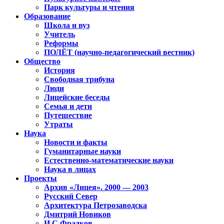
Парк культуры и чтения
Образование
Школа и вуз
Учитель
Реформы
ПОЛЁТ (научно-педагогический вестник)
Общество
История
Свободная трибуна
Люди
Лицейские беседы
Семья и дети
Путешествие
Утраты
Наука
Новости и факты
Гуманитарные науки
Естественно-математические науки
Наука в лицах
Проекты
Архив «Лицея». 2000 — 2003
Русский Север
Архитектура Петрозаводска
Дмитрий Новиков
И.С.Фрадков