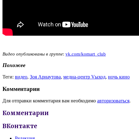
Видео опубликованы в группе
:
vk.com/komart_club
Похожее
Теги:
видео
,
Зоя Арнаутова
,
медиа-центр Vыход
,
ночь кино
Комментарии
Для отправки комментария вам необходимо
авторизоваться
.
Комментарии
ВКонтакте
Редакция