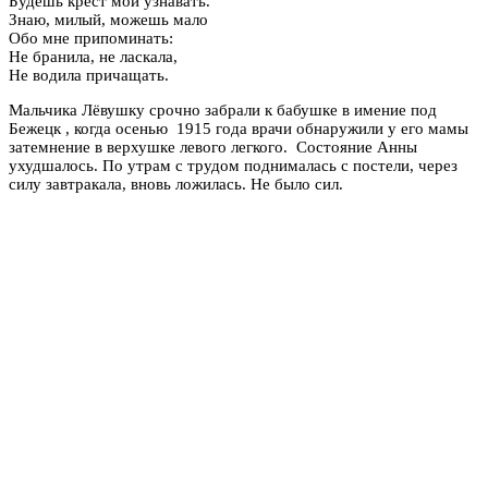
Будешь крест мой узнавать.
Знаю, милый, можешь мало
Обо мне припоминать:
Не бранила, не ласкала,
Не водила причащать.
Мальчика Лёвушку срочно забрали к бабушке в имение под
Бежецк , когда
осенью 1915 года врачи обнаружили у его мамы
затемнение в верхушке левого легкого. Состояние Анны
ухудшалось.
По утрам с трудом поднималась с постели, через
силу завтракала, вновь ложилась. Не было сил.