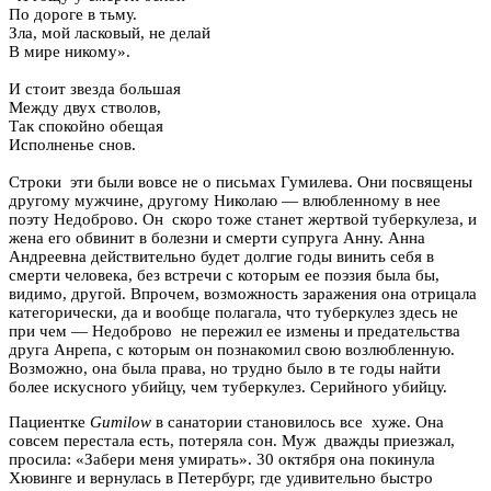
По дороге в тьму.
Зла, мой ласковый, не делай
В мире никому».
И стоит звезда большая
Между двух стволов,
Так спокойно обещая
Исполненье снов.
Строки эти были вовсе не о письмах Гумилева. Они посвящены
другому мужчине, другому Николаю — влюбленному в нее
поэту Недоброво. Он скоро тоже станет жертвой туберкулеза, и
жена его обвинит в болезни и смерти супруга Анну. Анна
Андреевна действительно будет долгие годы винить себя в
смерти человека, без встречи с которым ее поэзия была бы,
видимо, другой. Впрочем, возможность заражения она отрицала
категорически, да и вообще полагала, что туберкулез здесь не
при чем — Недоброво не пережил ее измены и предательства
друга Анрепа, с которым он познакомил свою возлюбленную.
Возможно, она была права, но трудно было в те годы найти
более искусного убийцу, чем туберкулез. Серийного убийцу.
Пациентке
Gumilow
в санатории становилось все хуже. Она
совсем перестала есть, потеряла сон. Муж дважды приезжал,
просила: «Забери меня умирать». 30 октября она покинула
Хювинге и вернулась в Петербург, где удивительно быстро