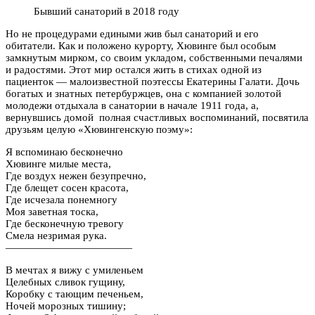
Бывший санаторий в 2018 году
Но не процедурами едиными жив был санаторий и его
обитатели. Как и положено курорту, Хювинге был особым
замкнутым мирком, со своим укладом, собственными печалями
и радостями. Этот мир остался жить в стихах одной из
пациенток — малоизвестной поэтессы Екатерины Галати. Дочь
богатых и знатных петербуржцев, она с компанией золотой
молодежи отдыхала в санатории в начале 1911 года, а,
вернувшись домой полная счастливых воспоминаний, посвятила
друзьям целую «Хювингенскую поэму»:
Я вспоминаю бесконечно
Хювинге милые места,
Где воздух нежен безупречно,
Где блещет сосен красота,
Где исчезала понемногу
Моя заветная тоска,
Где бесконечную тревогу
Смела незримая рука.
————————————
В мечтах я вижу с умиленьем
Целебных сливок гущину,
Коробку с тающим печеньем,
Ночей морозных тишину;