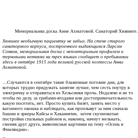
Мемориальняа доска Анне Ахматовой. Санаторий Хювинге
Хювинге необычную пациентку не забыл. На стене старого
санаторного корпуса, построенного выдающимся Ларсом
Сонком, мемориальная доска с неповторимым профилем и
терновыми ветвями на трех языках сообщает о пребывании
здесь в октябре 1915 года великой русской поэтессы Анны
Ахматовой.
…Случаются в сентябре такие блаженные погожие дни, для
которых трудно придумать занятие лучше, чем сесть поутру в
электричку и отправиться из Хельсинки прочь. Недалеко и не то
чтобы по делу, за грибами-ягодами или достопримечательность
какую посетить, нет. Просто купить билет, занять место у
вагонного окошка и наблюдать, как проплывут за ним сначала
башни и эркеры Кайсы и Хаканиеми, затем скучноватые
постройки спальных районов и, наконец, начнут мелькать,
сменяя друг друга, живописные картинки на тему «Осень в
Финляндии».