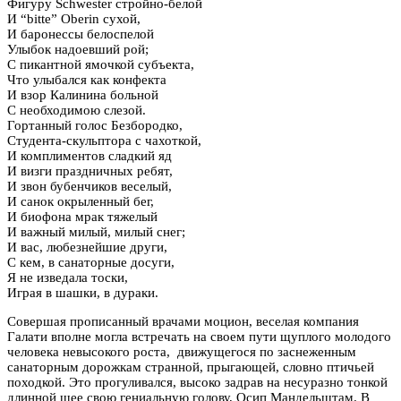
Фигуру Schwester стройно-белой
И “bitte” Oberin сухой,
И баронессы белоспелой
Улыбок надоевший рой;
С пикантной ямочкой субъекта,
Что улыбался как конфекта
И взор Калинина больной
С необходимою слезой.
Гортанный голос Безбородко,
Студента-скульптора с чахоткой,
И комплиментов сладкий яд
И визги праздничных ребят,
И звон бубенчиков веселый,
И санок окрыленный бег,
И биофона мрак тяжелый
И важный милый, милый снег;
И вас, любезнейшие други,
С кем, в санаторные досуги,
Я не изведала тоски,
Играя в шашки, в дураки.
Совершая прописанный врачами моцион, веселая компания
Галати вполне могла встречать на своем пути щуплого молодого
человека невысокого роста, движущегося по заснеженным
санаторным дорожкам странной, прыгающей, словно птичьей
походкой. Это прогуливался, высоко задрав на несуразно тонкой
длинной шее свою гениальную голову, Осип Мандельштам. В