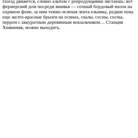
Поезд движется, словно альбом с репродукциями листаешь: вот
фермерский дом посреди жнивья — сочный бордовый мазок на
охряном фоне, за ним темно-зеленая лента ельника, редкие пока
еще желто-красные брызги на осинах, скалы, сосны, сосны,
перрон с аккуратным деревянным вокзальчиком… Станция
Хювинкяя, можно выходить.