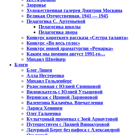
Здоровье
Художественная галерея Дмитрия Москина
Великая Отечественная. 1941 — 1945
Педагогика С. Артемьевой
Педагогика школы
Педагогика двора
Конкурс короткого рассказа «Сестра таланта»
Конкурс «Во весь голос»
Конкурс новой драматургии «Ремарка»
Каким мы помним август 1991-го…
Михаил Швейцер
Блоги
Блог Лицея
Алла Нестеренко
Михаил Гольденберг
Родословная с Юлией Свинцовой
Видоискатель с Юлией Утышевой
Вернисаж с Ириной Ларионовой
Валентина Калачёва. Впечатления
Лариса Хенинен
Олег Гальченко
Культурный променад с Зоей Арнаутовой
Путешествуем с Лидией Винокуровой
Лазурный Берег без пафоса с Александрой