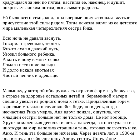
крадущаяся за ней по пятам, настигла ее, наконец, и душит,
покрывает липким потом, высасывает радость.
Ей было всего семь, когда она впервые почувствовала жуткое
присутствие этой силы рядом. Тогда исчезла вдруг из ее детского
мира маленькая четырехлетняя сестра Рика.
Всю ночь не давали заснуть,
Г
оворили тревожно, звонко,
Кто-то ехал в далекий путь,
Увозил больного ребенка,
А мать в полутемных сенях
Ломала иссохшие пальцы
И долго искала впотьмах
Чистый чепчик и одеяльце.
Малышку, у которой обнаружилась отрытая форма туберкулеза,
в страхе за здоровье остальных детей и беременной матери
спешно увезли из родного дома к тетке. Придавленные горем
взрослые молчали о случившейся беде, но в день, когда
несчастная Рика умерла, Аня вдруг поняла, ощутила, что
младшей сестры больше нет не только дома. Ее нет вообще.
Хрупкая маленькая девочка исчезла навсегда, зато откуда-то из
ниоткуда на мир наползла страшная тень, готовая поглотить и ее,
Аню. И тень эта больше не исчезала. Через девять лет, в 1906-м,
она втянула в себя еще одну Анину сестру, Инну. Инне