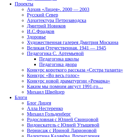
Проекты
Архив «Лицея». 2000 — 2003
Русский Север
Архитектура Петрозаводска
Дмитрий Новиков
И.С.Фрадков
Здоровье
Художественная галерея Дмитрия Москина
Великая Отечественная. 1941 — 1945
Педагогика С. Артемьевой
Педагогика школы
Педагогика двора
Конкурс короткого рассказа «Сестра таланта»
Конкурс «Во весь голос»
Конкурс новой драматургии «Ремарка»
Каким мы помним август 1991-го…
Михаил Швейцер
Блоги
Блог Лицея
Алла Нестеренко
Михаил Гольденберг
Родословная с Юлией Свинцовой
Видоискатель с Юлией Утышевой
Вернисаж с Ириной Ларионовой
Валентина Калачёва. Впечатления