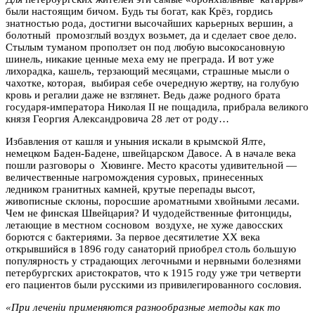
были настоящим бичом. Будь ты богат, как Крёз, гордись
знатностью рода, достигни высочайших карьерных вершин, а
болотный промозглый воздух возьмет, да и сделает свое дело.
Стылым туманом проползет он под любую высокосановную
шинель, никакие ценные меха ему не преграда. И вот уже
лихорадка, кашель, терзающий месяцами, страшные мысли о
чахотке, которая, выбирая себе очередную жертву, на голубую
кровь и регалии даже не взглянет. Ведь даже родного брата
государя-императора Николая II не пощадила, прибрала великого
князя Георгия Александровича 28 лет от роду…
Избавления от кашля и уныния искали в крымской Ялте,
немецком Баден-Бадене, швейцарском Давосе. А в начале века
пошли разговоры о Хювинге. Место красоты удивительной —
величественные нагромождения суровых, принесенных
ледником гранитных камней, крутые перепады высот,
живописные склоны, поросшие ароматными хвойными лесами.
Чем не финская Швейцария? И чудодейственные фитонциды,
летающие в местном сосновом воздухе, не хуже давосских
борются с бактериями. За первое десятилетие XX века
открывшийся в 1896 году санаторий приобрел столь большую
популярность у страдающих легочными и нервными болезнями
петербургских аристократов, что к 1915 году уже три четверти
его пациентов были русскими из привилегированного сословия.
«При леченiи применяются разнообразные методы как то