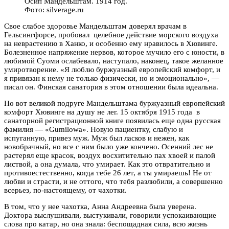
Осип Мандельштам. 1914 год.
Фото: silverage.ru
Свое слабое здоровье Мандельштам доверял врачам в
Гельсингфорсе, пробовал целебное действие морского воздуха
на неврастению в Ханко, и особенно ему нравилось в Хювинге.
Болезненное напряжение нервов, которое мучило его с юности, в
любимой Суоми ослабевало, наступало, наконец, такое желанное
умиротворение. «Я люблю буржуазный европейский комфорт, и
я привязан к нему не только физически, но и эмоционально», —
писал он. Финская санатория в этом отношении была идеальна.
Но вот великой подруге Мандельштама буржуазный европейский
комфорт Хювинге на душу не лег. 15 октября 1915 года в
санаторной регистрационной книге появилась еще одна русская
фамилия — «Gumilowa». Новую пациентку, слабую и
испуганную, привез муж. Муж был ласков и нежен, как
новобрачный, но все с ним было уже кончено. Осенний лес не
растерял еще красок, воздух восхитительно пах хвоей и палой
листвой, а она думала, что умирает. Как это отвратительно и
противоестественно, когда тебе 26 лет, а ты умираешь! Не от
любви и страсти, и не оттого, что тебя разлюбили, а совершенно
всерьез, по-настоящему, от чахотки.
В том, что у нее чахотка, Анна Андреевна была уверена.
Доктора выслушивали, выстукивали, говорили успокаивающие
слова про катар, но она знала: беспощадная сила, всю жизнь