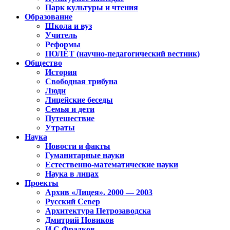
Парк культуры и чтения
Образование
Школа и вуз
Учитель
Реформы
ПОЛЁТ (научно-педагогический вестник)
Общество
История
Свободная трибуна
Люди
Лицейские беседы
Семья и дети
Путешествие
Утраты
Наука
Новости и факты
Гуманитарные науки
Естественно-математические науки
Наука в лицах
Проекты
Архив «Лицея». 2000 — 2003
Русский Север
Архитектура Петрозаводска
Дмитрий Новиков
И.С.Фрадков