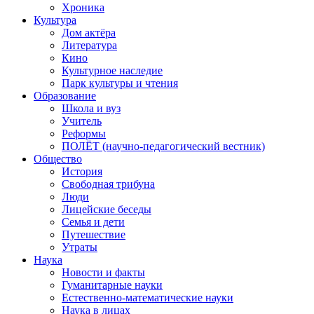
Хроника
Культура
Дом актёра
Литература
Кино
Культурное наследие
Парк культуры и чтения
Образование
Школа и вуз
Учитель
Реформы
ПОЛЁТ (научно-педагогический вестник)
Общество
История
Свободная трибуна
Люди
Лицейские беседы
Семья и дети
Путешествие
Утраты
Наука
Новости и факты
Гуманитарные науки
Естественно-математические науки
Наука в лицах