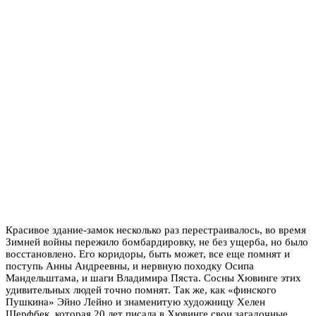
Красивое здание-замок несколько раз перестраивалось, во время
Зимней войны пережило бомбардировку, не без ущерба, но было
восстановлено. Его коридоры, быть может, все еще помнят и
поступь Анны Андреевны, и нервную походку Осипа
Мандельштама, и шаги Владимира Пяста. Сосны Хювинге этих
удивительных людей точно помнят. Так же, как «финского
Пушкина» Эйно Лейно и знаменитую художницу Хелен
Шерфбек, которая 20 лет писала в Хювинге свои загадочные