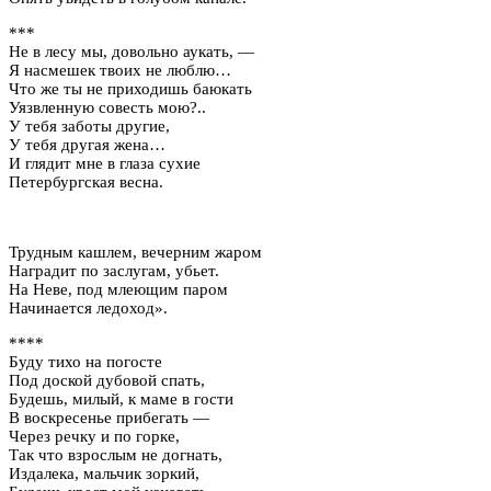
***
Не в лесу мы, довольно аукать, —
Я насмешек твоих не люблю…
Что же ты не приходишь баюкать
Уязвленную совесть мою?..
У тебя заботы другие,
У тебя другая жена…
И глядит мне в глаза сухие
Петербургская весна.
Трудным кашлем, вечерним жаром
Наградит по заслугам, убьет.
На Неве, под млеющим паром
Начинается ледоход».
****
Буду тихо на погосте
Под доской дубовой спать,
Будешь, милый, к маме в гости
В воскресенье прибегать —
Через речку и по горке,
Так что взрослым не догнать,
Издалека, мальчик зоркий,