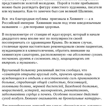
представители золотой молодежи. Порой в толпе прибывших
можно было разглядеть фигуру известного художника, писателя
или музыканта. Как-то замечен был сам великий Шаляпин.
Вся эта благородная публика приезжала в Хювинге — а в
Российской империи Хювинкяя знали под этим шведоязычным
названием — для поправки здоровья.
В полукилометре от станции её ждал курорт, который в начале
двадцатого века
вполне мог по популярности своей
посоперничать со здравницами Крыма. Во всяком
случае,
столичные врачи настоятельно рекомендовали своим пациентам,
нуждающимся
в климатолечении, обратить внимание на
хювингскую санаторию, расположенную
«на
абсолютно сухомъ
песчаномъ грунтѣ в сосновомъ лѣсу, защищающемъ от
вѣтровъ и
тумановъ»
.
Вручаемый больному рекламный листок сообщал, что
«санаторiя открыта
круглый годъ, причемъ кромѣ лицъ
нуждающихся в отдыхѣ и возстановленiи силъ
принимаются
больные, страдающiе общей слабостью, безсонницей,
головными болями,
нервной диспепсiей, Базедовой болѣзнью,
неврастенiей, истерiей, малокровiемъ,
ревматизмомъ,
заболѣванiями сердца и почекъ. Особенно полезное дѣйствiе
сухой
воздухъ Хювинге оказываетъ на бронхiальные катарры»
.
Для петербургских жителей эти самые «бронхiальные катарры»