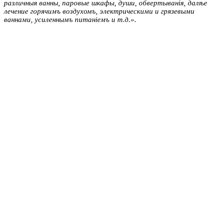
различныя ванны, паровые шкафы, души, обвертыванiя, далѣе
лечение горячимъ воздухомъ, электрическими и грязевыми
ваннами, усиленнымъ питанiемъ и т.д.».