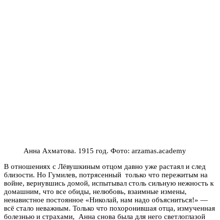
Анна Ахматова. 1915 год. Фото: arzamas.academy
В отношениях с Лёвушкиным отцом давно уже растаял и след
близости. Но Гумилев, потрясенный только что пережитым на
войне, вернувшись домой, испытывал столь сильную нежность к
домашним, что все обиды, нелюбовь, взаимные измены,
ненавистное постоянное «Николай, нам надо объясниться!» —
всё стало неважным. Только что похоронившая отца, измученная
болезнью и страхами, Анна снова была для него светлоглазой