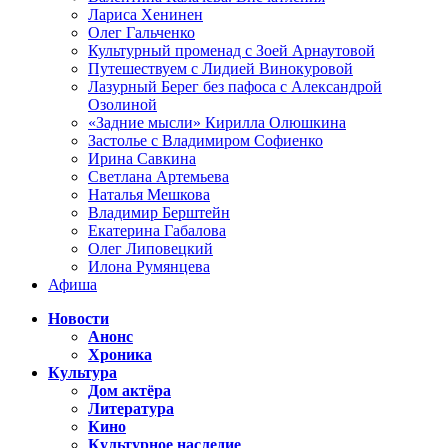
Лариса Хенинен
Олег Гальченко
Культурный променад с Зоей Арнаутовой
Путешествуем с Лидией Винокуровой
Лазурный Берег без пафоса с Александрой
Озолиной
«Задние мысли» Кирилла Олюшкина
Застолье с Владимиром Софиенко
Ирина Савкина
Светлана Артемьева
Наталья Мешкова
Владимир Берштейн
Екатерина Габалова
Олег Липовецкий
Илона Румянцева
Афиша
Новости
Анонс
Хроника
Культура
Дом актёра
Литература
Кино
Культурное наследие