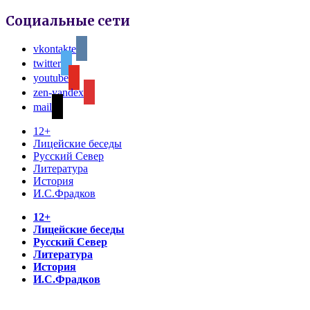
Социальные сети
vkontakte
twitter
youtube
zen-yandex
mail
12+
Лицейские беседы
Русский Север
Литература
История
И.С.Фрадков
12+
Лицейские беседы
Русский Север
Литература
История
И.С.Фрадков