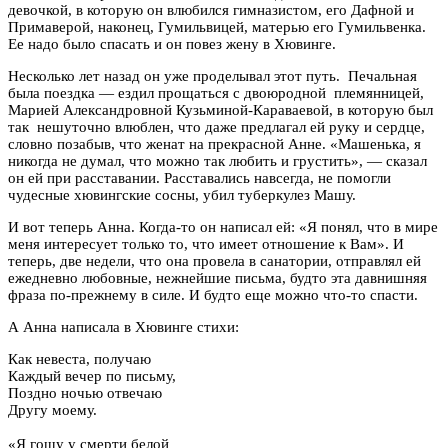
девочкой, в которую он влюбился гимназистом, его Дафной и
Примаверой, наконец, Гумильвицей, матерью его Гумильвенка.
Ее надо было спасать и он повез жену в Хювинге.
Несколько лет назад он уже проделывал этот путь. Печальная
была поездка — ездил прощаться с двоюродной племянницей,
Марией Александровной Кузьминой-Караваевой, в которую был
так нешуточно влюблен, что даже предлагал ей руку и сердце,
словно позабыв, что женат на прекрасной Анне. «Машенька, я
никогда не думал, что можно так любить и грустить», — сказал
он ей при расставании. Расставались навсегда, не помогли
чудесные хювингские сосны, убил туберкулез Машу.
И вот теперь Анна. Когда-то он написал ей: «Я понял, что в мире
меня интересует только то, что имеет отношение к Вам». И
теперь, две недели, что она провела в санатории, отправлял ей
ежедневно любовные, нежнейшие письма, будто эта давнишняя
фраза по-прежнему в силе. И будто еще можно что-то спасти.
А Анна написала в Хювинге стихи:
Как невеста, получаю
Каждый вечер по письму,
Поздно ночью отвечаю
Другу моему.
«Я гощу у смерти белой