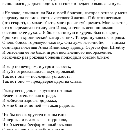
исполнился двадцать один, она совсем недавно вышла замуж.
«Не знаю, слышали ли Вы о моей болезни, которая отняла у меня
надежду на возможность счастливой жизни. Я болела легкими
(это секрет), и, может быть, мне грозит туберкулез. Мне кажется,
что я переживаю то же, что Инна, и теперь ясно понимаю
состояние ее духа… Я болею, тоскую и худею. Был плеврит,
бронхит и хронический катар легких. Теперь мучаюсь с горлом.
Очень боюсь горловую чахотку. Она хуже легочной», — писала
семнадцатилетняя Анна Инниному вдовцу, Сергею фон Штейну.
И опасения ее не были игрой воспаленного воображения,
несколько раз роковая болезнь подходила совсем близко.
И жар по вечерам, и утром вялость,
И губ потрескавшихся вкус кровавый.
Так вот она — последняя усталость,
Так вот оно — преддверье царства славы.
Гляжу весь день из круглого окошка:
Белеет потеплевшая ограда,
И лебедою заросла дорожка,
А мне б идти по ней — такая радость.
Чтобы песок хрустел и лапы елок —
И черные и влажные — шуршали,
Чтоб месяца бесформенный осколок
Опять увидеть в голубом канале.