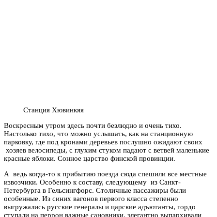
Станция Хювинкяя
Воскресным утром здесь почти безлюдно и очень тихо.
Настолько тихо, что можно услышать, как на станционную
парковку, где под кронами деревьев послушно ожидают своих
хозяев велосипеды, с глухим стуком падают с ветвей маленькие
красные яблоки. Сонное царство финской провинции.
А ведь когда-то к прибытию поезда сюда спешили все местные
извозчики. Особенно к составу, следующему из Санкт-
Петербурга в Гельсингфорс. Столичные пассажиры были
особенные. Из синих вагонов первого класса степенно
выгружались русские генералы и царские адъютанты, гордо
ступали на перрон важные сановники, элегантно выпархивали