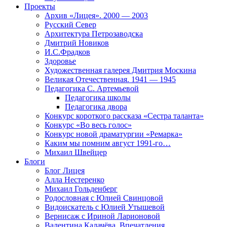
Проекты
Архив «Лицея». 2000 — 2003
Русский Север
Архитектура Петрозаводска
Дмитрий Новиков
И.С.Фрадков
Здоровье
Художественная галерея Дмитрия Москина
Великая Отечественная. 1941 — 1945
Педагогика С. Артемьевой
Педагогика школы
Педагогика двора
Конкурс короткого рассказа «Сестра таланта»
Конкурс «Во весь голос»
Конкурс новой драматургии «Ремарка»
Каким мы помним август 1991-го…
Михаил Швейцер
Блоги
Блог Лицея
Алла Нестеренко
Михаил Гольденберг
Родословная с Юлией Свинцовой
Видоискатель с Юлией Утышевой
Вернисаж с Ириной Ларионовой
Валентина Калачёва. Впечатления