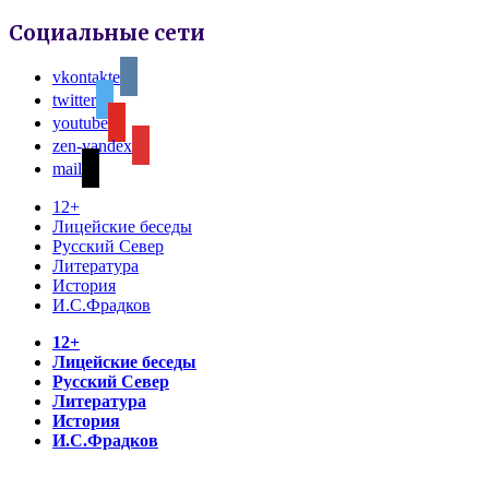
Социальные сети
vkontakte
twitter
youtube
zen-yandex
mail
12+
Лицейские беседы
Русский Север
Литература
История
И.С.Фрадков
12+
Лицейские беседы
Русский Север
Литература
История
И.С.Фрадков