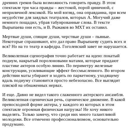
древних греков была возможность говорить правду. В этом
спектакле три часа правды – жестокой, порой циничной, с
неприличной лексикой. На мой взгляд, она оправданна, при всем
неудобстве для заядлых театралов, которых А. Могучий даже
немного пощадил, убрав табуированные слова. В тексте
Вырыпаева они есть, и В. Рыжаков во МХТ их оставил.
Мертвые души, спящие души, черствые души – пьяные.
Некоторые спрашивают, кто дал право Вырыпаеву судить всех и
вся? Но на то театр и кафедра. Гоголевский завет не нарушается.
Великолепная сценография точно работает на идею: покатый
подиум, накрытый поролоновыми матами, которые придают
пластике актеров особую линию. По периметру железные
конструкции, усиливающие эффект бессмысленного. Во втором
действии маты убирают и ходить по паркетному, уходящему
вдаль подиуму становится просто небезопасно. Все выглядит
пляской на обнаженных нервах.
И еще. Давно не видел такого слаженного актерского ансамбля.
Великолепная сценическая речь, сценическое движение. В какой
превосходной форме актеры, у каждого из которых в этом
спектакле огромная физическая нагрузка! Не хочу никого
выделять. Только замечу, что среди них много талантливой
молодежи. Все отмечено профессионализмом, основательно
продумано.