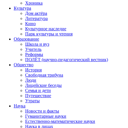
Хроника
Культура
Дом актёра
Литература
Кино
Культурное наследие
Парк культуры и чтения
Образование
Школа и вуз
Учитель
Реформы
ПОЛЁТ (научно-педагогический вестник)
Общество
История
Свободная трибуна
Люди
Лицейские беседы
Семья и дети
Путешествие
Утраты
Наука
Новости и факты
Гуманитарные науки
Естественно-математические науки
Наука в лицах