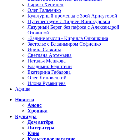
Лариса Хенинен
Олег Гальченко
Культурный променад с Зоей Арнаутовой
Путешествуем с Лидией Винокуровой
Лазурный Берег без пафоса с Александрой
Озолиной
«Задние мысли» Кирилла Олюшкина
Застолье с Владимиром Софиенко
Ирина Савкина
Светлана Артемьева
Наталья Мешкова
Владимир Берштейн
Екатерина Габалова
Олег Липовецкий
Илона Румянцева
Афиша
Новости
Анонс
Хроника
Культура
Дом актёра
Литература
Кино
Культурное наследие