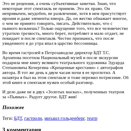
Это не рецензия, а очень субъективные заметки. Знаю, что
некоторые этот спектакль не приняли. Это их право. Он
непривычен, неудобен, не развлечение, хотя в нем присутствует
ирония и даже элементы юмора. Да, он жестко обнажает многое,
о чем не принято говорить, писать. Действительно, что с
пьяного возьмешь? Только ощущение того, что все человечество
утратило трезвость, много берет, потребляет и мало отдает, не
покидает и после спектакля. Честно признаюсь, что после
увиденного я до утра впал в царство бессонницы.
Во время гастролей в Петрозаводске директор БДТ Т.С.
Архипова посетила Национальный музей и после экскурсии
подарила мне книгу великого театрального художника Эдуарда
Степановича Кочергина «Крещенные крестами» с автографом
автора. В тот же день к двум часам ночи я ее проглотил. А
назавтра я был на этом спектакле и тоже пережил потрясение. Об
этой книге и спектакле нужен особый разговор.
И дело даже не в двух «Золотых масках», полученных театром
за «Пьяных». Радует другое. БДТ жив!
Похожее
Теги:
БДТ
,
гастроли
,
михаил гольденберг
,
театр
3 комментария