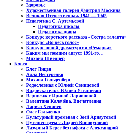
Здоровье
Художественная галерея Дмитрия Москина
Великая Отечественная. 1941 — 1945
Педагогика С. Артемьевой
Педагогика школы
Педагогика двора
Конкурс короткого рассказа «Сестра таланта»
Конкурс «Во весь голос»
Конкурс новой драматургии «Ремарка»
Каким мы помним август 1991-го…
Михаил Швейцер
Блоги
Блог Лицея
Алла Нестеренко
Михаил Гольденберг
Родословная с Юлией Свинцовой
Видоискатель с Юлией Утышевой
Вернисаж с Ириной Ларионовой
Валентина Калачёва. Впечатления
Лариса Хенинен
Олег Гальченко
Культурный променад с Зоей Арнаутовой
Путешествуем с Лидией Винокуровой
Лазурный Берег без пафоса с Александрой