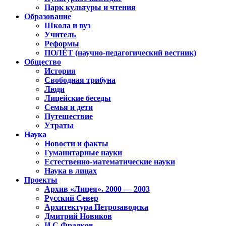
Парк культуры и чтения
Образование
Школа и вуз
Учитель
Реформы
ПОЛЁТ (научно-педагогический вестник)
Общество
История
Свободная трибуна
Люди
Лицейские беседы
Семья и дети
Путешествие
Утраты
Наука
Новости и факты
Гуманитарные науки
Естественно-математические науки
Наука в лицах
Проекты
Архив «Лицея». 2000 — 2003
Русский Север
Архитектура Петрозаводска
Дмитрий Новиков
И.С.Фрадков