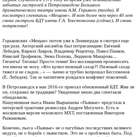
забытых гастролей в Петрозаводске Большого
драматического театра имени А.М. Горького (тогда). Я
посмотрел спектакль «Мещане». И вот более чем через 40 лет
снова гастроли БДТ имени Г.А. Товстоногова (сейчас). И снова
потрясение!
Горьковских «Мещан» потом уже в Ленинграде я смотрел еще
три раза. Актерский ансамбль был потрясающим: Евгений
Лебедев, Кирилл Лавров, Владимир Рецептер, Павел Панков,
Николай Трофимов, Эмма Попова, Людмила Макарова…
Гиганты! Титаны! Просто гении! Без восхищения произносить
эти имена не могу. «Кто купил пиленый сахар?! Пиленый сахар
тяжел и не сладок…» — зычно и трубно вопрошал Бессеменов
(Е. Лебедев). Так за чаепитием рождался конфликт поколений.
В Петрозаводск в мае 2016-го приехал обновленный БДТ. Жив ли
он, сохранил ли традиции? Увиденные мною два спектакля
обнадежили.
Нашумевшая пьеса Ивана Вырыпаева «Пьяные» предстала в
питерской трактовке режиссера Андрея Могучего. Есть и
московская версия чеховского МХТ, поставленная Виктором
Рыжаковым.
Конечно, пьеса «Пьяные» не о пагубных последствиях великого
недуга, не о борьбе с пьянством. Это не о проблемах быта. Под