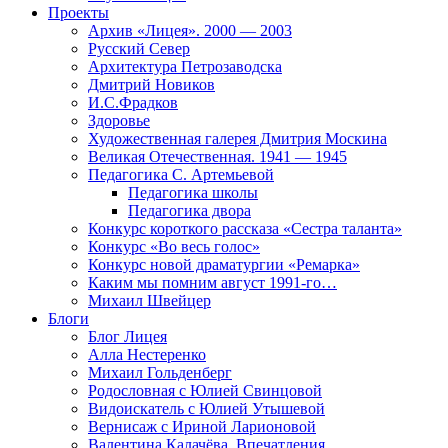
Проекты
Архив «Лицея». 2000 — 2003
Русский Север
Архитектура Петрозаводска
Дмитрий Новиков
И.С.Фрадков
Здоровье
Художественная галерея Дмитрия Москина
Великая Отечественная. 1941 — 1945
Педагогика С. Артемьевой
Педагогика школы
Педагогика двора
Конкурс короткого рассказа «Сестра таланта»
Конкурс «Во весь голос»
Конкурс новой драматургии «Ремарка»
Каким мы помним август 1991-го…
Михаил Швейцер
Блоги
Блог Лицея
Алла Нестеренко
Михаил Гольденберг
Родословная с Юлией Свинцовой
Видоискатель с Юлией Утышевой
Вернисаж с Ириной Ларионовой
Валентина Калачёва. Впечатления