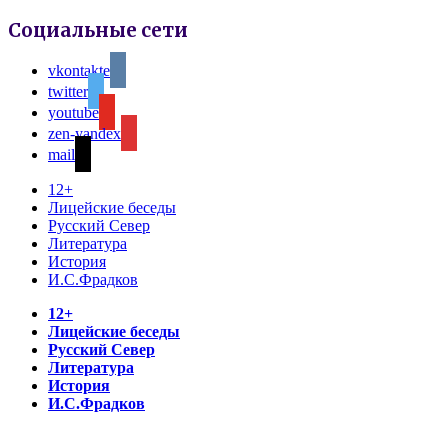
Социальные сети
vkontakte
twitter
youtube
zen-yandex
mail
12+
Лицейские беседы
Русский Север
Литература
История
И.С.Фрадков
12+
Лицейские беседы
Русский Север
Литература
История
И.С.Фрадков