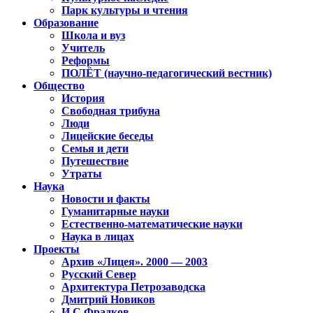
Парк культуры и чтения
Образование
Школа и вуз
Учитель
Реформы
ПОЛЁТ (научно-педагогический вестник)
Общество
История
Свободная трибуна
Люди
Лицейские беседы
Семья и дети
Путешествие
Утраты
Наука
Новости и факты
Гуманитарные науки
Естественно-математические науки
Наука в лицах
Проекты
Архив «Лицея». 2000 — 2003
Русский Север
Архитектура Петрозаводска
Дмитрий Новиков
И.С.Фрадков