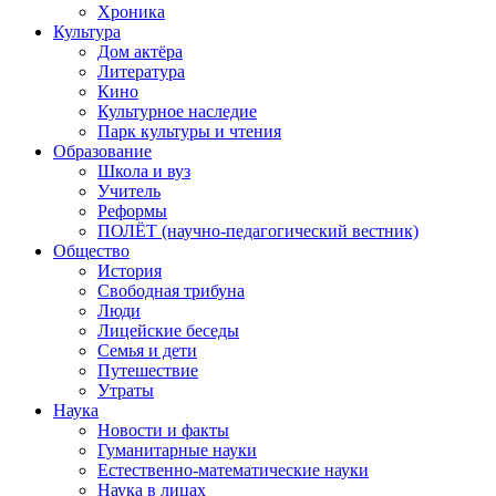
Хроника
Культура
Дом актёра
Литература
Кино
Культурное наследие
Парк культуры и чтения
Образование
Школа и вуз
Учитель
Реформы
ПОЛЁТ (научно-педагогический вестник)
Общество
История
Свободная трибуна
Люди
Лицейские беседы
Семья и дети
Путешествие
Утраты
Наука
Новости и факты
Гуманитарные науки
Естественно-математические науки
Наука в лицах