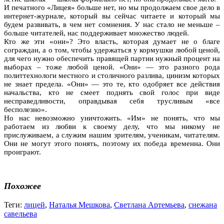
И печатного «Лицея» больше нет, но мы продолжаем свое дело в
интернет-журнале, который вы сейчас читаете и который мы
будем развивать, в чем нет сомнения. У нас стало не меньше –
больше читателей, нас поддерживает множество людей.
Кто же эти «они»? Это власть, которая думает не о благе
сограждан, а о том, чтобы удержаться у кормушки любой ценой,
для чего нужно обеспечить правящей партии нужный процент на
выборах – тоже любой ценой. «Они» — это разного рода
политтехнологи местного и столичного разлива, цинизм которых
не знает предела. «Они» — это те, кто одобряет все действия
начальства, кто не смеет поднять свой голос при виде
несправедливости, оправдывая себя трусливым «все
бесполезно».
Но нас невозможно уничтожить. «Им» не понять, что мы
работаем из любви к своему делу, что мы никому не
прислуживаем, а служим нашим зрителям, ученикам, читателям.
Они не могут этого понять, поэтому их победа временна. Они
проиграют.
Похожее
Теги:
лицей
,
Наталья Мешкова
,
Светлана Артемьева
,
снежана
савельева