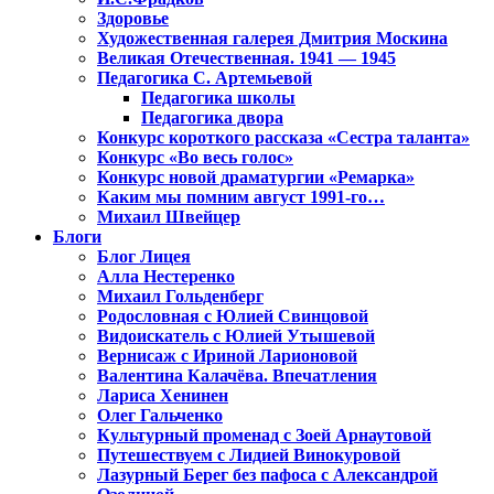
Здоровье
Художественная галерея Дмитрия Москина
Великая Отечественная. 1941 — 1945
Педагогика С. Артемьевой
Педагогика школы
Педагогика двора
Конкурс короткого рассказа «Сестра таланта»
Конкурс «Во весь голос»
Конкурс новой драматургии «Ремарка»
Каким мы помним август 1991-го…
Михаил Швейцер
Блоги
Блог Лицея
Алла Нестеренко
Михаил Гольденберг
Родословная с Юлией Свинцовой
Видоискатель с Юлией Утышевой
Вернисаж с Ириной Ларионовой
Валентина Калачёва. Впечатления
Лариса Хенинен
Олег Гальченко
Культурный променад с Зоей Арнаутовой
Путешествуем с Лидией Винокуровой
Лазурный Берег без пафоса с Александрой