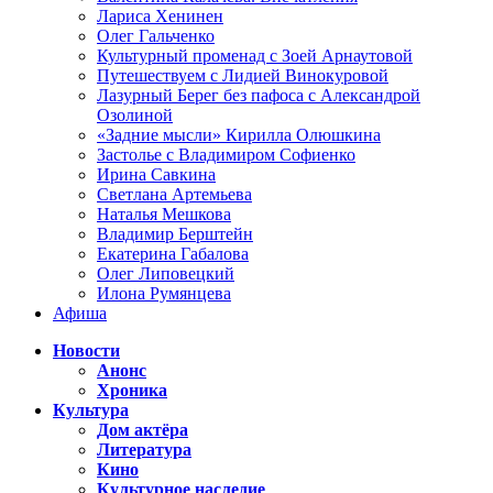
Лариса Хенинен
Олег Гальченко
Культурный променад с Зоей Арнаутовой
Путешествуем с Лидией Винокуровой
Лазурный Берег без пафоса с Александрой
Озолиной
«Задние мысли» Кирилла Олюшкина
Застолье с Владимиром Софиенко
Ирина Савкина
Светлана Артемьева
Наталья Мешкова
Владимир Берштейн
Екатерина Габалова
Олег Липовецкий
Илона Румянцева
Афиша
Новости
Анонс
Хроника
Культура
Дом актёра
Литература
Кино
Культурное наследие