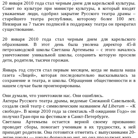
20 января 2010 года стал черным днем для карельской культуры.
Совет по культуре при министре культуры, в который входят
уважаемые люди, одобрил закрытие Русского театра драмы –
старейшего театра республики, которому более 100 лет.
Невзирая на 7 тысяч подписей в поддержку театра он прекратил
существование.
20 января 2010 года стал черным днем для карельского
образования. В этот день была уволена директор 45-й
петрозаводской школы Светлана Артемьева – с этого началось
уничтожение уникальной школы, сохранить которую просили
дети, родители, тысячи горожан.
Январь год спустя стал первым месяцем, когда не вышла наша
газета «Лицей», которая последовательно высказывалась за
сохранение и театра, и школы. Обращения общественности и в
нашем случае были проигнорированы.
Они думали, что уничтожили нас. Они ошиблись.
Актеры Русского театра драмы, ведомые Снежаной Савельевой,
создали свой театр с символическим названием
Ad Liberum
– «К
свободе». В конце 2010 года за спектакль «В ожидании Годо» он
получил Гран-при на фестивале в Санкт-Петербурге.
Светлана Артемьева остается верной своему призванию:
проводит сборы, помогает ученикам в их трудностях, к ней
приходят родители. Она готовится отметить с выпускниками 20-
летие школы — школы формально нет, но она продолжает жить.