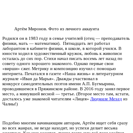
Артём Миронов. Фото из личного аккаунта
Родился он в 1983 году в семье учителей (отец — преподаватель
физики, мать — математики). Пятнадцать лет работал
лаборантом в кабинете физики, в школе, в которой учился. В
юности ходил в художественный кружок, любовь к живописи
осталась до сих пор. Стихи начал писать восемь лет назад по
совету одного хорошего знакомого. Однако первые свои
«вирши» сжег. Метрику и композицию изучил с помощью
интернета. Печатался в газете «Наша жизнь» и литературном
журнале «Иван да Марья». Дважды участвовал в
конкурсе самодеятельных поэтов имени А.П. Бугмырина,
проводившемся в Пряжинском районе. В 2016 году занял первое
место, а минувшей весной — третье. (Второе место там, кстати,
досталось уже знакомой читателям «Лицея»
Людмиле Мехед
из
Чалны!)
Подобно многим начинающим авторам, Артём ищет себя сразу
во всех жанрах, не везде находит, но успехи делает весьма
заметные. Как мне кажется, лучше всего ему всё-таки удаётся