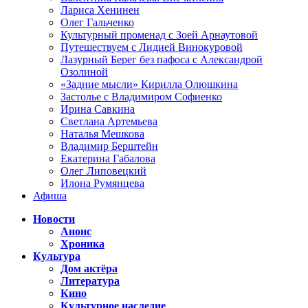
Лариса Хенинен
Олег Гальченко
Культурный променад с Зоей Арнаутовой
Путешествуем с Лидией Винокуровой
Лазурный Берег без пафоса с Александрой
Озолиной
«Задние мысли» Кирилла Олюшкина
Застолье с Владимиром Софиенко
Ирина Савкина
Светлана Артемьева
Наталья Мешкова
Владимир Берштейн
Екатерина Габалова
Олег Липовецкий
Илона Румянцева
Афиша
Новости
Анонс
Хроника
Культура
Дом актёра
Литература
Кино
Культурное наследие