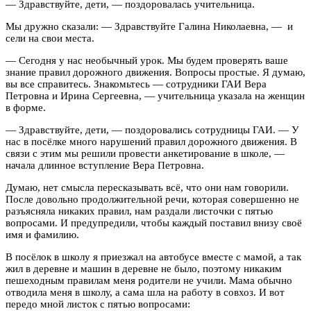
— Здравствуйте, дети, — поздоровалась учительница.
Мы дружно сказали: — Здравствуйте Галина Николаевна, — и
сели на свои места.
— Сегодня у нас необычный урок. Мы будем проверять ваше
знание правил дорожного движения. Вопросы простые. Я думаю,
вы все справитесь. Знакомьтесь — сотрудники ГАИ Вера
Петровна и Ирина Сергеевна, — учительница указала на женщин
в форме.
— Здравствуйте, дети, — поздоровались сотрудницы ГАИ. — У
нас в посёлке много нарушений правил дорожного движения. В
связи с этим мы решили провести анкетирование в школе, —
начала длинное вступление Вера Петровна.
Думаю, нет смысла пересказывать всё, что они нам говорили.
После довольно продолжительной речи, которая совершенно не
разъясняла никаких правил, нам раздали листочки с пятью
вопросами. И предупредили, чтобы каждый поставил внизу своё
имя и фамилию.
В посёлок в школу я приезжал на автобусе вместе с мамой, а так
жил в деревне и машин в деревне не было, поэтому никаким
пешеходным правилам меня родители не учили. Мама обычно
отводила меня в школу, а сама шла на работу в совхоз. И вот
передо мной листок с пятью вопросами: