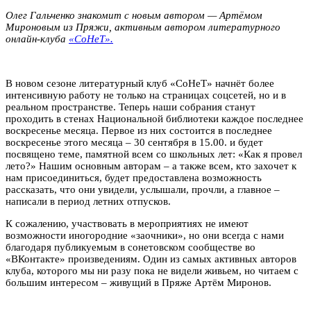
Олег Гальченко знакомит с новым автором — Артёмом
Мироновым из Пряжи, активным автором литературного
онлайн-клуба
«СоНеТ».
В новом сезоне литературный клуб «СоНеТ» начнёт более
интенсивную работу не только на страницах соцсетей, но и в
реальном пространстве. Теперь наши собрания станут
проходить в стенах Национальной библиотеки каждое последнее
воскресенье месяца. Первое из них состоится в последнее
воскресенье этого месяца – 30 сентября в 15.00. и будет
посвящено теме, памятной всем со школьных лет: «Как я провел
лето?» Нашим основным авторам – а также всем, кто захочет к
нам присоединиться, будет предоставлена возможность
рассказать, что они увидели, услышали, прочли, а главное –
написали в период летних отпусков.
К сожалению, участвовать в мероприятиях не имеют
возможности иногородние «заочники», но они всегда с нами
благодаря публикуемым в сонетовском сообществе во
«ВКонтакте» произведениям. Один из самых активных авторов
клуба, которого мы ни разу пока не видели живьем, но читаем с
большим интересом – живущий в Пряже Артём Миронов.