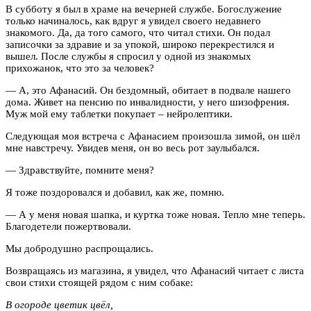
В субботу я был в храме на вечерней службе. Богослужение
только начиналось, как вдруг я увидел своего недавнего
знакомого. Да, да того самого, что читал стихи. Он подал
записочки за здравие и за упокой, широко перекрестился и
вышел. После службы я спросил у одной из знакомых
прихожанок, что это за человек?
— А, это Афанасий. Он бездомный, обитает в подвале нашего
дома. Живет на пенсию по инвалидности, у него шизофрения.
Муж мой ему таблетки покупает – нейролептики.
Следующая моя встреча с Афанасием произошла зимой, он шёл
мне навстречу. Увидев меня, он во весь рот заулыбался.
— Здравствуйте, помните меня?
Я тоже поздоровался и добавил, как же, помню.
— А у меня новая шапка, и куртка тоже новая. Тепло мне теперь.
Благодетели пожертвовали.
Мы добродушно распрощались.
Возвращаясь из магазина, я увидел, что Афанасий читает с листа
свои стихи стоящей рядом с ним собаке:
В огороде цветик цвёл,