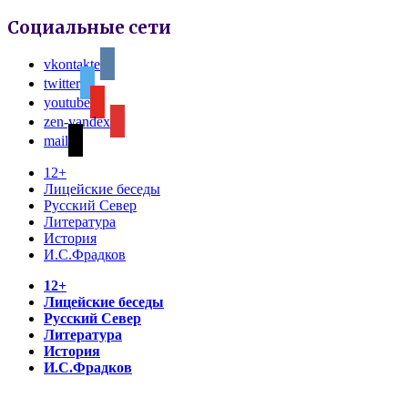
Социальные сети
vkontakte
twitter
youtube
zen-yandex
mail
12+
Лицейские беседы
Русский Север
Литература
История
И.С.Фрадков
12+
Лицейские беседы
Русский Север
Литература
История
И.С.Фрадков