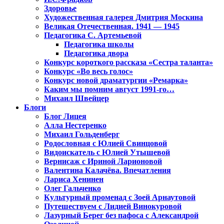
Здоровье
Художественная галерея Дмитрия Москина
Великая Отечественная. 1941 — 1945
Педагогика С. Артемьевой
Педагогика школы
Педагогика двора
Конкурс короткого рассказа «Сестра таланта»
Конкурс «Во весь голос»
Конкурс новой драматургии «Ремарка»
Каким мы помним август 1991-го…
Михаил Швейцер
Блоги
Блог Лицея
Алла Нестеренко
Михаил Гольденберг
Родословная с Юлией Свинцовой
Видоискатель с Юлией Утышевой
Вернисаж с Ириной Ларионовой
Валентина Калачёва. Впечатления
Лариса Хенинен
Олег Гальченко
Культурный променад с Зоей Арнаутовой
Путешествуем с Лидией Винокуровой
Лазурный Берег без пафоса с Александрой