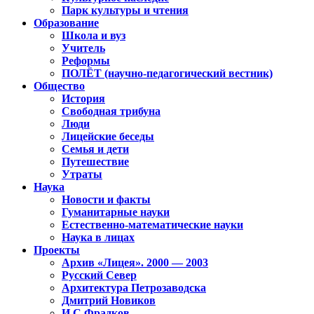
Парк культуры и чтения
Образование
Школа и вуз
Учитель
Реформы
ПОЛЁТ (научно-педагогический вестник)
Общество
История
Свободная трибуна
Люди
Лицейские беседы
Семья и дети
Путешествие
Утраты
Наука
Новости и факты
Гуманитарные науки
Естественно-математические науки
Наука в лицах
Проекты
Архив «Лицея». 2000 — 2003
Русский Север
Архитектура Петрозаводска
Дмитрий Новиков
И.С.Фрадков