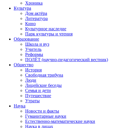
Хроника
Культура
Дом актёра
Литература
Кино
Культурное наследие
Парк культуры и чтения
Образование
Школа и вуз
Учитель
Реформы
ПОЛЁТ (научно-педагогический вестник)
Общество
История
Свободная трибуна
Люди
Лицейские беседы
Семья и дети
Путешествие
Утраты
Наука
Новости и факты
Гуманитарные науки
Естественно-математические науки
Наука в лицах