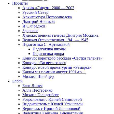
Проекты
Архив «Лицея». 2000 — 2003
Русский Север
Архитектура Петрозаводска
Дмитрий Новиков
И.С.Фрадков
Здоровье
Художественная галерея Дмитрия Москина
Великая Отечественная. 1941 — 1945
Педагогика С. Артемьевой
Педагогика школы
Педагогика двора
Конкурс короткого рассказа «Сестра таланта»
Конкурс «Во весь голос»
Конкурс новой драматургии «Ремарка»
Каким мы помним август 1991-го…
Михаил Швейцер
Блоги
Блог Лицея
Алла Нестеренко
Михаил Гольденберг
Родословная с Юлией Свинцовой
Видоискатель с Юлией Утышевой
Вернисаж с Ириной Ларионовой
Валентина Калачёва. Впечатления