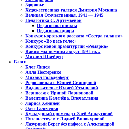
Здоровье
Художественная галерея Дмитрия Москина
Великая Отечественная. 1941 — 1945
Педагогика С. Артемьевой
Педагогика школы
Педагогика двора
Конкурс короткого рассказа «Сестра таланта»
Конкурс «Во весь голос»
Конкурс новой драматургии «Ремарка»
Каким мы помним август 1991-го…
Михаил Швейцер
Блоги
Блог Лицея
Алла Нестеренко
Михаил Гольденберг
Родословная с Юлией Свинцовой
Видоискатель с Юлией Утышевой
Вернисаж с Ириной Ларионовой
Валентина Калачёва. Впечатления
Лариса Хенинен
Олег Гальченко
Культурный променад с Зоей Арнаутовой
Путешествуем с Лидией Винокуровой
Лазурный Берег без пафоса с Александрой