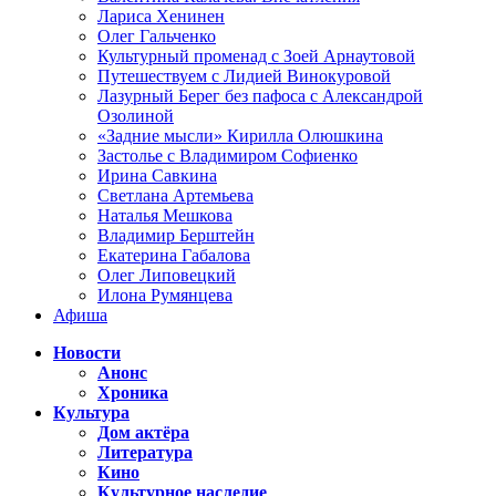
Лариса Хенинен
Олег Гальченко
Культурный променад с Зоей Арнаутовой
Путешествуем с Лидией Винокуровой
Лазурный Берег без пафоса с Александрой
Озолиной
«Задние мысли» Кирилла Олюшкина
Застолье с Владимиром Софиенко
Ирина Савкина
Светлана Артемьева
Наталья Мешкова
Владимир Берштейн
Екатерина Габалова
Олег Липовецкий
Илона Румянцева
Афиша
Новости
Анонс
Хроника
Культура
Дом актёра
Литература
Кино
Культурное наследие