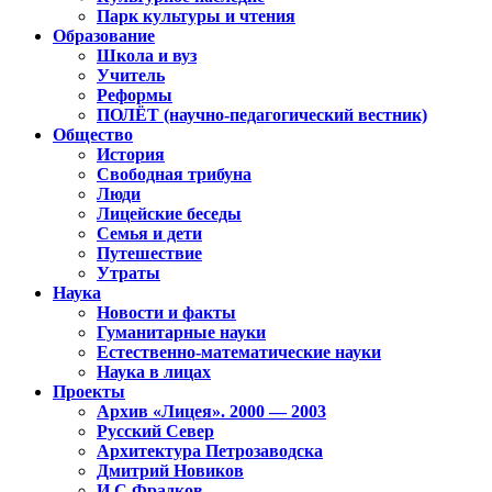
Парк культуры и чтения
Образование
Школа и вуз
Учитель
Реформы
ПОЛЁТ (научно-педагогический вестник)
Общество
История
Свободная трибуна
Люди
Лицейские беседы
Семья и дети
Путешествие
Утраты
Наука
Новости и факты
Гуманитарные науки
Естественно-математические науки
Наука в лицах
Проекты
Архив «Лицея». 2000 — 2003
Русский Север
Архитектура Петрозаводска
Дмитрий Новиков
И.С.Фрадков