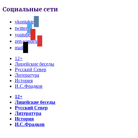
Социальные сети
vkontakte
twitter
youtube
zen-yandex
mail
12+
Лицейские беседы
Русский Север
Литература
История
И.С.Фрадков
12+
Лицейские беседы
Русский Север
Литература
История
И.С.Фрадков