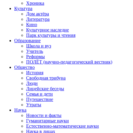
Хроника
Культура
Дом актёра
Литература
Кино
Культурное наследие
Парк культуры и чтения
Образование
Школа и вуз
Учитель
Реформы
ПОЛЁТ (научно-педагогический вестник)
Общество
История
Свободная трибуна
Люди
Лицейские беседы
Семья и дети
Путешествие
Утраты
Наука
Новости и факты
Гуманитарные науки
Естественно-математические науки
Наука в лицах