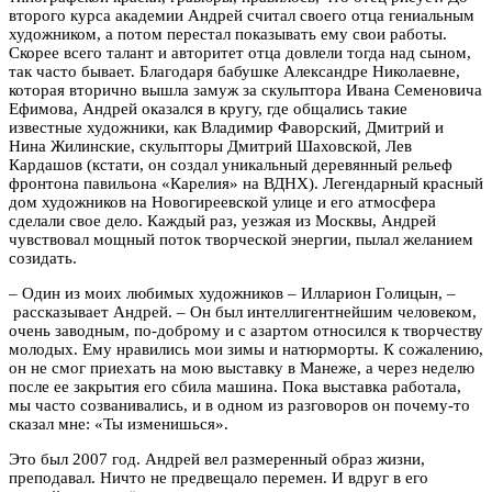
второго курса академии Андрей считал своего отца гениальным
художником, а потом перестал показывать ему свои работы.
Скорее всего талант и авторитет отца довлели тогда над сыном,
так часто бывает. Благодаря бабушке Александре Николаевне,
которая вторично вышла замуж за скульптора Ивана Семеновича
Ефимова, Андрей оказался в кругу, где общались такие
известные художники, как Владимир Фаворский, Дмитрий и
Нина Жилинские, скульпторы Дмитрий Шаховской, Лев
Кардашов (кстати, он создал уникальный деревянный рельеф
фронтона павильона «Карелия» на ВДНХ). Легендарный красный
дом художников на Новогиреевской улице и его атмосфера
сделали свое дело. Каждый раз, уезжая из Москвы, Андрей
чувствовал мощный поток творческой энергии, пылал желанием
созидать.
– Один из моих любимых художников – Илларион Голицын, –
рассказывает Андрей. – Он был интеллигентнейшим человеком,
очень заводным, по-доброму и с азартом относился к творчеству
молодых. Ему нравились мои зимы и натюрморты. К сожалению,
он не смог приехать на мою выставку в Манеже, а через неделю
после ее закрытия его сбила машина. Пока выставка работала,
мы часто созванивались, и в одном из разговоров он почему-то
сказал мне: «Ты изменишься».
Это был 2007 год. Андрей вел размеренный образ жизни,
преподавал. Ничто не предвещало перемен. И вдруг в его