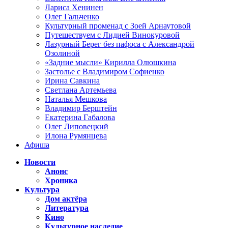
Лариса Хенинен
Олег Гальченко
Культурный променад с Зоей Арнаутовой
Путешествуем с Лидией Винокуровой
Лазурный Берег без пафоса с Александрой
Озолиной
«Задние мысли» Кирилла Олюшкина
Застолье с Владимиром Софиенко
Ирина Савкина
Светлана Артемьева
Наталья Мешкова
Владимир Берштейн
Екатерина Габалова
Олег Липовецкий
Илона Румянцева
Афиша
Новости
Анонс
Хроника
Культура
Дом актёра
Литература
Кино
Культурное наследие