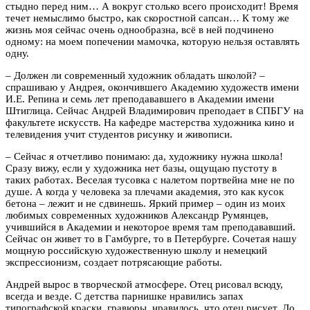
стыдно перед ним… А вокруг столько всего происходит! Время
течет немыслимо быстро, как скоростной сапсан… К тому же
жизнь моя сейчас очень однообразна, всё в ней подчинено
одному: на моем попечении мамочка, которую нельзя оставлять
одну.
– Должен ли современный художник обладать школой? –
спрашиваю у Андрея, окончившего Академию художеств имени
И.Е. Репина и семь лет преподававшего в Академии имени
Штиглица. Сейчас Андрей Владимирович преподает в СПБГУ на
факультете искусств. На кафедре мастерства художника кино и
телевидения учит студентов рисунку и живописи.
– Сейчас я отчетливо понимаю: да, художнику нужна школа!
Сразу вижу, если у художника нет базы, ощущаю пустоту в
таких работах. Веселая тусовка с налетом портвейна мне не по
душе. А когда у человека за плечами академия, это как кусок
бетона – лежит и не сдвинешь. Яркий пример – один из моих
любимых современных художников Александр Румянцев,
учившийся в Академии и некоторое время там преподававший.
Сейчас он живет то в Гамбурге, то в Петербурге. Сочетая нашу
мощную российскую художественную школу и немецкий
экспрессионизм, создает потрясающие работы.
Андрей вырос в творческой атмосфере. Отец рисовал всюду,
всегда и везде. С детства парнишке нравились запах
типографской краски, гравюры, нравилось, что отец рисует. До