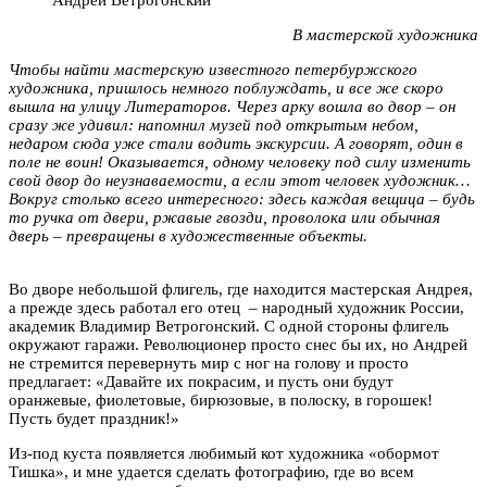
В мастерской художника
Чтобы найти мастерскую известного петербуржского
художника, пришлось немного поблуждать, и все же скоро
вышла на улицу Литераторов. Через арку вошла во двор – он
сразу же удивил: напомнил музей под открытым небом,
недаром сюда уже стали водить экскурсии. А говорят, один в
поле не воин! Оказывается, одному человеку под силу изменить
свой двор до неузнаваемости, а если этот человек художник…
Вокруг столько всего интересного: здесь каждая вещица – будь
то ручка от двери, ржавые гвозди, проволока или обычная
дверь – превращены в художественные объекты.
Во дворе небольшой флигель, где находится мастерская Андрея,
а прежде здесь работал его отец – народный художник России,
академик Владимир Ветрогонский. С одной стороны флигель
окружают гаражи. Революционер просто снес бы их, но Андрей
не стремится перевернуть мир с ног на голову и просто
предлагает: «Давайте их покрасим, и пусть они будут
оранжевые, фиолетовые, бирюзовые, в полоску, в горошек!
Пусть будет праздник!»
Из-под куста появляется любимый кот художника «обормот
Тишка», и мне удается сделать фотографию, где во всем