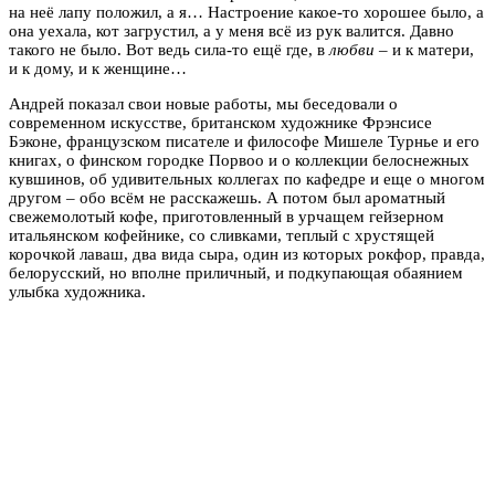
на неё лапу положил, а я… Настроение какое-то хорошее было, а
она уехала, кот загрустил, а у меня всё из рук валится. Давно
такого не было. Вот ведь сила-то ещё где, в
любви
– и к матери,
и к дому, и к женщине…
Андрей показал свои новые работы, мы беседовали о
современном искусстве, британском художнике Фрэнсисе
Бэконе, французском писателе и философе Мишеле Турнье и его
книгах, о финском городке Порвоо и о коллекции белоснежных
кувшинов, об удивительных коллегах по кафедре и еще о многом
другом – обо всём не расскажешь. А потом был ароматный
свежемолотый кофе, приготовленный в урчащем гейзерном
итальянском кофейнике, со сливками, теплый с хрустящей
корочкой лаваш, два вида сыра, один из которых рокфор, правда,
белорусский, но вполне приличный, и подкупающая обаянием
улыбка художника.