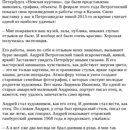
Петербурга «Невская куртина», где были представлены
живопись, графика, объекты. В феврале этого года Ветрогонский
показал свои произведения и работы отца в Казани. Свою
выставку у нас в Петрозаводске зимой 2013-го искренне считает
одной из наиболее удачных:
– Мне понравился ваш музей, залы, публика, никаких глупых
отзывов не было. И вообще всё было очень красиво. Хорошая
получилась экспозиция.
Его работы, знаю по себе и отзывам моих знакомых, вызывают
бурю эмоций. Андрей Ветрогонский такой искрометный, живой,
яркий! Заставляет увидеть Петербург иными глазами. В его
мастерской начинаешь чувствовать, как действует энергия цвета,
– это не только картины, но и оранжевые стулья, яркие тарелки и
чашки, детали интерьера. Атмосферу тепла и уюта создают
старинные семейные фотографии, с которых смотрят молодые
родители художника. Вот мама Людмила Ивановна. На одной из
старых акварелей маленький Андрюша, портрет писал отец, и,
кажется, ему удалось запечатлеть само время.
Андрей стал художником, как его отец. И дневник стал вести, как
отец. По словам Андрея, у отца был прекрасный стиль, писал он
так же легко, как говорил. Андрей показывает отцовский
гамбургский дневник 1968 года и продолжает, улыбаясь:
– А я вот уже два месяца не брал дневник в руки, и мне так