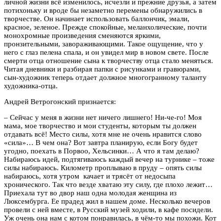
личной жизни всё изменилось, исчезли и прежние друзья, а затем
потихоньку и вроде бы незаметно перемены обнаружились в
творчестве. Он начинает использовать баллончик, эмали,
красное, зеленое. Прежде спокойные, меланхолические, почти
монохромные произведения сменяются яркими,
пронзительными, завораживающими. Такое ощущение, что у
него с глаз пелена спала, и он увидел мир в новом свете. После
смерти отца отношение сына к творчеству отца стало меняться.
Читая дневники и разбирая папки с рисунками и гравюрами,
сын-художник теперь отдает должное многогранному таланту
художника-отца.
Андрей Ветрогонский признается:
– Сейчас у меня в жизни нет ничего лишнего! Ни-че-го! Моя
мама, мое творчество и мои студенты, которым ты должен
отдавать всё! Место силы, хотя мне не очень нравится слово
«сила»… В чем она? Вот завтра планирую, если Богу будет
угодно, поехать в Порвоо, Хельсинки… А что я там делаю?
Набираюсь идей, подтягиваюсь каждый вечер на турнике – тоже
силы набираюсь. Километр проплываю в пруду – опять силы
набираюсь, хотя утром качает и трясёт от недосыпа
хронического. Так что везде хватаю эту силу, где плохо лежит…
Приехала тут во двор наш одна молодая женщина из
Люксембурга. Ее прадед жил в нашем доме. Несколько вечеров
провели с ней вместе, в Русский музей ходили, в кафе посидели.
Уж очень она нам с котом понравилась, в чём-то мы похожи. Кот