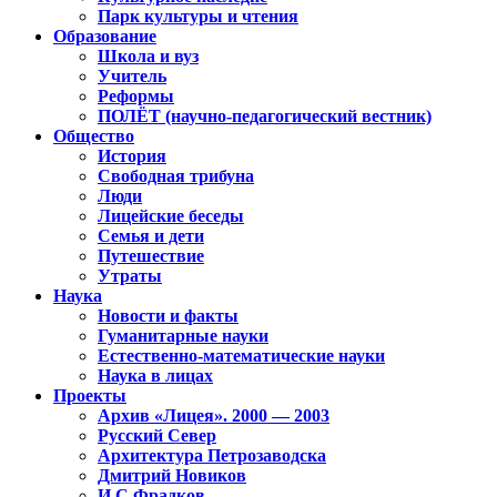
Парк культуры и чтения
Образование
Школа и вуз
Учитель
Реформы
ПОЛЁТ (научно-педагогический вестник)
Общество
История
Свободная трибуна
Люди
Лицейские беседы
Семья и дети
Путешествие
Утраты
Наука
Новости и факты
Гуманитарные науки
Естественно-математические науки
Наука в лицах
Проекты
Архив «Лицея». 2000 — 2003
Русский Север
Архитектура Петрозаводска
Дмитрий Новиков
И.С.Фрадков