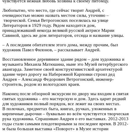
чувствуется нежная любовь хозяина к своему питомцу.
Любопытно, что место, где сейчас творит Андрей, с
очевидностью можно назвать местом силы, уточняю –
творческой. Семья Ветрогонских поселилась на улице
Литераторов в 1929 году. Рядом находится дом,
принадлежавший некогда великой русской актрисе Марии
Савиной, здесь же дом литераторов, отсюда и название улицы.
– А последним обитателем этого дома, между прочим, был
художник Павел Филонов, – рассказывает Андрей.
Восстановленное деревянное здание рядом – дом художника и
музыканта Михаила Матюшина, ныне это Музей петербургского
авангарда. Заметное своей конструктивистской архитектурой
здание через дорогу на Набережной Карповки строил дед
Андрея – Александр Федорович Ветрогонский, инженер-
строитель, родом из вологодских краев.
Наконец после обзорной экскурсии по двору мы входим в святая
святых художника – его мастерскую и дом. Здесь царит редкий
для художников полный порядок, все лежит на своих местах.
В полочках, предметах быта, книгах, ручках, уложенных в
кирпичные дырочки – буквально во всём чувствуется творческая
рука художника. Спрашиваю Андрея о его выставках. 2012-2013
годы стали самыми плодотворными за последнее время. В 2012-
м была большая выставка «Поворот» в Музее истории