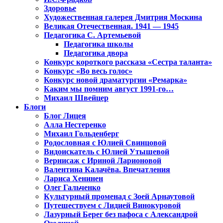
Здоровье
Художественная галерея Дмитрия Москина
Великая Отечественная. 1941 — 1945
Педагогика С. Артемьевой
Педагогика школы
Педагогика двора
Конкурс короткого рассказа «Сестра таланта»
Конкурс «Во весь голос»
Конкурс новой драматургии «Ремарка»
Каким мы помним август 1991-го…
Михаил Швейцер
Блоги
Блог Лицея
Алла Нестеренко
Михаил Гольденберг
Родословная с Юлией Свинцовой
Видоискатель с Юлией Утышевой
Вернисаж с Ириной Ларионовой
Валентина Калачёва. Впечатления
Лариса Хенинен
Олег Гальченко
Культурный променад с Зоей Арнаутовой
Путешествуем с Лидией Винокуровой
Лазурный Берег без пафоса с Александрой