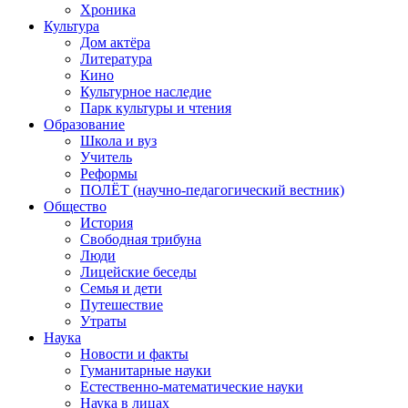
Хроника
Культура
Дом актёра
Литература
Кино
Культурное наследие
Парк культуры и чтения
Образование
Школа и вуз
Учитель
Реформы
ПОЛЁТ (научно-педагогический вестник)
Общество
История
Свободная трибуна
Люди
Лицейские беседы
Семья и дети
Путешествие
Утраты
Наука
Новости и факты
Гуманитарные науки
Естественно-математические науки
Наука в лицах