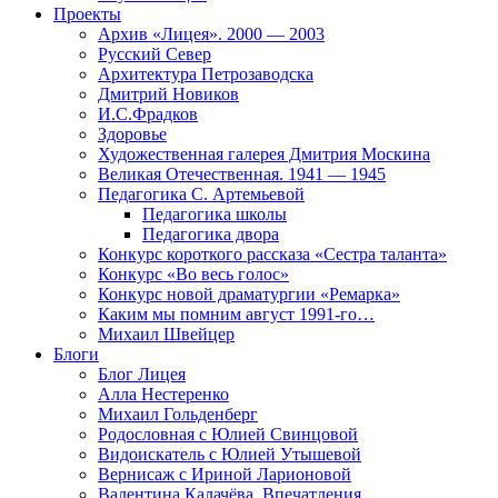
Проекты
Архив «Лицея». 2000 — 2003
Русский Север
Архитектура Петрозаводска
Дмитрий Новиков
И.С.Фрадков
Здоровье
Художественная галерея Дмитрия Москина
Великая Отечественная. 1941 — 1945
Педагогика С. Артемьевой
Педагогика школы
Педагогика двора
Конкурс короткого рассказа «Сестра таланта»
Конкурс «Во весь голос»
Конкурс новой драматургии «Ремарка»
Каким мы помним август 1991-го…
Михаил Швейцер
Блоги
Блог Лицея
Алла Нестеренко
Михаил Гольденберг
Родословная с Юлией Свинцовой
Видоискатель с Юлией Утышевой
Вернисаж с Ириной Ларионовой
Валентина Калачёва. Впечатления