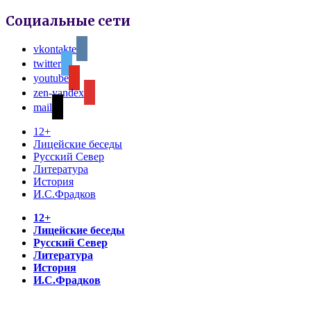
Социальные сети
vkontakte
twitter
youtube
zen-yandex
mail
12+
Лицейские беседы
Русский Север
Литература
История
И.С.Фрадков
12+
Лицейские беседы
Русский Север
Литература
История
И.С.Фрадков