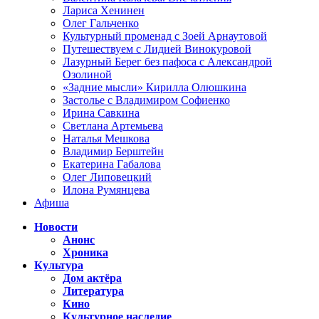
Лариса Хенинен
Олег Гальченко
Культурный променад с Зоей Арнаутовой
Путешествуем с Лидией Винокуровой
Лазурный Берег без пафоса с Александрой
Озолиной
«Задние мысли» Кирилла Олюшкина
Застолье с Владимиром Софиенко
Ирина Савкина
Светлана Артемьева
Наталья Мешкова
Владимир Берштейн
Екатерина Габалова
Олег Липовецкий
Илона Румянцева
Афиша
Новости
Анонс
Хроника
Культура
Дом актёра
Литература
Кино
Культурное наследие