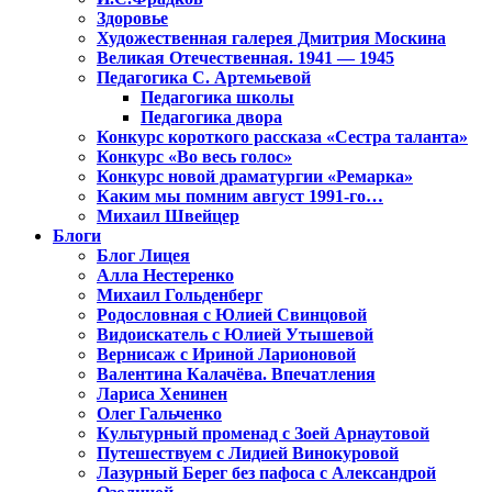
Здоровье
Художественная галерея Дмитрия Москина
Великая Отечественная. 1941 — 1945
Педагогика С. Артемьевой
Педагогика школы
Педагогика двора
Конкурс короткого рассказа «Сестра таланта»
Конкурс «Во весь голос»
Конкурс новой драматургии «Ремарка»
Каким мы помним август 1991-го…
Михаил Швейцер
Блоги
Блог Лицея
Алла Нестеренко
Михаил Гольденберг
Родословная с Юлией Свинцовой
Видоискатель с Юлией Утышевой
Вернисаж с Ириной Ларионовой
Валентина Калачёва. Впечатления
Лариса Хенинен
Олег Гальченко
Культурный променад с Зоей Арнаутовой
Путешествуем с Лидией Винокуровой
Лазурный Берег без пафоса с Александрой