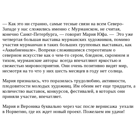
— Как это ни странно, самые тесные связи на всем Северо-
Западе у нас сложились именно с Мурманском, не считая,
конечно Санкт-Петербурга, — говорит Мария Юфа. — Это уже
четвертая большая выставка мурманских художников, помимо
участия мурманчан в таких больших групповых выставках, как
«Аквабиеннале». Вопреки сложившимся стереотипам о
северном искусстве как о чем-то сером, бледном, скромном и
тихом, мурманские авторы всегда впечатляют яркостью и
свежестью мировосприятия. Они очень позитивно видят мир,
несмотря на то что у них шесть месяцев в году нет солнца.
Мария призналась, что поразилась трудолюбию, активности,
плодовитости молодых художниц. Им обеим нет еще тридцати, а
количество выставок, конкурсов, фестивалей, в которых они
приняли участие, впечатляет.
Мария и Вероника буквально через час после вернисажа уехали
в Норвегию, где их ждет новый проект. Пожелаем им удачи!