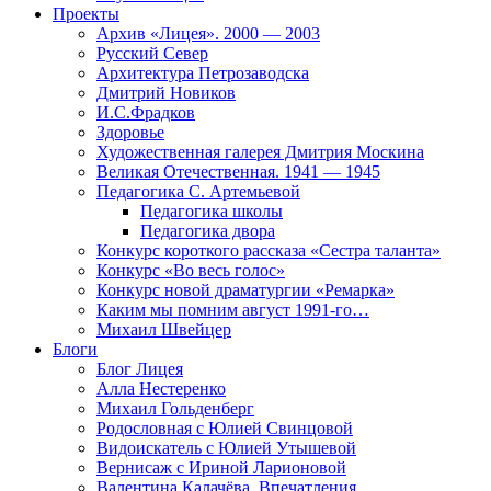
Проекты
Архив «Лицея». 2000 — 2003
Русский Север
Архитектура Петрозаводска
Дмитрий Новиков
И.С.Фрадков
Здоровье
Художественная галерея Дмитрия Москина
Великая Отечественная. 1941 — 1945
Педагогика С. Артемьевой
Педагогика школы
Педагогика двора
Конкурс короткого рассказа «Сестра таланта»
Конкурс «Во весь голос»
Конкурс новой драматургии «Ремарка»
Каким мы помним август 1991-го…
Михаил Швейцер
Блоги
Блог Лицея
Алла Нестеренко
Михаил Гольденберг
Родословная с Юлией Свинцовой
Видоискатель с Юлией Утышевой
Вернисаж с Ириной Ларионовой
Валентина Калачёва. Впечатления