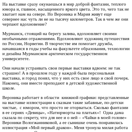
На выставке сразу окунаешься в мир доброй фантазии, теплого
юмора и, главное, насыщенного яркого цвета. Это то, чего так не
хватает нам на севере. Но Вероника и Мария живут еще
севернее нас чуть ли не на тысячу километров. Так в чем же они
черпают вдохновение?
Мурманск, стоящий на берегу залива, вдохновляет своими
необычными отражениями. Вдохновляют художниц путешествия
по России, Норвегии. В творчестве им помогает дружба,
начавшаяся в годы учебы на факультете образования, технологии
и дизайна Мурманском арктическом государственном
университете.
Они начали устраивать свои первые выставки вдвоем: не так
страшно! А в прошлом году у каждой была персональная
выставка, и город понял, что у них есть свое лицо и свой почерк.
Наконец, они вместе преподают в детской художественной
школе.
Вероника работает в области книжной графики: представленные
на выставке иллюстрации к сказкам такие забавные, по-детски
чистые, с юмором, что просто не оторваться. Сколько фантазии
в ее сериях «Девицы», «Натюрморты на платьях»! Одна дама
сказала по секрету, что для нее и о ней – «Чайки в моей голове»
Вероники Вологжанниковой, а ее сынишке очень понравилась
иллюстрация «Мой первый дракон». Меня тронула милая работа