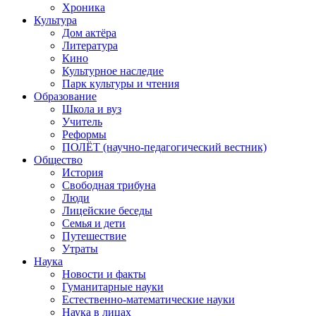
Хроника
Культура
Дом актёра
Литература
Кино
Культурное наследие
Парк культуры и чтения
Образование
Школа и вуз
Учитель
Реформы
ПОЛЁТ (научно-педагогический вестник)
Общество
История
Свободная трибуна
Люди
Лицейские беседы
Семья и дети
Путешествие
Утраты
Наука
Новости и факты
Гуманитарные науки
Естественно-математические науки
Наука в лицах