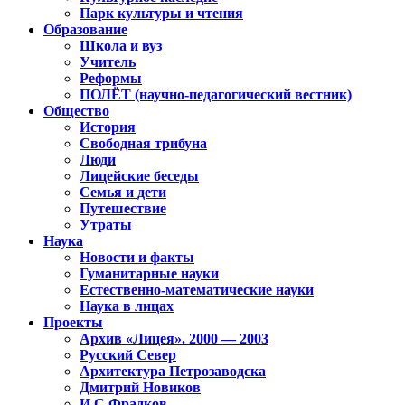
Парк культуры и чтения
Образование
Школа и вуз
Учитель
Реформы
ПОЛЁТ (научно-педагогический вестник)
Общество
История
Свободная трибуна
Люди
Лицейские беседы
Семья и дети
Путешествие
Утраты
Наука
Новости и факты
Гуманитарные науки
Естественно-математические науки
Наука в лицах
Проекты
Архив «Лицея». 2000 — 2003
Русский Север
Архитектура Петрозаводска
Дмитрий Новиков
И.С.Фрадков