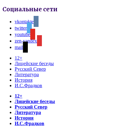
Социальные сети
vkontakte
twitter
youtube
zen-yandex
mail
12+
Лицейские беседы
Русский Север
Литература
История
И.С.Фрадков
12+
Лицейские беседы
Русский Север
Литература
История
И.С.Фрадков