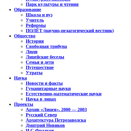
Парк культуры и чтения
Образование
Школа и вуз
Учитель
Реформы
ПОЛЁТ (научно-педагогический вестник)
Общество
История
Свободная трибуна
Люди
Лицейские беседы
Семья и дети
Путешествие
Утраты
Наука
Новости и факты
Гуманитарные науки
Естественно-математические науки
Наука в лицах
Проекты
Архив «Лицея». 2000 — 2003
Русский Север
Архитектура Петрозаводска
Дмитрий Новиков
И.С.Фрадков