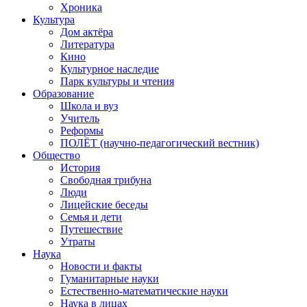
Хроника
Культура
Дом актёра
Литература
Кино
Культурное наследие
Парк культуры и чтения
Образование
Школа и вуз
Учитель
Реформы
ПОЛЁТ (научно-педагогический вестник)
Общество
История
Свободная трибуна
Люди
Лицейские беседы
Семья и дети
Путешествие
Утраты
Наука
Новости и факты
Гуманитарные науки
Естественно-математические науки
Наука в лицах