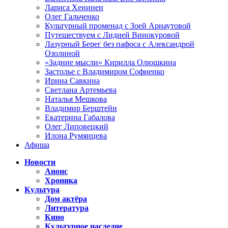
Лариса Хенинен
Олег Гальченко
Культурный променад с Зоей Арнаутовой
Путешествуем с Лидией Винокуровой
Лазурный Берег без пафоса с Александрой
Озолиной
«Задние мысли» Кирилла Олюшкина
Застолье с Владимиром Софиенко
Ирина Савкина
Светлана Артемьева
Наталья Мешкова
Владимир Берштейн
Екатерина Габалова
Олег Липовецкий
Илона Румянцева
Афиша
Новости
Анонс
Хроника
Культура
Дом актёра
Литература
Кино
Культурное наследие