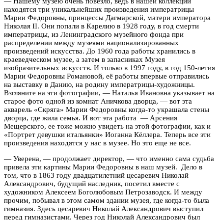
— Нашему музею очень повезло, ведь в нашей коллекции
находятся три уникальнейших произведения императрицы
Марии Федоровны, принцессы Дагмарской, матери императора
Николая II.
Они попали в Карелию в 1928 году, в год смерти
императрицы, из Ленинградского музейного фонда при
распределении между музеями национализированных
произведений искусства. До 1960 года работы хранились в
краеведческом музее, а затем в запасниках Музея
изобразительных искусств. И только в 1997 году, в год 150-летия
Марии Федоровны Романовой, её работы впервые отправились
на выставку в Данию, на родину императрицы-художницы.
Взгляните на эти фотографии, — Наталья Ивановна указывает на
старое фото одной из комнат Аничкова дворца, — вот эта
акварель «Скряга» Марии Федоровны когда-то украшала стены
дворца, где жила семья. И вот эта работа — Арсения
Мещерского, ее тоже можно увидеть на этой фотографии, как и
«Портрет девушки итальянки» Иоганна Кёллера. Теперь все эти
произведения находятся у нас в музее. Но это еще не все.
— Уверена, — продолжает директор, — что именно сама судьба
привела эти картины Марии Федоровны в наш музей. Дело в
том, что в 1863 году двадцатилетний цесаревич Николай
Александрович, будущий наследник, посетил вместе с
художником Алексеем Боголюбовым Петрозаводск. И между
прочим, побывал в этом самом здании музея, где когда-то была
гимназия. Здесь цесаревич Николай Александрович выступил
перед гимназистами. Через год Николай Александрович был