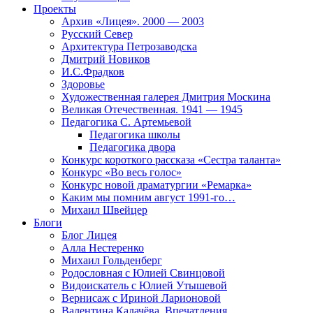
Проекты
Архив «Лицея». 2000 — 2003
Русский Север
Архитектура Петрозаводска
Дмитрий Новиков
И.С.Фрадков
Здоровье
Художественная галерея Дмитрия Москина
Великая Отечественная. 1941 — 1945
Педагогика С. Артемьевой
Педагогика школы
Педагогика двора
Конкурс короткого рассказа «Сестра таланта»
Конкурс «Во весь голос»
Конкурс новой драматургии «Ремарка»
Каким мы помним август 1991-го…
Михаил Швейцер
Блоги
Блог Лицея
Алла Нестеренко
Михаил Гольденберг
Родословная с Юлией Свинцовой
Видоискатель с Юлией Утышевой
Вернисаж с Ириной Ларионовой
Валентина Калачёва. Впечатления