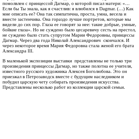
помолвлен с принцессой Дагмар, о которой писал матери:
«…
Если бы Ты знала, как я счастлив: я влюбился в Dagmar. (…) Как
мне описать ее? Она так симпатична, проста, умна, весела и
вместе застенчива. Она гораздо лучше портретов, которые мы
видели до сих пор. Глаза ее говорят за нее: такие добрые, умные,
бойкие глаза». Но не суждено было цесаревичу сесть на престол,
не суждено было стать супругом Марии Федоровны, принцессы
Дагмар. Через два года Николай Александрович скончался. И
через некоторое время Мария Федоровна стала женой его брата
Александра III.
В маленькой экспозиции выставки представлены не только три
произведения принцессы Дагмар, но также полотна ее учителя,
известного русского художника Алексея Боголюбова. Это он
приезжал в Петрозаводск вместе с будущим наследником и
побудил царскую чету собирать произведения искусства.
Представлены несколько работ из коллекции царской семьи.