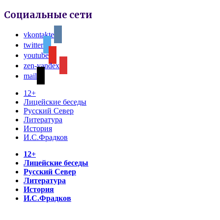
Социальные сети
vkontakte
twitter
youtube
zen-yandex
mail
12+
Лицейские беседы
Русский Север
Литература
История
И.С.Фрадков
12+
Лицейские беседы
Русский Север
Литература
История
И.С.Фрадков