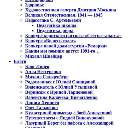
Здоровье
Художественная галерея Дмитрия Москина
Великая Отечественная. 1941 — 1945
Педагогика С. Артемьевой
Педагогика школы
Педагогика двора
Конкурс короткого рассказа «Сестра таланта»
Конкурс «Во весь голос»
Конкурс новой драматургии «Ремарка»
Каким мы помним август 1991-го…
Михаил Швейцер
Блоги
Блог Лицея
Алла Нестеренко
Михаил Гольденберг
Родословная с Юлией Свинцовой
Видоискатель с Юлией Утышевой
Вернисаж с Ириной Ларионовой
Валентина Калачёва. Впечатления
Лариса Хенинен
Олег Гальченко
Культурный променад с Зоей Арнаутовой
Путешествуем с Лидией Винокуровой
Лазурный Берег без пафоса с Александрой