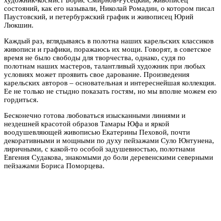
состояний, как его называли, Николай Ромадин, о котором писал
Паустовский, и петербуржский график и живописец Юрий
Люкшин.
Каждый раз, вглядываясь в полотна наших карельских классиков
живописи и графики, поражаюсь их мощи. Говорят, в советское
время не было свободы для творчества, однако, судя по
полотнам наших мастеров, талантливый художник при любых
условиях может проявить свое дарование. Произведения
карельских авторов – основательная и интереснейшая коллекция.
Ее не только не стыдно показать гостям, но мы вполне можем ею
гордиться.
Бесконечно готова любоваться изысканными линиями и
нездешней красотой образов Тамары Юфа и яркой
воодушевляющей живописью Екатерины Пеховой, почти
декоративными и мощными по духу пейзажами Суло Юнтунена,
лиричными, с какой-то особой задушевностью, полотнами
Евгения Судакова, знакомыми до боли деревенскими северными
пейзажами Бориса Поморцева.