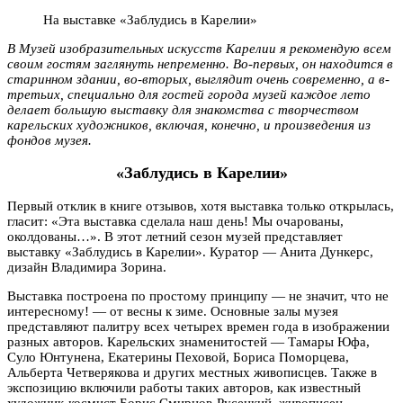
На выставке «Заблудись в Карелии»
В Музей изобразительных искусств Карелии я рекомендую всем
своим гостям заглянуть непременно. Во-первых, он находится в
старинном здании, во-вторых, выглядит очень современно, а в-
третьих, специально для гостей города музей каждое лето
делает большую выставку для знакомства с творчеством
карельских художников, включая, конечно, и произведения из
фондов музея.
«Заблудись в Карелии»
Первый отклик в книге отзывов, хотя выставка только открылась,
гласит: «Эта выставка сделала наш день! Мы очарованы,
околдованы…». В этот летний сезон музей представляет
выставку «Заблудись в Карелии». Куратор — Анита Дункерс,
дизайн Владимира Зорина.
Выставка построена по простому принципу — не значит, что не
интересному! — от весны к зиме. Основные залы музея
представляют палитру всех четырех времен года в изображении
разных авторов. Карельских знаменитостей — Тамары Юфа,
Суло Юнтунена, Екатерины Пеховой, Бориса Поморцева,
Альберта Четверякова и других местных живописцев. Также в
экспозицию включили работы таких авторов, как известный
художник-космист Борис Смирнов-Русецкий, живописец