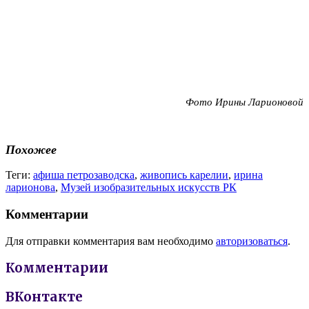
Фото Ирины Ларионовой
Похожее
Теги:
афиша петрозаводска
,
живопись карелии
,
ирина
ларионова
,
Музей изобразительных искусств РК
Комментарии
Для отправки комментария вам необходимо
авторизоваться
.
Комментарии
ВКонтакте