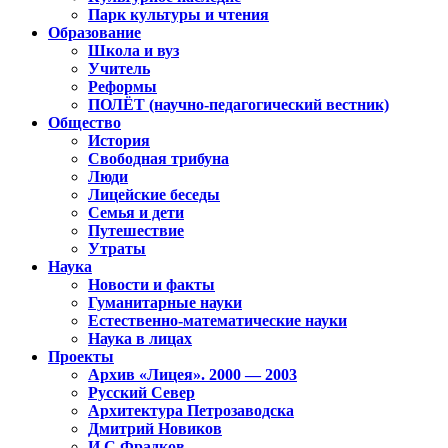
Парк культуры и чтения
Образование
Школа и вуз
Учитель
Реформы
ПОЛЁТ (научно-педагогический вестник)
Общество
История
Свободная трибуна
Люди
Лицейские беседы
Семья и дети
Путешествие
Утраты
Наука
Новости и факты
Гуманитарные науки
Естественно-математические науки
Наука в лицах
Проекты
Архив «Лицея». 2000 — 2003
Русский Север
Архитектура Петрозаводска
Дмитрий Новиков
И.С.Фрадков