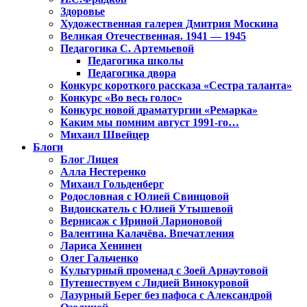
Здоровье
Художественная галерея Дмитрия Москина
Великая Отечественная. 1941 — 1945
Педагогика С. Артемьевой
Педагогика школы
Педагогика двора
Конкурс короткого рассказа «Сестра таланта»
Конкурс «Во весь голос»
Конкурс новой драматургии «Ремарка»
Каким мы помним август 1991-го…
Михаил Швейцер
Блоги
Блог Лицея
Алла Нестеренко
Михаил Гольденберг
Родословная с Юлией Свинцовой
Видоискатель с Юлией Утышевой
Вернисаж с Ириной Ларионовой
Валентина Калачёва. Впечатления
Лариса Хенинен
Олег Гальченко
Культурный променад с Зоей Арнаутовой
Путешествуем с Лидией Винокуровой
Лазурный Берег без пафоса с Александрой