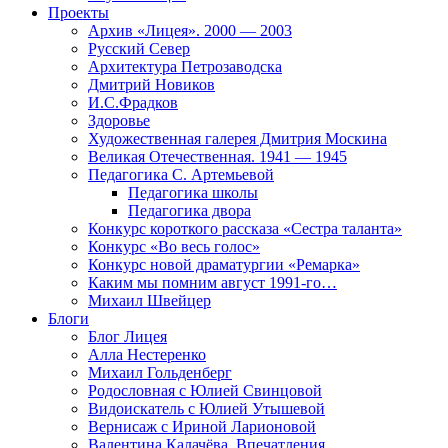
Проекты
Архив «Лицея». 2000 — 2003
Русский Север
Архитектура Петрозаводска
Дмитрий Новиков
И.С.Фрадков
Здоровье
Художественная галерея Дмитрия Москина
Великая Отечественная. 1941 — 1945
Педагогика С. Артемьевой
Педагогика школы
Педагогика двора
Конкурс короткого рассказа «Сестра таланта»
Конкурс «Во весь голос»
Конкурс новой драматургии «Ремарка»
Каким мы помним август 1991-го…
Михаил Швейцер
Блоги
Блог Лицея
Алла Нестеренко
Михаил Гольденберг
Родословная с Юлией Свинцовой
Видоискатель с Юлией Утышевой
Вернисаж с Ириной Ларионовой
Валентина Калачёва. Впечатления