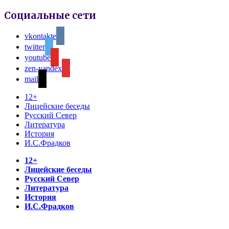
Социальные сети
vkontakte
twitter
youtube
zen-yandex
mail
12+
Лицейские беседы
Русский Север
Литература
История
И.С.Фрадков
12+
Лицейские беседы
Русский Север
Литература
История
И.С.Фрадков