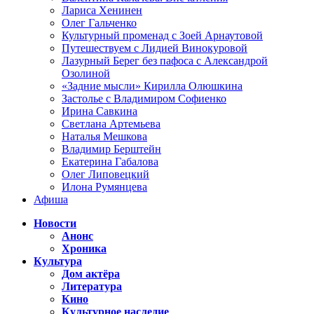
Лариса Хенинен
Олег Гальченко
Культурный променад с Зоей Арнаутовой
Путешествуем с Лидией Винокуровой
Лазурный Берег без пафоса с Александрой
Озолиной
«Задние мысли» Кирилла Олюшкина
Застолье с Владимиром Софиенко
Ирина Савкина
Светлана Артемьева
Наталья Мешкова
Владимир Берштейн
Екатерина Габалова
Олег Липовецкий
Илона Румянцева
Афиша
Новости
Анонс
Хроника
Культура
Дом актёра
Литература
Кино
Культурное наследие