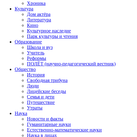
Хроника
Культура
Дом актёра
Литература
Кино
Культурное наследие
Парк культуры и чтения
Образование
Школа и вуз
Учитель
Реформы
ПОЛЁТ (научно-педагогический вестник)
Общество
История
Свободная трибуна
Люди
Лицейские беседы
Семья и дети
Путешествие
Утраты
Наука
Новости и факты
Гуманитарные науки
Естественно-математические науки
Наука в лицах