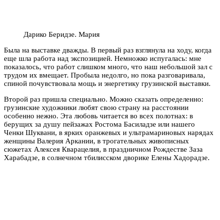
Дарико Беридзе. Мария
Была на выставке дважды. В первый раз взглянула на ходу, когда
еще шла работа над экспозицией. Немножко испугалась: мне
показалось, что работ слишком много, что наш небольшой зал с
трудом их вмещает. Пробыла недолго, но пока разговаривала,
спиной почувствовала мощь и энергетику грузинской выставки.
Второй раз пришла специально. Можно сказать определенно:
грузинские художники любят свою страну на расстоянии
особенно нежно. Эта любовь читается во всех полотнах: в
берущих за душу пейзажах Ростома Басиладзе или нашего
Ченки Шуквани, в ярких оранжевых и ультрамариновых нарядах
женщины Валерия Аркании, в трогательных живописных
сюжетах Алексея Кварацелия, в праздничном Рождестве Заза
Харабадзе, в солнечном тбилисском дворике Елены Хадорадзе.