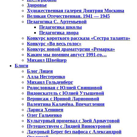
Здоровье
Художественная галерея Дмитрия Москина
Великая Отечественная. 1941 — 1945
Педагогика С. Артемьевой
Педагогика школы
Педагогика двора
Конкурс короткого рассказа «Сестра таланта»
Конкурс «Во весь голос»
Конкурс новой драматургии «Ремарка»
Каким мы помним август 1991-го…
Михаил Швейцер
Блоги
Блог Лицея
Алла Нестеренко
Михаил Гольденберг
Родословная с Юлией Свинцовой
Видоискатель с Юлией Утышевой
Вернисаж с Ириной Ларионовой
Валентина Калачёва. Впечатления
Лариса Хенинен
Олег Гальченко
Культурный променад с Зоей Арнаутовой
Путешествуем с Лидией Винокуровой
Лазурный Берег без пафоса с Александрой