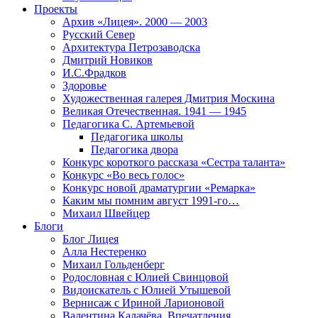
Проекты
Архив «Лицея». 2000 — 2003
Русский Север
Архитектура Петрозаводска
Дмитрий Новиков
И.С.Фрадков
Здоровье
Художественная галерея Дмитрия Москина
Великая Отечественная. 1941 — 1945
Педагогика С. Артемьевой
Педагогика школы
Педагогика двора
Конкурс короткого рассказа «Сестра таланта»
Конкурс «Во весь голос»
Конкурс новой драматургии «Ремарка»
Каким мы помним август 1991-го…
Михаил Швейцер
Блоги
Блог Лицея
Алла Нестеренко
Михаил Гольденберг
Родословная с Юлией Свинцовой
Видоискатель с Юлией Утышевой
Вернисаж с Ириной Ларионовой
Валентина Калачёва. Впечатления