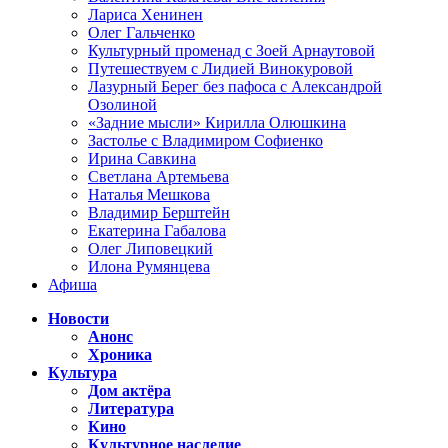
Лариса Хенинен
Олег Гальченко
Культурный променад с Зоей Арнаутовой
Путешествуем с Лидией Винокуровой
Лазурный Берег без пафоса с Александрой
Озолиной
«Задние мысли» Кирилла Олюшкина
Застолье с Владимиром Софиенко
Ирина Савкина
Светлана Артемьева
Наталья Мешкова
Владимир Берштейн
Екатерина Габалова
Олег Липовецкий
Илона Румянцева
Афиша
Новости
Анонс
Хроника
Культура
Дом актёра
Литература
Кино
Культурное наследие