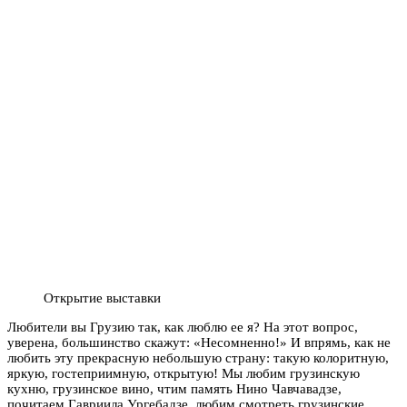
Открытие выставки
Любители вы Грузию так, как люблю ее я? На этот вопрос,
уверена, большинство скажут: «Несомненно!» И впрямь, как не
любить эту прекрасную небольшую страну: такую колоритную,
яркую, гостеприимную, открытую! Мы любим грузинскую
кухню, грузинское вино, чтим память Нино Чавчавадзе,
почитаем Гавриила Ургебадзе, любим смотреть грузинские