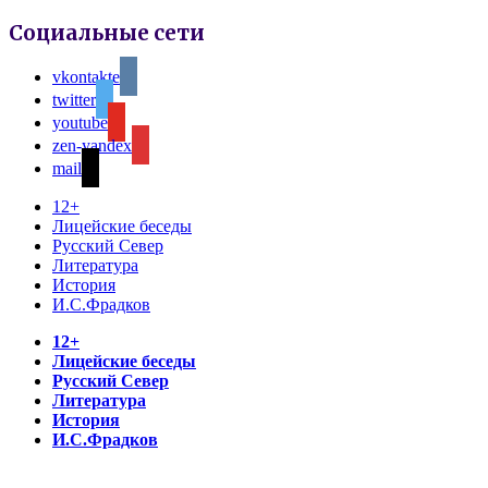
Социальные сети
vkontakte
twitter
youtube
zen-yandex
mail
12+
Лицейские беседы
Русский Север
Литература
История
И.С.Фрадков
12+
Лицейские беседы
Русский Север
Литература
История
И.С.Фрадков