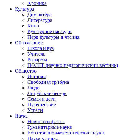
Хроника
Культура
Дом актёра
Литература
Кино
Культурное наследие
Парк культуры и чтения
Образование
Школа и вуз
Учитель
Реформы
ПОЛЁТ (научно-педагогический вестник)
Общество
История
Свободная трибуна
Люди
Лицейские беседы
Семья и дети
Путешествие
Утраты
Наука
Новости и факты
Гуманитарные науки
Естественно-математические науки
Наука в лицах