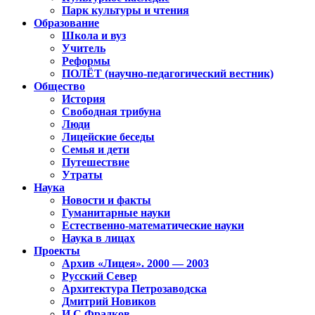
Парк культуры и чтения
Образование
Школа и вуз
Учитель
Реформы
ПОЛЁТ (научно-педагогический вестник)
Общество
История
Свободная трибуна
Люди
Лицейские беседы
Семья и дети
Путешествие
Утраты
Наука
Новости и факты
Гуманитарные науки
Естественно-математические науки
Наука в лицах
Проекты
Архив «Лицея». 2000 — 2003
Русский Север
Архитектура Петрозаводска
Дмитрий Новиков
И.С.Фрадков