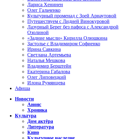
Лариса Хенинен
Олег Гальченко
Культурный променад с Зоей Арнаутовой
Путешествуем с Лидией Винокуровой
Лазурный Берег без пафоса с Александрой
Озолиной
«Задние мысли» Кирилла Олюшкина
Застолье с Владимиром Софиенко
Ирина Савкина
Светлана Артемьева
Наталья Мешкова
Владимир Берштейн
Екатерина Габалова
Олег Липовецкий
Илона Румянцева
Афиша
Новости
Анонс
Хроника
Культура
Дом актёра
Литература
Кино
Культурное наследие