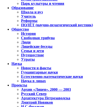
Парк культуры и чтения
Образование
Школа и вуз
Учитель
Реформы
ПОЛЁТ (научно-педагогический вестник)
Общество
История
Свободная трибуна
Люди
Лицейские беседы
Семья и дети
Путешествие
Утраты
Наука
Новости и факты
Гуманитарные науки
Естественно-математические науки
Наука в лицах
Проекты
Архив «Лицея». 2000 — 2003
Русский Север
Архитектура Петрозаводска
Дмитрий Новиков
И.С.Фрадков