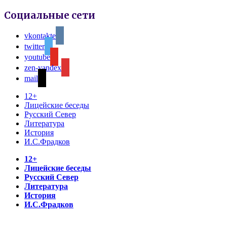
Социальные сети
vkontakte
twitter
youtube
zen-yandex
mail
12+
Лицейские беседы
Русский Север
Литература
История
И.С.Фрадков
12+
Лицейские беседы
Русский Север
Литература
История
И.С.Фрадков