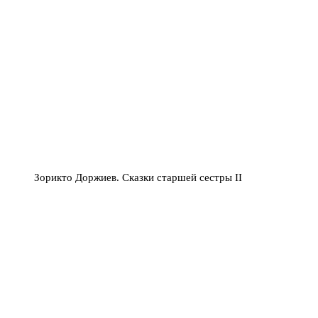
Зорикто Доржиев. Сказки старшей сестры II