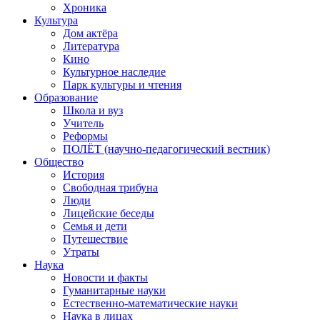
Хроника
Культура
Дом актёра
Литература
Кино
Культурное наследие
Парк культуры и чтения
Образование
Школа и вуз
Учитель
Реформы
ПОЛЁТ (научно-педагогический вестник)
Общество
История
Свободная трибуна
Люди
Лицейские беседы
Семья и дети
Путешествие
Утраты
Наука
Новости и факты
Гуманитарные науки
Естественно-математические науки
Наука в лицах