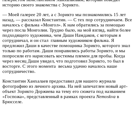
историю своего знакомства с Зорикто.
— Моей галерее 20 лет, а с Зорикто мы познакомились 15 лет
назад, — рассказал Константин. — С тех пор сотрудничаем. Все
началось с фильма «Монгол». К нам обратились за помощью
через посла Монголии. Трудно было, на мой взгляд, найти более
подходящего художника, чем Даши Намдаков, с которым я
сотрудничал, и он стал главным художником фильма. Я
предложил Даши в качестве помощника Зорикто, которого знал
только по работам. Даши понравились работы Зорикто, и мы
попросили его нарисовать костюмы племен для пробы. Когда
через месяц Даши увидел, что подготовил Зорикто, то был в
восторге. С этого момента весьма удачно началось наше
сотрудничество.
Константин Ханхалаев предоставил для нашего журнала
фотографию из личного архива. На ней запечатлен новый арт-
объект Зорикто Доржиева на тему его сюжета под названием
«Госпожа», представленный в рамках проекта
Nemoskva
в
Брюсселе.