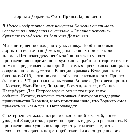
Зорикто Доржиев. Фото Ирины Ларионовой
В Музее изобразительных искусств Карелии открылась
невероятно интересная выставка «Степная история»
бурятского художника Зорикто Доржиева.
Мы в нетерпении ожидали эту выставку. Необычное имя
Зорикто и восточная Джоконда на афишах притягивали и
манили. Петрозаводску необычайно повезло: увидеть
произведения современного художника, работы которого в этот
момент представлены на одной из самых престижных площадок
современного искусства в Венеции в рамках Венецианского
биеннале-2019, – это почти из области невозможного. Просто
фантастика! Персональные выставки Зорикто Доржиева прошли
в Москве, Нью-Йорке, Лондоне, Лос-Анджелесе, в Санкт-
Петербурге. Для Петрозаводска это настоящее яркое
событие. Кстати, выставка состоялась благодаря поддержке
правительства Карелии, и это поистине чудо, что Зорикто смог
приехать из Улан-Удэ в Петрозаводск.
С нетерпением ждала встречи с восточной сказкой, и я ее
увидела! Заходя в зал, сразу попадаешь в другую реальность. В
произведениях художника присутствует магнетизм, и ты
невольно попадаешь под его действие. Такое ощущение, что