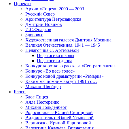
Проекты
Архив «Лицея». 2000 — 2003
Русский Север
Архитектура Петрозаводска
Дмитрий Новиков
И.С.Фрадков
Здоровье
Художественная галерея Дмитрия Москина
Великая Отечественная. 1941 — 1945
Педагогика С. Артемьевой
Педагогика школы
Педагогика двора
Конкурс короткого рассказа «Сестра таланта»
Конкурс «Во весь голос»
Конкурс новой драматургии «Ремарка»
Каким мы помним август 1991-го…
Михаил Швейцер
Блоги
Блог Лицея
Алла Нестеренко
Михаил Гольденберг
Родословная с Юлией Свинцовой
Видоискатель с Юлией Утышевой
Вернисаж с Ириной Ларионовой
Валентина Калачёва. Впечатления