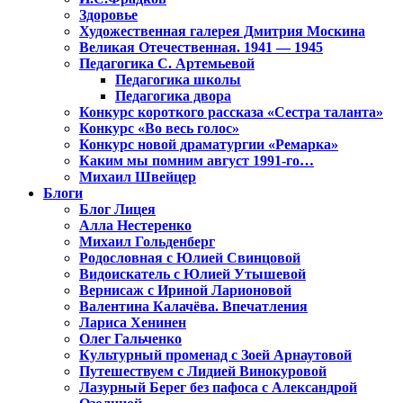
Здоровье
Художественная галерея Дмитрия Москина
Великая Отечественная. 1941 — 1945
Педагогика С. Артемьевой
Педагогика школы
Педагогика двора
Конкурс короткого рассказа «Сестра таланта»
Конкурс «Во весь голос»
Конкурс новой драматургии «Ремарка»
Каким мы помним август 1991-го…
Михаил Швейцер
Блоги
Блог Лицея
Алла Нестеренко
Михаил Гольденберг
Родословная с Юлией Свинцовой
Видоискатель с Юлией Утышевой
Вернисаж с Ириной Ларионовой
Валентина Калачёва. Впечатления
Лариса Хенинен
Олег Гальченко
Культурный променад с Зоей Арнаутовой
Путешествуем с Лидией Винокуровой
Лазурный Берег без пафоса с Александрой