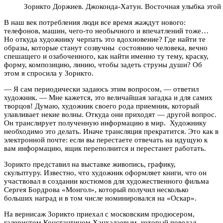
Зорикто Доржиев. Джоконда-Хатун. Восточная улыбка этой 
В наш век потребления люди все время жаждут нового:
телефонов, машин, чего-то необычного и впечатлений тоже…
Но откуда художнику черпать это вдохновение? Где найти те
образы, которые станут созвучны состоянию человека, вечно
спешащего и озабоченного, как найти именно ту тему, краску,
форму, композицию, линию, чтобы задеть струны души? Об
этом я спросила у Зорикто.
— Я сам периодически задаюсь этим вопросом, — ответил
художник. — Мне кажется, это величайшая загадка и для самих
творцов! Думаю, художник своего рода приемник, который
улавливает некие волны. Откуда они приходят — другой вопрос.
Он транслирует полученную информацию в мир. Художнику
необходимо это делать. Иначе трансляция прекратится. Это как в
электронной почте: если вы перестаете отвечать на идущую к
вам информацию, ящик переполнится и перестанет работать.
Зорикто представил на выставке живопись, графику,
скульптуру.
Известно, что художник оформляет книги, что он
участвовал в создании костюмов для художественного фильма
Сергея Бордрова «Монгол», который получил несколько
больших наград и в том числе номинировался на «Оскар».
На вернисаж Зорикто приехал с московским продюсером,
галеристом Константином Ханхалаевым, который поведал