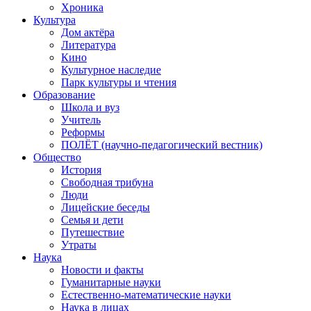
Хроника
Культура
Дом актёра
Литература
Кино
Культурное наследие
Парк культуры и чтения
Образование
Школа и вуз
Учитель
Реформы
ПОЛЁТ (научно-педагогический вестник)
Общество
История
Свободная трибуна
Люди
Лицейские беседы
Семья и дети
Путешествие
Утраты
Наука
Новости и факты
Гуманитарные науки
Естественно-математические науки
Наука в лицах