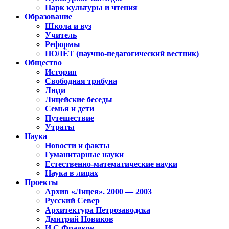
Парк культуры и чтения
Образование
Школа и вуз
Учитель
Реформы
ПОЛЁТ (научно-педагогический вестник)
Общество
История
Свободная трибуна
Люди
Лицейские беседы
Семья и дети
Путешествие
Утраты
Наука
Новости и факты
Гуманитарные науки
Естественно-математические науки
Наука в лицах
Проекты
Архив «Лицея». 2000 — 2003
Русский Север
Архитектура Петрозаводска
Дмитрий Новиков
И.С.Фрадков