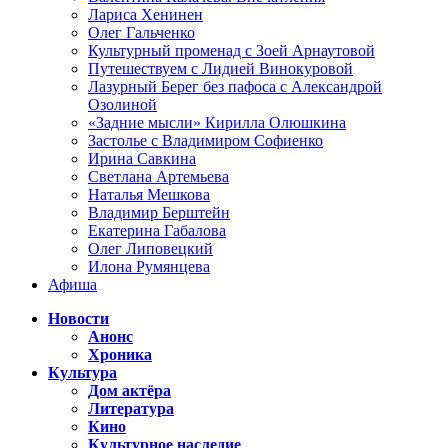
Лариса Хенинен
Олег Гальченко
Культурный променад с Зоей Арнаутовой
Путешествуем с Лидией Винокуровой
Лазурный Берег без пафоса с Александрой
Озолиной
«Задние мысли» Кирилла Олюшкина
Застолье с Владимиром Софиенко
Ирина Савкина
Светлана Артемьева
Наталья Мешкова
Владимир Берштейн
Екатерина Габалова
Олег Липовецкий
Илона Румянцева
Афиша
Новости
Анонс
Хроника
Культура
Дом актёра
Литература
Кино
Культурное наследие