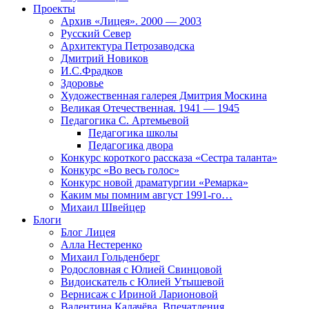
Проекты
Архив «Лицея». 2000 — 2003
Русский Север
Архитектура Петрозаводска
Дмитрий Новиков
И.С.Фрадков
Здоровье
Художественная галерея Дмитрия Москина
Великая Отечественная. 1941 — 1945
Педагогика С. Артемьевой
Педагогика школы
Педагогика двора
Конкурс короткого рассказа «Сестра таланта»
Конкурс «Во весь голос»
Конкурс новой драматургии «Ремарка»
Каким мы помним август 1991-го…
Михаил Швейцер
Блоги
Блог Лицея
Алла Нестеренко
Михаил Гольденберг
Родословная с Юлией Свинцовой
Видоискатель с Юлией Утышевой
Вернисаж с Ириной Ларионовой
Валентина Калачёва. Впечатления