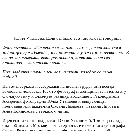
Юлия Утышева. Если бы было всё так, как ты говоришь
Фотовыставка «Отпечатки на амальгаме», открывшаяся в
медиа-центре «Vыход», завораживает уже самим названием. В
слове «амальгама» есть романтика, хотя значение его
прозаично — химические сплавы.
Произведения получились магическими, каждое со своей
тайной.
На темы зеркала и зазеркалья написаны труды, они всегда
волновала человека. То, что фотографы-женщины взялись за эту
сложную тему и сложную технику, восхищает. Руководитель
Академии фотографии Юлия Утышева и выпускницы,
преподаватели академии Оксана Лазарева, Татьяна Литова и
Анна Кондюкова с зеркалом на ты.
Идея выставки принадлежит Юлии Утышевой. Три года назад
она побывала в Москве на мастер-классе известного фотографа
Сергея Романова, где училась оформлению фотографий в