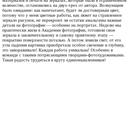
материалов и печати на зеркалах, которые были в ограниченном
количестве, остановились на двух-трех от автора. Волнующим
было ожидание: как напечатают, будет ли достоверным цвет,
потому что у меня цветные работы, как ляжет на стравленное
зеркало рисунок, не перекроют ли остатки амальгамы важные
детали на фотографии — особенно на портретах. Неделю мы
практически жили в Академии фотографии, готовили свои
зеркала к заключительному и самому приятному этапу —
покрытию поверхности поталью. А потом ловили свет, от его
угла падения картинка приобретала особое свечение и глубину,
это завораживало! Каждая работа уникальна! Особенно в
команде с такими потрясающими творцами-фотохудожниками.
Такая радость трудиться в кругу единомышленников!