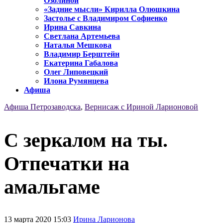
Озолиной
«Задние мысли» Кирилла Олюшкина
Застолье с Владимиром Софиенко
Ирина Савкина
Светлана Артемьева
Наталья Мешкова
Владимир Берштейн
Екатерина Габалова
Олег Липовецкий
Илона Румянцева
Афиша
Афиша Петрозаводска
,
Вернисаж с Ириной Ларионовой
С зеркалом на ты.
Отпечатки на
амальгаме
13 марта 2020 15:03
Ирина Ларионова