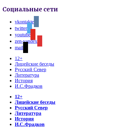
Социальные сети
vkontakte
twitter
youtube
zen-yandex
mail
12+
Лицейские беседы
Русский Север
Литература
История
И.С.Фрадков
12+
Лицейские беседы
Русский Север
Литература
История
И.С.Фрадков