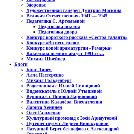
Здоровье
Художественная галерея Дмитрия Москина
Великая Отечественная. 1941 — 1945
Педагогика С. Артемьевой
Педагогика школы
Педагогика двора
Конкурс короткого рассказа «Сестра таланта»
Конкурс «Во весь голос»
Конкурс новой драматургии «Ремарка»
Каким мы помним август 1991-го…
Михаил Швейцер
Блоги
Блог Лицея
Алла Нестеренко
Михаил Гольденберг
Родословная с Юлией Свинцовой
Видоискатель с Юлией Утышевой
Вернисаж с Ириной Ларионовой
Валентина Калачёва. Впечатления
Лариса Хенинен
Олег Гальченко
Культурный променад с Зоей Арнаутовой
Путешествуем с Лидией Винокуровой
Лазурный Берег без пафоса с Александрой