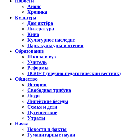
Новости
Анонс
Хроника
Культура
Дом актёра
Литература
Кино
Культурное наследие
Парк культуры и чтения
Образование
Школа и вуз
Учитель
Реформы
ПОЛЁТ (научно-педагогический вестник)
Общество
История
Свободная трибуна
Люди
Лицейские беседы
Семья и дети
Путешествие
Утраты
Наука
Новости и факты
Гуманитарные науки