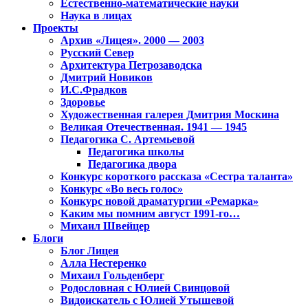
Естественно-математические науки
Наука в лицах
Проекты
Архив «Лицея». 2000 — 2003
Русский Север
Архитектура Петрозаводска
Дмитрий Новиков
И.С.Фрадков
Здоровье
Художественная галерея Дмитрия Москина
Великая Отечественная. 1941 — 1945
Педагогика С. Артемьевой
Педагогика школы
Педагогика двора
Конкурс короткого рассказа «Сестра таланта»
Конкурс «Во весь голос»
Конкурс новой драматургии «Ремарка»
Каким мы помним август 1991-го…
Михаил Швейцер
Блоги
Блог Лицея
Алла Нестеренко
Михаил Гольденберг
Родословная с Юлией Свинцовой
Видоискатель с Юлией Утышевой