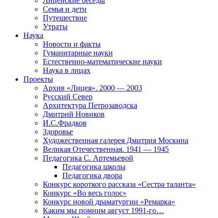
Лицейские беседы
Семья и дети
Путешествие
Утраты
Наука
Новости и факты
Гуманитарные науки
Естественно-математические науки
Наука в лицах
Проекты
Архив «Лицея». 2000 — 2003
Русский Север
Архитектура Петрозаводска
Дмитрий Новиков
И.С.Фрадков
Здоровье
Художественная галерея Дмитрия Москина
Великая Отечественная. 1941 — 1945
Педагогика С. Артемьевой
Педагогика школы
Педагогика двора
Конкурс короткого рассказа «Сестра таланта»
Конкурс «Во весь голос»
Конкурс новой драматургии «Ремарка»
Каким мы помним август 1991-го…