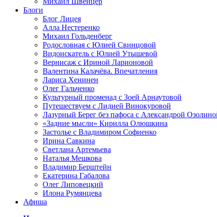
Михаил Швейцер
Блоги
Блог Лицея
Алла Нестеренко
Михаил Гольденберг
Родословная с Юлией Свинцовой
Видоискатель с Юлией Утышевой
Вернисаж с Ириной Ларионовой
Валентина Калачёва. Впечатления
Лариса Хенинен
Олег Гальченко
Культурный променад с Зоей Арнаутовой
Путешествуем с Лидией Винокуровой
Лазурный Берег без пафоса с Александрой Озолино
«Задние мысли» Кирилла Олюшкина
Застолье с Владимиром Софиенко
Ирина Савкина
Светлана Артемьева
Наталья Мешкова
Владимир Берштейн
Екатерина Габалова
Олег Липовецкий
Илона Румянцева
Афиша