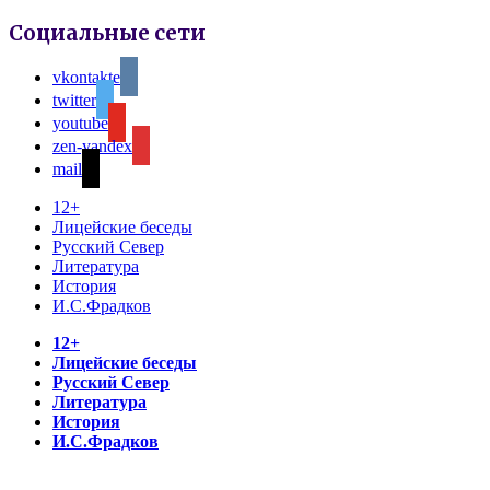
Социальные сети
vkontakte
twitter
youtube
zen-yandex
mail
12+
Лицейские беседы
Русский Север
Литература
История
И.С.Фрадков
12+
Лицейские беседы
Русский Север
Литература
История
И.С.Фрадков