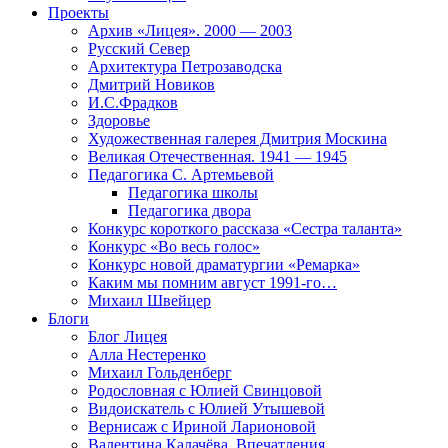
Проекты
Архив «Лицея». 2000 — 2003
Русский Север
Архитектура Петрозаводска
Дмитрий Новиков
И.С.Фрадков
Здоровье
Художественная галерея Дмитрия Москина
Великая Отечественная. 1941 — 1945
Педагогика С. Артемьевой
Педагогика школы
Педагогика двора
Конкурс короткого рассказа «Сестра таланта»
Конкурс «Во весь голос»
Конкурс новой драматургии «Ремарка»
Каким мы помним август 1991-го…
Михаил Швейцер
Блоги
Блог Лицея
Алла Нестеренко
Михаил Гольденберг
Родословная с Юлией Свинцовой
Видоискатель с Юлией Утышевой
Вернисаж с Ириной Ларионовой
Валентина Калачёва. Впечатления