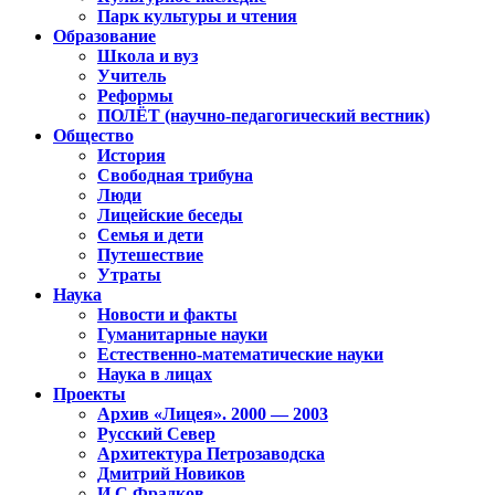
Парк культуры и чтения
Образование
Школа и вуз
Учитель
Реформы
ПОЛЁТ (научно-педагогический вестник)
Общество
История
Свободная трибуна
Люди
Лицейские беседы
Семья и дети
Путешествие
Утраты
Наука
Новости и факты
Гуманитарные науки
Естественно-математические науки
Наука в лицах
Проекты
Архив «Лицея». 2000 — 2003
Русский Север
Архитектура Петрозаводска
Дмитрий Новиков
И.С.Фрадков