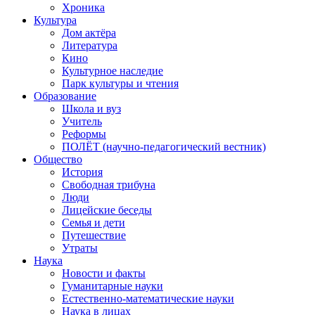
Хроника
Культура
Дом актёра
Литература
Кино
Культурное наследие
Парк культуры и чтения
Образование
Школа и вуз
Учитель
Реформы
ПОЛЁТ (научно-педагогический вестник)
Общество
История
Свободная трибуна
Люди
Лицейские беседы
Семья и дети
Путешествие
Утраты
Наука
Новости и факты
Гуманитарные науки
Естественно-математические науки
Наука в лицах