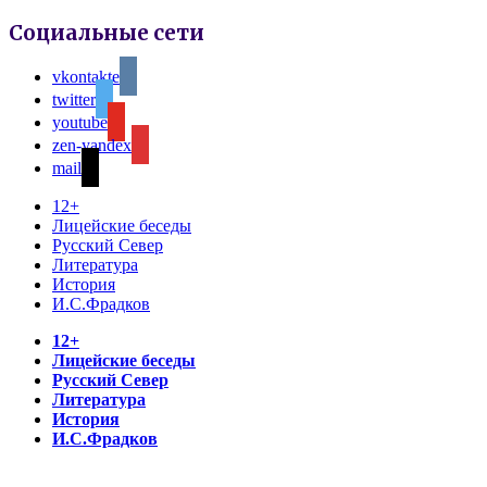
Социальные сети
vkontakte
twitter
youtube
zen-yandex
mail
12+
Лицейские беседы
Русский Север
Литература
История
И.С.Фрадков
12+
Лицейские беседы
Русский Север
Литература
История
И.С.Фрадков