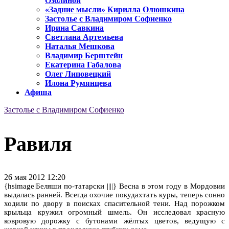
Озолиной
«Задние мысли» Кирилла Олюшкина
Застолье с Владимиром Софиенко
Ирина Савкина
Светлана Артемьева
Наталья Мешкова
Владимир Берштейн
Екатерина Габалова
Олег Липовецкий
Илона Румянцева
Афиша
Застолье с Владимиром Софиенко
Равиля
26 мая 2012 12:20
{hsimage|Беляши по-татарски ||||} Весна в этом году в Мордовии
выдалась ранней. Всегда охочие покудахтать куры, теперь сонно
ходили по двору в поисках спасительной тени. Над порожком
крыльца кружил огромный шмель. Он исследовал красную
ковровую дорожку с бутонами жёлтых цветов, ведущую с