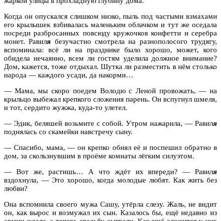
жаркой улицы в прохладную глубину дома.
Когда он опускался слишком низко, пыль под частыми взмахами
его крылышек взбивалась маленьким облачком и тут же оседала
посреди разбросанных повсюду кружочков конфетти и серебра
монет. Равил
я
безучастно смотрела на разнополосого трудягу,
вспоминала: всё ли на празднике было хорошо, может, кого
обидела нечаянно, всем ли гостям уделила должное внимание?
Дом, кажется, тоже отдыхал. Шутка ли разместить в нём столько
народа — каждого усади, да накорми…
— Мама, мы скоро поедем Володю с Леной провожать, — на
крыльцо выбежал крепкого сложения парень. Он вспугнул шмеля,
и тот, сердито жужжа, куда-то улетел.
— Эдик, беляшей возьмите с собой. Утром нажарила, — Равил
я
поднялась со скамейки навстречу сыну.
— Спасибо, мама, — он крепко обнял её и поспешил обратно в
дом, за скользнувшим в проёме комнаты лёгким силуэтом.
— Вот же, растишь… А что ждёт их впереди? — Равил
я
вздохнула, — Это хорошо, когда молодые любят. Как жить без
любви?
Она вспомнила своего мужа Сашу, утёрла слезу. Жаль, не видит
он, как вырос и возмужал их сын. Казалось бы, ещё недавно из
армии ждала, а теперь свадьбу сыграли. Как ещё сложится у них