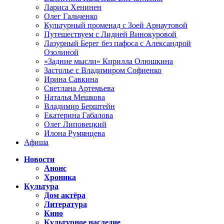
Лариса Хенинен
Олег Гальченко
Культурный променад с Зоей Арнаутовой
Путешествуем с Лидией Винокуровой
Лазурный Берег без пафоса с Александрой
Озолиной
«Задние мысли» Кирилла Олюшкина
Застолье с Владимиром Софиенко
Ирина Савкина
Светлана Артемьева
Наталья Мешкова
Владимир Берштейн
Екатерина Габалова
Олег Липовецкий
Илона Румянцева
Афиша
Новости
Анонс
Хроника
Культура
Дом актёра
Литература
Кино
Культурное наследие