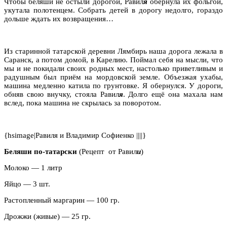
Чтобы беляши не остыли дорогой, Равил
я
обернула их фольгой,
укутала полотенцем. Собрать детей в дорогу недолго, гораздо
дольше ждать их возвращения…
Из старинной татарской деревни Лямбирь наша дорога лежала в
Саранск, а потом домой, в Карелию. Поймал себя на мысли, что
мы и не покидали своих родных мест, настолько приветливым и
радушным был приём на мордовской земле. Объезжая ухабы,
машина медленно катила по грунтовке. Я обернулся. У дороги,
обняв свою внучку, стояла Равил
я
. Долго ещё она махала нам
вслед, пока машина не скрылась за поворотом.
{hsimage|Равиля и Владимир Софиенко ||||}
Беляши по-татарски
(Рецепт
от Равил
и
)
Молоко — 1 литр
Яйцо — 3 шт.
Растопленный маргарин — 100 гр.
Дрожжи (живые) — 25 гр.