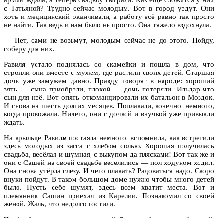
с Татьяной? Трудно сейчас молодым. Вот в город уедут. Они
хоть и медицинский оканчивали, а работу всё равно так просто
не найти. Так ведь и нам было не просто. Она тяжело вздохнула.
— Нет, сами не возьмут, молодым сейчас не до этого. Пойду,
соберу для них.
Равил
я
устало поднялась со скамейки и пошла в дом, что
строили они вместе с мужем, где растили своих детей. Старшая
дочь уже замужем давно. Правду говорят в народе: хороший
зять — сына приобрели, плохой — дочь потеряли. Ильдар что
сын для неё. Вот опять откомандировали их батальон в Моздок.
И снова на шесть долгих месяцев. Поплакали, конечно, немного,
когда провожали. Ничего, они с дочкой и внучкой уже привыкли
ждать.
На крыльце Равил
я
постаяла немного, вспомнила, как встретили
здесь молодых из загса с хлебом солью. Хорошая получилась
свадьба, весёлая и шумная, с выкупом да плясками! Вот так же и
они с Сашей на своей свадьбе веселились — пол ходуном ходил.
Она снова утёрла слезу. И чего плакать? Радоваться надо. Скоро
внуки пойдут. В таком большом доме нужно чтобы много детей
было. Пусть себе шумят, здесь всем хватит места. Вот и
племянник Сашин приехал из Карелии. Познакомил со своей
женой. Жаль, что недолго гостили.