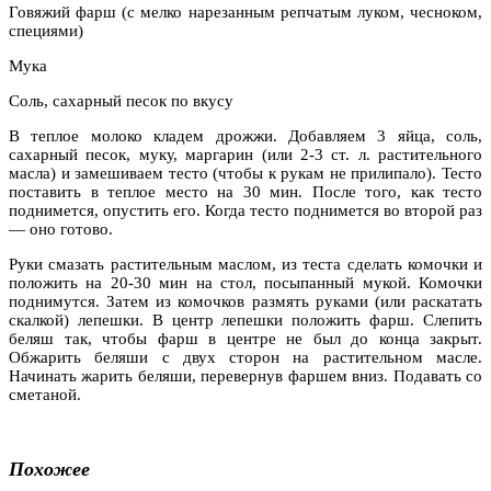
Говяжий фарш (с мелко нарезанным репчатым луком, чесноком,
специями)
Мука
Соль, сахарный песок по вкусу
В теплое молоко кладем дрожжи. Добавляем 3 яйца, соль,
сахарный песок, муку, маргарин (или 2-3 ст. л. растительного
масла) и замешиваем тесто (чтобы к рукам не прилипало). Тесто
поставить в теплое место на 30 мин. После того, как тесто
поднимется, опустить его. Когда тесто поднимется во второй раз
— оно готово.
Руки смазать растительным маслом, из теста сделать комочки и
положить на 20-30 мин на стол, посыпанный мукой. Комочки
поднимутся. Затем из комочков размять руками (или раскатать
скалкой) лепешки. В центр лепешки положить фарш. Слепить
беляш так, чтобы фарш в центре не был до конца закрыт.
Обжарить беляши с двух сторон на растительном масле.
Начинать жарить беляши, перевернув фаршем вниз. Подавать со
сметаной.
Похожее