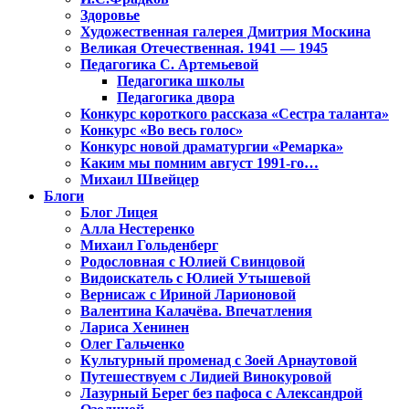
Здоровье
Художественная галерея Дмитрия Москина
Великая Отечественная. 1941 — 1945
Педагогика С. Артемьевой
Педагогика школы
Педагогика двора
Конкурс короткого рассказа «Сестра таланта»
Конкурс «Во весь голос»
Конкурс новой драматургии «Ремарка»
Каким мы помним август 1991-го…
Михаил Швейцер
Блоги
Блог Лицея
Алла Нестеренко
Михаил Гольденберг
Родословная с Юлией Свинцовой
Видоискатель с Юлией Утышевой
Вернисаж с Ириной Ларионовой
Валентина Калачёва. Впечатления
Лариса Хенинен
Олег Гальченко
Культурный променад с Зоей Арнаутовой
Путешествуем с Лидией Винокуровой
Лазурный Берег без пафоса с Александрой