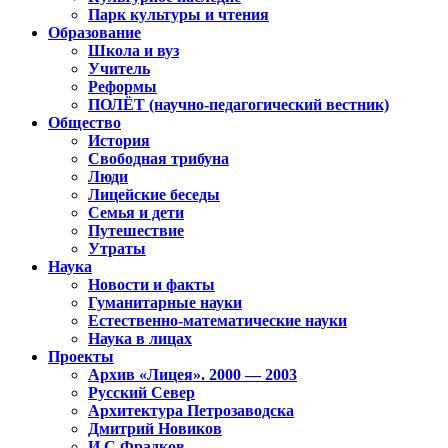
Парк культуры и чтения
Образование
Школа и вуз
Учитель
Реформы
ПОЛЁТ (научно-педагогический вестник)
Общество
История
Свободная трибуна
Люди
Лицейские беседы
Семья и дети
Путешествие
Утраты
Наука
Новости и факты
Гуманитарные науки
Естественно-математические науки
Наука в лицах
Проекты
Архив «Лицея». 2000 — 2003
Русский Север
Архитектура Петрозаводска
Дмитрий Новиков
И.С.Фрадков