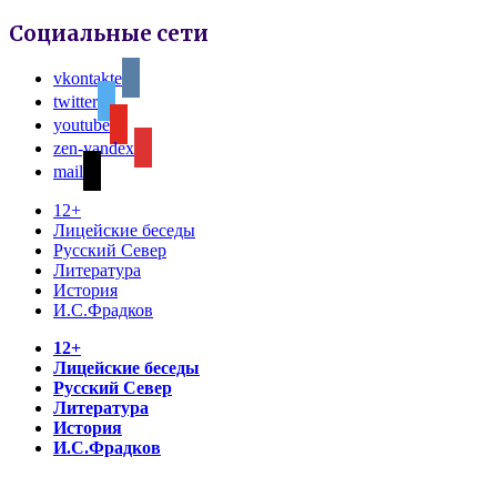
Социальные сети
vkontakte
twitter
youtube
zen-yandex
mail
12+
Лицейские беседы
Русский Север
Литература
История
И.С.Фрадков
12+
Лицейские беседы
Русский Север
Литература
История
И.С.Фрадков