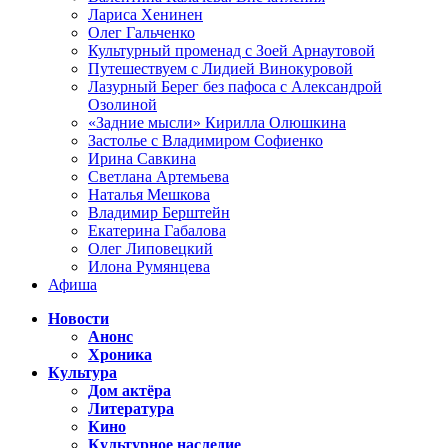
Лариса Хенинен
Олег Гальченко
Культурный променад с Зоей Арнаутовой
Путешествуем с Лидией Винокуровой
Лазурный Берег без пафоса с Александрой
Озолиной
«Задние мысли» Кирилла Олюшкина
Застолье с Владимиром Софиенко
Ирина Савкина
Светлана Артемьева
Наталья Мешкова
Владимир Берштейн
Екатерина Габалова
Олег Липовецкий
Илона Румянцева
Афиша
Новости
Анонс
Хроника
Культура
Дом актёра
Литература
Кино
Культурное наследие