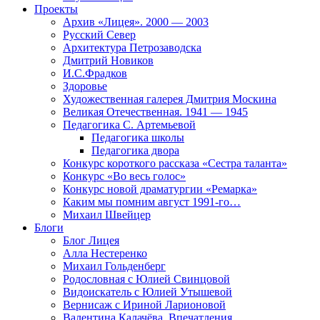
Проекты
Архив «Лицея». 2000 — 2003
Русский Север
Архитектура Петрозаводска
Дмитрий Новиков
И.С.Фрадков
Здоровье
Художественная галерея Дмитрия Москина
Великая Отечественная. 1941 — 1945
Педагогика С. Артемьевой
Педагогика школы
Педагогика двора
Конкурс короткого рассказа «Сестра таланта»
Конкурс «Во весь голос»
Конкурс новой драматургии «Ремарка»
Каким мы помним август 1991-го…
Михаил Швейцер
Блоги
Блог Лицея
Алла Нестеренко
Михаил Гольденберг
Родословная с Юлией Свинцовой
Видоискатель с Юлией Утышевой
Вернисаж с Ириной Ларионовой
Валентина Калачёва. Впечатления