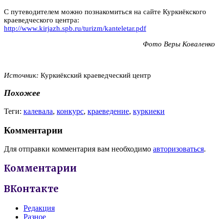
С путеводителем можно познакомиться на сайте Куркиёкского
краеведческого центра:
http://www.kirjazh.spb.ru/turizm/kanteletar.pdf
Фото Веры Коваленко
Источник:
Куркиёкский краеведческий центр
Похожее
Теги:
калевала
,
конкурс
,
краеведение
,
куркиеки
Комментарии
Для отправки комментария вам необходимо
авторизоваться
.
Комментарии
ВКонтакте
Редакция
Разное