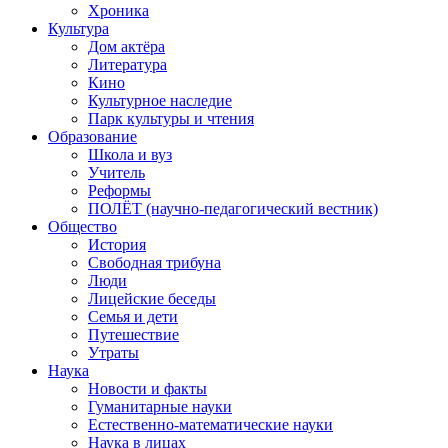
Хроника
Культура
Дом актёра
Литература
Кино
Культурное наследие
Парк культуры и чтения
Образование
Школа и вуз
Учитель
Реформы
ПОЛЁТ (научно-педагогический вестник)
Общество
История
Свободная трибуна
Люди
Лицейские беседы
Семья и дети
Путешествие
Утраты
Наука
Новости и факты
Гуманитарные науки
Естественно-математические науки
Наука в лицах