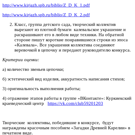
http://www.kirjazh.spb.ru/biblio/Z_D_K_1.pdf
http://www.kirjazh.spb.ru/biblio/Z_D_K_2.pdf
Класс, группа детского сада, творческий коллектив
вырезают из плотной бумаги калевальское украшение и
раскрашивают его в любом виде техники. На обратной
стороне пишут короткие понравившиеся строки из эпоса
«Калевала». Все украшения коллектива соединяют
веревочкой в цепочку и передают руководителю конкурса.
Критерии оценки:
а) количество звеньев цепочки;
б) эстетический вид изделия, аккуратность написания стихов;
3) оригинальность выполнения работы;
4) отражение этапов работы в группе «ВКонтакте»: Куркиекский
краеведческий центр
https://vk.com/club59201203
Творческие коллективы, победившие в конкурсе, будут
награждены красочным пособием «Загадки Древней Карелии» в
печатном виде.