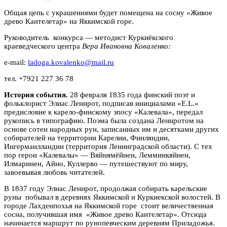
Общая цепь с украшениями будет помещена на сосну «Живое
древо Кантелетар» на Яккимской горе.
Руководитель конкурса — методист Куркиёкского
краеведческого центра
Вера Ивановна Коваленко:
e-mail:
ladoga.kovalenko@mail.ru
тел. +7921 227 36 78
История события.
28 февраля 1835 года финский поэт и
фольклорист Элиас Леннрот, подписав инициалами «E.L.»
предисловие к карело-финскому эпосу «Калевала», передал
рукопись в типографию. Поэма была создана Леннротом на
основе сотен народных рун, записанных им и десятками других
собирателей на территории Карелии, Финляндии,
Ингерманлландии (территория Ленинградской области). С тех
пор герои «Калевалы» — Вяйнямёйнен, Лемминкяйнен,
Илмаринен, Айно, Куллерво — путешествуют по миру,
завоевывая любовь читателей.
В 1837 году Элиас Леннрот, продолжая собирать карельские
руны побывал в деревнях Яккимской и Куркиекской волостей. В
городе Лахденпохья на Яккимской горе стоит величественная
сосна, получившая имя «Живое древо Кантелетар». Отсюда
начинается маршрут по рунопевческим деревням Приладожья.