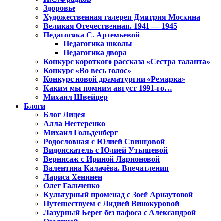
Здоровье
Художественная галерея Дмитрия Москина
Великая Отечественная. 1941 — 1945
Педагогика С. Артемьевой
Педагогика школы
Педагогика двора
Конкурс короткого рассказа «Сестра таланта»
Конкурс «Во весь голос»
Конкурс новой драматургии «Ремарка»
Каким мы помним август 1991-го…
Михаил Швейцер
Блоги
Блог Лицея
Алла Нестеренко
Михаил Гольденберг
Родословная с Юлией Свинцовой
Видоискатель с Юлией Утышевой
Вернисаж с Ириной Ларионовой
Валентина Калачёва. Впечатления
Лариса Хенинен
Олег Гальченко
Культурный променад с Зоей Арнаутовой
Путешествуем с Лидией Винокуровой
Лазурный Берег без пафоса с Александрой