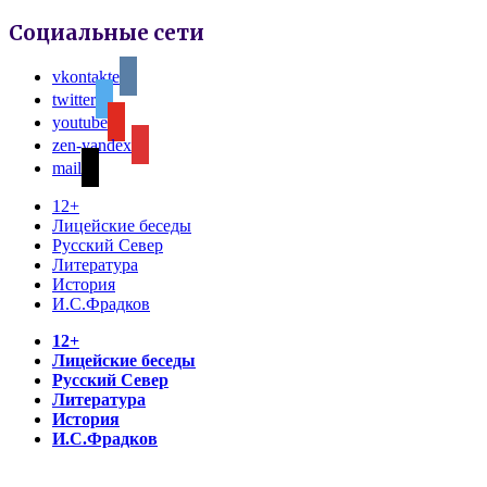
Социальные сети
vkontakte
twitter
youtube
zen-yandex
mail
12+
Лицейские беседы
Русский Север
Литература
История
И.С.Фрадков
12+
Лицейские беседы
Русский Север
Литература
История
И.С.Фрадков