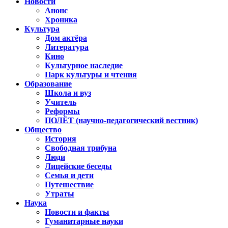
Новости
Анонс
Хроника
Культура
Дом актёра
Литература
Кино
Культурное наследие
Парк культуры и чтения
Образование
Школа и вуз
Учитель
Реформы
ПОЛЁТ (научно-педагогический вестник)
Общество
История
Свободная трибуна
Люди
Лицейские беседы
Семья и дети
Путешествие
Утраты
Наука
Новости и факты
Гуманитарные науки