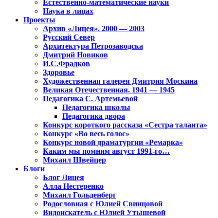
Естественно-математические науки
Наука в лицах
Проекты
Архив «Лицея». 2000 — 2003
Русский Север
Архитектура Петрозаводска
Дмитрий Новиков
И.С.Фрадков
Здоровье
Художественная галерея Дмитрия Москина
Великая Отечественная. 1941 — 1945
Педагогика С. Артемьевой
Педагогика школы
Педагогика двора
Конкурс короткого рассказа «Сестра таланта»
Конкурс «Во весь голос»
Конкурс новой драматургии «Ремарка»
Каким мы помним август 1991-го…
Михаил Швейцер
Блоги
Блог Лицея
Алла Нестеренко
Михаил Гольденберг
Родословная с Юлией Свинцовой
Видоискатель с Юлией Утышевой