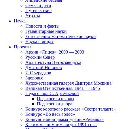
Лицейские беседы
Семья и дети
Путешествие
Утраты
Наука
Новости и факты
Гуманитарные науки
Естественно-математические науки
Наука в лицах
Проекты
Архив «Лицея». 2000 — 2003
Русский Север
Архитектура Петрозаводска
Дмитрий Новиков
И.С.Фрадков
Здоровье
Художественная галерея Дмитрия Москина
Великая Отечественная. 1941 — 1945
Педагогика С. Артемьевой
Педагогика школы
Педагогика двора
Конкурс короткого рассказа «Сестра таланта»
Конкурс «Во весь голос»
Конкурс новой драматургии «Ремарка»
Каким мы помним август 1991-го…