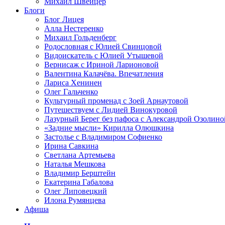
Михаил Швейцер
Блоги
Блог Лицея
Алла Нестеренко
Михаил Гольденберг
Родословная с Юлией Свинцовой
Видоискатель с Юлией Утышевой
Вернисаж с Ириной Ларионовой
Валентина Калачёва. Впечатления
Лариса Хенинен
Олег Гальченко
Культурный променад с Зоей Арнаутовой
Путешествуем с Лидией Винокуровой
Лазурный Берег без пафоса с Александрой Озолино
«Задние мысли» Кирилла Олюшкина
Застолье с Владимиром Софиенко
Ирина Савкина
Светлана Артемьева
Наталья Мешкова
Владимир Берштейн
Екатерина Габалова
Олег Липовецкий
Илона Румянцева
Афиша