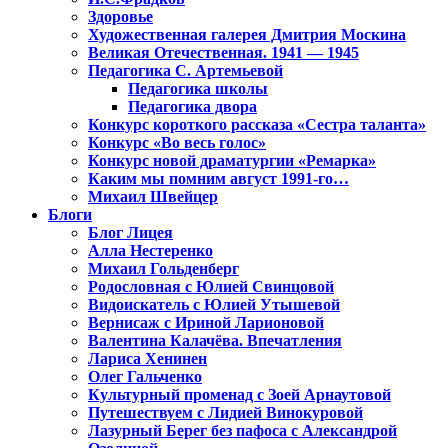
Здоровье
Художественная галерея Дмитрия Москина
Великая Отечественная. 1941 — 1945
Педагогика С. Артемьевой
Педагогика школы
Педагогика двора
Конкурс короткого рассказа «Сестра таланта»
Конкурс «Во весь голос»
Конкурс новой драматургии «Ремарка»
Каким мы помним август 1991-го…
Михаил Швейцер
Блоги
Блог Лицея
Алла Нестеренко
Михаил Гольденберг
Родословная с Юлией Свинцовой
Видоискатель с Юлией Утышевой
Вернисаж с Ириной Ларионовой
Валентина Калачёва. Впечатления
Лариса Хенинен
Олег Гальченко
Культурный променад с Зоей Арнаутовой
Путешествуем с Лидией Винокуровой
Лазурный Берег без пафоса с Александрой