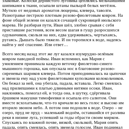
злаковые. Колоски дернистого луговика цеплялись мельчайшими
шипиками к ткани, осыпали штаны пыльцой белых метёлок.
Мутило от медовых ароматов люцерны, клевера, таволги.
Разнотравье пестрило плотным розово-фиолетовым ковром. На
фоне общей зелени он казался сочащей сукровицей июльского
марева. Не разбирая пути, Иван шёл, злобно срывая с себя
приставшие растения, всем весом шагая в гущу разросшихся
одуванчиков, скользя на них, едва удерживаясь, чертыхаясь,
ругаясь. Дышать было тяжело. И он торопился к воде, надеясь
найти у неё спасение. Или ответ…
Всего месяц назад этот же луг казался изумрудно-зелёным
ковром паводной поймы. Иван вспомнил, как Мария с
умилением принимала каждую веточку фиолетово-синего
мышиного горошка, как опускала нос в благовоние розово-
сиреневых шариков клевера. Потом приподнималась на цыпочки
и звенела ему над ухом фиолетовыми куполками колокольчиков.
Он бежал за ней, она убегала, падала, вставала. Легко смеялась
над прилипшими к платью длинными нитями осоки. Иван,
наклоняясь, помогал ей, и тогда она, в шутку, сдёргивала
ёршиком макушки тимофеевки и осыпала его салютом. Они
вместе всхохатывали, что-то кричали во весь голос и высоко им
вторило звоном небо. А потом они подошли к воде. Озеро – не
озеро, пруд не пруд – маленький водоём, оставшийся от разлива
реки в низине луга, успевший за годы обрасти своим мирком.
Спускаясь по влажной почве, вязкой, скользкой, Мария опять
падала, опять смеялась, опять звенела голосом. Иван поднимал