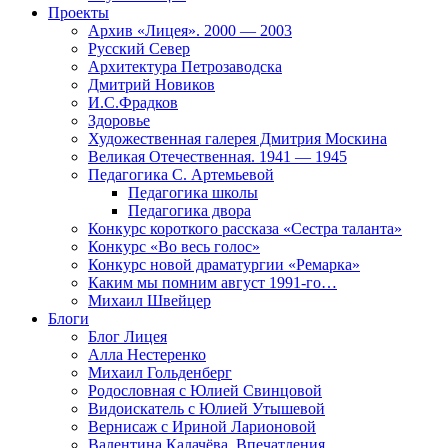
Проекты
Архив «Лицея». 2000 — 2003
Русский Север
Архитектура Петрозаводска
Дмитрий Новиков
И.С.Фрадков
Здоровье
Художественная галерея Дмитрия Москина
Великая Отечественная. 1941 — 1945
Педагогика С. Артемьевой
Педагогика школы
Педагогика двора
Конкурс короткого рассказа «Сестра таланта»
Конкурс «Во весь голос»
Конкурс новой драматургии «Ремарка»
Каким мы помним август 1991-го…
Михаил Швейцер
Блоги
Блог Лицея
Алла Нестеренко
Михаил Гольденберг
Родословная с Юлией Свинцовой
Видоискатель с Юлией Утышевой
Вернисаж с Ириной Ларионовой
Валентина Калачёва. Впечатления