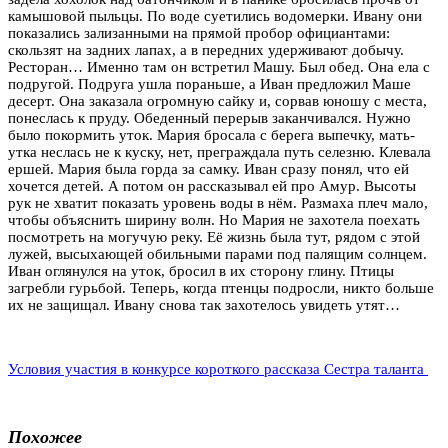
камышовой пыльцы. По воде суетились водомерки. Ивану они
показались зализанными на прямой пробор официантами:
скользят на задних лапах, а в передних удерживают добычу.
Ресторан… Именно там он встретил Машу. Был обед. Она ела с
подругой. Подруга ушла пораньше, а Иван предложил Маше
десерт. Она заказала огромную сайку и, сорвав юношу с места,
понеслась к пруду. Обеденный перерыв заканчивался. Нужно
было покормить уток. Мария бросала с берега выпечку, мать-
утка неслась не к куску, нет, преграждала путь селезню. Клевала
ершей. Мария была горда за самку. Иван сразу понял, что ей
хочется детей. А потом он рассказывал ей про Амур. Высоты
рук не хватит показать уровень воды в нём. Размаха плеч мало,
чтобы объяснить ширину волн. Но Мария не захотела поехать
посмотреть на могучую реку. Её жизнь была тут, рядом с этой
лужей, высыхающей обильными парами под палящим солнцем.
Иван оглянулся на уток, бросил в их сторону глину. Птицы
загребли гурьбой. Теперь, когда птенцы подросли, никто больше
их не защищал. Ивану снова так захотелось увидеть утят…
Условия участия в конкурсе короткого рассказа Сестра таланта
Похожее