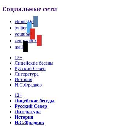
Социальные сети
vkontakte
twitter
youtube
zen-yandex
mail
12+
Лицейские беседы
Русский Север
Литература
История
И.С.Фрадков
12+
Лицейские беседы
Русский Север
Литература
История
И.С.Фрадков