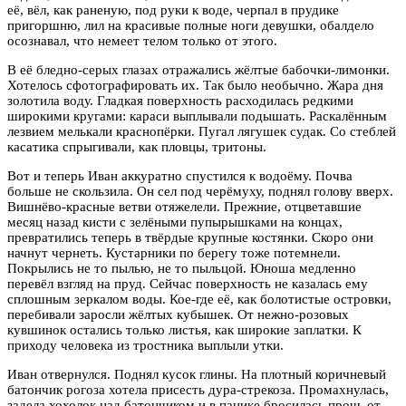
её, вёл, как раненую, под руки к воде, черпал в прудике
пригоршню, лил на красивые полные ноги девушки, обалдело
осознавал, что немеет телом только от этого.
В её бледно-серых глазах отражались жёлтые бабочки-лимонки.
Хотелось сфотографировать их. Так было необычно. Жара дня
золотила воду. Гладкая поверхность расходилась редкими
широкими кругами: караси выплывали подышать. Раскалённым
лезвием мелькали краснопёрки. Пугал лягушек судак. Со стеблей
касатика спрыгивали, как пловцы, тритоны.
Вот и теперь Иван аккуратно спустился к водоёму. Почва
больше не скользила. Он сел под черёмуху, поднял голову вверх.
Вишнёво-красные ветви отяжелели. Прежние, отцветавшие
месяц назад кисти с зелёными пупырышками на концах,
превратились теперь в твёрдые крупные костянки. Скоро они
начнут чернеть. Кустарники по берегу тоже потемнели.
Покрылись не то пылью, не то пыльцой. Юноша медленно
перевёл взгляд на пруд. Сейчас поверхность не казалась ему
сплошным зеркалом воды. Кое-где её, как болотистые островки,
перебивали заросли жёлтых кубышек. От нежно-розовых
кувшинок остались только листья, как широкие заплатки. К
приходу человека из тростника выплыли утки.
Иван отвернулся. Поднял кусок глины. На плотный коричневый
батончик рогоза хотела присесть дура-стрекоза. Промахнулась,
задела хохолок над батончиком и в панике бросилась прочь от