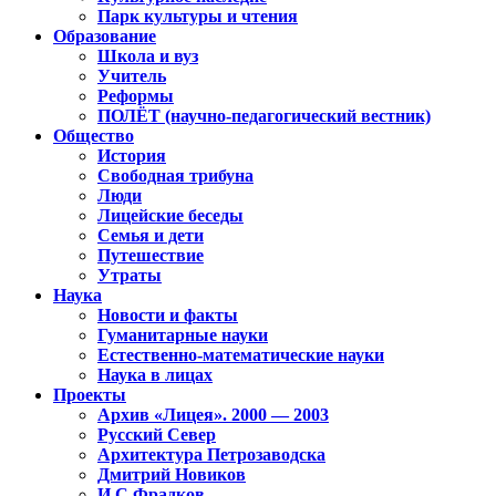
Парк культуры и чтения
Образование
Школа и вуз
Учитель
Реформы
ПОЛЁТ (научно-педагогический вестник)
Общество
История
Свободная трибуна
Люди
Лицейские беседы
Семья и дети
Путешествие
Утраты
Наука
Новости и факты
Гуманитарные науки
Естественно-математические науки
Наука в лицах
Проекты
Архив «Лицея». 2000 — 2003
Русский Север
Архитектура Петрозаводска
Дмитрий Новиков
И.С.Фрадков