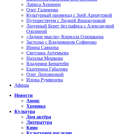
Лариса Хенинен
Олег Гальченко
Культурный променад с Зоей Арнаутовой
Путешествуем с Лидией Винокуровой
Лазурный Берег без пафоса с Александрой
Озолиной
«Задние мысли» Кирилла Олюшкина
Застолье с Владимиром Софиенко
Ирина Савкина
Светлана Артемьева
Наталья Мешкова
Владимир Берштейн
Екатерина Габалова
Олег Липовецкий
Илона Румянцева
Афиша
Новости
Анонс
Хроника
Культура
Дом актёра
Литература
Кино
Культурное наследие