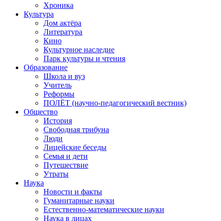
Хроника
Культура
Дом актёра
Литература
Кино
Культурное наследие
Парк культуры и чтения
Образование
Школа и вуз
Учитель
Реформы
ПОЛЁТ (научно-педагогический вестник)
Общество
История
Свободная трибуна
Люди
Лицейские беседы
Семья и дети
Путешествие
Утраты
Наука
Новости и факты
Гуманитарные науки
Естественно-математические науки
Наука в лицах