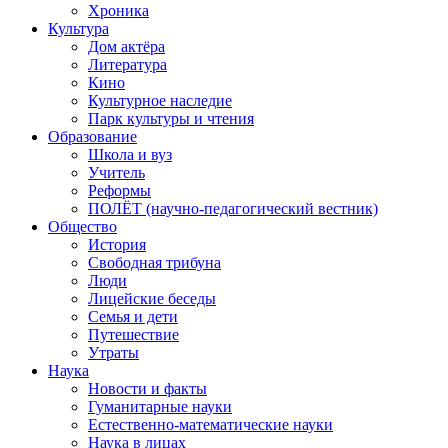
Хроника
Культура
Дом актёра
Литература
Кино
Культурное наследие
Парк культуры и чтения
Образование
Школа и вуз
Учитель
Реформы
ПОЛЁТ (научно-педагогический вестник)
Общество
История
Свободная трибуна
Люди
Лицейские беседы
Семья и дети
Путешествие
Утраты
Наука
Новости и факты
Гуманитарные науки
Естественно-математические науки
Наука в лицах