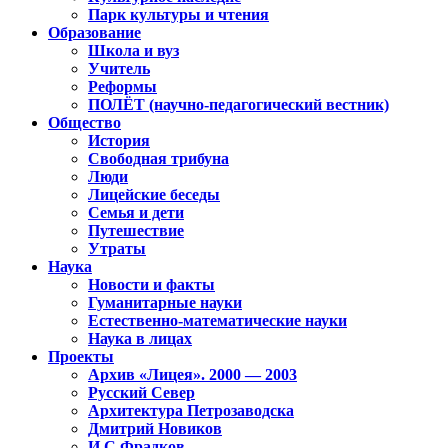
Парк культуры и чтения
Образование
Школа и вуз
Учитель
Реформы
ПОЛЁТ (научно-педагогический вестник)
Общество
История
Свободная трибуна
Люди
Лицейские беседы
Семья и дети
Путешествие
Утраты
Наука
Новости и факты
Гуманитарные науки
Естественно-математические науки
Наука в лицах
Проекты
Архив «Лицея». 2000 — 2003
Русский Север
Архитектура Петрозаводска
Дмитрий Новиков
И.С.Фрадков