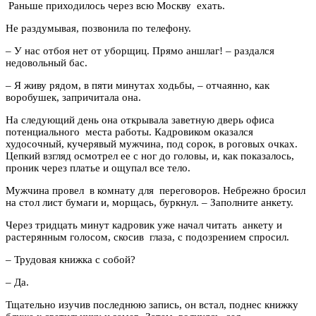
Раньше приходилось через всю Москву ехать.
Не раздумывая, позвонила по телефону.
–
У нас отбоя нет от уборщиц. Прямо аншлаг!
–
раздался
недовольный бас.
–
Я живу рядом, в пяти минутах ходьбы,
–
отчаянно, как
воробушек, запричитала она.
На следующий день она открывала заветную дверь офиса
потенциального места работы. Кадровиком оказался
худосочный, кучерявый мужчина, под сорок, в роговых очках.
Цепкий взгляд осмотрел ее с ног до головы, и, как показалось,
проник через платье и ощупал все тело.
Мужчина провел в комнату для переговоров. Небрежно бросил
на стол лист бумаги и, морщась, буркнул.
–
Заполните анкету.
Через тридцать минут кадровик уже начал читать анкету и
растерянным голосом, скосив глаза, с подозрением спросил.
–
Трудовая книжка с собой?
–
Да.
Тщательно изучив последнюю запись, он встал, поднес книжку