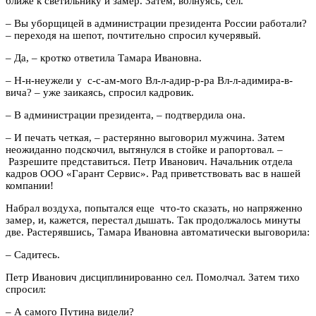
ближе к светильнику и замер. Затем, волнуясь, сел.
–
Вы уборщицей в администрации президента России работали?
–
переходя на шепот, почтительно спросил кучерявый.
–
Да,
–
кротко ответила Тамара Ивановна.
–
Н-н-неужели у с-с-ам-мого Вл-л-адир-р-ра Вл-л-адимира-в-
вича?
–
уже заикаясь, спросил кадровик.
–
В администрации президента,
–
подтвердила она.
–
И печать четкая,
–
растерянно выговорил мужчина. Затем
неожиданно подскочил, вытянулся в стойке и рапортовал.
–
Разрешите представиться. Петр Иванович. Начальник отдела
кадров ООО «Гарант Сервис». Рад приветствовать вас в нашей
компании!
Набрал воздуха, попытался еще что-то сказать, но напряженно
замер, и, кажется, перестал дышать. Так продолжалось минуты
две. Растерявшись, Тамара Ивановна автоматически выговорила:
–
Садитесь.
Петр Иванович дисциплинированно сел. Помолчал. Затем тихо
спросил:
–
А самого Путина видели?