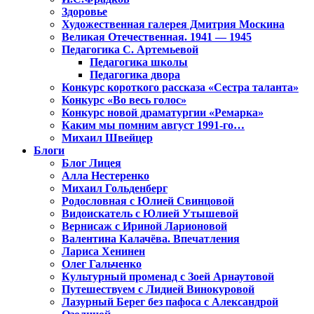
Здоровье
Художественная галерея Дмитрия Москина
Великая Отечественная. 1941 — 1945
Педагогика С. Артемьевой
Педагогика школы
Педагогика двора
Конкурс короткого рассказа «Сестра таланта»
Конкурс «Во весь голос»
Конкурс новой драматургии «Ремарка»
Каким мы помним август 1991-го…
Михаил Швейцер
Блоги
Блог Лицея
Алла Нестеренко
Михаил Гольденберг
Родословная с Юлией Свинцовой
Видоискатель с Юлией Утышевой
Вернисаж с Ириной Ларионовой
Валентина Калачёва. Впечатления
Лариса Хенинен
Олег Гальченко
Культурный променад с Зоей Арнаутовой
Путешествуем с Лидией Винокуровой
Лазурный Берег без пафоса с Александрой