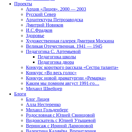
Проекты
Архив «Лицея». 2000 — 2003
Русский Север
Архитектура Петрозаводска
Дмитрий Новиков
И.С.Фрадков
Здоровье
Художественная галерея Дмитрия Москина
Великая Отечественная. 1941 — 1945
Педагогика С. Артемьевой
Педагогика школы
Педагогика двора
Конкурс короткого рассказа «Сестра таланта»
Конкурс «Во весь голос»
Конкурс новой драматургии «Ремарка»
Каким мы помним август 1991-го…
Михаил Швейцер
Блоги
Блог Лицея
Алла Нестеренко
Михаил Гольденберг
Родословная с Юлией Свинцовой
Видоискатель с Юлией Утышевой
Вернисаж с Ириной Ларионовой
Валентина Калачёва. Впечатления