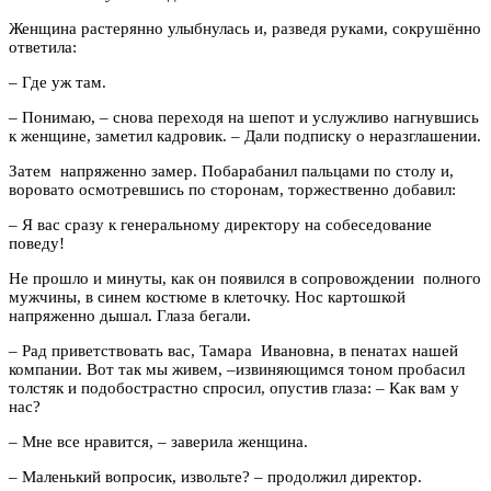
Женщина растерянно улыбнулась и, разведя руками, сокрушённо
ответила:
–
Где уж там.
–
Понимаю,
–
снова переходя на шепот и услужливо нагнувшись
к женщине, заметил кадровик.
–
Дали подписку о неразглашении.
Затем напряженно замер. Побарабанил пальцами по столу и,
воровато осмотревшись по сторонам, торжественно добавил:
–
Я вас сразу к генеральному директору на собеседование
поведу!
Не прошло и минуты, как он появился в сопровождении полного
мужчины, в синем костюме в клеточку. Нос картошкой
напряженно дышал. Глаза бегали.
–
Рад приветствовать вас, Тамара Ивановна, в пенатах нашей
компании. Вот так мы живем,
–
извиняющимся тоном пробасил
толстяк и подобострастно спросил, опустив глаза:
–
Как вам у
нас?
–
Мне все нравится,
–
заверила женщина.
–
Маленький вопросик, извольте?
–
продолжил директор.