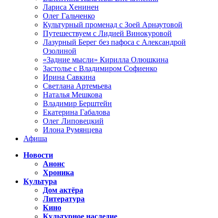
Лариса Хенинен
Олег Гальченко
Культурный променад с Зоей Арнаутовой
Путешествуем с Лидией Винокуровой
Лазурный Берег без пафоса с Александрой
Озолиной
«Задние мысли» Кирилла Олюшкина
Застолье с Владимиром Софиенко
Ирина Савкина
Светлана Артемьева
Наталья Мешкова
Владимир Берштейн
Екатерина Габалова
Олег Липовецкий
Илона Румянцева
Афиша
Новости
Анонс
Хроника
Культура
Дом актёра
Литература
Кино
Культурное наследие