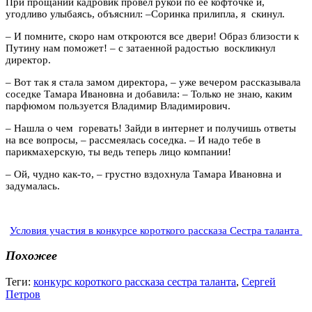
При прощании кадровик провел рукой по ее кофточке и,
угодливо улыбаясь, объяснил:
–
Соринка прилипла, я скинул.
–
И помните, скоро нам откроются все двери! Образ близости к
Путину нам поможет!
–
с затаенной радостью воскликнул
директор.
–
Вот так я стала замом директора,
–
уже вечером рассказывала
соседке Тамара Ивановна и добавила:
–
Только не знаю, каким
парфюмом пользуется Владимир Владимирович.
–
Нашла о чем горевать! Зайди в интернет и получишь ответы
на все вопросы,
–
рассмеялась соседка.
–
И надо тебе в
парикмахерскую, ты ведь теперь лицо компании!
–
Ой, чудно как-то,
–
грустно вздохнула Тамара Ивановна и
задумалась.
Условия участия в конкурсе короткого рассказа Сестра таланта
Похожее
Теги:
конкурс короткого рассказа сестра таланта
,
Сергей
Петров