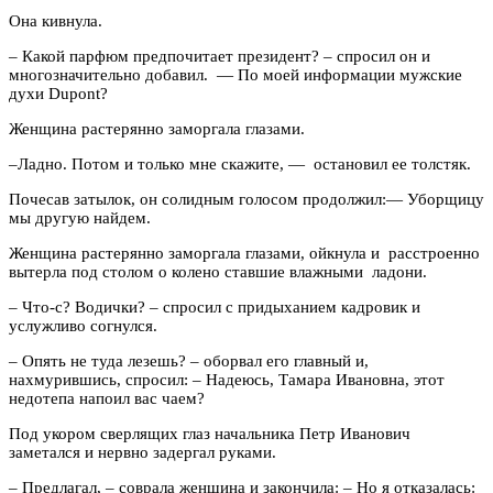
Она кивнула.
–
Какой парфюм предпочитает президент?
–
спросил он и
многозначительно добавил. — По моей информации мужские
духи Dupont?
Женщина растерянно заморгала глазами.
–
Ладно. Потом и только мне скажите, — остановил ее толстяк.
Почесав затылок, он солидным голосом продолжил:— Уборщицу
мы другую найдем.
Женщина растерянно заморгала глазами, ойкнула и расстроенно
вытерла под столом о колено ставшие влажными ладони.
–
Что-с? Водички?
–
спросил с придыханием кадровик и
услужливо согнулся.
–
Опять не туда лезешь?
–
оборвал его главный и,
нахмурившись, спросил:
–
Надеюсь, Тамара Ивановна, этот
недотепа напоил вас чаем?
Под укором сверлящих глаз начальника Петр Иванович
заметался и нервно задергал руками.
–
Предлагал,
–
соврала женщина и закончила:
–
Но я отказалась: