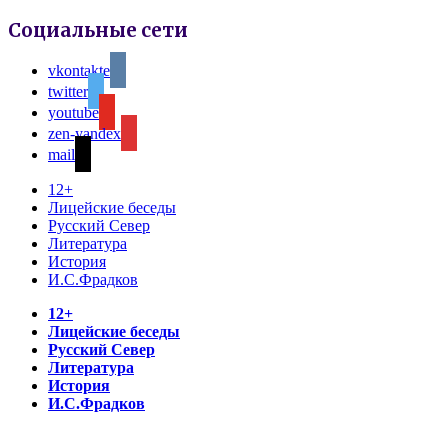
Социальные сети
vkontakte
twitter
youtube
zen-yandex
mail
12+
Лицейские беседы
Русский Север
Литература
История
И.С.Фрадков
12+
Лицейские беседы
Русский Север
Литература
История
И.С.Фрадков