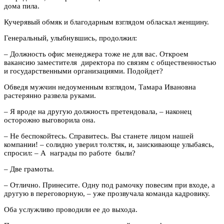
дома пила.
Кучерявый обмяк и благодарным взглядом обласкал женщину.
Генеральный, улыбнувшись, продолжил:
–
Должность офис менеджера тоже не для вас. Откроем
вакансию заместителя директора по связям с общественностью
и государственными организациями. Подойдет?
Обведя мужчин недоуменным взглядом, Тамара Ивановна
растерянно развела руками.
–
Я вроде на другую должность претендовала,
–
наконец
осторожно выговорила она.
–
Не беспокойтесь. Справитесь. Вы станете лицом нашей
компании!
–
солидно уверил толстяк, и, заискивающе улыбаясь,
спросил:
–
А награды по работе были?
–
Две грамоты.
–
Отлично. Принесите. Одну под рамочку повесим при входе, а
другую в переговорную,
–
уже прозвучала команда кадровику.
Оба услужливо проводили ее до выхода.