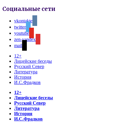
Социальные сети
vkontakte
twitter
youtube
zen-yandex
mail
12+
Лицейские беседы
Русский Север
Литература
История
И.С.Фрадков
12+
Лицейские беседы
Русский Север
Литература
История
И.С.Фрадков