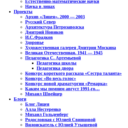
Естественно-математические науки
Наука в лицах
Проекты
Архив «Лицея». 2000 — 2003
Русский Север
Архитектура Петрозаводска
Дмитрий Новиков
И.С.Фрадков
Здоровье
Художественная галерея Дмитрия Москина
Великая Отечественная. 1941 — 1945
Педагогика С. Артемьевой
Педагогика школы
Педагогика двора
Конкурс короткого рассказа «Сестра таланта»
Конкурс «Во весь голос»
Конкурс новой драматургии «Ремарка»
Каким мы помним август 1991-го…
Михаил Швейцер
Блоги
Блог Лицея
Алла Нестеренко
Михаил Гольденберг
Родословная с Юлией Свинцовой
Видоискатель с Юлией Утышевой