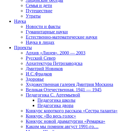
Лицейские беседы
Семья и дети
Путешествие
Утраты
Наука
Новости и факты
Гуманитарные науки
Естественно-математические науки
Наука в лицах
Проекты
Архив «Лицея». 2000 — 2003
Русский Север
Архитектура Петрозаводска
Дмитрий Новиков
И.С.Фрадков
Здоровье
Художественная галерея Дмитрия Москина
Великая Отечественная. 1941 — 1945
Педагогика С. Артемьевой
Педагогика школы
Педагогика двора
Конкурс короткого рассказа «Сестра таланта»
Конкурс «Во весь голос»
Конкурс новой драматургии «Ремарка»
Каким мы помним август 1991-го…