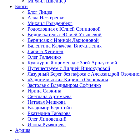
Михаил Швейцер
Блоги
Блог Лицея
Алла Нестеренко
Михаил Гольденберг
Родословная с Юлией Свинцовой
Видоискатель с Юлией Утышевой
Вернисаж с Ириной Ларионовой
Валентина Калачёва. Впечатления
Лариса Хенинен
Олег Гальченко
Культурный променад с Зоей Арнаутовой
Путешествуем с Лидией Винокуровой
Лазурный Берег без пафоса с Александрой Озолино
«Задние мысли» Кирилла Олюшкина
Застолье с Владимиром Софиенко
Ирина Савкина
Светлана Артемьева
Наталья Мешкова
Владимир Берштейн
Екатерина Габалова
Олег Липовецкий
Илона Румянцева
Афиша