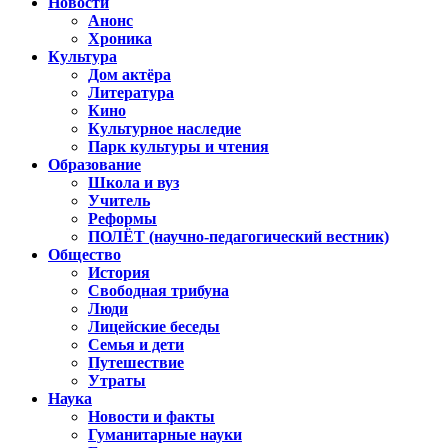
Новости
Анонс
Хроника
Культура
Дом актёра
Литература
Кино
Культурное наследие
Парк культуры и чтения
Образование
Школа и вуз
Учитель
Реформы
ПОЛЁТ (научно-педагогический вестник)
Общество
История
Свободная трибуна
Люди
Лицейские беседы
Семья и дети
Путешествие
Утраты
Наука
Новости и факты
Гуманитарные науки