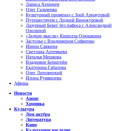
Лариса Хенинен
Олег Гальченко
Культурный променад с Зоей Арнаутовой
Путешествуем с Лидией Винокуровой
Лазурный Берег без пафоса с Александрой
Озолиной
«Задние мысли» Кирилла Олюшкина
Застолье с Владимиром Софиенко
Ирина Савкина
Светлана Артемьева
Наталья Мешкова
Владимир Берштейн
Екатерина Габалова
Олег Липовецкий
Илона Румянцева
Афиша
Новости
Анонс
Хроника
Культура
Дом актёра
Литература
Кино
Культурное наследие