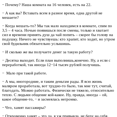
− Почему? Наша комната на 16 человек, есть на 22.
− А как вы? Вставать всем в разное время, одна другой не
мешаете?
− Когда мешать-то? Мы так мало находимся в комнате, спим по
3,5 – 4 часа. Ночью появишься после смены, только и хватает
сил и времени принять душ да чай попить – скорее бы голову на
подушку. Ничего не чувствуешь: кто храпит, кто ходит, но утром
свой будильник обязательно услышишь.
− И сколько же вы получаете денег за такую работу?
− Десятка выходит. Если план выполнишь,конечно. Ну, а если с
переработкой, так иногда 12−14 тысяч рублей получишь.
− Мало при такой работе.
− А мы, иногородние, и таким деньгам рады. Я всю жизнь
маляром проработала, вот трудно-то было, так мне тут, считай,
благодать. Можно работать. Физически не тяжело, относительно
тепло. С людьми общение кой-какое. Ну, правда, иногда – ой,
какое общение-то, − и засмеялась негромко.
− Что, хамят пассажиры?
− Откровенно хамят – это да, я уж привыкла, не беру на себя,