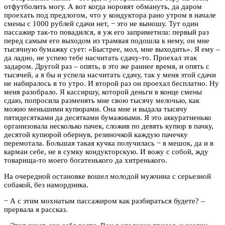
отфутболить могу. А вот когда норовят обмануть, да даром
проехать под предлогом, что у кондуктора рано утром в начале
смены с 1000 рублей сдачи нет, − это не выношу. Тут один
пассажир так-то повадился, я уж его заприметила: первый раз
перед самым его выходом из трамвая подошла к нему, он мне
тысячную бумажку сует: «Быстрее, мол, мне выходить». Я ему –
да ладно, не успею тебе насчитать сдачу-то. Проехал этак
задаром. Другой раз – опять, в это же раннее время, и опять с
тысячей, а я бы и успела насчитать сдачу, так у меня этой сдачи
не набиралось в то утро. И второй раз он проехал бесплатно. Ну
меня разобрало. Я кассиршу, которой деньги в конце смены
сдаю, попросила разменять мне свою тысячу мелочью, как
можно меньшими купюрами. Она мне и выдала тысячу
пятидесятками да десятками бумажными. Я это аккуратненько
организовала несколько пачек, сложив по девять купюр в пачку,
десятой купюрой обернув, резиночкой каждую пачечку
перемотала. Большая такая кучка получилась − в мешок, да и в
карман себе, не в сумку кондукторскую. И вожу с собой, жду
товарища-то моего богатенького да хитренького.
На очередной остановке вошел молодой мужчина с серьезной
собакой, без намордника.
− А с этим мохнатым пассажиром как разбираться будете? –
прервала я рассказ.