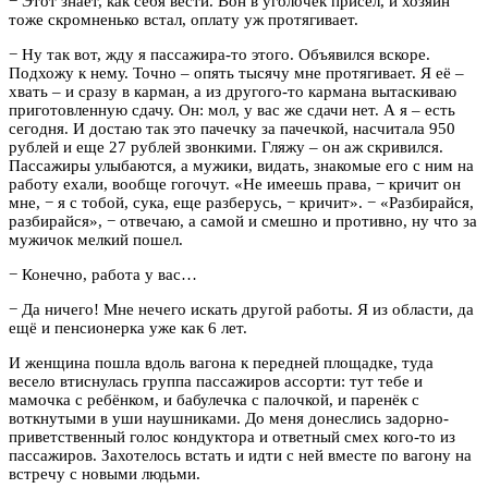
− Этот знает, как себя вести. Вон в уголочек присел, и хозяин
тоже скромненько встал, оплату уж протягивает.
− Ну так вот, жду я пассажира-то этого. Объявился вскоре.
Подхожу к нему. Точно – опять тысячу мне протягивает. Я её –
хвать – и сразу в карман, а из другого-то кармана вытаскиваю
приготовленную сдачу. Он: мол, у вас же сдачи нет. А я – есть
сегодня. И достаю так это пачечку за пачечкой, насчитала 950
рублей и еще 27 рублей звонкими. Гляжу – он аж скривился.
Пассажиры улыбаются, а мужики, видать, знакомые его с ним на
работу ехали, вообще гогочут. «Не имеешь права, − кричит он
мне, − я с тобой, сука, еще разберусь, − кричит». − «Разбирайся,
разбирайся», − отвечаю, а самой и смешно и противно, ну что за
мужичок мелкий пошел.
− Конечно, работа у вас…
− Да ничего! Мне нечего искать другой работы. Я из области, да
ещё и пенсионерка уже как 6 лет.
И женщина пошла вдоль вагона к передней площадке, туда
весело втиснулась группа пассажиров ассорти: тут тебе и
мамочка с ребёнком, и бабулечка с палочкой, и паренёк с
воткнутыми в уши наушниками. До меня донеслись задорно-
приветственный голос кондуктора и ответный смех кого-то из
пассажиров. Захотелось встать и идти с ней вместе по вагону на
встречу с новыми людьми.