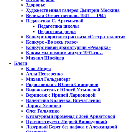
Здоровье
Художественная галерея Дмитрия Москина
Великая Отечественная. 1941 — 1945
Педагогика С. Артемьевой
Педагогика школы
Педагогика двора
Конкурс короткого рассказа «Сестра таланта»
Конкурс «Во весь голос»
Конкурс новой драматургии «Ремарка»
Каким мы помним август 1991-го…
Михаил Швейцер
Блоги
Блог Лицея
Алла Нестеренко
Михаил Гольденберг
Родословная с Юлией Свинцовой
Видоискатель с Юлией Утышевой
Вернисаж с Ириной Ларионовой
Валентина Калачёва. Впечатления
Лариса Хенинен
Олег Гальченко
Культурный променад с Зоей Арнаутовой
Путешествуем с Лидией Винокуровой
Лазурный Берег без пафоса с Александрой