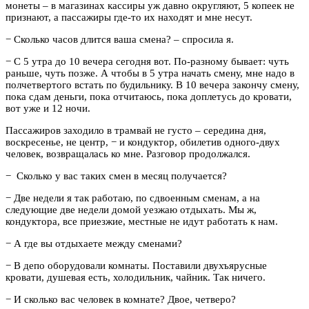
монеты – в магазинах кассиры уж давно округляют, 5 копеек не
признают, а пассажиры где-то их находят и мне несут.
− Сколько часов длится ваша смена? – спросила я.
− С 5 утра до 10 вечера сегодня вот. По-разному бывает: чуть
раньше, чуть позже. А чтобы в 5 утра начать смену, мне надо в
полчетвертого встать по будильнику. В 10 вечера закончу смену,
пока сдам деньги, пока отчитаюсь, пока доплетусь до кровати,
вот уже и 12 ночи.
Пассажиров заходило в трамвай не густо – середина дня,
воскресенье, не центр, − и кондуктор, обилетив одного-двух
человек, возвращалась ко мне. Разговор продолжался.
− Сколько у вас таких смен в месяц получается?
− Две недели я так работаю, по сдвоенным сменам, а на
следующие две недели домой уезжаю отдыхать. Мы ж,
кондуктора, все приезжие, местные не идут работать к нам.
− А где вы отдыхаете между сменами?
− В депо оборудовали комнаты. Поставили двухъярусные
кровати, душевая есть, холодильник, чайник. Так ничего.
− И сколько вас человек в комнате? Двое, четверо?