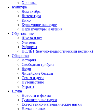
Хроника
Культура
Дом актёра
Литература
Кино
Культурное наследие
Парк культуры и чтения
Образование
Школа и вуз
Учитель
Реформы
ПОЛЁТ (научно-педагогический вестник)
Общество
История
Свободная трибуна
Люди
Лицейские беседы
Семья и дети
Путешествие
Утраты
Наука
Новости и факты
Гуманитарные науки
Естественно-математические науки
Наука в лицах