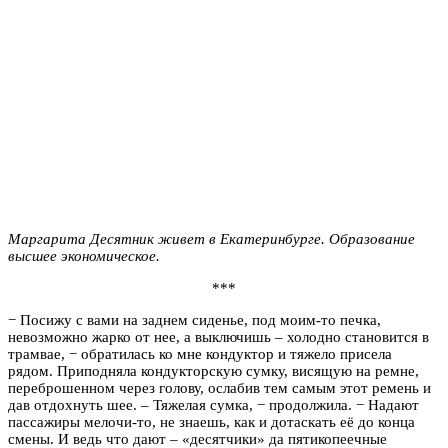
Маргарита Десятник
живет в Екатеринбурге. Образование
высшее экономическое.
***
− Посижу с вами на заднем сиденье, под моим-то печка,
невозможно жарко от нее, а выключишь – холодно становится в
трамвае, − обратилась ко мне кондуктор и тяжело присела
рядом. Приподняла кондукторскую сумку, висящую на ремне,
переброшенном через голову, ослабив тем самым этот ремень и
дав отдохнуть шее. – Тяжелая сумка, − продолжила. − Надают
пассажиры мелочи-то, не знаешь, как и дотаскать её до конца
смены. И ведь что дают – «десятчики» да пятикопеечные