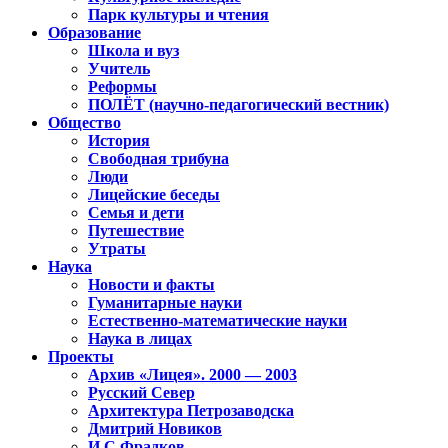
Парк культуры и чтения
Образование
Школа и вуз
Учитель
Реформы
ПОЛЁТ (научно-педагогический вестник)
Общество
История
Свободная трибуна
Люди
Лицейские беседы
Семья и дети
Путешествие
Утраты
Наука
Новости и факты
Гуманитарные науки
Естественно-математические науки
Наука в лицах
Проекты
Архив «Лицея». 2000 — 2003
Русский Север
Архитектура Петрозаводска
Дмитрий Новиков
И.С.Фрадков