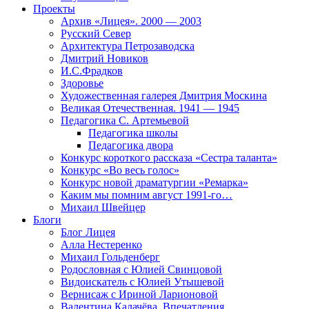
Проекты
Архив «Лицея». 2000 — 2003
Русский Север
Архитектура Петрозаводска
Дмитрий Новиков
И.С.Фрадков
Здоровье
Художественная галерея Дмитрия Москина
Великая Отечественная. 1941 — 1945
Педагогика С. Артемьевой
Педагогика школы
Педагогика двора
Конкурс короткого рассказа «Сестра таланта»
Конкурс «Во весь голос»
Конкурс новой драматургии «Ремарка»
Каким мы помним август 1991-го…
Михаил Швейцер
Блоги
Блог Лицея
Алла Нестеренко
Михаил Гольденберг
Родословная с Юлией Свинцовой
Видоискатель с Юлией Утышевой
Вернисаж с Ириной Ларионовой
Валентина Калачёва. Впечатления