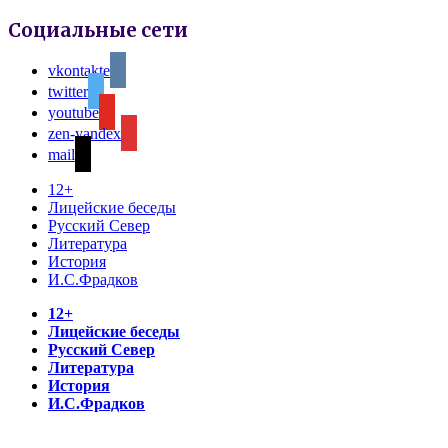
Социальные сети
vkontakte
twitter
youtube
zen-yandex
mail
12+
Лицейские беседы
Русский Север
Литература
История
И.С.Фрадков
12+
Лицейские беседы
Русский Север
Литература
История
И.С.Фрадков