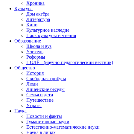
Хроника
Культура
Дом актёра
Литература
Кино
Культурное наследие
Парк культуры и чтения
Образование
Школа и вуз
Учитель
Реформы
ПОЛЁТ (научно-педагогический вестник)
Общество
История
Свободная трибуна
Люди
Лицейские беседы
Семья и дети
Путешествие
Утраты
Наука
Новости и факты
Гуманитарные науки
Естественно-математические науки
Наука в лицах