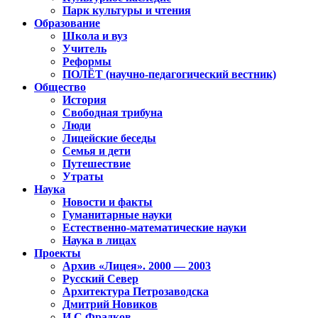
Парк культуры и чтения
Образование
Школа и вуз
Учитель
Реформы
ПОЛЁТ (научно-педагогический вестник)
Общество
История
Свободная трибуна
Люди
Лицейские беседы
Семья и дети
Путешествие
Утраты
Наука
Новости и факты
Гуманитарные науки
Естественно-математические науки
Наука в лицах
Проекты
Архив «Лицея». 2000 — 2003
Русский Север
Архитектура Петрозаводска
Дмитрий Новиков
И.С.Фрадков