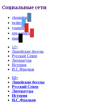
Социальные сети
vkontakte
twitter
youtube
zen-yandex
mail
12+
Лицейские беседы
Русский Север
Литература
История
И.С.Фрадков
12+
Лицейские беседы
Русский Север
Литература
История
И.С.Фрадков