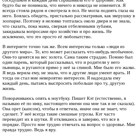
будто бы не понимала, что ничего и никогда не изменится. Я
всегда стояла рядом и смотрела в пол. Не могла поднять глаза на
него. Боялась обидеть, пристально рассматривая, как зверушку в
зоопарке. Поэтому я неловко топталась около двери и не знала,
что сказать, пока мама, сверкая отбеленными зубами,
закидывала вопросами про хозяйство и про жизнь. Не
исключено, что это просто её любопытство.
В интернете точно так же. Всем интересны только «люди из
другого мира». Те, кто может рассказать что-нибудь необычное.
Они-то ценятся на вес золота. Сама таким страдаю. Помню был
один парень, который рассказывал, что и родители у него
пьяницы, и ругаются прямо у неё за спиной. Мне было его жалко.
Я ведь верила ему, не знала, что и другие люди умеют врать. И
тогда он стал мне невероятно интересен. Я надоедала ему
каждый день, пытаясь выспросить побольше про ту, другую
жизнь.
Поворачиваюсь опять к ноутбуку. Пишет Кэт (естественно, я
называю её по нику, настоящего имени она мне так и не сказала).
Она орет (капсом), чтобы я ответила, иначе она не знает, что
сделает. У неё всегда такие смешные угрозы. Кэт часто
переводит их в шутки. Я откликаюсь и заверяю, что все в
порядке. Просто мне трудно отвечать на вопрос о здоровье. Мне
правда трудно. Ведь я вру.