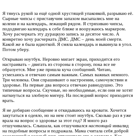
Я тянусь рукой за ещё одной хрустящей упаковкой, разрываю её.
Сырные чипсы с приставучим запахом высыпались мне на
колени и на календарь, лежащий рядом. Я стряхиваю чипсы,
пододвигаю календарь к себе ближе и вооружаюсь маркером.
Хочу расчеркать эту дурацкую запись за десятое число. А
конкретно хочу расчеркать ДМС. ДМС – день моей смерти.
Какой же я была идиоткой. Я смяла календарь и выкинула в угол.
Потом уберу.
Открываю ноутбук. Неровно мигает экран, приходится его
настраивать – двигать из стороны в сторону, пока все не
образуется. Мне уже пришла куча сообщений. Читаю,
усмехаюсь и отвечаю самым важным. Самых важных немного.
Три человека. Они спрашивают о настроении, самочувствии и
здоровье. На первые два вопроса отвечаю равнодушно. Это
типичные вопросы. Скучные, но необходимые, если они не хотят
наткнуться на злобную мигеру. На последний вопрос приходится
врать.
Я не добираю сообщение и откидываюсь на кровати. Хочется
закутаться в одеяло, но на нем стоит ноутбук. Сколько раз я уже
врала на вопрос о здоровье за этот год? Я много раз
отшучивалась. Слышала, как отшучивался
настоящий
инвалид
на подобные вопросы и подражала. Мама считала себя доброй
соседушкой и каждый день спрашивала его о здоровье. Как