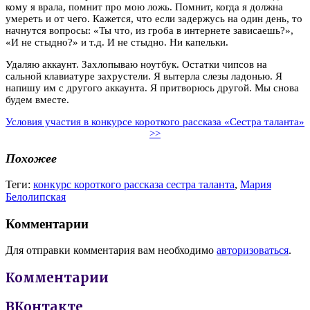
кому я врала, помнит про мою ложь. Помнит, когда я должна
умереть и от чего. Кажется, что если задержусь на один день, то
начнутся вопросы: «Ты что, из гроба в интернете зависаешь?»,
«И не стыдно?» и т.д. И не стыдно. Ни капельки.
Удаляю аккаунт. Захлопываю ноутбук. Остатки чипсов на
сальной клавиатуре захрустели. Я вытерла слезы ладонью. Я
напишу им с другого аккаунта. Я притворюсь другой. Мы снова
будем вместе.
Условия участия в конкурсе короткого рассказа «Сестра таланта»
>>
Похожее
Теги:
конкурс короткого рассказа сестра таланта
,
Мария
Белолипская
Комментарии
Для отправки комментария вам необходимо
авторизоваться
.
Комментарии
ВКонтакте