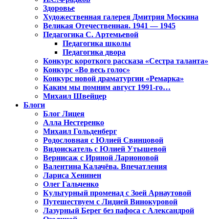
Здоровье
Художественная галерея Дмитрия Москина
Великая Отечественная. 1941 — 1945
Педагогика С. Артемьевой
Педагогика школы
Педагогика двора
Конкурс короткого рассказа «Сестра таланта»
Конкурс «Во весь голос»
Конкурс новой драматургии «Ремарка»
Каким мы помним август 1991-го…
Михаил Швейцер
Блоги
Блог Лицея
Алла Нестеренко
Михаил Гольденберг
Родословная с Юлией Свинцовой
Видоискатель с Юлией Утышевой
Вернисаж с Ириной Ларионовой
Валентина Калачёва. Впечатления
Лариса Хенинен
Олег Гальченко
Культурный променад с Зоей Арнаутовой
Путешествуем с Лидией Винокуровой
Лазурный Берег без пафоса с Александрой