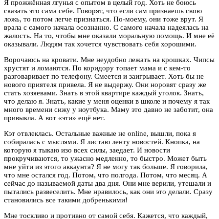
Я прожжённая лгунья с опытом в целый год. Хоть не боюсь
сказать это сама себе. Говорят, что если сам признаешь свою
ложь, то потом легче признаться. По-моему, они тоже врут. Я
врала с самого начала осознанно. С самого начала надеялась на
жалость. На то, чтобы мне оказали моральную помощь. И мне её
оказывали. Людям так хочется чувствовать себя хорошими.
Ворочаюсь на кровати. Мне неудобно лежать на крошках. Чипсы
хрустят и ломаются. По коридору топает мама и с кем-то
разговаривает по телефону. Смеется и заигрывает. Хоть бы не
нового приятеля привела. Я не выдержу. Они норовят сразу же
стать хозяевами. Знать в этой квартире каждый уголок. Знать,
что делаю я. Знать, какие у меня оценки в школе и почему я так
много времени сижу у ноутбука. Маму это давно не заботит, она
привыкла. А вот «эти» ещё нет.
Кэт отвлеклась. Остальные важные не online, вышли, пока я
собиралась с мыслями. Я листаю ленту новостей. Кнопка, на
которую я тыкаю изо всех силы, заедает. И новости
прокручиваются, то ужасно медленно, то быстро. Может быть
мне уйти из этого аккаунта? Я не могу так больше. Я говорила,
что мне остался год. Потом, что полгода. Потом, что месяц. А
сейчас до называемой даты два дня. Они мне верили, утешали и
пытались развеселить. Мне нравилось, как они это делали. Сразу
становились все такими добренькими!
Мне тоскливо и противно от самой себя. Кажется, что каждый,