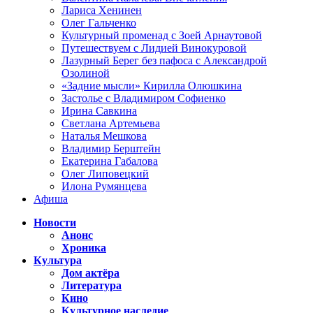
Лариса Хенинен
Олег Гальченко
Культурный променад с Зоей Арнаутовой
Путешествуем с Лидией Винокуровой
Лазурный Берег без пафоса с Александрой
Озолиной
«Задние мысли» Кирилла Олюшкина
Застолье с Владимиром Софиенко
Ирина Савкина
Светлана Артемьева
Наталья Мешкова
Владимир Берштейн
Екатерина Габалова
Олег Липовецкий
Илона Румянцева
Афиша
Новости
Анонс
Хроника
Культура
Дом актёра
Литература
Кино
Культурное наследие