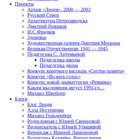
Проекты
Архив «Лицея». 2000 — 2003
Русский Север
Архитектура Петрозаводска
Дмитрий Новиков
И.С.Фрадков
Здоровье
Художественная галерея Дмитрия Москина
Великая Отечественная. 1941 — 1945
Педагогика С. Артемьевой
Педагогика школы
Педагогика двора
Конкурс короткого рассказа «Сестра таланта»
Конкурс «Во весь голос»
Конкурс новой драматургии «Ремарка»
Каким мы помним август 1991-го…
Михаил Швейцер
Блоги
Блог Лицея
Алла Нестеренко
Михаил Гольденберг
Родословная с Юлией Свинцовой
Видоискатель с Юлией Утышевой
Вернисаж с Ириной Ларионовой
Валентина Калачёва. Впечатления