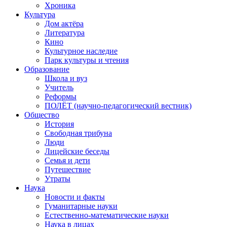
Хроника
Культура
Дом актёра
Литература
Кино
Культурное наследие
Парк культуры и чтения
Образование
Школа и вуз
Учитель
Реформы
ПОЛЁТ (научно-педагогический вестник)
Общество
История
Свободная трибуна
Люди
Лицейские беседы
Семья и дети
Путешествие
Утраты
Наука
Новости и факты
Гуманитарные науки
Естественно-математические науки
Наука в лицах