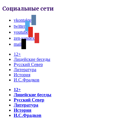
Социальные сети
vkontakte
twitter
youtube
zen-yandex
mail
12+
Лицейские беседы
Русский Север
Литература
История
И.С.Фрадков
12+
Лицейские беседы
Русский Север
Литература
История
И.С.Фрадков