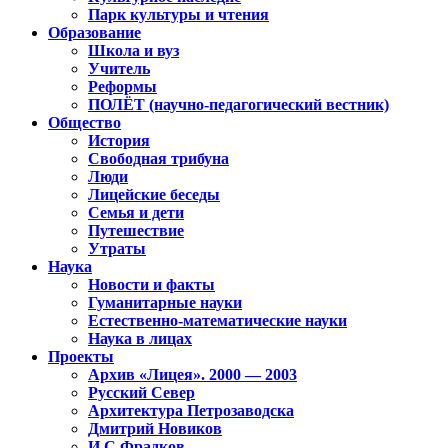
Парк культуры и чтения
Образование
Школа и вуз
Учитель
Реформы
ПОЛЁТ (научно-педагогический вестник)
Общество
История
Свободная трибуна
Люди
Лицейские беседы
Семья и дети
Путешествие
Утраты
Наука
Новости и факты
Гуманитарные науки
Естественно-математические науки
Наука в лицах
Проекты
Архив «Лицея». 2000 — 2003
Русский Север
Архитектура Петрозаводска
Дмитрий Новиков
И.С.Фрадков