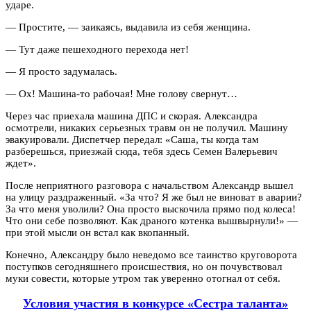
ударе.
— Простите, — заикаясь, выдавила из себя женщина.
— Тут даже пешеходного перехода нет!
— Я просто задумалась.
— Ох! Машина-то рабочая! Мне голову свернут…
Через час приехала машина ДПС и скорая. Александра
осмотрели, никаких серьезных травм он не получил. Машину
эвакуировали. Диспетчер передал: «Саша, ты когда там
разберешься, приезжай сюда, тебя здесь Семен Валерьевич
ждет».
После неприятного разговора с начальством Александр вышел
на улицу раздраженный. «За что? Я же был не виноват в аварии?
За что меня уволили? Она просто выскочила прямо под колеса!
Что они себе позволяют. Как драного котенка вышвырнули!» —
при этой мысли он встал как вкопанный.
Конечно, Александру было неведомо все таинство круговорота
поступков сегодняшнего происшествия, но он почувствовал
муки совести, которые утром так уверенно отогнал от себя.
Условия участия в конкурсе «Сестра таланта»