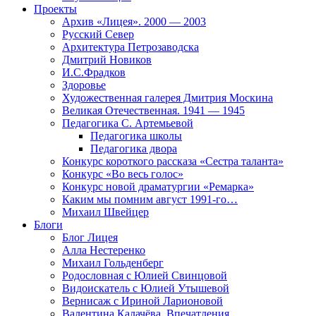
Проекты
Архив «Лицея». 2000 — 2003
Русский Север
Архитектура Петрозаводска
Дмитрий Новиков
И.С.Фрадков
Здоровье
Художественная галерея Дмитрия Москина
Великая Отечественная. 1941 — 1945
Педагогика С. Артемьевой
Педагогика школы
Педагогика двора
Конкурс короткого рассказа «Сестра таланта»
Конкурс «Во весь голос»
Конкурс новой драматургии «Ремарка»
Каким мы помним август 1991-го…
Михаил Швейцер
Блоги
Блог Лицея
Алла Нестеренко
Михаил Гольденберг
Родословная с Юлией Свинцовой
Видоискатель с Юлией Утышевой
Вернисаж с Ириной Ларионовой
Валентина Калачёва. Впечатления