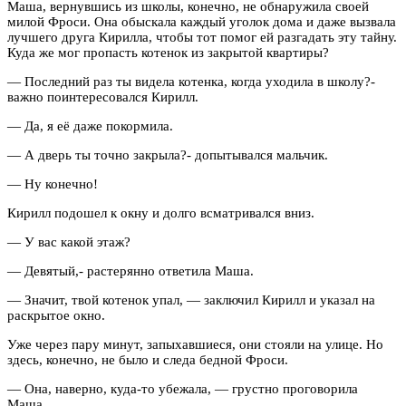
Маша, вернувшись из школы, конечно, не обнаружила своей
милой Фроси. Она обыскала каждый уголок дома и даже вызвала
лучшего друга Кирилла, чтобы тот помог ей разгадать эту тайну.
Куда же мог пропасть котенок из закрытой квартиры?
— Последний раз ты видела котенка, когда уходила в школу?-
важно поинтересовался Кирилл.
— Да, я её даже покормила.
— А дверь ты точно закрыла?- допытывался мальчик.
— Ну конечно!
Кирилл подошел к окну и долго всматривался вниз.
— У вас какой этаж?
— Девятый,- растерянно ответила Маша.
— Значит, твой котенок упал, — заключил Кирилл и указал на
раскрытое окно.
Уже через пару минут, запыхавшиеся, они стояли на улице. Но
здесь, конечно, не было и следа бедной Фроси.
— Она, наверно, куда-то убежала, — грустно проговорила
Маша.