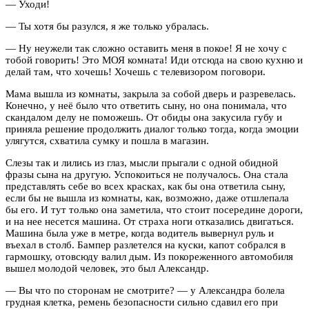
— Уходи!
— Ты хотя бы разулся, я же только убралась.
— Ну неужели так сложно оставить меня в покое! Я не хочу с
тобой говорить! Это МОЯ комната! Иди отсюда на свою кухню и
делай там, что хочешь! Хочешь с телевизором поговори.
Мама вышла из комнаты, закрыла за собой дверь и разревелась.
Конечно, у неё было что ответить сыну, но она понимала, что
скандалом делу не поможешь. От обиды она закусила губу и
приняла решение продолжить диалог только тогда, когда эмоции
улягутся, схватила сумку и пошла в магазин.
Слезы так и лились из глаз, мысли прыгали с одной обидной
фразы сына на другую. Успокоиться не получалось. Она стала
представлять себе во всех красках, как бы она ответила сыну,
если бы не вышла из комнаты, как, возможно, даже отшлепала
бы его. И тут только она заметила, что стоит посередине дороги,
и на нее несется машина. От страха ноги отказались двигаться.
Машина была уже в метре, когда водитель вывернул руль и
въехал в столб. Бампер разлетелся на куски, капот собрался в
гармошку, отовсюду валил дым. Из покореженного автомобиля
вышел молодой человек, это был Александр.
— Вы что по сторонам не смотрите? — у Александра болела
грудная клетка, ремень безопасности сильно сдавил его при