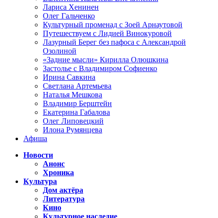
Лариса Хенинен
Олег Гальченко
Культурный променад с Зоей Арнаутовой
Путешествуем с Лидией Винокуровой
Лазурный Берег без пафоса с Александрой
Озолиной
«Задние мысли» Кирилла Олюшкина
Застолье с Владимиром Софиенко
Ирина Савкина
Светлана Артемьева
Наталья Мешкова
Владимир Берштейн
Екатерина Габалова
Олег Липовецкий
Илона Румянцева
Афиша
Новости
Анонс
Хроника
Культура
Дом актёра
Литература
Кино
Культурное наследие