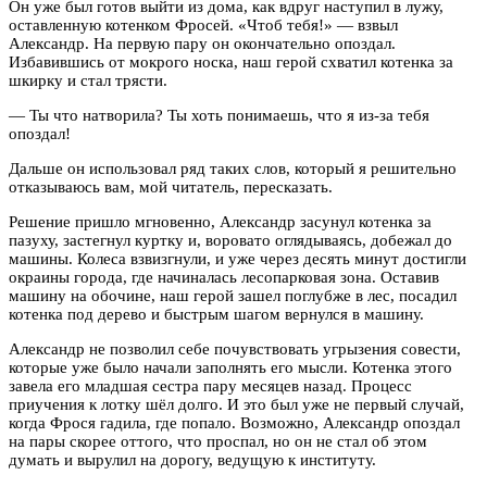
Он уже был готов выйти из дома, как вдруг наступил в лужу,
оставленную котенком Фросей. «Чтоб тебя!» — взвыл
Александр. На первую пару он окончательно опоздал.
Избавившись от мокрого носка, наш герой схватил котенка за
шкирку и стал трясти.
— Ты что натворила? Ты хоть понимаешь, что я из-за тебя
опоздал!
Дальше он использовал ряд таких слов, который я решительно
отказываюсь вам, мой читатель, пересказать.
Решение пришло мгновенно, Александр засунул котенка за
пазуху, застегнул куртку и, воровато оглядываясь, добежал до
машины. Колеса взвизгнули, и уже через десять минут достигли
окраины города, где начиналась лесопарковая зона. Оставив
машину на обочине, наш герой зашел поглубже в лес, посадил
котенка под дерево и быстрым шагом вернулся в машину.
Александр не позволил себе почувствовать угрызения совести,
которые уже было начали заполнять его мысли. Котенка этого
завела его младшая сестра пару месяцев назад. Процесс
приучения к лотку шёл долго. И это был уже не первый случай,
когда Фрося гадила, где попало. Возможно, Александр опоздал
на пары скорее оттого, что проспал, но он не стал об этом
думать и вырулил на дорогу, ведущую к институту.