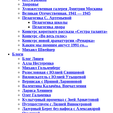
Здоровье
Художественная галерея Дмитрия Москина
Великая Отечественная. 1941 — 1945
Педагогика С. Артемьевой
Педагогика школы
Педагогика двора
Конкурс короткого рассказа «Сестра таланта»
Конкурс «Во весь голос»
Конкурс новой драматургии «Ремарка»
Каким мы помним август 1991-го…
Михаил Швейцер
Блоги
Блог Лицея
Алла Нестеренко
Михаил Гольденберг
Родословная с Юлией Свинцовой
Видоискатель с Юлией Утышевой
Вернисаж с Ириной Ларионовой
Валентина Калачёва. Впечатления
Лариса Хенинен
Олег Гальченко
Культурный променад с Зоей Арнаутовой
Путешествуем с Лидией Винокуровой
Лазурный Берег без пафоса с Александрой