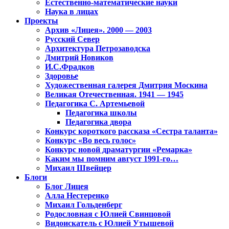
Естественно-математические науки
Наука в лицах
Проекты
Архив «Лицея». 2000 — 2003
Русский Север
Архитектура Петрозаводска
Дмитрий Новиков
И.С.Фрадков
Здоровье
Художественная галерея Дмитрия Москина
Великая Отечественная. 1941 — 1945
Педагогика С. Артемьевой
Педагогика школы
Педагогика двора
Конкурс короткого рассказа «Сестра таланта»
Конкурс «Во весь голос»
Конкурс новой драматургии «Ремарка»
Каким мы помним август 1991-го…
Михаил Швейцер
Блоги
Блог Лицея
Алла Нестеренко
Михаил Гольденберг
Родословная с Юлией Свинцовой
Видоискатель с Юлией Утышевой