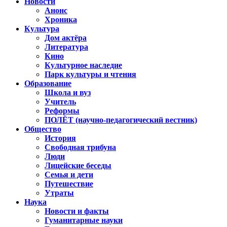
Новости
Анонс
Хроника
Культура
Дом актёра
Литература
Кино
Культурное наследие
Парк культуры и чтения
Образование
Школа и вуз
Учитель
Реформы
ПОЛЁТ (научно-педагогический вестник)
Общество
История
Свободная трибуна
Люди
Лицейские беседы
Семья и дети
Путешествие
Утраты
Наука
Новости и факты
Гуманитарные науки