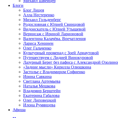
Михаил Швейцер
Блоги
Блог Лицея
Алла Нестеренко
Михаил Гольденберг
Родословная с Юлией Свинцовой
Видоискатель с Юлией Утышевой
Вернисаж с Ириной Ларионовой
Валентина Калачёва. Впечатления
Лариса Хенинен
Олег Гальченко
Культурный променад с Зоей Арнаутовой
Путешествуем с Лидией Винокуровой
Лазурный Берег без пафоса с Александрой Озолино
«Задние мысли» Кирилла Олюшкина
Застолье с Владимиром Софиенко
Ирина Савкина
Светлана Артемьева
Наталья Мешкова
Владимир Берштейн
Екатерина Габалова
Олег Липовецкий
Илона Румянцева
Афиша