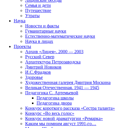
Лицейские беседы
Семья и дети
Путешествие
Утраты
Наука
Новости и факты
Гуманитарные науки
Естественно-математические науки
Наука в лицах
Проекты
Архив «Лицея». 2000 — 2003
Русский Север
Архитектура Петрозаводска
Дмитрий Новиков
И.С.Фрадков
Здоровье
Художественная галерея Дмитрия Москина
Великая Отечественная. 1941 — 1945
Педагогика С. Артемьевой
Педагогика школы
Педагогика двора
Конкурс короткого рассказа «Сестра таланта»
Конкурс «Во весь голос»
Конкурс новой драматургии «Ремарка»
Каким мы помним август 1991-го…