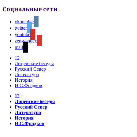
Социальные сети
vkontakte
twitter
youtube
zen-yandex
mail
12+
Лицейские беседы
Русский Север
Литература
История
И.С.Фрадков
12+
Лицейские беседы
Русский Север
Литература
История
И.С.Фрадков