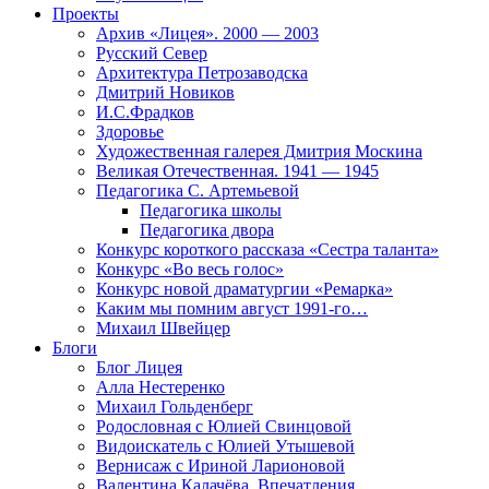
Проекты
Архив «Лицея». 2000 — 2003
Русский Север
Архитектура Петрозаводска
Дмитрий Новиков
И.С.Фрадков
Здоровье
Художественная галерея Дмитрия Москина
Великая Отечественная. 1941 — 1945
Педагогика С. Артемьевой
Педагогика школы
Педагогика двора
Конкурс короткого рассказа «Сестра таланта»
Конкурс «Во весь голос»
Конкурс новой драматургии «Ремарка»
Каким мы помним август 1991-го…
Михаил Швейцер
Блоги
Блог Лицея
Алла Нестеренко
Михаил Гольденберг
Родословная с Юлией Свинцовой
Видоискатель с Юлией Утышевой
Вернисаж с Ириной Ларионовой
Валентина Калачёва. Впечатления