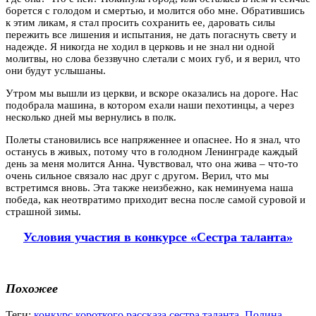
борется с голодом и смертью, и молится обо мне. Обратившись
к этим ликам, я стал просить сохранить ее, даровать силы
пережить все лишения и испытания, не дать погаснуть свету и
надежде. Я никогда не ходил в церковь и не знал ни одной
молитвы, но слова беззвучно слетали с моих губ, и я верил, что
они будут услышаны.
Утром мы вышли из церкви, и вскоре оказались на дороге. Нас
подобрала машина, в котором ехали наши пехотинцы, а через
несколько дней мы вернулись в полк.
Полеты становились все напряженнее и опаснее. Но я знал, что
останусь в живых, потому что в голодном Ленинграде каждый
день за меня молится Анна. Чувствовал, что она жива – что-то
очень сильное связало нас друг с другом. Верил, что мы
встретимся вновь. Эта также неизбежно, как неминуема наша
победа, как неотвратимо приходит весна после самой суровой и
страшной зимы.
Условия участия в конкурсе «Сестра таланта»
Похожее
Теги:
конкурс короткого рассказа сестра таланта
,
Полина