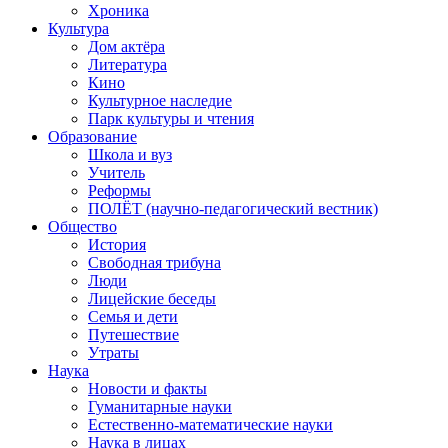
Хроника
Культура
Дом актёра
Литература
Кино
Культурное наследие
Парк культуры и чтения
Образование
Школа и вуз
Учитель
Реформы
ПОЛЁТ (научно-педагогический вестник)
Общество
История
Свободная трибуна
Люди
Лицейские беседы
Семья и дети
Путешествие
Утраты
Наука
Новости и факты
Гуманитарные науки
Естественно-математические науки
Наука в лицах