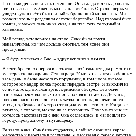
На пятый день снега стало меньше. Он стал доходить до колен,
идти стало легче. Значит, мы вышли из болот. Стрелок первым
увидел купола. Это был старый заброшенный монастырь. Мы
развели огонь и разделили остатки бортпайка. Над головой была
крыша, и можно лечь не на снег, а на пол, хоть холодный и
каменный.
Мой взгляд остановился на стене. Лики были почти
неразличимы, но чем дольше смотрел, тем яснее они
проступали.
– Я буду молиться о Вас, – вдруг всплыло в памяти.
В сентябре сорок первого я отогнал свой самолет для ремонта в
мастерскую на окраине Ленинграда. У меня оказался свободным
весь день, и было несколько поручений, в том числе письмо,
которое командир полка просил передать сестре. Я выходил из
ее дома, когда начался артиллерийский обстрел. Это было
настолько неожиданно, что я остановился на месте. Девушка,
появившаяся из соседнего подъезда почти одновременно со
мной, подбежала и быстро оттащила меня в сторону. Когда все
затихло, я спросил, можно ли ее проводить. Почему-то мне не
хотелось расставаться с ней. Она согласилась, и мы пошли по
городу, прекрасному и пугающему.
Ее звали Анна. Она была студентка, а сейчас окончила курсы
медсестер и работала в госпитале. Я рассказал о себе: о детстве