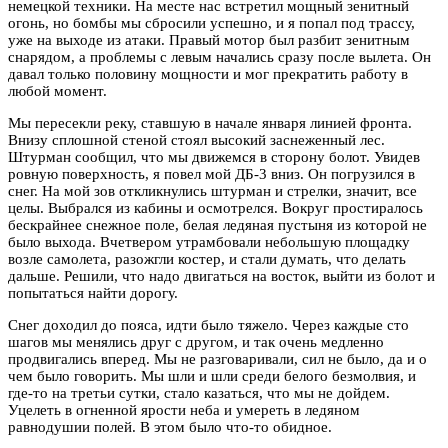
немецкой техники. На месте нас встретил мощный зенитный
огонь, но бомбы мы сбросили успешно, и я попал под трассу,
уже на выходе из атаки. Правый мотор был разбит зенитным
снарядом, а проблемы с левым начались сразу после вылета. Он
давал только половину мощности и мог прекратить работу в
любой момент.
Мы пересекли реку, ставшую в начале января линией фронта.
Внизу сплошной стеной стоял высокий заснеженный лес.
Штурман сообщил, что мы движемся в сторону болот. Увидев
ровную поверхность, я повел мой ДБ-3 вниз. Он погрузился в
снег. На мой зов откликнулись штурман и стрелки, значит, все
целы. Выбрался из кабины и осмотрелся. Вокруг простиралось
бескрайнее снежное поле, белая ледяная пустыня из которой не
было выхода. Вчетвером утрамбовали небольшую площадку
возле самолета, разожгли костер, и стали думать, что делать
дальше. Решили, что надо двигаться на восток, выйти из болот и
попытаться найти дорогу.
Снег доходил до пояса, идти было тяжело. Через каждые сто
шагов мы менялись друг с другом, и так очень медленно
продвигались вперед. Мы не разговаривали, сил не было, да и о
чем было говорить. Мы шли и шли среди белого безмолвия, и
где-то на третьи сутки, стало казаться, что мы не дойдем.
Уцелеть в огненной ярости неба и умереть в ледяном
равнодушии полей. В этом было что-то обидное.