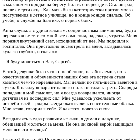
в маленьком городке на берегу Волги, о переезде в Сталинград
после смерти отца. Как мать была категорически против моего
поступления в летное училище, но в конце концов сдалась. Об
учебе, о службе на Балтике, о первых боях.
Анна слушала с удивительным, сопричастным вниманием, будто
переживая вместе со мной все сомнения, надежды, утраты. Меня
поразил внутренний свет, исходивший от нее. Мы подошли к
госпиталю. Она пристально посмотрела на меня, вглядывалась
куда-то глубоко, и сказала:
– Я буду молиться о Вас, Сергей.
В этой девушке было что-то особенное, незабываемое, но в
ожесточении и обреченности наших боев эта встреча стала
казаться чем-то нереальным. Мы делали по пять-шесть вылетов в
сутки. К началу января от нашего полка осталась треть. Снаряды
попадали в мой самолет, но я всегда возвращался, иногда
дотягивая из последних сил. Мне удавалось ускользать от
истребителей – рядом всегда оказывались спасительные облака.
Мне везло, говорил я себе. И кажется, повезло снова.
Вглядываясь в едва различимые лики, я думал о девушке,
обещавшей молиться за меня. Не она ли своей верой защищала
меня все эти месяцы?
Где она? Что с ней? Покинула город, или осталась в нем и сейчас