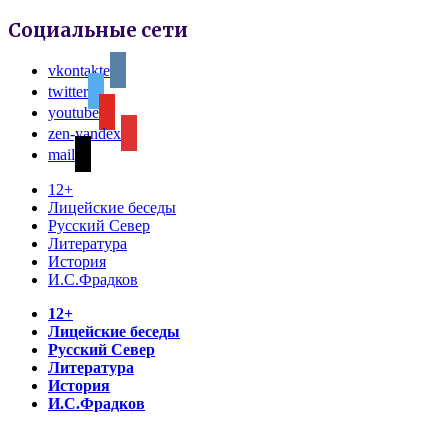
Социальные сети
vkontakte
twitter
youtube
zen-yandex
mail
12+
Лицейские беседы
Русский Север
Литература
История
И.С.Фрадков
12+
Лицейские беседы
Русский Север
Литература
История
И.С.Фрадков