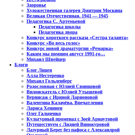
Здоровье
Художественная галерея Дмитрия Москина
Великая Отечественная. 1941 — 1945
Педагогика С. Артемьевой
Педагогика школы
Педагогика двора
Конкурс короткого рассказа «Сестра таланта»
Конкурс «Во весь голос»
Конкурс новой драматургии «Ремарка»
Каким мы помним август 1991-го…
Михаил Швейцер
Блоги
Блог Лицея
Алла Нестеренко
Михаил Гольденберг
Родословная с Юлией Свинцовой
Видоискатель с Юлией Утышевой
Вернисаж с Ириной Ларионовой
Валентина Калачёва. Впечатления
Лариса Хенинен
Олег Гальченко
Культурный променад с Зоей Арнаутовой
Путешествуем с Лидией Винокуровой
Лазурный Берег без пафоса с Александрой