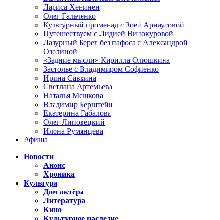
Лариса Хенинен
Олег Гальченко
Культурный променад с Зоей Арнаутовой
Путешествуем с Лидией Винокуровой
Лазурный Берег без пафоса с Александрой
Озолиной
«Задние мысли» Кирилла Олюшкина
Застолье с Владимиром Софиенко
Ирина Савкина
Светлана Артемьева
Наталья Мешкова
Владимир Берштейн
Екатерина Габалова
Олег Липовецкий
Илона Румянцева
Афиша
Новости
Анонс
Хроника
Культура
Дом актёра
Литература
Кино
Культурное наследие