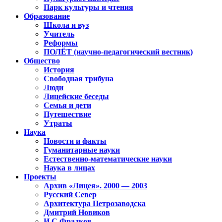
Парк культуры и чтения
Образование
Школа и вуз
Учитель
Реформы
ПОЛЁТ (научно-педагогический вестник)
Общество
История
Свободная трибуна
Люди
Лицейские беседы
Семья и дети
Путешествие
Утраты
Наука
Новости и факты
Гуманитарные науки
Естественно-математические науки
Наука в лицах
Проекты
Архив «Лицея». 2000 — 2003
Русский Север
Архитектура Петрозаводска
Дмитрий Новиков
И.С.Фрадков