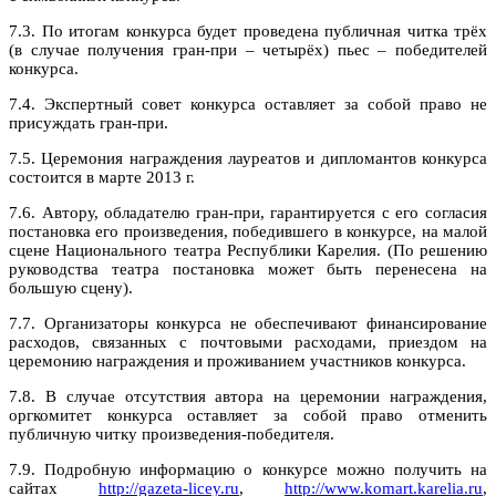
7.3. По итогам конкурса будет проведена публичная читка трёх
(в случае получения гран-при – четырёх) пьес – победителей
конкурса.
7.4. Экспертный совет конкурса оставляет за собой право не
присуждать гран-при.
7.5. Церемония награждения лауреатов и дипломантов конкурса
состоится в марте 2013 г.
7.6. Автору, обладателю гран-при, гарантируется с его согласия
постановка его произведения, победившего в конкурсе, на малой
сцене Национального театра Республики Карелия. (По решению
руководства театра постановка может быть перенесена на
большую сцену).
7.7. Организаторы конкурса не обеспечивают финансирование
расходов, связанных с почтовыми расходами, приездом на
церемонию награждения и проживанием участников конкурса.
7.8. В случае отсутствия автора на церемонии награждения,
оргкомитет конкурса оставляет за собой право отменить
публичную читку произведения-победителя.
7.9. Подробную информацию о конкурсе можно получить на
сайтах
http://gazeta-licey.ru
,
http://www.komart.karelia.ru
,