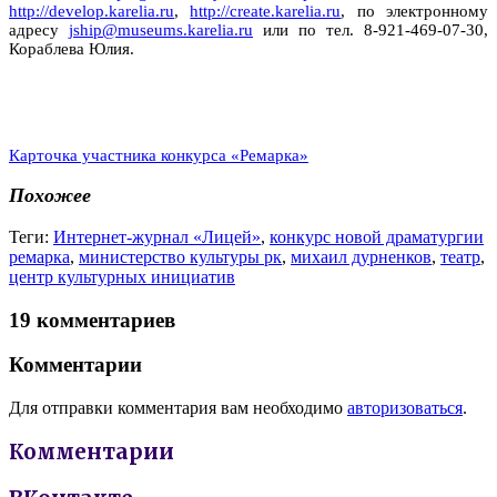
http://develop.karelia.ru
,
http://create.karelia.ru
, по электронному
адресу
jship@museums.karelia.ru
или по тел. 8-921-469-07-30,
Кораблева Юлия.
Карточка участника конкурса «Ремарка»
Похожее
Теги:
Интернет-журнал «Лицей»
,
конкурс новой драматургии
ремарка
,
министерство культуры рк
,
михаил дурненков
,
театр
,
центр культурных инициатив
19 комментариев
Комментарии
Для отправки комментария вам необходимо
авторизоваться
.
Комментарии