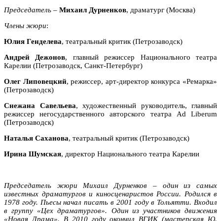
Председатель
–
Михаил Дурненков
, драматург (Москва)
Члены жюри
:
Юлия Генделева
, театральный критик (Петрозаводск)
Андрей Дежонов
, главный режиссер Национального театра
Карелии (Петрозаводск, Санкт-Петербург)
Олег Липовецкий
, режиссер, арт-директор конкурса «Ремарка»
(Петрозаводск)
Снежана Савельева
, художественный руководитель, главный
режиссер негосударственного авторского театра Ad Liberum
(Петрозаводск)
Наталья Саханова
, театральный критик (Петрозаводск)
Ирина Шумская
, директор Национального театра Карелии
Председатель жюри Михаил Дурненков – один из самых
известных драматургов и киносценаристов России. Родился в
1978 году. Пьесы начал писать в 2001 году в Тольятти. Входил
в группу «Цех драматургов». Один из участников движения
«Новая Драма». В 2010 году окончил ВГИК (мастерская Ю.