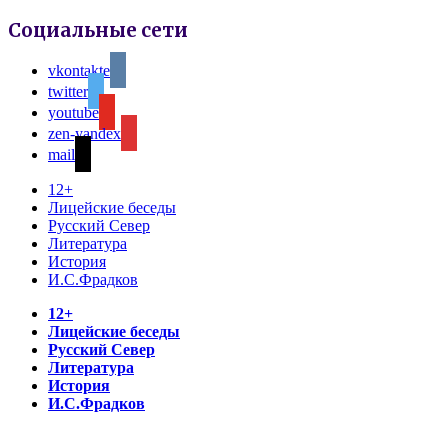
Социальные сети
vkontakte
twitter
youtube
zen-yandex
mail
12+
Лицейские беседы
Русский Север
Литература
История
И.С.Фрадков
12+
Лицейские беседы
Русский Север
Литература
История
И.С.Фрадков