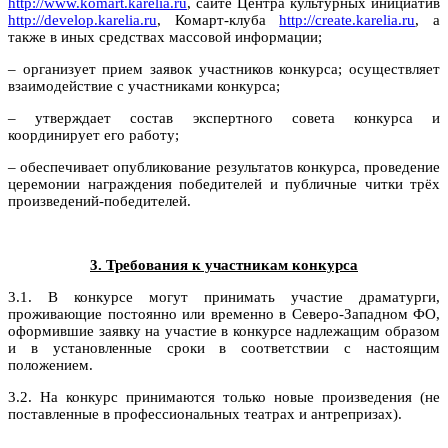
http://www.komart.karelia.ru
, сайте Центра культурных инициатив
http://develop.karelia.ru
, Комарт-клуба
http://create.karelia.ru
, а
также в иных средствах массовой информации;
– организует прием заявок участников конкурса; осуществляет
взаимодействие с участниками конкурса;
– утверждает состав экспертного совета конкурса и
координирует его работу;
– обеспечивает опубликование результатов конкурса, проведение
церемонии награждения победителей и публичные читки трёх
произведений-победителей.
3. Требования к участникам конкурса
3.1. В конкурсе могут принимать участие драматурги,
проживающие постоянно или временно в Северо-Западном ФО,
оформившие заявку на участие в конкурсе надлежащим образом
и в установленные сроки в соответствии с настоящим
положением.
3.2. На конкурс принимаются только новые произведения (не
поставленные в профессиональных театрах и антрепризах).