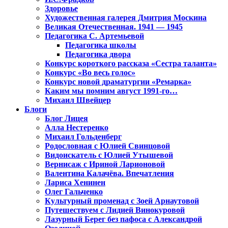
Здоровье
Художественная галерея Дмитрия Москина
Великая Отечественная. 1941 — 1945
Педагогика С. Артемьевой
Педагогика школы
Педагогика двора
Конкурс короткого рассказа «Сестра таланта»
Конкурс «Во весь голос»
Конкурс новой драматургии «Ремарка»
Каким мы помним август 1991-го…
Михаил Швейцер
Блоги
Блог Лицея
Алла Нестеренко
Михаил Гольденберг
Родословная с Юлией Свинцовой
Видоискатель с Юлией Утышевой
Вернисаж с Ириной Ларионовой
Валентина Калачёва. Впечатления
Лариса Хенинен
Олег Гальченко
Культурный променад с Зоей Арнаутовой
Путешествуем с Лидией Винокуровой
Лазурный Берег без пафоса с Александрой