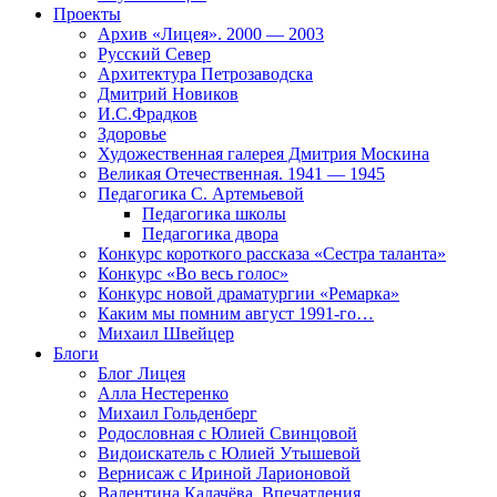
Проекты
Архив «Лицея». 2000 — 2003
Русский Север
Архитектура Петрозаводска
Дмитрий Новиков
И.С.Фрадков
Здоровье
Художественная галерея Дмитрия Москина
Великая Отечественная. 1941 — 1945
Педагогика С. Артемьевой
Педагогика школы
Педагогика двора
Конкурс короткого рассказа «Сестра таланта»
Конкурс «Во весь голос»
Конкурс новой драматургии «Ремарка»
Каким мы помним август 1991-го…
Михаил Швейцер
Блоги
Блог Лицея
Алла Нестеренко
Михаил Гольденберг
Родословная с Юлией Свинцовой
Видоискатель с Юлией Утышевой
Вернисаж с Ириной Ларионовой
Валентина Калачёва. Впечатления