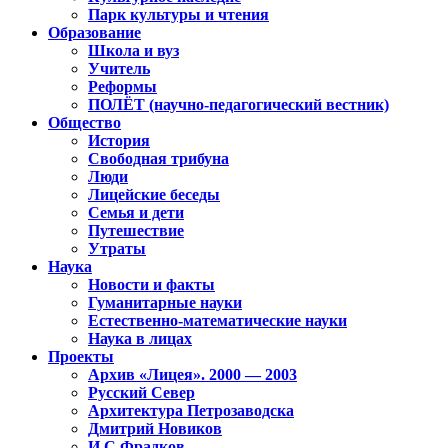
Парк культуры и чтения
Образование
Школа и вуз
Учитель
Реформы
ПОЛЁТ (научно-педагогический вестник)
Общество
История
Свободная трибуна
Люди
Лицейские беседы
Семья и дети
Путешествие
Утраты
Наука
Новости и факты
Гуманитарные науки
Естественно-математические науки
Наука в лицах
Проекты
Архив «Лицея». 2000 — 2003
Русский Север
Архитектура Петрозаводска
Дмитрий Новиков
И.С.Фрадков