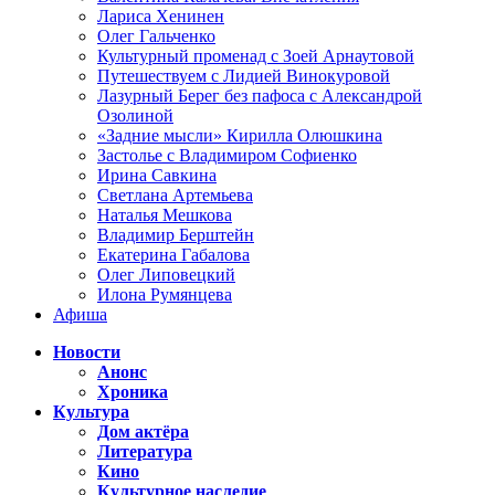
Лариса Хенинен
Олег Гальченко
Культурный променад с Зоей Арнаутовой
Путешествуем с Лидией Винокуровой
Лазурный Берег без пафоса с Александрой
Озолиной
«Задние мысли» Кирилла Олюшкина
Застолье с Владимиром Софиенко
Ирина Савкина
Светлана Артемьева
Наталья Мешкова
Владимир Берштейн
Екатерина Габалова
Олег Липовецкий
Илона Румянцева
Афиша
Новости
Анонс
Хроника
Культура
Дом актёра
Литература
Кино
Культурное наследие