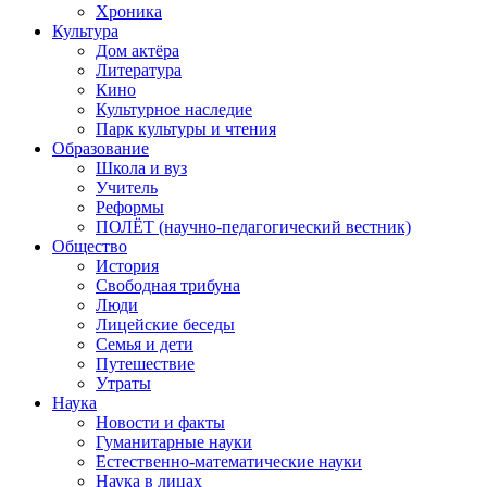
Хроника
Культура
Дом актёра
Литература
Кино
Культурное наследие
Парк культуры и чтения
Образование
Школа и вуз
Учитель
Реформы
ПОЛЁТ (научно-педагогический вестник)
Общество
История
Свободная трибуна
Люди
Лицейские беседы
Семья и дети
Путешествие
Утраты
Наука
Новости и факты
Гуманитарные науки
Естественно-математические науки
Наука в лицах