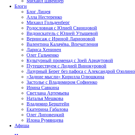
Михаил Швейцер
Блоги
Блог Лицея
Алла Нестеренко
Михаил Гольденберг
Родословная с Юлией Свинцовой
Видоискатель с Юлией Утышевой
Вернисаж с Ириной Ларионовой
Валентина Калачёва. Впечатления
Лариса Хенинен
Олег Гальченко
Культурный променад с Зоей Арнаутовой
Путешествуем с Лидией Винокуровой
Лазурный Берег без пафоса с Александрой Озолино
«Задние мысли» Кирилла Олюшкина
Застолье с Владимиром Софиенко
Ирина Савкина
Светлана Артемьева
Наталья Мешкова
Владимир Берштейн
Екатерина Габалова
Олег Липовецкий
Илона Румянцева
Афиша