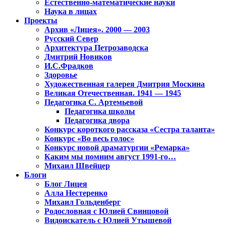
Естественно-математические науки
Наука в лицах
Проекты
Архив «Лицея». 2000 — 2003
Русский Север
Архитектура Петрозаводска
Дмитрий Новиков
И.С.Фрадков
Здоровье
Художественная галерея Дмитрия Москина
Великая Отечественная. 1941 — 1945
Педагогика С. Артемьевой
Педагогика школы
Педагогика двора
Конкурс короткого рассказа «Сестра таланта»
Конкурс «Во весь голос»
Конкурс новой драматургии «Ремарка»
Каким мы помним август 1991-го…
Михаил Швейцер
Блоги
Блог Лицея
Алла Нестеренко
Михаил Гольденберг
Родословная с Юлией Свинцовой
Видоискатель с Юлией Утышевой