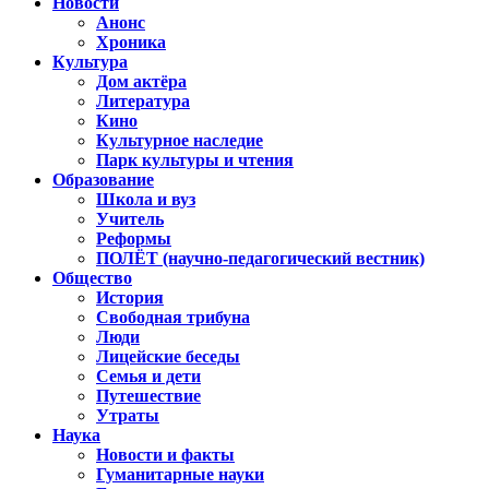
Новости
Анонс
Хроника
Культура
Дом актёра
Литература
Кино
Культурное наследие
Парк культуры и чтения
Образование
Школа и вуз
Учитель
Реформы
ПОЛЁТ (научно-педагогический вестник)
Общество
История
Свободная трибуна
Люди
Лицейские беседы
Семья и дети
Путешествие
Утраты
Наука
Новости и факты
Гуманитарные науки