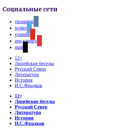
Социальные сети
vkontakte
twitter
youtube
zen-yandex
mail
12+
Лицейские беседы
Русский Север
Литература
История
И.С.Фрадков
12+
Лицейские беседы
Русский Север
Литература
История
И.С.Фрадков