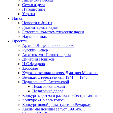
Лицейские беседы
Семья и дети
Путешествие
Утраты
Наука
Новости и факты
Гуманитарные науки
Естественно-математические науки
Наука в лицах
Проекты
Архив «Лицея». 2000 — 2003
Русский Север
Архитектура Петрозаводска
Дмитрий Новиков
И.С.Фрадков
Здоровье
Художественная галерея Дмитрия Москина
Великая Отечественная. 1941 — 1945
Педагогика С. Артемьевой
Педагогика школы
Педагогика двора
Конкурс короткого рассказа «Сестра таланта»
Конкурс «Во весь голос»
Конкурс новой драматургии «Ремарка»
Каким мы помним август 1991-го…