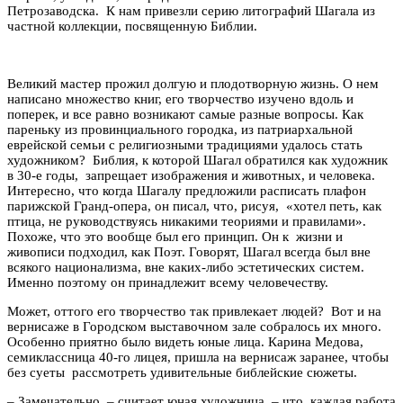
Петрозаводска. К нам привезли серию литографий Шагала из
частной коллекции, посвященную Библии.
Великий мастер прожил долгую и плодотворную жизнь. О нем
написано множество книг, его творчество изучено вдоль и
поперек, и все равно возникают самые разные вопросы. Как
пареньку из провинциального городка, из патриархальной
еврейской семьи с религиозными традициями удалось стать
художником? Библия, к которой Шагал обратился как художник
в 30-е годы, запрещает изображения и животных, и человека.
Интересно, что когда Шагалу предложили расписать плафон
парижской Гранд-опера, он писал, что, рисуя, «хотел петь, как
птица, не руководствуясь никакими теориями и правилами».
Похоже, что это вообще был его принцип. Он к жизни и
живописи подходил, как Поэт. Говорят, Шагал всегда был вне
всякого национализма, вне каких-либо эстетических систем.
Именно поэтому он принадлежит всему человечеству.
Может, оттого его творчество так привлекает людей? Вот и на
вернисаже в Городском выставочном зале собралось их много.
Особенно приятно было видеть юные лица. Карина Медова,
семиклассница 40-го лицея, пришла на вернисаж заранее, чтобы
без суеты рассмотреть удивительные библейские сюжеты.
– Замечательно, – считает юная художница, – что каждая работа