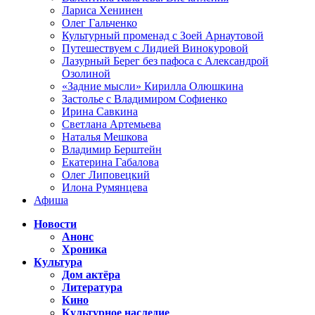
Лариса Хенинен
Олег Гальченко
Культурный променад с Зоей Арнаутовой
Путешествуем с Лидией Винокуровой
Лазурный Берег без пафоса с Александрой
Озолиной
«Задние мысли» Кирилла Олюшкина
Застолье с Владимиром Софиенко
Ирина Савкина
Светлана Артемьева
Наталья Мешкова
Владимир Берштейн
Екатерина Габалова
Олег Липовецкий
Илона Румянцева
Афиша
Новости
Анонс
Хроника
Культура
Дом актёра
Литература
Кино
Культурное наследие