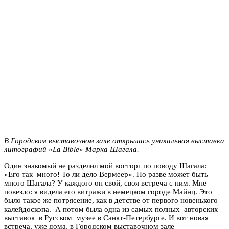
В Городском выставочном зале открылась уникальная выставка
литографий «La Bible» Марка Шагала.
Один знакомый не разделил мой восторг по поводу Шагала:
«Его так много! То ли дело Вермеер». Но разве может быть
много Шагала? У каждого он свой, своя встреча с ним. Мне
повезло: я видела его витражи в немецком городе Майнц. Это
было такое же потрясение, как в детстве от первого новенького
калейдоскопа. А потом была одна из самых полных авторских
выставок в Русском музее в Санкт-Петербурге. И вот новая
встреча, уже дома, в Городском выставочном зале