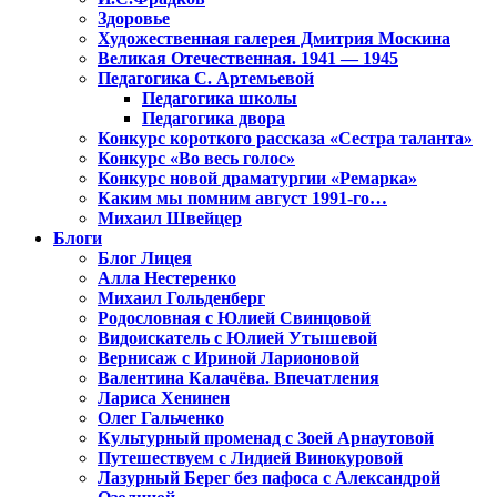
Здоровье
Художественная галерея Дмитрия Москина
Великая Отечественная. 1941 — 1945
Педагогика С. Артемьевой
Педагогика школы
Педагогика двора
Конкурс короткого рассказа «Сестра таланта»
Конкурс «Во весь голос»
Конкурс новой драматургии «Ремарка»
Каким мы помним август 1991-го…
Михаил Швейцер
Блоги
Блог Лицея
Алла Нестеренко
Михаил Гольденберг
Родословная с Юлией Свинцовой
Видоискатель с Юлией Утышевой
Вернисаж с Ириной Ларионовой
Валентина Калачёва. Впечатления
Лариса Хенинен
Олег Гальченко
Культурный променад с Зоей Арнаутовой
Путешествуем с Лидией Винокуровой
Лазурный Берег без пафоса с Александрой