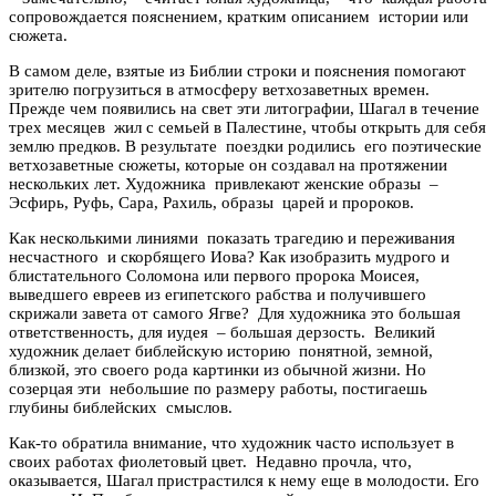
сопровождается пояснением, кратким описанием истории или
сюжета.
В самом деле, взятые из Библии строки и пояснения помогают
зрителю погрузиться в атмосферу ветхозаветных времен.
Прежде чем появились на свет эти литографии, Шагал в течение
трех месяцев жил с семьей в Палестине, чтобы открыть для себя
землю предков. В результате поездки родились его поэтические
ветхозаветные сюжеты, которые он создавал на протяжении
нескольких лет. Художника привлекают женские образы –
Эсфирь, Руфь, Сара, Рахиль, образы царей и пророков.
Как несколькими линиями показать трагедию и переживания
несчастного и скорбящего Иова? Как изобразить мудрого и
блистательного Соломона или первого пророка Моисея,
выведшего евреев из египетского рабства и получившего
скрижали завета от самого Ягве? Для художника это большая
ответственность, для иудея – большая дерзость. Великий
художник делает библейскую историю понятной, земной,
близкой, это своего рода картинки из обычной жизни. Но
созерцая эти небольшие по размеру работы, постигаешь
глубины библейских смыслов.
Как-то обратила внимание, что художник часто использует в
своих работах фиолетовый цвет. Недавно прочла, что,
оказывается, Шагал пристрастился к нему еще в молодости. Его