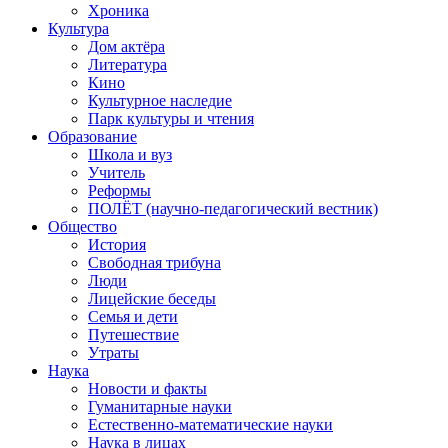
Хроника
Культура
Дом актёра
Литература
Кино
Культурное наследие
Парк культуры и чтения
Образование
Школа и вуз
Учитель
Реформы
ПОЛЁТ (научно-педагогический вестник)
Общество
История
Свободная трибуна
Люди
Лицейские беседы
Семья и дети
Путешествие
Утраты
Наука
Новости и факты
Гуманитарные науки
Естественно-математические науки
Наука в лицах