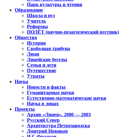
Парк культуры и чтения
Образование
Школа и вуз
Учитель
Реформы
ПОЛЁТ (научно-педагогический вестник)
Общество
История
Свободная трибуна
Люди
Лицейские беседы
Семья и дети
Путешествие
Утраты
Наука
Новости и факты
Гуманитарные науки
Естественно-математические науки
Наука в лицах
Проекты
Архив «Лицея». 2000 — 2003
Русский Север
Архитектура Петрозаводска
Дмитрий Новиков
И.С.Фрадков