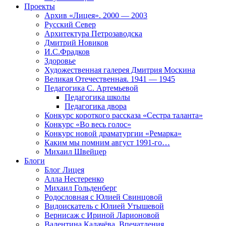
Проекты
Архив «Лицея». 2000 — 2003
Русский Север
Архитектура Петрозаводска
Дмитрий Новиков
И.С.Фрадков
Здоровье
Художественная галерея Дмитрия Москина
Великая Отечественная. 1941 — 1945
Педагогика С. Артемьевой
Педагогика школы
Педагогика двора
Конкурс короткого рассказа «Сестра таланта»
Конкурс «Во весь голос»
Конкурс новой драматургии «Ремарка»
Каким мы помним август 1991-го…
Михаил Швейцер
Блоги
Блог Лицея
Алла Нестеренко
Михаил Гольденберг
Родословная с Юлией Свинцовой
Видоискатель с Юлией Утышевой
Вернисаж с Ириной Ларионовой
Валентина Калачёва. Впечатления