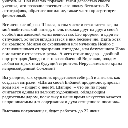
учитель И. Пэн был так поражен такой дерзостью своего
ученика, что позволил посещать его школу бесплатно. В
литографиях, обратите внимание, также часто присутствует
фиолетовый.
Все женские образы Шагала, в том числе и ветхозаветные, на
мой любительский взгляд, очень похожи друг на друга своей
особой шагаловской женственностью. Его пророки и цари не
отпускают, хочется вглядываться в них бесконечно. Взять хотя
бы красного Моисея со скрижалями или мученика Исайю с
остановившимся от прозрения взглядом , или безутешного Иова
в молитве с отверстым ртом. А чего стоит шедевр – двойной
портрет царя Давида и его возлюбленной Вирсавии, плодом
любви которых стал будущий строитель Иерусалимского храма
непревзойденный Соломон?
Вы увидите, как художник представлял себе рай и ангелов, как
создавал витражи. «Шагал своей Библией продемонстрировал
всем нам, – пишет о нем М. Шапиро, – что он по праву
считается одним из великих художников, обладающим
редкостным даром, поскольку в наше время искусство кажется
непроницаемым для содержания и духа священного писания».
Выставка потрясающая, будет работать до 22 июня.