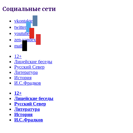
Социальные сети
vkontakte
twitter
youtube
zen-yandex
mail
12+
Лицейские беседы
Русский Север
Литература
История
И.С.Фрадков
12+
Лицейские беседы
Русский Север
Литература
История
И.С.Фрадков