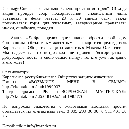
{hsimage|Сцена из спектакля "Очень простая история"|||}В ходе
акции пройдет сбор пожертвований: специальный ящик
установят в фойе театра. 29 и 30 апреля будут также
приниматься корм для животных, ветеринарные препараты,
миски, ошейники, поводки.. .
— Акция «Доброе дело» дает шанс обрести свой дом
брошенным и бездомным животным, — говорит сопредседатель
Карельского Общества защиты животных Максим Оленичев. –
Мы надеемся, что петрозаводчане проявят благородство и
добросердечность, а свою семью найдут те, кто уже так давно
этого ждет!
Организаторы:
Карельское республиканское Общество защиты животных
Группа «ВОЗЬМИТЕ МЕНЯ В СЕМЬЮ»
http://vkontakte.ru/club1999903
Театр драмы РК «ТВОРЧЕСКАЯ МАСТЕРСКАЯ»
http://vkontakte.ru/id5248192#/club1985776
По вопросам знакомства с животными выставки просим
обращаться по контактным тел.: 8 905 299 36 00, 8 911 431 30
76.
E-mail: trikitainfo@yandex.ru