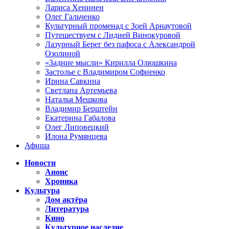
Лариса Хенинен
Олег Гальченко
Культурный променад с Зоей Арнаутовой
Путешествуем с Лидией Винокуровой
Лазурный Берег без пафоса с Александрой
Озолиной
«Задние мысли» Кирилла Олюшкина
Застолье с Владимиром Софиенко
Ирина Савкина
Светлана Артемьева
Наталья Мешкова
Владимир Берштейн
Екатерина Габалова
Олег Липовецкий
Илона Румянцева
Афиша
Новости
Анонс
Хроника
Культура
Дом актёра
Литература
Кино
Культурное наследие