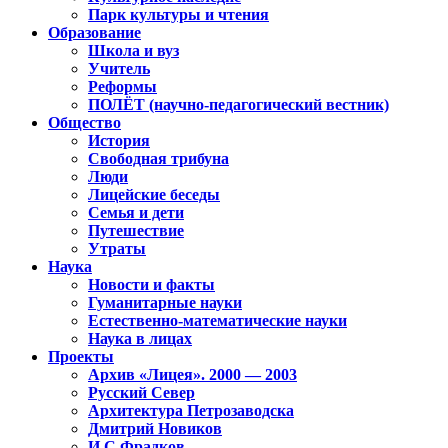
Парк культуры и чтения
Образование
Школа и вуз
Учитель
Реформы
ПОЛЁТ (научно-педагогический вестник)
Общество
История
Свободная трибуна
Люди
Лицейские беседы
Семья и дети
Путешествие
Утраты
Наука
Новости и факты
Гуманитарные науки
Естественно-математические науки
Наука в лицах
Проекты
Архив «Лицея». 2000 — 2003
Русский Север
Архитектура Петрозаводска
Дмитрий Новиков
И.С.Фрадков