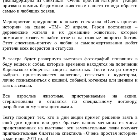
{hsimage|Сцена из спектакля "Очень простая история"|||}Акция
призвана помочь бездомным животным нашего города обрести
семью и любящих хозяев.
Мероприятие приурочено к показу спектакля «Очень простая
история» на сцене «ТМ» 29 апреля. Герои постановки –
деревенские жители и их домашние животные, которые
помогают хозяевам найти ответы на главные вопросы бытия.
Этот спектакль-притчу о любви и самопожертвовании любят
зрители всех возрастов и статусов.
В театре будет развернута выставка фотографий попавших в
беду кошек и собак, которые временно находятся на попечении
Карельского общества защиты животных. Гости театра смогут
выбрать приглянувшееся животное, связаться с куратором,
лично познакомиться с кошкой, собакой, котенком или щенком и
взять в семью.
Все взрослые животные, пристраиваемые на акции,
стерилизованы и отдаются по специальному договору,
разработанному зоозащитниками.
Театр поощрит тех, кто в дни акции примет решение взять в
свой дом одного или двух братьев наших меньших из числа
представленных на выставке: эти замечательные люди получат
пригласительные билеты на спектакль «Очень простая история»
в мае-июне 2011 года!