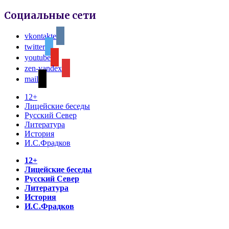
Социальные сети
vkontakte
twitter
youtube
zen-yandex
mail
12+
Лицейские беседы
Русский Север
Литература
История
И.С.Фрадков
12+
Лицейские беседы
Русский Север
Литература
История
И.С.Фрадков