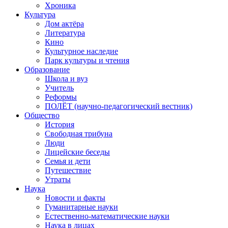
Хроника
Культура
Дом актёра
Литература
Кино
Культурное наследие
Парк культуры и чтения
Образование
Школа и вуз
Учитель
Реформы
ПОЛЁТ (научно-педагогический вестник)
Общество
История
Свободная трибуна
Люди
Лицейские беседы
Семья и дети
Путешествие
Утраты
Наука
Новости и факты
Гуманитарные науки
Естественно-математические науки
Наука в лицах