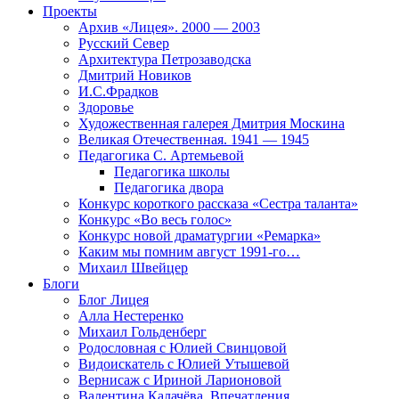
Проекты
Архив «Лицея». 2000 — 2003
Русский Север
Архитектура Петрозаводска
Дмитрий Новиков
И.С.Фрадков
Здоровье
Художественная галерея Дмитрия Москина
Великая Отечественная. 1941 — 1945
Педагогика С. Артемьевой
Педагогика школы
Педагогика двора
Конкурс короткого рассказа «Сестра таланта»
Конкурс «Во весь голос»
Конкурс новой драматургии «Ремарка»
Каким мы помним август 1991-го…
Михаил Швейцер
Блоги
Блог Лицея
Алла Нестеренко
Михаил Гольденберг
Родословная с Юлией Свинцовой
Видоискатель с Юлией Утышевой
Вернисаж с Ириной Ларионовой
Валентина Калачёва. Впечатления