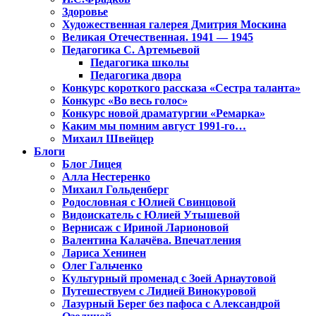
Здоровье
Художественная галерея Дмитрия Москина
Великая Отечественная. 1941 — 1945
Педагогика С. Артемьевой
Педагогика школы
Педагогика двора
Конкурс короткого рассказа «Сестра таланта»
Конкурс «Во весь голос»
Конкурс новой драматургии «Ремарка»
Каким мы помним август 1991-го…
Михаил Швейцер
Блоги
Блог Лицея
Алла Нестеренко
Михаил Гольденберг
Родословная с Юлией Свинцовой
Видоискатель с Юлией Утышевой
Вернисаж с Ириной Ларионовой
Валентина Калачёва. Впечатления
Лариса Хенинен
Олег Гальченко
Культурный променад с Зоей Арнаутовой
Путешествуем с Лидией Винокуровой
Лазурный Берег без пафоса с Александрой