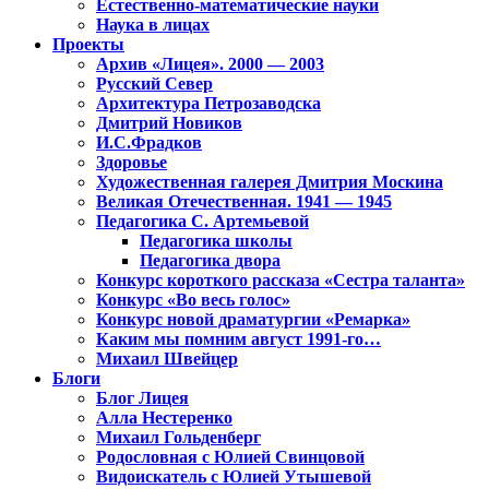
Естественно-математические науки
Наука в лицах
Проекты
Архив «Лицея». 2000 — 2003
Русский Север
Архитектура Петрозаводска
Дмитрий Новиков
И.С.Фрадков
Здоровье
Художественная галерея Дмитрия Москина
Великая Отечественная. 1941 — 1945
Педагогика С. Артемьевой
Педагогика школы
Педагогика двора
Конкурс короткого рассказа «Сестра таланта»
Конкурс «Во весь голос»
Конкурс новой драматургии «Ремарка»
Каким мы помним август 1991-го…
Михаил Швейцер
Блоги
Блог Лицея
Алла Нестеренко
Михаил Гольденберг
Родословная с Юлией Свинцовой
Видоискатель с Юлией Утышевой