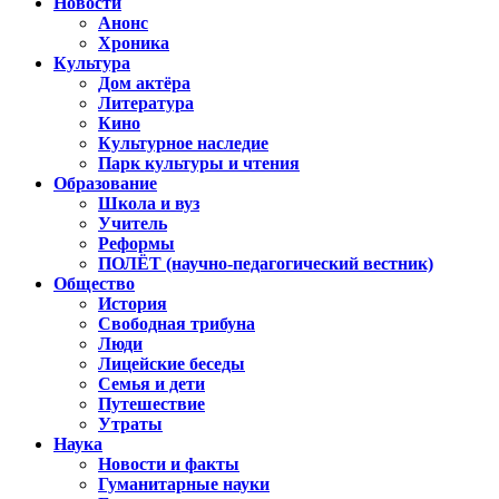
Новости
Анонс
Хроника
Культура
Дом актёра
Литература
Кино
Культурное наследие
Парк культуры и чтения
Образование
Школа и вуз
Учитель
Реформы
ПОЛЁТ (научно-педагогический вестник)
Общество
История
Свободная трибуна
Люди
Лицейские беседы
Семья и дети
Путешествие
Утраты
Наука
Новости и факты
Гуманитарные науки