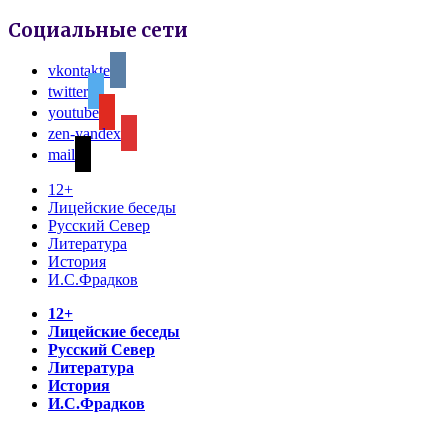
Социальные сети
vkontakte
twitter
youtube
zen-yandex
mail
12+
Лицейские беседы
Русский Север
Литература
История
И.С.Фрадков
12+
Лицейские беседы
Русский Север
Литература
История
И.С.Фрадков