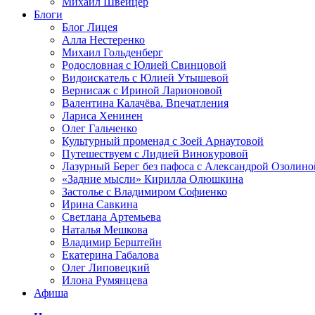
Михаил Швейцер
Блоги
Блог Лицея
Алла Нестеренко
Михаил Гольденберг
Родословная с Юлией Свинцовой
Видоискатель с Юлией Утышевой
Вернисаж с Ириной Ларионовой
Валентина Калачёва. Впечатления
Лариса Хенинен
Олег Гальченко
Культурный променад с Зоей Арнаутовой
Путешествуем с Лидией Винокуровой
Лазурный Берег без пафоса с Александрой Озолино
«Задние мысли» Кирилла Олюшкина
Застолье с Владимиром Софиенко
Ирина Савкина
Светлана Артемьева
Наталья Мешкова
Владимир Берштейн
Екатерина Габалова
Олег Липовецкий
Илона Румянцева
Афиша