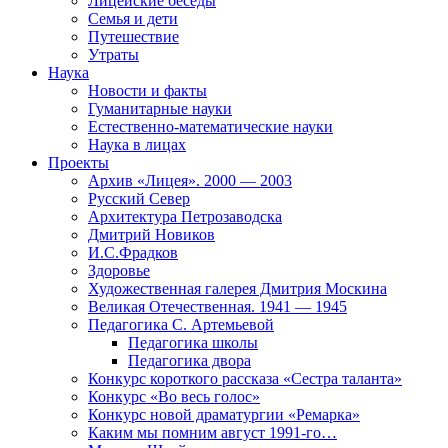
Лицейские беседы
Семья и дети
Путешествие
Утраты
Наука
Новости и факты
Гуманитарные науки
Естественно-математические науки
Наука в лицах
Проекты
Архив «Лицея». 2000 — 2003
Русский Север
Архитектура Петрозаводска
Дмитрий Новиков
И.С.Фрадков
Здоровье
Художественная галерея Дмитрия Москина
Великая Отечественная. 1941 — 1945
Педагогика С. Артемьевой
Педагогика школы
Педагогика двора
Конкурс короткого рассказа «Сестра таланта»
Конкурс «Во весь голос»
Конкурс новой драматургии «Ремарка»
Каким мы помним август 1991-го…