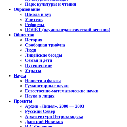
Парк культуры и чтения
Образование
Школа и вуз
Учитель
Реформы
ПОЛЁТ (научно-педагогический вестник)
Общество
История
Свободная трибуна
Люди
Лицейские беседы
Семья и дети
Путешествие
Утраты
Наука
Новости и факты
Гуманитарные науки
Естественно-математические науки
Наука в лицах
Проекты
Архив «Лицея». 2000 — 2003
Русский Север
Архитектура Петрозаводска
Дмитрий Новиков
И.С.Фрадков