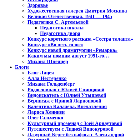
Здоровье
Художественная галерея Дмитрия Москина
Великая Отечественная. 1941 — 1945
Педагогика С. Артемьевой
Педагогика школы
Педагогика двора
Конкурс короткого рассказа «Сестра таланта»
Конкурс «Во весь голос»
Конкурс новой драматургии «Ремарка»
Каким мы помним август 1991-го…
Михаил Швейцер
Блоги
Блог Лицея
Алла Нестеренко
Михаил Гольденберг
Родословная с Юлией Свинцовой
Видоискатель с Юлией Утышевой
Вернисаж с Ириной Ларионовой
Валентина Калачёва. Впечатления
Лариса Хенинен
Олег Гальченко
Культурный променад с Зоей Арнаутовой
Путешествуем с Лидией Винокуровой
Лазурный Берег без пафоса с Александрой