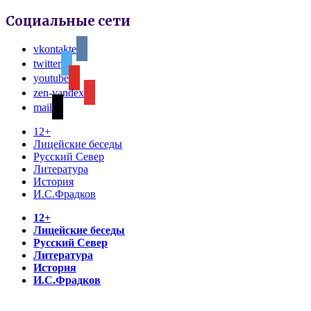
Социальные сети
vkontakte
twitter
youtube
zen-yandex
mail
12+
Лицейские беседы
Русский Север
Литература
История
И.С.Фрадков
12+
Лицейские беседы
Русский Север
Литература
История
И.С.Фрадков