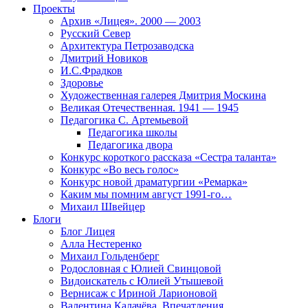
Проекты
Архив «Лицея». 2000 — 2003
Русский Север
Архитектура Петрозаводска
Дмитрий Новиков
И.С.Фрадков
Здоровье
Художественная галерея Дмитрия Москина
Великая Отечественная. 1941 — 1945
Педагогика С. Артемьевой
Педагогика школы
Педагогика двора
Конкурс короткого рассказа «Сестра таланта»
Конкурс «Во весь голос»
Конкурс новой драматургии «Ремарка»
Каким мы помним август 1991-го…
Михаил Швейцер
Блоги
Блог Лицея
Алла Нестеренко
Михаил Гольденберг
Родословная с Юлией Свинцовой
Видоискатель с Юлией Утышевой
Вернисаж с Ириной Ларионовой
Валентина Калачёва. Впечатления