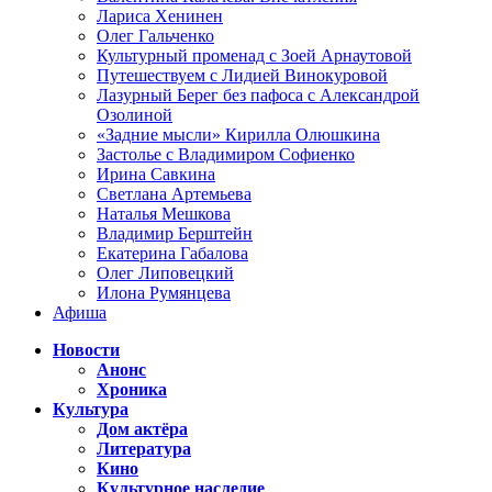
Лариса Хенинен
Олег Гальченко
Культурный променад с Зоей Арнаутовой
Путешествуем с Лидией Винокуровой
Лазурный Берег без пафоса с Александрой
Озолиной
«Задние мысли» Кирилла Олюшкина
Застолье с Владимиром Софиенко
Ирина Савкина
Светлана Артемьева
Наталья Мешкова
Владимир Берштейн
Екатерина Габалова
Олег Липовецкий
Илона Румянцева
Афиша
Новости
Анонс
Хроника
Культура
Дом актёра
Литература
Кино
Культурное наследие