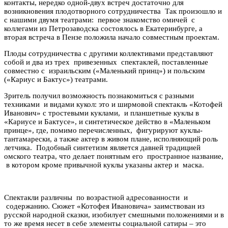
контакты, нередко одной-двух встреч достаточно для
возникновения плодотворного сотрудничества Так произошло и
с нашими двумя театрами: первое знакомство омичей с
коллегами из Петрозаводска состоялось в Екатеринбурге, а
вторая встреча в Пензе положила начало совместным проектам.
Плоды сотрудничества с другими коллективами представляют
собой и два из трех привезенных спектаклей, поставленные
совместно с израильским («Маленький принц») и польским
(«Кариус и Бактус») театрами.
Зритель получил возможность познакомиться с разными
техниками и видами кукол: это и ширмовой спектакль «Котофей
Иванович» с тростевыми куклами, и планшетные куклы в
«Кариусе и Бактусе», и синтетическое действо в «Маленьком
принце», где, помимо перечисленных, фигурируют куклы-
тантамарески, а также актер в живом плане, исполняющий роль
летчика. Подобный синтетизм является давней традицией
омского театра, что делает понятным его пространное название,
в котором кроме привычной куклы указаны актер и маска.
Спектакли различны по возрастной адресованности и
содержанию. Сюжет «Котофея Ивановича» заимствован из
русской народной сказки, изобилует смешными положениями и в
то же время несет в себе элементы социальной сатиры – это