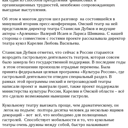
организационных трудностей, неизбежно сопровождающих
выездные выступления.
Об этом и многом другом шел разговор на состоявшейся в
минувший вторник пресс-конференции. Омский театр на ней
представляли директор театра Станислав Дубков и ведущие
актеры «Арлекина» Валерий Исаев и Лариса Шнякина. С нашей
стороны о совместном с гостями проекте рассказывала директор
театра кукол Карелии Любовь Васильева.
Станислав Дубков отметил, что сейчас в России стараются
возродить гастрольную деятельность театров, которая совсем
было замерла без государственной поддержки. В последние годы
в этом отношении произошли отрадные перемены. Была
принята федеральная целевая программа «Культура России», где
гастрольной деятельности отведен специальный раздел. В
рамках этой программы омский и петрозаводский театры
написали проект и выиграли грант, также проект поддержали
министерства культуры России, Карелии и Омской области – всё
это сделало возможными нынешние гастроли.
Кукольному театру выезжать проще, чем драматическому, он
легок на подъем: полтора десятка человек да несколько ящиков
декораций – вот всё, что необходимо для полноценных
гастролей. Способствует мобильности и то, что кукольные
театры очень дружны между собой, быстро налаживают