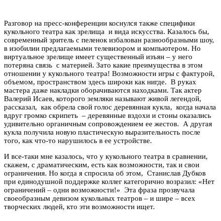
Разговор на пресс-конференции коснулся также специфики
кукольного театра как зрелища и вида искусства. Казалось бы,
современный зритель с пеленок избалован разнообразными шоу,
в изобилии предлагаемыми телевизором и компьютером. Но
виртуальное зрелище имеет существенный изъян – у него
потеряна связь с материей. Зато какие преимущества в этом
отношении у кукольного театра! Возможности игры с фактурой,
объемом, пространством здесь широки как нигде. В руках
мастера даже накладки оборачиваются находками. Так актер
Валерий Исаев, которого земляки называют живой легендой,
рассказал, как обрела свой голос деревянная кукла, когда начала
вдруг громко скрипеть – деревянные вздохи и стоны оказались
удивительно органичным сопровождением ее жестов. А другая
кукла получила новую пластическую выразительность после
того, как что-то нарушилось в ее устройстве.
И все-таки мне казалось, что у кукольного театра в сравнении,
скажем, с драматическим, есть как возможности, так и свои
ограничения. Но когда я спросила об этом, Станислав Дубков
при единодушной поддержке коллег категорично возразил: «Нет
ограничений – одни возможности!» Эта фраза прозвучала
своеобразным девизом кукольных театров – и шире – всех
творческих людей, кто эти возможности ищет.