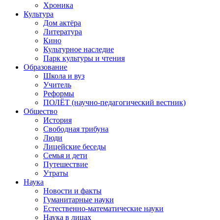
Хроника
Культура
Дом актёра
Литература
Кино
Культурное наследие
Парк культуры и чтения
Образование
Школа и вуз
Учитель
Реформы
ПОЛЁТ (научно-педагогический вестник)
Общество
История
Свободная трибуна
Люди
Лицейские беседы
Семья и дети
Путешествие
Утраты
Наука
Новости и факты
Гуманитарные науки
Естественно-математические науки
Наука в лицах