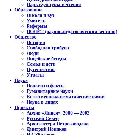
Парк культуры и чтения
Образование
Школа и вуз
Учитель
Реформы
ПОЛЁТ (научно-педагогический вестник)
Общество
История
Свободная трибуна
Люди
Лицейские беседы
Семья и дети
Путешествие
Утраты
Наука
Новости и факты
Гуманитарные науки
Естественно-математические науки
Наука в лицах
Проекты
Архив «Лицея». 2000 — 2003
Русский Север
Архитектура Петрозаводска
Дмитрий Новиков
И.С.Фрадков