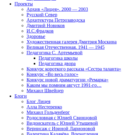
Проекты
Архив «Лицея». 2000 — 2003
Русский Север
Архитектура Петрозаводска
Дмитрий Новиков
И.С.Фрадков
Здоровье
Художественная галерея Дмитрия Москина
Великая Отечественная. 1941 — 1945
Педагогика С. Артемьевой
Педагогика школы
Педагогика двора
Конкурс короткого рассказа «Сестра таланта»
Конкурс «Во весь голос»
Конкурс новой драматургии «Ремарка»
Каким мы помним август 1991-го…
Михаил Швейцер
Блоги
Блог Лицея
Алла Нестеренко
Михаил Гольденберг
Родословная с Юлией Свинцовой
Видоискатель с Юлией Утышевой
Вернисаж с Ириной Ларионовой
Валентина Калачёва. Впечатления