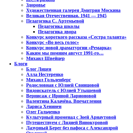
Здоровье
Художественная галерея Дмитрия Москина
Великая Отечественная. 1941 — 1945
Педагогика С. Артемьевой
Педагогика школы
Педагогика двора
Конкурс короткого рассказа «Сестра таланта»
Конкурс «Во весь голос»
Конкурс новой драматургии «Ремарка»
Каким мы помним август 1991-го…
Михаил Швейцер
Блоги
Блог Лицея
Алла Нестеренко
Михаил Гольденберг
Родословная с Юлией Свинцовой
Видоискатель с Юлией Утышевой
Вернисаж с Ириной Ларионовой
Валентина Калачёва. Впечатления
Лариса Хенинен
Олег Гальченко
Культурный променад с Зоей Арнаутовой
Путешествуем с Лидией Винокуровой
Лазурный Берег без пафоса с Александрой