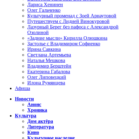
Лариса Хенинен
Олег Гальченко
Культурный променад с Зоей Арнаутовой
Путешествуем с Лидией Винокуровой
Лазурный Берег без пафоса с Александрой
Озолиной
«Задние мысли» Кирилла Олюшкина
Застолье с Владимиром Софиенко
Ирина Савкина
Светлана Артемьева
Наталья Мешкова
Владимир Берштейн
Екатерина Габалова
Олег Липовецкий
Илона Румянцева
Афиша
Новости
Анонс
Хроника
Культура
Дом актёра
Литература
Кино
Культурное наследие