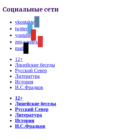
Социальные сети
vkontakte
twitter
youtube
zen-yandex
mail
12+
Лицейские беседы
Русский Север
Литература
История
И.С.Фрадков
12+
Лицейские беседы
Русский Север
Литература
История
И.С.Фрадков