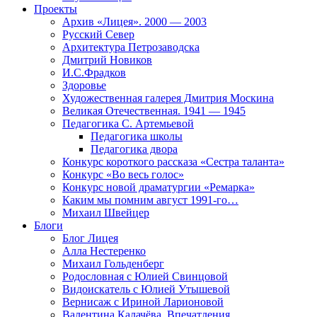
Проекты
Архив «Лицея». 2000 — 2003
Русский Север
Архитектура Петрозаводска
Дмитрий Новиков
И.С.Фрадков
Здоровье
Художественная галерея Дмитрия Москина
Великая Отечественная. 1941 — 1945
Педагогика С. Артемьевой
Педагогика школы
Педагогика двора
Конкурс короткого рассказа «Сестра таланта»
Конкурс «Во весь голос»
Конкурс новой драматургии «Ремарка»
Каким мы помним август 1991-го…
Михаил Швейцер
Блоги
Блог Лицея
Алла Нестеренко
Михаил Гольденберг
Родословная с Юлией Свинцовой
Видоискатель с Юлией Утышевой
Вернисаж с Ириной Ларионовой
Валентина Калачёва. Впечатления