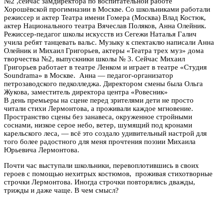
№2 ,сейчас замдиректора по воспитательной работе
Хорошёвской прогимназии в Москве. Со школьниками работали
режиссер и актер Театра имени Гомера (Москва) Влад Костюк,
актер Национального театра Вячеслав Поляков, Анна Олейник.
Режиссер-педагог школы искусств из Сегежи Наталья Галич
учила ребят танцевать вальс. Музыку к спектаклю написали Анна
Олейник и Михаил Григорьев, актеры «Театра трех муз» дома
творчества №2, выпускники школы № 3. Сейчас Михаил
Григорьев работает в театре Ленком и играет в театре «Студия
Soundrama» в Москве. Анна — педагог-организатор
петрозаводского педколледжа. Директором смены была Ольга
Жукова, заместитель директора центра «Ровесник»
В день премьеры на сцене перед зрителями дети не просто
читали стихи Лермонтова, а проживали каждое мгновение.
Пространство сцены без занавеса, окруженное стройными
соснами, низкое серое небо, ветер, шумящий под кронами
карельского леса, — всё это создало удивительный настрой для
того более радостного для меня прочтения поэзии Михаила
Юрьевича Лермонтова.
Почти час выступали школьники, перевоплотившись в своих
героев с помощью нехитрых костюмов, проживая стихотворные
строчки Лермонтова. Иногда строчки повторялись дважды,
трижды и даже чаще. В чем смысл?