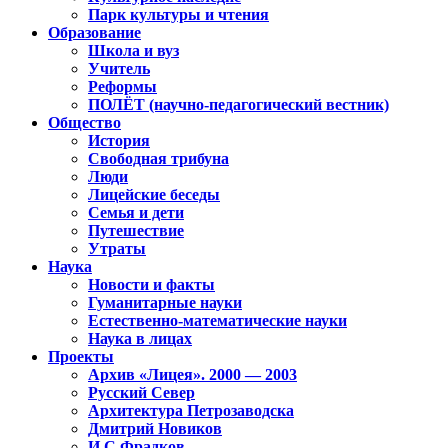
Парк культуры и чтения
Образование
Школа и вуз
Учитель
Реформы
ПОЛЁТ (научно-педагогический вестник)
Общество
История
Свободная трибуна
Люди
Лицейские беседы
Семья и дети
Путешествие
Утраты
Наука
Новости и факты
Гуманитарные науки
Естественно-математические науки
Наука в лицах
Проекты
Архив «Лицея». 2000 — 2003
Русский Север
Архитектура Петрозаводска
Дмитрий Новиков
И.С.Фрадков