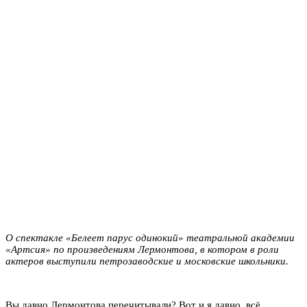
О спектакле «Белеет парус одинокий» театральной академии
«Артсия» по произведениям Лермонтова, в котором в роли
актеров выступили петрозаводские и московские школьники.
Вы давно Лермонтова перечитывали? Вот и я давно, всё