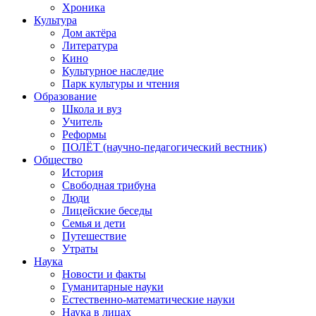
Хроника
Культура
Дом актёра
Литература
Кино
Культурное наследие
Парк культуры и чтения
Образование
Школа и вуз
Учитель
Реформы
ПОЛЁТ (научно-педагогический вестник)
Общество
История
Свободная трибуна
Люди
Лицейские беседы
Семья и дети
Путешествие
Утраты
Наука
Новости и факты
Гуманитарные науки
Естественно-математические науки
Наука в лицах