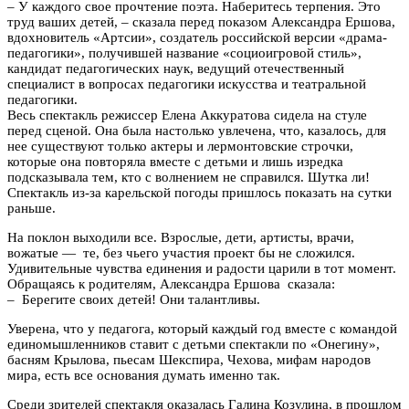
– У каждого свое прочтение поэта. Наберитесь терпения. Это
труд ваших детей, – сказала перед показом Александра Ершова,
вдохновитель «Артсии», создатель российской версии «драма-
педагогики», получившей название «социоигровой стиль»,
кандидат педагогических наук, ведущий отечественный
специалист в вопросах педагогики искусства и театральной
педагогики.
Весь спектакль режиссер Елена Аккуратова сидела на стуле
перед сценой. Она была настолько увлечена, что, казалось, для
нее существуют только актеры и лермонтовские строчки,
которые она повторяла вместе с детьми и лишь изредка
подсказывала тем, кто с волнением не справился. Шутка ли!
Спектакль из-за карельской погоды пришлось показать на сутки
раньше.
На поклон выходили все. Взрослые, дети, артисты, врачи,
вожатые — те, без чьего участия проект бы не сложился.
Удивительные чувства единения и радости царили в тот момент.
Обращаясь к родителям, Александра Ершова сказала:
– Берегите своих детей! Они талантливы.
Уверена, что у педагога, который каждый год вместе с командой
единомышленников ставит с детьми спектакли по «Онегину»,
басням Крылова, пьесам Шекспира, Чехова, мифам народов
мира, есть все основания думать именно так.
Среди зрителей спектакля оказалась Галина Козулина, в прошлом