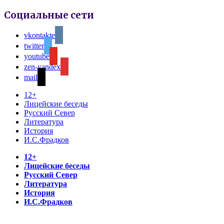
Социальные сети
vkontakte
twitter
youtube
zen-yandex
mail
12+
Лицейские беседы
Русский Север
Литература
История
И.С.Фрадков
12+
Лицейские беседы
Русский Север
Литература
История
И.С.Фрадков