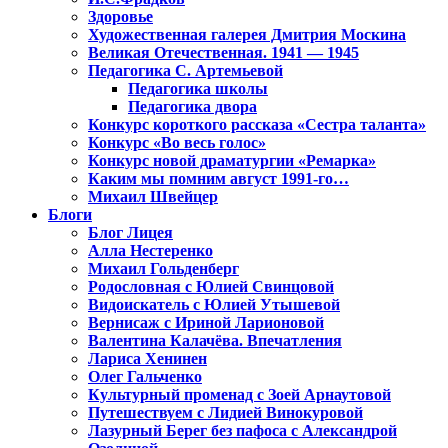
Здоровье
Художественная галерея Дмитрия Москина
Великая Отечественная. 1941 — 1945
Педагогика С. Артемьевой
Педагогика школы
Педагогика двора
Конкурс короткого рассказа «Сестра таланта»
Конкурс «Во весь голос»
Конкурс новой драматургии «Ремарка»
Каким мы помним август 1991-го…
Михаил Швейцер
Блоги
Блог Лицея
Алла Нестеренко
Михаил Гольденберг
Родословная с Юлией Свинцовой
Видоискатель с Юлией Утышевой
Вернисаж с Ириной Ларионовой
Валентина Калачёва. Впечатления
Лариса Хенинен
Олег Гальченко
Культурный променад с Зоей Арнаутовой
Путешествуем с Лидией Винокуровой
Лазурный Берег без пафоса с Александрой