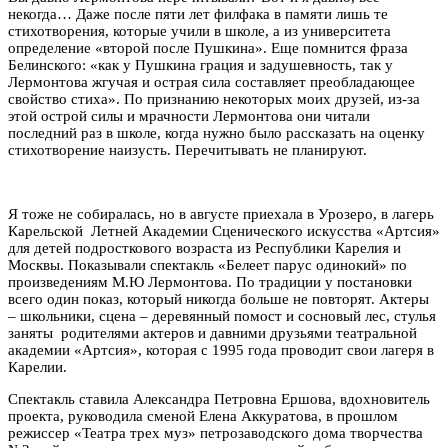
некогда… Даже после пяти лет филфака в памяти лишь те
стихотворения, которые учили в школе, а из университета
определение «второй после Пушкина». Еще помнится фраза
Белинского: «как у Пушкина грация и задушевность, так у
Лермонтова жгучая и острая сила составляет преобладающее
свойство стиха». По признанию некоторых моих друзей, из-за
этой острой силы и мрачности Лермонтова они читали
последний раз в школе, когда нужно было рассказать на оценку
стихотворение наизусть. Перечитывать не планируют.
Я тоже не собиралась, но в августе приехала в Урозеро, в лагерь
Карельской Летней Академии Сценического искусства «Артсия»
для детей подросткового возраста из Республики Карелия и
Москвы. Показывали спектакль «Белеет парус одинокий» по
произведениям М.Ю Лермонтова. По традиции у постановки
всего один показ, который никогда больше не повторят. Актеры
– школьники, сцена – деревянный помост и сосновый лес, стулья
заняты родителями актеров и давними друзьями театральной
академии «Артсия», которая с 1995 года проводит свои лагеря в
Карелии.
Спектакль ставила Александра Петровна Ершова, вдохновитель
проекта, руководила сменой Елена Аккуратова, в прошлом
режиссер «Театра трех муз» петрозаводского дома творчества