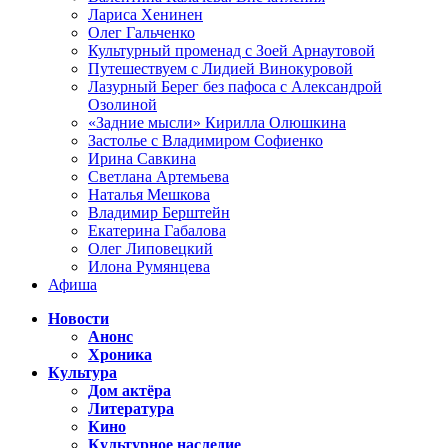
Лариса Хенинен
Олег Гальченко
Культурный променад с Зоей Арнаутовой
Путешествуем с Лидией Винокуровой
Лазурный Берег без пафоса с Александрой
Озолиной
«Задние мысли» Кирилла Олюшкина
Застолье с Владимиром Софиенко
Ирина Савкина
Светлана Артемьева
Наталья Мешкова
Владимир Берштейн
Екатерина Габалова
Олег Липовецкий
Илона Румянцева
Афиша
Новости
Анонс
Хроника
Культура
Дом актёра
Литература
Кино
Культурное наследие