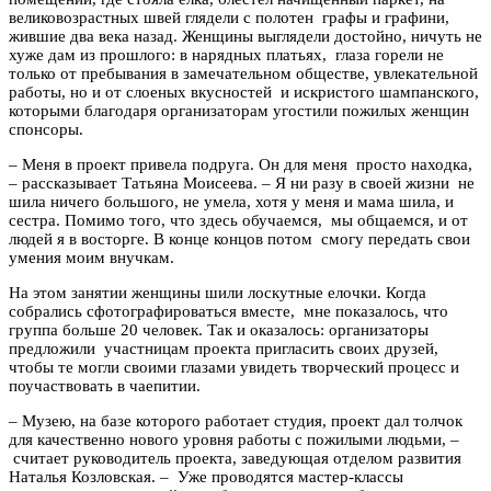
великовозрастных швей глядели с полотен графы и графини,
жившие два века назад. Женщины выглядели достойно, ничуть не
хуже дам из прошлого: в нарядных платьях, глаза горели не
только от пребывания в замечательном обществе, увлекательной
работы, но и от слоеных вкусностей и искристого шампанского,
которыми благодаря организаторам угостили пожилых женщин
спонсоры.
– Меня в проект привела подруга. Он для меня просто находка,
– рассказывает Татьяна Моисеева. – Я ни разу в своей жизни не
шила ничего большого, не умела, хотя у меня и мама шила, и
сестра. Помимо того, что здесь обучаемся, мы общаемся, и от
людей я в восторге. В конце концов потом смогу передать свои
умения моим внучкам.
На этом занятии женщины шили лоскутные елочки. Когда
собрались сфотографироваться вместе, мне показалось, что
группа больше 20 человек. Так и оказалось: организаторы
предложили участницам проекта пригласить своих друзей,
чтобы те могли своими глазами увидеть творческий процесс и
поучаствовать в чаепитии.
– Музею, на базе которого работает студия, проект дал толчок
для качественно нового уровня работы с пожилыми людьми, –
считает руководитель проекта, заведующая отделом развития
Наталья Козловская. – Уже проводятся мастер-классы