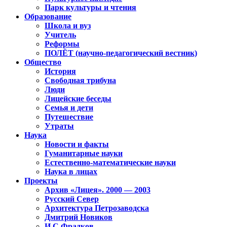
Парк культуры и чтения
Образование
Школа и вуз
Учитель
Реформы
ПОЛЁТ (научно-педагогический вестник)
Общество
История
Свободная трибуна
Люди
Лицейские беседы
Семья и дети
Путешествие
Утраты
Наука
Новости и факты
Гуманитарные науки
Естественно-математические науки
Наука в лицах
Проекты
Архив «Лицея». 2000 — 2003
Русский Север
Архитектура Петрозаводска
Дмитрий Новиков
И.С.Фрадков