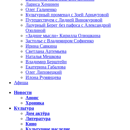
Лариса Хенинен
Олег Гальченко
Культурный променад с Зоей Арнаутовой
Путешествуем с Лидией Винокуровой
Лазурный Берег без пафоса с Александрой
Озолиной
«Задние мысли» Кирилла Олюшкина
Застолье с Владимиром Софиенко
Ирина Савкина
Светлана Артемьева
Наталья Мешкова
Владимир Берштейн
Екатерина Габалова
Олег Липовецкий
Илона Румянцева
Афиша
Новости
Анонс
Хроника
Культура
Дом актёра
Литература
Кино
Культурное наследие