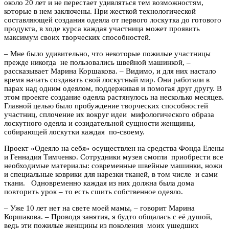
около 20 лет и не перестает удивляться тем возможностям,
которые в нем заключены. При жесткой технологической
составляющей создания одеяла от первого лоскутка до готового
продукта, в ходе курса каждая участница может проявить
максимум своих творческих способностей.
– Мне было удивительно, что некоторые пожилые участницы
прежде никогда не пользовались швейной машинкой, –
рассказывает Марина Коршакова. – Видимо, и для них настало
время начать создавать свой лоскутный мир. Они работали в
парах над одним одеялом, поддерживая и помогая друг другу. В
этом проекте создание одеяла растянулось на несколько месяцев.
Главной целью было пробуждение творческих способностей
участниц, сплочение их вокруг идеи мифологического образа
лоскутного одеяла и созидательной сущности женщины,
собирающей лоскутки каждая по-своему.
Проект «Одеяло на себя» осуществлен на средства Фонда Елены
и Геннадия Тимченко. Сотрудники музея смогли приобрести все
необходимые материалы: современные швейные машинки, ножи
и специальные коврики для нарезки тканей, в том числе и сами
ткани. Одновременно каждая из них должна была дома
повторить урок – то есть сшить собственное одеяло.
– Уже 10 лет нет на свете моей мамы, – говорит Марина
Коршакова. – Проводя занятия, я будто общалась с её душой,
ведь эти пожилые женщины из поколения моих ушедших