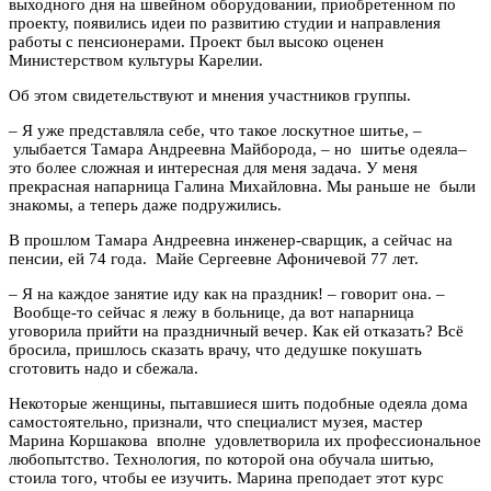
выходного дня на швейном оборудовании, приобретенном по
проекту, появились идеи по развитию студии и направления
работы с пенсионерами. Проект был высоко оценен
Министерством культуры Карелии.
Об этом свидетельствуют и мнения участников группы.
– Я уже представляла себе, что такое лоскутное шитье, –
улыбается Тамара Андреевна Майборода, – но шитье одеяла–
это более сложная и интересная для меня задача. У меня
прекрасная напарница Галина Михайловна. Мы раньше не были
знакомы, а теперь даже подружились.
В прошлом Тамара Андреевна инженер-сварщик, а сейчас на
пенсии, ей 74 года. Майе Сергеевне Афоничевой 77 лет.
– Я на каждое занятие иду как на праздник! – говорит она. –
Вообще-то сейчас я лежу в больнице, да вот напарница
уговорила прийти на праздничный вечер. Как ей отказать? Всё
бросила, пришлось сказать врачу, что дедушке покушать
сготовить надо и сбежала.
Некоторые женщины, пытавшиеся шить подобные одеяла дома
самостоятельно, признали, что специалист музея, мастер
Марина Коршакова вполне удовлетворила их профессиональное
любопытство. Технология, по которой она обучала шитью,
стоила того, чтобы ее изучить. Марина преподает этот курс