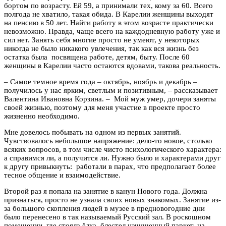
бортом по возрасту. Ей 59, а принимали тех, кому за 60. Всего
полгода не хватило, такая обида. В Карелии женщины выходят
на пенсию в 50 лет. Найти работу в этом возрасте практически
невозможно. Правда, чаще всего на каждодневную работу уже и
сил нет. Занять себя многие просто не умеют, у некоторых
никогда не было никакого увлечения, так как вся жизнь без
остатка была посвящена работе, детям, быту. После 60
женщины в Карелии часто остаются вдовами, такова реальность.
– Самое темное время года – октябрь, ноябрь и декабрь –
получилось у нас ярким, светлым и позитивным, – рассказывает
Валентина Ивановна Корзина. – Мой муж умер, дочери заняты
своей жизнью, поэтому для меня участие в проекте просто
жизненно необходимо.
Мне довелось побывать на одном из первых занятий.
Чувствовалось небольшое напряжение: дело-то новое, столько
всяких вопросов, в том числе чисто психологического характера:
а справимся ли, а получится ли. Нужно было и характерами друг
к другу привыкнуть: работали в парах, что предполагает более
тесное общение и взаимодействие.
Второй раз я попала на занятие в канун Нового года. Должна
признаться, просто не узнала своих новых знакомых. Занятие из-
за большого скопления людей в музее в предновогодние дни
было перенесено в так называемый Pусский зал. В роскошном
помещении, где стояла ёлка, блестел начищенный паркет, на