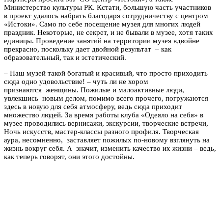
Министерство культуры РК. Кстати, большую часть участников
в проект удалось набрать благодаря сотрудничеству с центром
«Истоки». Само по себе посещение музея для многих людей
праздник. Некоторые, не секрет, и не бывали в музее, хотя таких
единицы. Проведение занятий на территории музея вдвойне
прекрасно, поскольку дает двойной результат – как
образовательный, так и эстетический.
– Наш музей такой богатый и красивый, что просто приходить
сюда одно удовольствие! – чуть ли не хором
признаются женщины. Пожилые и малоактивные люди,
увлекшись новым делом, помимо всего прочего, погружаются
здесь в новую для себя атмосферу, ведь сюда приходит
множество людей. За время работы клуба «Одеяло на себя» в
музее проводились вернисажи, экскурсии, творческие встречи,
Ночь искусств, мастер-классы разного профиля. Творческая
аура, несомненно, заставляет пожилых по-новому взглянуть на
жизнь вокруг себя. А значит, изменить качество их жизни – ведь,
как теперь говорят, они этого достойны.