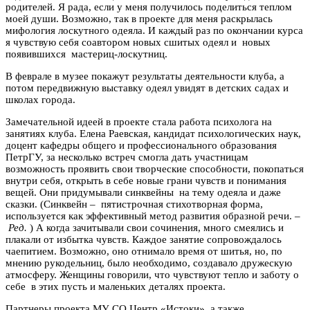
родителей. Я рада, если у меня получилось поделиться теплом
моей души. Возможно, так в проекте для меня раскрылась
мифология лоскутного одеяла. И каждый раз по окончании курса
я чувствую себя соавтором новых сшитых одеял и новых
появившихся мастериц-лоскутниц.
В феврале в музее покажут результаты деятельности клуба, а
потом передвижную выставку одеял увидят в детских садах и
школах города.
Замечательной идеей в проекте стала работа психолога на
занятиях клуба. Елена Раевская, кандидат психологических наук,
доцент кафедры общего и профессионального образования
ПетрГУ, за несколько встреч смогла дать участницам
возможность проявить свои творческие способности, покопаться
внутри себя, открыть в себе новые грани чувств и понимания
вещей. Они придумывали синквейны на тему одеяла и даже
сказки. (Синквейн – пятистрочная стихотворная форма,
используется как эффективный метод развития образной речи. –
Ред.
) А когда зачитывали свои сочинения, много смеялись и
плакали от избытка чувств. Каждое занятие сопровождалось
чаепитием. Возможно, оно отнимало время от шитья, но, по
мнению рукодельниц, было необходимо, создавало дружескую
атмосферу. Женщины говорили, что чувствуют тепло и заботу о
себе в этих пусть и маленьких деталях проекта.
Партнеры проекта МУ СО Центр «Истоки», а также