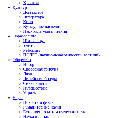
Хроника
Культура
Дом актёра
Литература
Кино
Культурное наследие
Парк культуры и чтения
Образование
Школа и вуз
Учитель
Реформы
ПОЛЁТ (научно-педагогический вестник)
Общество
История
Свободная трибуна
Люди
Лицейские беседы
Семья и дети
Путешествие
Утраты
Наука
Новости и факты
Гуманитарные науки
Естественно-математические науки
Наука в лицах