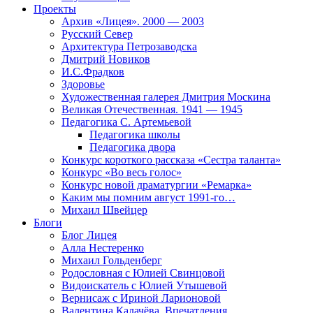
Проекты
Архив «Лицея». 2000 — 2003
Русский Север
Архитектура Петрозаводска
Дмитрий Новиков
И.С.Фрадков
Здоровье
Художественная галерея Дмитрия Москина
Великая Отечественная. 1941 — 1945
Педагогика С. Артемьевой
Педагогика школы
Педагогика двора
Конкурс короткого рассказа «Сестра таланта»
Конкурс «Во весь голос»
Конкурс новой драматургии «Ремарка»
Каким мы помним август 1991-го…
Михаил Швейцер
Блоги
Блог Лицея
Алла Нестеренко
Михаил Гольденберг
Родословная с Юлией Свинцовой
Видоискатель с Юлией Утышевой
Вернисаж с Ириной Ларионовой
Валентина Калачёва. Впечатления