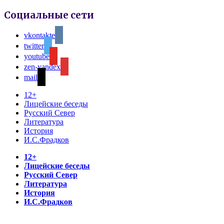
Социальные сети
vkontakte
twitter
youtube
zen-yandex
mail
12+
Лицейские беседы
Русский Север
Литература
История
И.С.Фрадков
12+
Лицейские беседы
Русский Север
Литература
История
И.С.Фрадков