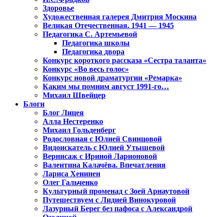
Здоровье
Художественная галерея Дмитрия Москина
Великая Отечественная. 1941 — 1945
Педагогика С. Артемьевой
Педагогика школы
Педагогика двора
Конкурс короткого рассказа «Сестра таланта»
Конкурс «Во весь голос»
Конкурс новой драматургии «Ремарка»
Каким мы помним август 1991-го…
Михаил Швейцер
Блоги
Блог Лицея
Алла Нестеренко
Михаил Гольденберг
Родословная с Юлией Свинцовой
Видоискатель с Юлией Утышевой
Вернисаж с Ириной Ларионовой
Валентина Калачёва. Впечатления
Лариса Хенинен
Олег Гальченко
Культурный променад с Зоей Арнаутовой
Путешествуем с Лидией Винокуровой
Лазурный Берег без пафоса с Александрой