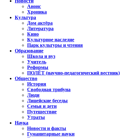
Новости
Анонс
Хроника
Культура
Дом актёра
Литература
Кино
Культурное наследие
Парк культуры и чтения
Образование
Школа и вуз
Учитель
Реформы
ПОЛЁТ (научно-педагогический вестник)
Общество
История
Свободная трибуна
Люди
Лицейские беседы
Семья и дети
Путешествие
Утраты
Наука
Новости и факты
Гуманитарные науки