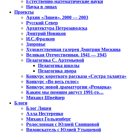
Естественно-математические науки
Наука в лицах
Проекты
Архив «Лицея». 2000 — 2003
Русский Север
Архитектура Петрозаводска
Дмитрий Новиков
И.С.Фрадков
Здоровье
Художественная галерея Дмитрия Москина
Великая Отечественная. 1941 — 1945
Педагогика С. Артемьевой
Педагогика школы
Педагогика двора
Конкурс короткого рассказа «Сестра таланта»
Конкурс «Во весь голос»
Конкурс новой драматургии «Ремарка»
Каким мы помним август 1991-го…
Михаил Швейцер
Блоги
Блог Лицея
Алла Нестеренко
Михаил Гольденберг
Родословная с Юлией Свинцовой
Видоискатель с Юлией Утышевой