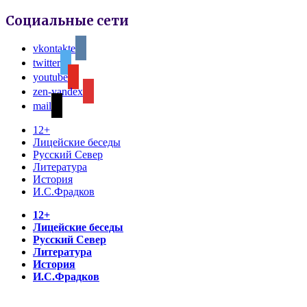
Социальные сети
vkontakte
twitter
youtube
zen-yandex
mail
12+
Лицейские беседы
Русский Север
Литература
История
И.С.Фрадков
12+
Лицейские беседы
Русский Север
Литература
История
И.С.Фрадков