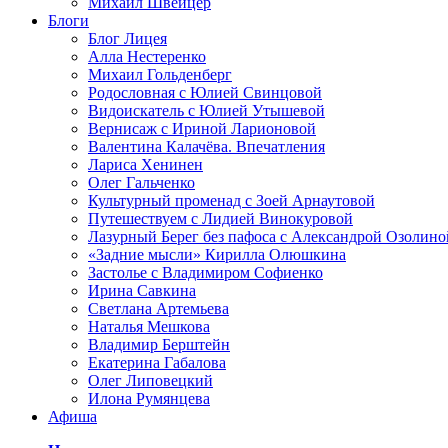
Михаил Швейцер
Блоги
Блог Лицея
Алла Нестеренко
Михаил Гольденберг
Родословная с Юлией Свинцовой
Видоискатель с Юлией Утышевой
Вернисаж с Ириной Ларионовой
Валентина Калачёва. Впечатления
Лариса Хенинен
Олег Гальченко
Культурный променад с Зоей Арнаутовой
Путешествуем с Лидией Винокуровой
Лазурный Берег без пафоса с Александрой Озолино
«Задние мысли» Кирилла Олюшкина
Застолье с Владимиром Софиенко
Ирина Савкина
Светлана Артемьева
Наталья Мешкова
Владимир Берштейн
Екатерина Габалова
Олег Липовецкий
Илона Румянцева
Афиша