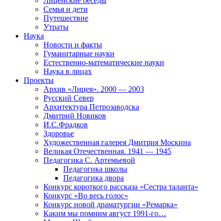
Лицейские беседы
Семья и дети
Путешествие
Утраты
Наука
Новости и факты
Гуманитарные науки
Естественно-математические науки
Наука в лицах
Проекты
Архив «Лицея». 2000 — 2003
Русский Север
Архитектура Петрозаводска
Дмитрий Новиков
И.С.Фрадков
Здоровье
Художественная галерея Дмитрия Москина
Великая Отечественная. 1941 — 1945
Педагогика С. Артемьевой
Педагогика школы
Педагогика двора
Конкурс короткого рассказа «Сестра таланта»
Конкурс «Во весь голос»
Конкурс новой драматургии «Ремарка»
Каким мы помним август 1991-го…