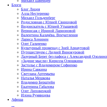
Михаил Швейцер
Блоги
Блог Лицея
Алла Нестеренко
Михаил Гольденберг
Родословная с Юлией Свинцовой
Видоискатель с Юлией Утышевой
Вернисаж с Ириной Ларионовой
Валентина Калачёва. Впечатления
Лариса Хенинен
Олег Гальченко
Культурный променад с Зоей Арнаутовой
Путешествуем с Лидией Винокуровой
Лазурный Берег без пафоса с Александрой Озолино
«Задние мысли» Кирилла Олюшкина
Застолье с Владимиром Софиенко
Ирина Савкина
Светлана Артемьева
Наталья Мешкова
Владимир Берштейн
Екатерина Габалова
Олег Липовецкий
Илона Румянцева
Афиша