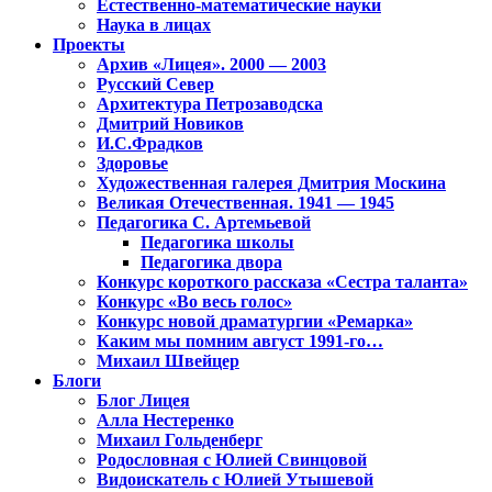
Естественно-математические науки
Наука в лицах
Проекты
Архив «Лицея». 2000 — 2003
Русский Север
Архитектура Петрозаводска
Дмитрий Новиков
И.С.Фрадков
Здоровье
Художественная галерея Дмитрия Москина
Великая Отечественная. 1941 — 1945
Педагогика С. Артемьевой
Педагогика школы
Педагогика двора
Конкурс короткого рассказа «Сестра таланта»
Конкурс «Во весь голос»
Конкурс новой драматургии «Ремарка»
Каким мы помним август 1991-го…
Михаил Швейцер
Блоги
Блог Лицея
Алла Нестеренко
Михаил Гольденберг
Родословная с Юлией Свинцовой
Видоискатель с Юлией Утышевой