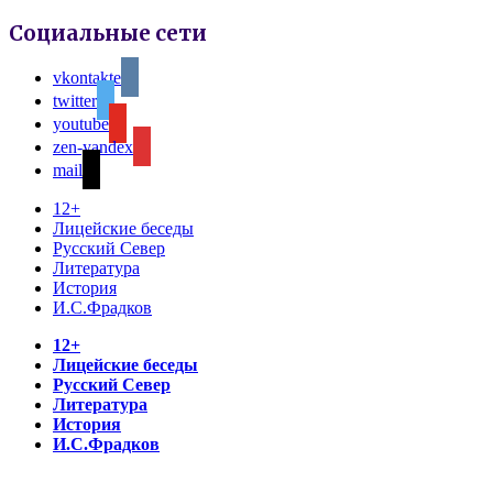
Социальные сети
vkontakte
twitter
youtube
zen-yandex
mail
12+
Лицейские беседы
Русский Север
Литература
История
И.С.Фрадков
12+
Лицейские беседы
Русский Север
Литература
История
И.С.Фрадков