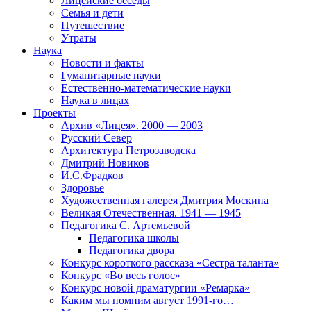
Лицейские беседы
Семья и дети
Путешествие
Утраты
Наука
Новости и факты
Гуманитарные науки
Естественно-математические науки
Наука в лицах
Проекты
Архив «Лицея». 2000 — 2003
Русский Север
Архитектура Петрозаводска
Дмитрий Новиков
И.С.Фрадков
Здоровье
Художественная галерея Дмитрия Москина
Великая Отечественная. 1941 — 1945
Педагогика С. Артемьевой
Педагогика школы
Педагогика двора
Конкурс короткого рассказа «Сестра таланта»
Конкурс «Во весь голос»
Конкурс новой драматургии «Ремарка»
Каким мы помним август 1991-го…