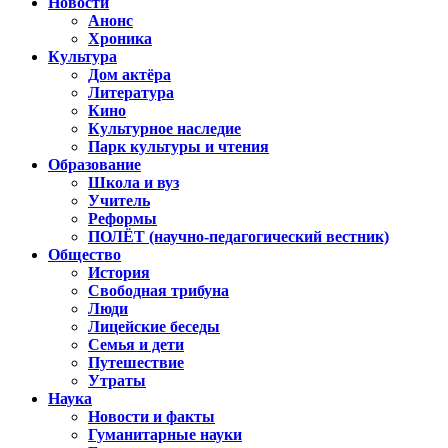
Новости
Анонс
Хроника
Культура
Дом актёра
Литература
Кино
Культурное наследие
Парк культуры и чтения
Образование
Школа и вуз
Учитель
Реформы
ПОЛЁТ (научно-педагогический вестник)
Общество
История
Свободная трибуна
Люди
Лицейские беседы
Семья и дети
Путешествие
Утраты
Наука
Новости и факты
Гуманитарные науки