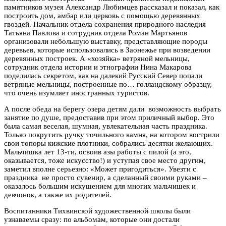
памятников музея Александр Любимцев рассказал и показал, как
построить дом, амбар или церковь с помощью деревянных
гвоздей. Начальник отдела сохранения природного наследия
Татьяна Павлова и сотрудник отдела Роман Мартьянов
организовали небольшую выставку, представляющие породы
деревьев, которые использовались в Заонежье при возведении
деревянных построек. А «хозяйка» ветряной мельницы,
сотрудник отдела истории и этнографии Нина Макарова
поделилась секретом, как на далекий Русский Север попали
ветряные мельницы, построенные по… голландскому образцу,
что очень изумляет иностранных туристов.
А после обеда на берегу озера детям дали возможность выбрать
занятие по душе, предоставив при этом приличный выбор. Это
была самая веселая, шумная, увлекательная часть праздника.
Только покрутить ручку точильного камня, на котором вострили
свои топоры кижские плотники, собрались десятки желающих.
Мальчишка лет 13-ти, освоив азы работы с пилой (а это,
оказывается, тоже искусство!) и уступая свое место другим,
заметил вполне серьезно: «Может пригодиться». Увезти с
праздника не просто сувенир, а сделанный своими руками –
оказалось большим искушением для многих мальчишек и
девчонок, а также их родителей.
Воспитанники Тихвинской художественной школы были
узнаваемы сразу: по альбомам, которые они достали