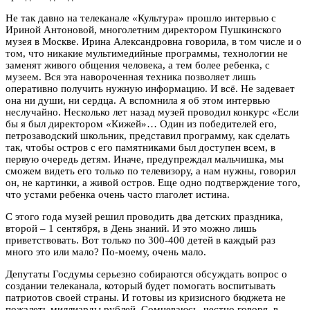
Не так давно на телеканале «Культура» прошло интервью с
Ириной Антоновой, многолетним директором Пушкинского
музея в Москве. Ирина Александровна говорила, в том числе и о
том, что никакие мультимедийные программы, технологии не
заменят живого общения человека, а тем более ребенка, с
музеем. Вся эта навороченная техника позволяет лишь
оперативно получить нужную информацию. И всё. Не задевает
она ни души, ни сердца. А вспомнила я об этом интервью
неслучайно. Несколько лет назад музей проводил конкурс «Если
бы я был директором «Кижей»… Один из победителей его,
петрозаводский школьник, представил программу, как сделать
так, чтобы остров с его памятниками был доступен всем, в
первую очередь детям. Иначе, предупреждал мальчишка, мы
сможем видеть его только по телевизору, а нам нужны, говорил
он, не картинки, а живой остров. Еще одно подтверждение того,
что устами ребенка очень часто глаголет истина.
С этого года музей решил проводить два детских праздника,
второй – 1 сентября, в День знаний. И это можно лишь
приветствовать. Вот только по 300-400 детей в каждый раз
много это или мало? По-моему, очень мало.
Депутаты Госдумы серьезно собираются обсуждать вопрос о
создании телеканала, который будет помогать воспитывать
патриотов своей страны. И готовы из кризисного бюджета не
пожалеть миллиарды рублей. Сомневаюсь, честно говоря, в