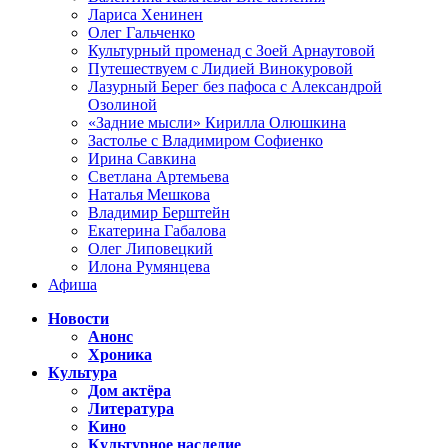
Лариса Хенинен
Олег Гальченко
Культурный променад с Зоей Арнаутовой
Путешествуем с Лидией Винокуровой
Лазурный Берег без пафоса с Александрой
Озолиной
«Задние мысли» Кирилла Олюшкина
Застолье с Владимиром Софиенко
Ирина Савкина
Светлана Артемьева
Наталья Мешкова
Владимир Берштейн
Екатерина Габалова
Олег Липовецкий
Илона Румянцева
Афиша
Новости
Анонс
Хроника
Культура
Дом актёра
Литература
Кино
Культурное наследие