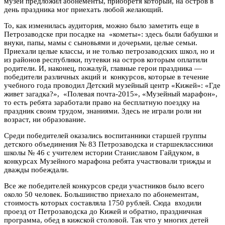
музей предложил абонементы, приобретя который, на остров в
день праздника мог приехать любой желающий.
То, как изменилась аудитория, можно было заметить еще в
Петрозаводске при посадке на «кометы»: здесь были бабушки и
внуки, папы, мамы с сыновьями и дочерьми, целые семьи.
Приехали целые классы, и не только петрозаводских школ, но и
из районов республики, путевки на остров которым оплатили
родители. И, наконец, пожалуй, главные герои праздника —
победители различных акций и конкурсов, которые в течение
учебного года проводил Детский музейный центр «Кижей»: «Где
живет загадка?», «Полевая почта-2015», «Музейный марафон»,
то есть ребята заработали право на бесплатную поездку на
праздник своим трудом, знаниями. Здесь не играли роли ни
возраст, ни образование.
Среди победителей оказались воспитанники старшей группы
детского объединения № 83 Петрозаводска и старшеклассники
школы № 46 с учителем истории Станиславом Гайдуком, в
конкурсах Музейного марафона ребята участвовали трижды и
дважды побеждали.
Все же победителей конкурсов среди участников было всего
около 50 человек. Большинство приехало по абонементам,
стоимость которых составляла 1750 рублей. Сюда входили
проезд от Петрозаводска до Кижей и обратно, праздничная
программа, обед в кижской столовой. Так что у многих детей