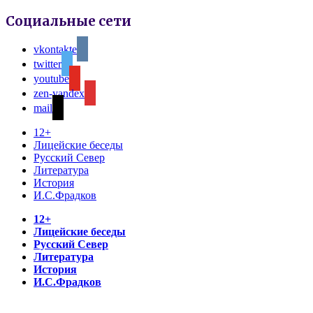
Социальные сети
vkontakte
twitter
youtube
zen-yandex
mail
12+
Лицейские беседы
Русский Север
Литература
История
И.С.Фрадков
12+
Лицейские беседы
Русский Север
Литература
История
И.С.Фрадков