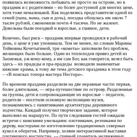
появилась возможность побывать не просто на острове, но в
праздник и с родителями – по более доступной для многих цене,
хотя тоже немаленькой. Как поделились представители одной из
семей (папа, мама, сын и дочь), поездка обошлась им около 7
тысяч рублей, сэкономили почти 4 тысячи. Но не жалеют.
Довольны были поездкой и взрослые, а главное, дети.
Конечно, был риск – праздник впервые проводился в рабочий
день, о цене я уже упоминала. Тем не менее, по словам Марины
Тойвовны Кочетыгиной, три «кометы» заполнили без проблем,
желающих было больше. Один из теплоходов привез детей из
Заонежья, уж кому-кому, а им сам Бог, как говорится, велел быть
здесь – их прадеды и пра-прадеды возводили знаменитые
кижские храмы, к тому же тема детского праздника в этом году
– «В поисках топора мастера Нестора».
По времени праздник разделили на две неравные части: первая,
более длительная, — игра-путешествие по острову. Разделенные
на группы, дети и сопровождающие их взрослые – педагоги,
родители – посетили основную экспозицию музея,
познакомились с памятниками архитектуры деревянного
зодчества. Каждый получил творческое задание, которое
выполнял на маршруте. По пути следования гостей ожидали
встречи с кижскими умельцами: плотниками, резчиками по
дереву, мастерами по изготовлению традиционных северных
кукол и оберегов. Например, хозяин интерактивной выставки
плотницкого мастерства — главный хранитель недвижимых