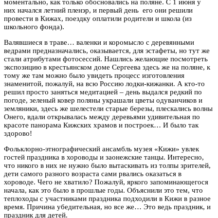
моментально, как только обосновались на поляне. С 1 июня у
них начался летний пленэр, и первый день его они решили
провести в Кижах, поездку оплатили родители и школа (из
школьного фонда).
Валявшиеся в траве… валенки и коромысло с деревянными
ведрами предназначались, оказывается, для эстафеты, но тут же
стали атрибутами фотосессий. Нашлись желающие посмотреть
экспозицию в крестьянском доме Сергеева здесь же на поляне, к
тому же там можно было увидеть процесс изготовления
знаменитой, пожалуй, на всю Россию лодки-кижанки. А кто-то
решил просто заняться медитацией – день выдался редкий по
погоде, зеленый ковер поляны украшали цветы одуванчиков и
земляники, здесь же шелестели старые березы, плескались волны
Онего, вдали открывалась между деревьями удивительная по
красоте панорама Кижских храмов и построек… И было так
здорово!
Фольклорно-этнографический ансамбль музея «Кижи» увлек
гостей праздника в хороводы и заонежские танцы. Интересно,
что никого в них не нужно было вытаскивать из толпы зрителей,
дети самого разного возраста сами рвались оказаться в
хороводе. Чего не хватило? Пожалуй, яркого запоминающегося
начала, как это было в прошлые годы. Объяснили это тем, что
теплоходы с участниками праздника подходили в Кижи в разное
время. Причина убедительная, но все же… Это ведь праздник, и
праздник для детей.