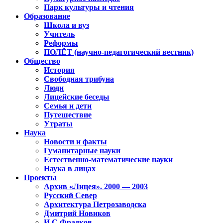
Парк культуры и чтения
Образование
Школа и вуз
Учитель
Реформы
ПОЛЁТ (научно-педагогический вестник)
Общество
История
Свободная трибуна
Люди
Лицейские беседы
Семья и дети
Путешествие
Утраты
Наука
Новости и факты
Гуманитарные науки
Естественно-математические науки
Наука в лицах
Проекты
Архив «Лицея». 2000 — 2003
Русский Север
Архитектура Петрозаводска
Дмитрий Новиков
И.С.Фрадков