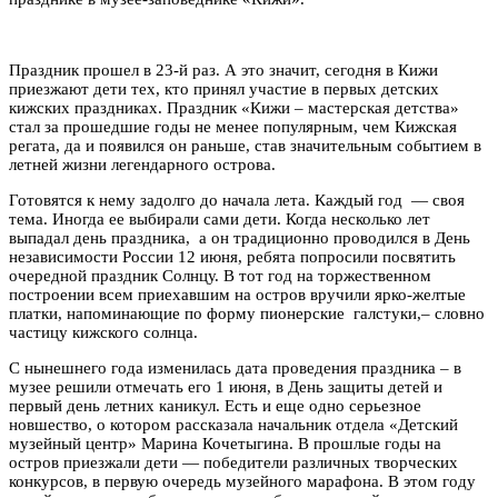
Праздник прошел в 23-й раз. А это значит, сегодня в Кижи
приезжают дети тех, кто принял участие в первых детских
кижских праздниках. Праздник «Кижи – мастерская детства»
стал за прошедшие годы не менее популярным, чем Кижская
регата, да и появился он раньше, став значительным событием в
летней жизни легендарного острова.
Готовятся к нему задолго до начала лета. Каждый год — своя
тема. Иногда ее выбирали сами дети. Когда несколько лет
выпадал день праздника, а он традиционно проводился в День
независимости России 12 июня, ребята попросили посвятить
очередной праздник Солнцу. В тот год на торжественном
построении всем приехавшим на остров вручили ярко-желтые
платки, напоминающие по форму пионерские галстуки,– словно
частицу кижского солнца.
С нынешнего года изменилась дата проведения праздника – в
музее решили отмечать его 1 июня, в День защиты детей и
первый день летних каникул. Есть и еще одно серьезное
новшество, о котором рассказала начальник отдела «Детский
музейный центр» Марина Кочетыгина. В прошлые годы на
остров приезжали дети — победители различных творческих
конкурсов, в первую очередь музейного марафона. В этом году