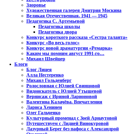
Здоровье
Художественная галерея Дмитрия Москина
Великая Отечественная. 1941 — 1945
Педагогика С. Артемьевой
Педагогика школы
Педагогика двора
Конкурс короткого рассказа «Сестра таланта»
Конкурс «Во весь голос»
Конкурс новой драматургии «Ремарка»
Каким мы помним август 1991-го…
Михаил Швейцер
Блоги
Блог Лицея
Алла Нестеренко
Михаил Гольденберг
Родословная с Юлией Свинцовой
Видоискатель с Юлией Утышевой
Вернисаж с Ириной Ларионовой
Валентина Калачёва. Впечатления
Лариса Хенинен
Олег Гальченко
Культурный променад с Зоей Арнаутовой
Путешествуем с Лидией Винокуровой
Лазурный Берег без пафоса с Александрой