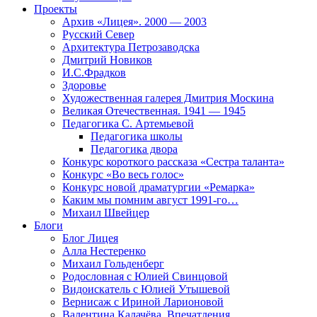
Проекты
Архив «Лицея». 2000 — 2003
Русский Север
Архитектура Петрозаводска
Дмитрий Новиков
И.С.Фрадков
Здоровье
Художественная галерея Дмитрия Москина
Великая Отечественная. 1941 — 1945
Педагогика С. Артемьевой
Педагогика школы
Педагогика двора
Конкурс короткого рассказа «Сестра таланта»
Конкурс «Во весь голос»
Конкурс новой драматургии «Ремарка»
Каким мы помним август 1991-го…
Михаил Швейцер
Блоги
Блог Лицея
Алла Нестеренко
Михаил Гольденберг
Родословная с Юлией Свинцовой
Видоискатель с Юлией Утышевой
Вернисаж с Ириной Ларионовой
Валентина Калачёва. Впечатления