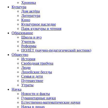
Хроника
Культура
Дом актёра
Литература
Кино
Культурное наследие
Парк культуры и чтения
Образование
Школа и вуз
Учитель
Реформы
ПОЛЁТ (научно-педагогический вестник)
Общество
История
Свободная трибуна
Люди
Лицейские беседы
Семья и дети
Путешествие
Утраты
Наука
Новости и факты
Гуманитарные науки
Естественно-математические науки
Наука в лицах