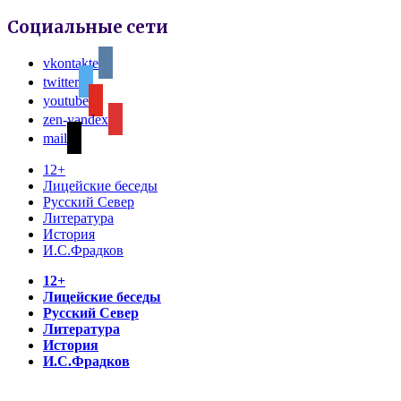
Социальные сети
vkontakte
twitter
youtube
zen-yandex
mail
12+
Лицейские беседы
Русский Север
Литература
История
И.С.Фрадков
12+
Лицейские беседы
Русский Север
Литература
История
И.С.Фрадков