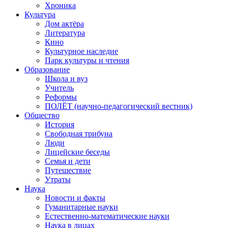
Хроника
Культура
Дом актёра
Литература
Кино
Культурное наследие
Парк культуры и чтения
Образование
Школа и вуз
Учитель
Реформы
ПОЛЁТ (научно-педагогический вестник)
Общество
История
Свободная трибуна
Люди
Лицейские беседы
Семья и дети
Путешествие
Утраты
Наука
Новости и факты
Гуманитарные науки
Естественно-математические науки
Наука в лицах