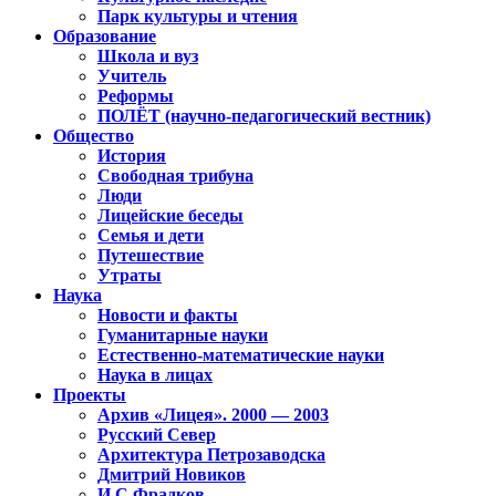
Парк культуры и чтения
Образование
Школа и вуз
Учитель
Реформы
ПОЛЁТ (научно-педагогический вестник)
Общество
История
Свободная трибуна
Люди
Лицейские беседы
Семья и дети
Путешествие
Утраты
Наука
Новости и факты
Гуманитарные науки
Естественно-математические науки
Наука в лицах
Проекты
Архив «Лицея». 2000 — 2003
Русский Север
Архитектура Петрозаводска
Дмитрий Новиков
И.С.Фрадков