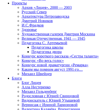
Проекты
Архив «Лицея». 2000 — 2003
Русский Север
Архитектура Петрозаводска
Дмитрий Новиков
И.С.Фрадков
Здоровье
Художественная галерея Дмитрия Москина
Великая Отечественная. 1941 — 1945
Педагогика С. Артемьевой
Педагогика школы
Педагогика двора
Конкурс короткого рассказа «Сестра таланта»
Конкурс «Во весь голос»
Конкурс новой драматургии «Ремарка»
Каким мы помним август 1991-го…
Михаил Швейцер
Блоги
Блог Лицея
Алла Нестеренко
Михаил Гольденберг
Родословная с Юлией Свинцовой
Видоискатель с Юлией Утышевой
Вернисаж с Ириной Ларионовой
Валентина Калачёва. Впечатления