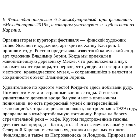
В Финляндии открылся 6-й международный арт-фестиваль
«Мёхкён-вирта-2015», в котором участвуют и художники из
Карелии.
Организаторы и кураторы фестиваля — финский художник
Тойво Ясканен и художник, арт-критик Ханну Кастрен. В
прошлом году Россию представлял известный карельский лэнд-
арт художник Владимир Зорин. Когда мы приехали в
живописнейшую деревеньку Мёхкё, что расположена в двух
километрах от границы, то первое, что увидели на территории
местного краеведческого музея, – сохранившийся в целости и
сохранности объект Владимира Зорина.
Удивительное по красоте место! Когда-то здесь добывали руду.
Помнят эти места и страшные военные годы. И вот что
удивительно: деревни вроде бы уже и нет в привычном
понимании, но есть прекрасный музей с интереснейшей
экспозицией. Старая деревянная школа, построенная в 1929 году,
превращена в комфортабельную гостиницу. Баржа на берегу
стремительной реки – кафе. Кругом подстриженные газоны,
девственная природа – благодать! В этот замечательный уголок
Северной Карелии съехались художники из разных уголков
Финляндии, а также из Петрозаводска и Лондона. Природа дает