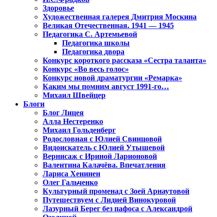
Здоровье
Художественная галерея Дмитрия Москина
Великая Отечественная. 1941 — 1945
Педагогика С. Артемьевой
Педагогика школы
Педагогика двора
Конкурс короткого рассказа «Сестра таланта»
Конкурс «Во весь голос»
Конкурс новой драматургии «Ремарка»
Каким мы помним август 1991-го…
Михаил Швейцер
Блоги
Блог Лицея
Алла Нестеренко
Михаил Гольденберг
Родословная с Юлией Свинцовой
Видоискатель с Юлией Утышевой
Вернисаж с Ириной Ларионовой
Валентина Калачёва. Впечатления
Лариса Хенинен
Олег Гальченко
Культурный променад с Зоей Арнаутовой
Путешествуем с Лидией Винокуровой
Лазурный Берег без пафоса с Александрой