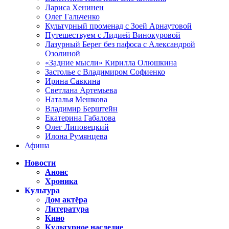
Лариса Хенинен
Олег Гальченко
Культурный променад с Зоей Арнаутовой
Путешествуем с Лидией Винокуровой
Лазурный Берег без пафоса с Александрой
Озолиной
«Задние мысли» Кирилла Олюшкина
Застолье с Владимиром Софиенко
Ирина Савкина
Светлана Артемьева
Наталья Мешкова
Владимир Берштейн
Екатерина Габалова
Олег Липовецкий
Илона Румянцева
Афиша
Новости
Анонс
Хроника
Культура
Дом актёра
Литература
Кино
Культурное наследие