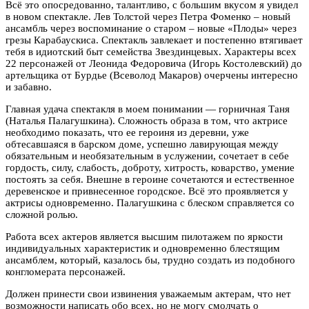
Всё это опосредованно, талантливо, с большим вкусом я увидел
в новом спектакле. Лев Толстой через Петра Фоменко – новый
ансамбль через воспоминание о старом – новые «Плоды» через
грезы Карабаускиса. Спектакль завлекает и постепенно втягивает
тебя в идиотский быт семейства Звездинцевых. Характеры всех
22 персонажей от Леонида Федоровича (Игорь Костолевский) до
артельщика от Бурдье (Всеволод Макаров) очерчены интересно
и забавно.
Главная удача спектакля в моем понимании — горничная Таня
(Наталья Палагушкина). Сложность образа в том, что актрисе
необходимо показать, что ее героиня из деревни, уже
обтесавшаяся в барском доме, успешно лавирующая между
обязательным и необязательным в услужении, сочетает в себе
гордость, силу, слабость, доброту, хитрость, коварство, умение
постоять за себя. Внешне в героине сочетаются и естественное
деревенское и привнесенное городское. Всё это проявляется у
актрисы одновременно. Палагушкина с блеском справляется со
сложной ролью.
Работа всех актеров является высшим пилотажем по яркости
индивидуальных характеристик и одновременно блестящим
ансамблем, который, казалось бы, трудно создать из подобного
конгломерата персонажей.
Должен принести свои извинения уважаемым актерам, что нет
возможности написать обо всех, но не могу смолчать о