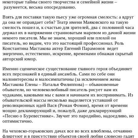
некоторые тайны своего творчества и семейной жизни –
разумеется, весьма опосредованно.
Взять для поставки такую пьесу уже огромная смелость: а вдруг
да она не оправдает себя? Театр имени Маяковского на такую
смелость пошел и, к счастью для зрителей, два с половиной часа
держал их в напряжении странноватым маревом из дачной жизни
некоего писателя. Мы не знаем, хороший или плохой он
писатель, но видим, что это настоящий профессионал. Роль
Константина Мастакова актер Евгений Парамонов ведет
энергично, естественно, искренне, временами обнажая скрытый
авторский юмор.
Именно сценическое существование главного героя объединяет
всех персонажей в единый ансамбль. Сами по себе они
малоинтересны и малосимпатичны (за исключением жены
Мастакова Елены – Наталья Филиппова) – обыкновенные
обыватели, но человеколюбивый писатель рисует нам их
чудаками, каковыми мы с вами и начинаем их воспринимать. Из
обывательской массы несколько выделяется уставший от
революционных идей Вася (Роман Фомин), время от времени
мощно декламирующий и, пожалуй, даже декларирующий
«Песню о Буревестнике». Звучит это пародийно, надоедливо, но
оптимистично.
На чеховско-горьковских дачах все во всех влюблены, отчаянно
флиртуют и в присутствии объектов своей любви словесно гадят