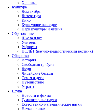
Хроника
Культура
Дом актёра
Литература
Кино
Культурное наследие
Парк культуры и чтения
Образование
Школа и вуз
Учитель
Реформы
ПОЛЁТ (научно-педагогический вестник)
Общество
История
Свободная трибуна
Люди
Лицейские беседы
Семья и дети
Путешествие
Утраты
Наука
Новости и факты
Гуманитарные науки
Естественно-математические науки
Наука в лицах