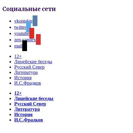
Социальные сети
vkontakte
twitter
youtube
zen-yandex
mail
12+
Лицейские беседы
Русский Север
Литература
История
И.С.Фрадков
12+
Лицейские беседы
Русский Север
Литература
История
И.С.Фрадков