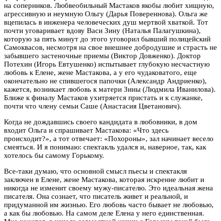
на соперников. Любвеобильный Мастаков якобы любит хищную,
агрессивную и неумную Ольгу (Дарья Повереннова). Ольга же
вцепилась в инженера человеческих душ мертвой хваткой. Тот
почти уговаривает вдову Васи Зину (Наталья Палагушкина),
которую за пять минут до этого уговорил бывший полицейский
Самоквасов, несмотря на свое внешнее добродушие и страсть не
забывшего застеночные приемы (Виктор Довженко). Доктор
Потехин (Игорь Евтушенко) испытывает глубокую несчастную
любовь к Елене, жене Мастакова, а у его чудаковатого, еще
окончательно не спившегося папочки (Александр Андриенко),
кажется, возникает любовь к матери Зины (Людмила Иванилова).
Ближе к финалу Мастаков ухитряется пристать и к служанке,
почти что члену семьи Саше (Анастасия Цветанович).
Когда не дождавшись своего кандидата в любовники, в дом
входит Ольга и спрашивает Мастакова: «Что здесь
происходит?», а тот отвечает: «Похороны», зал начинает весело
смеяться. И я понимаю: спектакль удался и, наверное, так, как
хотелось бы самому Горькому.
Все-таки думаю, что основной смысл пьесы и спектакля
заключен в Елене, жене Мастакова, которая искренне любит и
никогда не изменит своему мужу-писателю. Это идеальная жена
писателя. Она сознает, что писатель живет и реальной, и
придуманной им жизнью. Его любовь часто бывает не любовью,
а как бы любовью. На самом деле Елена у него единственная.