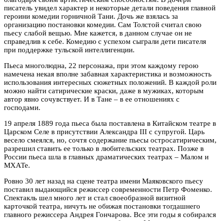
писатель увидел характер и некоторые детали поведения главной
героини комедии горничной Тани. Дочь же взялась за
организацию постановки комедии. Сам Толстой считал свою
пьесу слабой вещью. Мне кажется, в данном случае он не
справедлив к себе. Комедию с успехом сыграли дети писателя
при поддержке тульской интеллигенции.
Пьеса многолюдна, 22 персонажа, при этом каждому герою
намечена некая вполне забавная характеристика и возможность
использования интересных сюжетных положений. В каждой роли
можно найти сатирические краски, даже в мужиках, которым
автор явно сочувствует. И в Тане – в ее отношениях с
господами.
19 апреля 1889 года пьеса была поставлена в Китайском театре в
Царском Селе в присутствии Александра III с супругой. Царь
весело смеялся, но, сочтя содержание пьесы остросатирическим,
разрешил ставить ее только в любительских театрах. Позже в
России пьеса шла в главных драматических театрах – Малом и
МХАТе.
Ровно 30 лет назад на сцене театра имени Маяковского пьесу
поставил выдающийся режиссер современности Петр Фоменко.
Спектакль шел много лет и стал своеобразной визитной
карточкой театра, ничуть не обижая постановки тогдашнего
главного режиссера Андрея Гончарова. Все эти годы я собирался