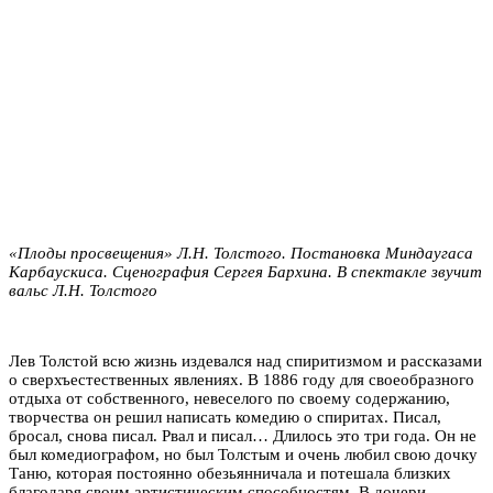
«Плоды просвещения» Л.Н. Толстого. Постановка Миндаугаса
Карбаускиса. Сценография Сергея Бархина. В спектакле звучит
вальс Л.Н. Толстого
Лев Толстой всю жизнь издевался над спиритизмом и рассказами
о сверхъестественных явлениях. В 1886 году для своеобразного
отдыха от собственного, невеселого по своему содержанию,
творчества он решил написать комедию о спиритах. Писал,
бросал, снова писал. Рвал и писал… Длилось это три года. Он не
был комедиографом, но был Толстым и очень любил свою дочку
Таню, которая постоянно обезьянничала и потешала близких
благодаря своим артистическим способностям. В дочери