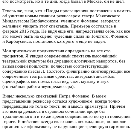
его посмотреть, но в те дни, когда бывал в Москве, он не шел.
Теперь же, зная, что «Плоды просвещения» поставлены в память
об учителе новым главным режиссером театра Маяковского
Миндаугасом Карбаускисом, учеником Фоменко, загорелся
желанием увидеть этот спектакль. Премьера состоялась в
феврале 2015 года. Не видя еще его, напредставлял себе, как все
это может быть на сцене: чудесный сплав из Толстого, Фоменко
и Карбаускиса, постановок которого я еще не видел.
Мои зрительские предчувствия оправдались на все сто
процентов. Я увидел современный спектакль высочайшей
театральной культуры без дурацких алогичных наворотов, без
вызывающей пошлости, полностью соответствующий
содержанию пьесы Л. Толстого, филигранно синтезирующий все
современные театральные средства: актерский ансамбль,
сценографию, костюмы, пластику, свет, музыку и звук
(тончайшая работа звукорежиссера).
Видел несколько спектаклей Петра Фоменко. В моем
представлении режиссер остался художником, всегда точно
передающим не только текст, но и мысль драматурга. Причем
это всегда делалось в странном сочетании вроде бы
традиционного и в то же время современного по сути поведения
героев. В действие всегда включались неожиданные, но вполне
органичные «фольтики», не нарушающие зрелищную гармонию.