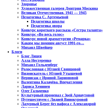
Здоровье
Художественная галерея Дмитрия Москина
Великая Отечественная. 1941 — 1945
Педагогика С. Артемьевой
Педагогика школы
Педагогика двора
Конкурс короткого рассказа «Сестра таланта»
Конкурс «Во весь голос»
Конкурс новой драматургии «Ремарка»
Каким мы помним август 1991-го…
Михаил Швейцер
Блоги
Блог Лицея
Алла Нестеренко
Михаил Гольденберг
Родословная с Юлией Свинцовой
Видоискатель с Юлией Утышевой
Вернисаж с Ириной Ларионовой
Валентина Калачёва. Впечатления
Лариса Хенинен
Олег Гальченко
Культурный променад с Зоей Арнаутовой
Путешествуем с Лидией Винокуровой
Лазурный Берег без пафоса с Александрой