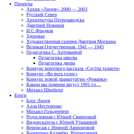
Проекты
Архив «Лицея». 2000 — 2003
Русский Север
Архитектура Петрозаводска
Дмитрий Новиков
И.С.Фрадков
Здоровье
Художественная галерея Дмитрия Москина
Великая Отечественная. 1941 — 1945
Педагогика С. Артемьевой
Педагогика школы
Педагогика двора
Конкурс короткого рассказа «Сестра таланта»
Конкурс «Во весь голос»
Конкурс новой драматургии «Ремарка»
Каким мы помним август 1991-го…
Михаил Швейцер
Блоги
Блог Лицея
Алла Нестеренко
Михаил Гольденберг
Родословная с Юлией Свинцовой
Видоискатель с Юлией Утышевой
Вернисаж с Ириной Ларионовой
Валентина Калачёва. Впечатления