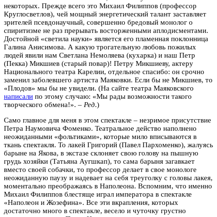
некоторых. Прежде всего это Михаил Филиппов (профессор
Круглосветлов), чей мощный энергетический талант заставляет
зрителей псевдонаучный, совершенно бредовый монолог о
спиритизме не раз прерывать восторженными аплодисментами.
Достойной «светила науки» является его пламенная поклонница
Галина Анисимова. А какую трогательную любовь пожилых
людей явили нам Светлана Немоляева (кухарка) и наш Петр
(Пекка) Микшиев (старый повар)! Петру Микшиеву, актеру
Национального театра Карелии, отдельное спасибо: он срочно
заменил заболевшего артиста Маяковки. Если бы не Микшиев, то
«Плодов» мы бы не увидели. (На сайте театра Маяковского
написали
по этому случаю: «Мы рады возможности такого
творческого обмена!». –
Ред
.)
Само главное для меня в этом спектакле – незримое присутствие
Петра Наумовича Фоменко. Театральное действо наполнено
неожиданными «фольтиками», которые мило вписываются в
ткань спектакля. То лакей Григорий (Павел Пархоменко), жалуясь
барыне на Якова, в экстазе склоняет свою голову на пышную
грудь хозяйки (Татьяна Аугшкап), то сама барыня загавкает
вместо своей собачки, то профессор делает в свое монологе
неожиданную паузу и надевает на себя треуголку с головы лакея,
моментально преображаясь в Наполеона. Вспомним, что именно
Михаил Филиппов блестяще играл императора в спектакле
«Наполеон и Жозефина». Все эти вкрапления, которых
достаточно много в спектакле, весело и чуточку грустно