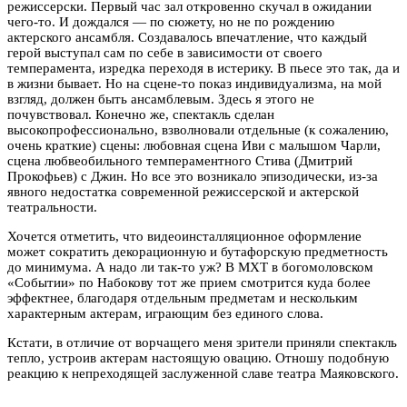
режиссерски. Первый час зал откровенно скучал в ожидании
чего-то. И дождался — по сюжету, но не по рождению
актерского ансамбля. Создавалось впечатление, что каждый
герой выступал сам по себе в зависимости от своего
темперамента, изредка переходя в истерику. В пьесе это так, да и
в жизни бывает. Но на сцене-то показ индивидуализма, на мой
взгляд, должен быть ансамблевым. Здесь я этого не
почувствовал. Конечно же, спектакль сделан
высокопрофессионально, взволновали отдельные (к сожалению,
очень краткие) сцены: любовная сцена Иви с малышом Чарли,
сцена любвеобильного темпераментного Стива (Дмитрий
Прокофьев) с Джин. Но все это возникало эпизодически, из-за
явного недостатка современной режиссерской и актерской
театральности.
Хочется отметить, что видеоинсталляционное оформление
может сократить декорационную и бутафорскую предметность
до минимума. А надо ли так-то уж? В МХТ в богомоловском
«Событии» по Набокову тот же прием смотрится куда более
эффектнее, благодаря отдельным предметам и нескольким
характерным актерам, играющим без единого слова.
Кстати, в отличие от ворчащего меня зрители приняли спектакль
тепло, устроив актерам настоящую овацию. Отношу подобную
реакцию к непреходящей заслуженной славе театра Маяковского.