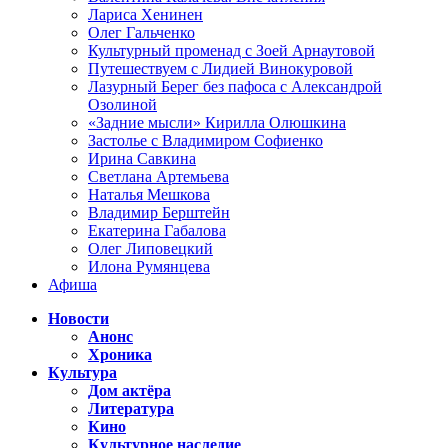
Лариса Хенинен
Олег Гальченко
Культурный променад с Зоей Арнаутовой
Путешествуем с Лидией Винокуровой
Лазурный Берег без пафоса с Александрой
Озолиной
«Задние мысли» Кирилла Олюшкина
Застолье с Владимиром Софиенко
Ирина Савкина
Светлана Артемьева
Наталья Мешкова
Владимир Берштейн
Екатерина Габалова
Олег Липовецкий
Илона Румянцева
Афиша
Новости
Анонс
Хроника
Культура
Дом актёра
Литература
Кино
Культурное наследие