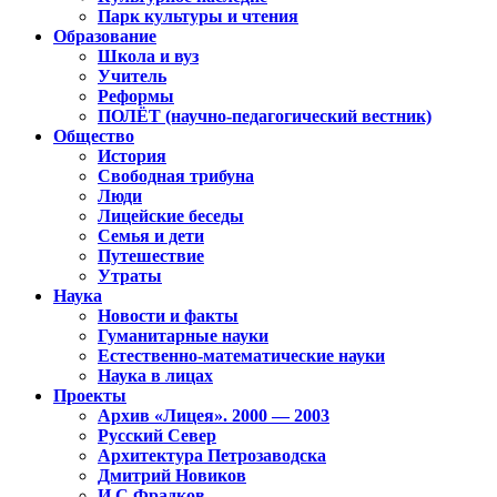
Парк культуры и чтения
Образование
Школа и вуз
Учитель
Реформы
ПОЛЁТ (научно-педагогический вестник)
Общество
История
Свободная трибуна
Люди
Лицейские беседы
Семья и дети
Путешествие
Утраты
Наука
Новости и факты
Гуманитарные науки
Естественно-математические науки
Наука в лицах
Проекты
Архив «Лицея». 2000 — 2003
Русский Север
Архитектура Петрозаводска
Дмитрий Новиков
И.С.Фрадков