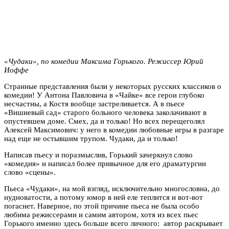
«Чудаки», по комедии Максима Горького. Режиссер Юрий
Иоффе
Странные представления были у некоторых русских классиков о
комедии! У Антона Павловича в «Чайке» все герои глубоко
несчастны, а Костя вообще застреливается. А в пьесе
«Вишневый сад» старого больного человека заколачивают в
опустевшем доме. Смех, да и только! Но всех перещеголял
Алексей Максимович: у него в комедии любовные игры в разгаре
над еще не остывшим трупом. Чудаки, да и только!
Написав пьесу и поразмыслив, Горький зачеркнул слово
«комедия» и написал более привычное для его драматургии
слово «сцены».
Пьеса «Чудаки», на мой взгляд, исключительно многословна, до
нудноватости, а потому юмор в ней еле теплится и вот-вот
погаснет. Наверное, по этой причине пьеса не была особо
любима режиссерами и самим автором, хотя из всех пьес
Горького именно здесь больше всего личного: автор раскрывает