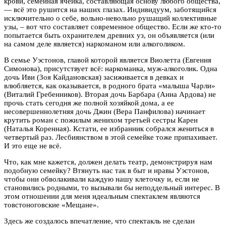
крови, семейная ячейка, составляющая основу любого общества,
— всё это рушится на наших глазах. Индивидуум, заботящийся
исключительно о себе, вольно-невольно рушащий коллективные
узы, – вот что составляет современное общество. Если же кто-то
попытается быть охранителем древних уз, он объявляется (или
на самом деле является) наркоманом или алкоголиком.
В семье Уэстонов, главой которой является Виолетта (Евгения
Симонова), присутствует всё: наркоманка, муж-алкоголик. Одна
дочь Иви (Зоя Кайдановская) засиживается в девках и
влюбляется, как оказывается, в родного брата «малыша Чарли»
(Виталий Гребенников). Вторая дочь Барбара (Анна Ардова) не
прочь стать сегодня же полной хозяйкой дома, а ее
несовершеннолетняя дочь Джин (Вера Панфилова) начинает
крутить роман с пожилым женихом третьей сестры Карен
(Наталья Коренная). Кстати, ее избранник собрался жениться в
четвертый раз. Лесбиянством в этой семейке тоже припахивает.
И это еще не всё.
Что, как мне кажется, должен делать театр, демонстрируя нам
подобную семейку? Втянуть нас так в быт и нравы Уэстонов,
чтобы они обволакивали каждую нашу клеточку и, если не
становились родными, то вызывали бы неподдельный интерес. В
этом отношении для меня идеальным спектаклем являются
товстоноговские «Мещане».
Здесь же создалось впечатление, что спектакль не сделан