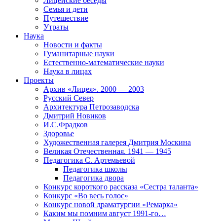
Лицейские беседы
Семья и дети
Путешествие
Утраты
Наука
Новости и факты
Гуманитарные науки
Естественно-математические науки
Наука в лицах
Проекты
Архив «Лицея». 2000 — 2003
Русский Север
Архитектура Петрозаводска
Дмитрий Новиков
И.С.Фрадков
Здоровье
Художественная галерея Дмитрия Москина
Великая Отечественная. 1941 — 1945
Педагогика С. Артемьевой
Педагогика школы
Педагогика двора
Конкурс короткого рассказа «Сестра таланта»
Конкурс «Во весь голос»
Конкурс новой драматургии «Ремарка»
Каким мы помним август 1991-го…