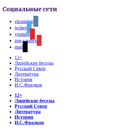
Социальные сети
vkontakte
twitter
youtube
zen-yandex
mail
12+
Лицейские беседы
Русский Север
Литература
История
И.С.Фрадков
12+
Лицейские беседы
Русский Север
Литература
История
И.С.Фрадков