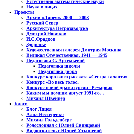
Естественно-математические науки
Наука в лицах
Проекты
Архив «Лицея». 2000 — 2003
Русский Север
Архитектура Петрозаводска
Дмитрий Новиков
И.С.Фрадков
Здоровье
Художественная галерея Дмитрия Москина
Великая Отечественная. 1941 — 1945
Педагогика С. Артемьевой
Педагогика школы
Педагогика двора
Конкурс короткого рассказа «Сестра таланта»
Конкурс «Во весь голос»
Конкурс новой драматургии «Ремарка»
Каким мы помним август 1991-го…
Михаил Швейцер
Блоги
Блог Лицея
Алла Нестеренко
Михаил Гольденберг
Родословная с Юлией Свинцовой
Видоискатель с Юлией Утышевой