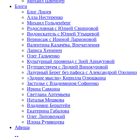
Михаил Швейцер
Блоги
Блог Лицея
Алла Нестеренко
Михаил Гольденберг
Родословная с Юлией Свинцовой
Видоискатель с Юлией Утышевой
Вернисаж с Ириной Ларионовой
Валентина Калачёва. Впечатления
Лариса Хенинен
Олег Гальченко
Культурный променад с Зоей Арнаутовой
Путешествуем с Лидией Винокуровой
Лазурный Берег без пафоса с Александрой Озолино
«Задние мысли» Кирилла Олюшкина
Застолье с Владимиром Софиенко
Ирина Савкина
Светлана Артемьева
Наталья Мешкова
Владимир Берштейн
Екатерина Габалова
Олег Липовецкий
Илона Румянцева
Афиша