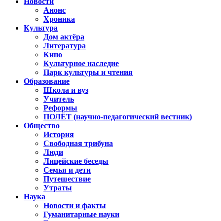
Новости
Анонс
Хроника
Культура
Дом актёра
Литература
Кино
Культурное наследие
Парк культуры и чтения
Образование
Школа и вуз
Учитель
Реформы
ПОЛЁТ (научно-педагогический вестник)
Общество
История
Свободная трибуна
Люди
Лицейские беседы
Семья и дети
Путешествие
Утраты
Наука
Новости и факты
Гуманитарные науки