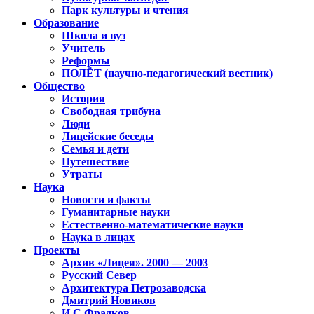
Парк культуры и чтения
Образование
Школа и вуз
Учитель
Реформы
ПОЛЁТ (научно-педагогический вестник)
Общество
История
Свободная трибуна
Люди
Лицейские беседы
Семья и дети
Путешествие
Утраты
Наука
Новости и факты
Гуманитарные науки
Естественно-математические науки
Наука в лицах
Проекты
Архив «Лицея». 2000 — 2003
Русский Север
Архитектура Петрозаводска
Дмитрий Новиков
И.С.Фрадков