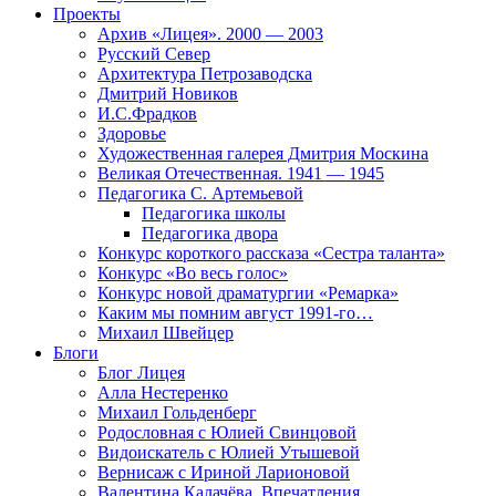
Проекты
Архив «Лицея». 2000 — 2003
Русский Север
Архитектура Петрозаводска
Дмитрий Новиков
И.С.Фрадков
Здоровье
Художественная галерея Дмитрия Москина
Великая Отечественная. 1941 — 1945
Педагогика С. Артемьевой
Педагогика школы
Педагогика двора
Конкурс короткого рассказа «Сестра таланта»
Конкурс «Во весь голос»
Конкурс новой драматургии «Ремарка»
Каким мы помним август 1991-го…
Михаил Швейцер
Блоги
Блог Лицея
Алла Нестеренко
Михаил Гольденберг
Родословная с Юлией Свинцовой
Видоискатель с Юлией Утышевой
Вернисаж с Ириной Ларионовой
Валентина Калачёва. Впечатления