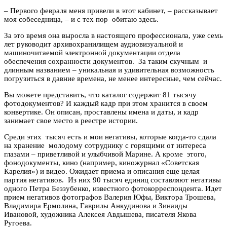
–
Первого февраля меня привели в этот кабинет,
–
рассказывает
моя собеседница,
–
и с тех пор обитаю здесь.
За это время она выросла в настоящего профессионала, уже семь
лет руководит архивохранилищем аудиовизуальной и
машиночитаемой электронной документации отдела
обеспечения сохранности документов. За таким скучным и
длинным названием – уникальная и удивительная возможность
погрузиться в давние времена, не менее интересные, чем сейчас.
Вы можете представить, что каталог содержит 81 тысячу
фотодокументов? И каждый кадр при этом хранится в своем
конвертике. Он описан, проставлены имена и даты, и кадр
занимает свое место в реестре истории.
Среди этих тысяч есть и мои негативы, которые когда-то сдала
на хранение молодому сотруднику с горящими от интереса
глазами – приветливой и улыбчивой Марине. А кроме этого,
фонодокументы, кино (например, киножурнал «Советская
Карелия») и видео. Ожидает приема и описания еще целая
партия негативов. Из них 90 тысяч единиц составляют негативы
одного Петра Беззубенко, известного фотокорреспондента. Идет
прием негативов фотографов Валерия Юфы, Виктора Трошева,
Владимира Ермолина, Гаврилы Анкудинова и Зинаиды
Ивановой, художника Алексея Авдышева, писателя Якова
Ругоева.