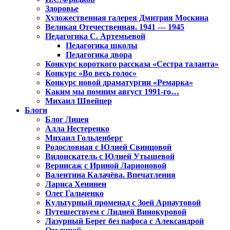
Здоровье
Художественная галерея Дмитрия Москина
Великая Отечественная. 1941 — 1945
Педагогика С. Артемьевой
Педагогика школы
Педагогика двора
Конкурс короткого рассказа «Сестра таланта»
Конкурс «Во весь голос»
Конкурс новой драматургии «Ремарка»
Каким мы помним август 1991-го…
Михаил Швейцер
Блоги
Блог Лицея
Алла Нестеренко
Михаил Гольденберг
Родословная с Юлией Свинцовой
Видоискатель с Юлией Утышевой
Вернисаж с Ириной Ларионовой
Валентина Калачёва. Впечатления
Лариса Хенинен
Олег Гальченко
Культурный променад с Зоей Арнаутовой
Путешествуем с Лидией Винокуровой
Лазурный Берег без пафоса с Александрой