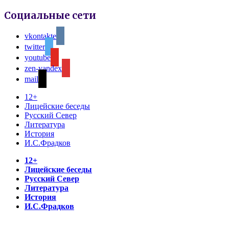
Социальные сети
vkontakte
twitter
youtube
zen-yandex
mail
12+
Лицейские беседы
Русский Север
Литература
История
И.С.Фрадков
12+
Лицейские беседы
Русский Север
Литература
История
И.С.Фрадков