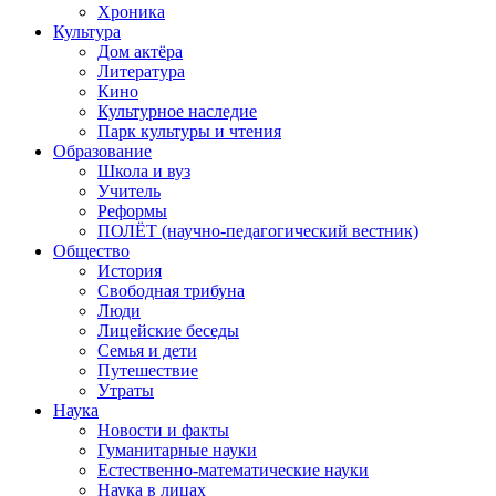
Хроника
Культура
Дом актёра
Литература
Кино
Культурное наследие
Парк культуры и чтения
Образование
Школа и вуз
Учитель
Реформы
ПОЛЁТ (научно-педагогический вестник)
Общество
История
Свободная трибуна
Люди
Лицейские беседы
Семья и дети
Путешествие
Утраты
Наука
Новости и факты
Гуманитарные науки
Естественно-математические науки
Наука в лицах