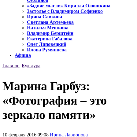
Озолиной
«Задние мысли» Кирилла Олюшкина
Застолье с Владимиром Софиенко
Ирина Савкина
Светлана Артемьева
Наталья Мешкова
Владимир Берштейн
Екатерина Габалова
Олег Липовецкий
Илона Румянцева
Афиша
Главное
,
Культура
Марина Гарбуз:
«Фотография – это
зеркало памяти»
10 февраля 2016 09:08
Ирина Ларионова