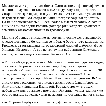
Мы листаем старинные альбомы. Один из них, с фотографиями о
почтовой службе, составлен в 1927 году. Ему скоро сто лет!
Сохранность фотографий изумительная. Эти снимки буквально
потрясли меня. Вот лодка на нашей петрозаводской пристани.
На ней обслуживалось 455 сел, более 5 тысяч человек. А вот на
снимке сам господин Роскин, фотографии которого хранятся в
семейных альбомах многих петрозаводчан.
Марина обращает внимание на романтическую фотографию 30-
х годов девушки в белом платье и белом берете. Это комсомолка
Киселева, строгальщица петрозаводской лыжной фабрики, фото
Зинаиды Ивановой. А вот целая группа работников Онежского
завода, отдыхающих в имении Бесовец.
А это что?
–
Гостиный двор,
–
поясняет Марина и показывает другие кадры,
снятые в Петрозаводске на площади Кирова во время
первомайской демонстрации в 30-м году. Все ли знают, что в 30-
е годы площадь Кирова была устлана булыжником? А вот на
фотографии встреча героя Ивана Папанина в Кондопоге. Всё это
снимки потрясающих летописцев жизни республики Гаврилы
Анкудинова и Зинаиды Ивановой. Бережно держу в руках
небольшие контрольные отпечатки. Эти лица, улицы, здания уже
растворились, исчезли, ушли из жизни, но остались на негативах.
Для Марины Гарбуз все они живые, фотография для нее –
зеркало памяти. Под рукой у нее всегда планшет и 10-кратная