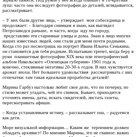
лупа: часто она исследует фотографии до деталей, вглядывается,
рассматривает.
–
У них были другие лица,
–
утверждает моя собеседница и
продолжает:
–
Благодаря снимкам я знаю, как выглядел
Петрозаводск раньше, и часто, когда иду по городу,
представляю эти старинные улицы и дома. Знаю в лицо многих
наших известных людей, они стали для меня почти родными.
Когда сто раз посмотришь на портрет Ивана Ильича Сенькина,
он становится для тебя родным. Испытываю трепет, когда беру в
руки планшетные фотографии XIX века или этнографический
альбом Никольского «Олонецкая губерния» 1901 года и,
конечно, стеклянные негативы 20-30-х годов. В них чувствуется
аромат эпохи. Нет большего удовольствия рассматривать с них
отпечатки: там такая идеальная проработка деталей!
Марина Гарбуз настолько любит свое дело, что по почерку, по
стилю может угадать, чей это снимок. Бывает, приходится
уточнять имена, даты, искать свидетелей, листать газеты,
пересматривать афиши.
–
Когда устанавливаем истину,
–
рассказывает она,
–
радуемся
как дети.
Море визуальной информации… Каким же терпением должен
обладать архивист! По мнению Марины, это не главное: важно