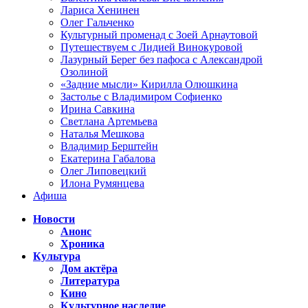
Лариса Хенинен
Олег Гальченко
Культурный променад с Зоей Арнаутовой
Путешествуем с Лидией Винокуровой
Лазурный Берег без пафоса с Александрой
Озолиной
«Задние мысли» Кирилла Олюшкина
Застолье с Владимиром Софиенко
Ирина Савкина
Светлана Артемьева
Наталья Мешкова
Владимир Берштейн
Екатерина Габалова
Олег Липовецкий
Илона Румянцева
Афиша
Новости
Анонс
Хроника
Культура
Дом актёра
Литература
Кино
Культурное наследие