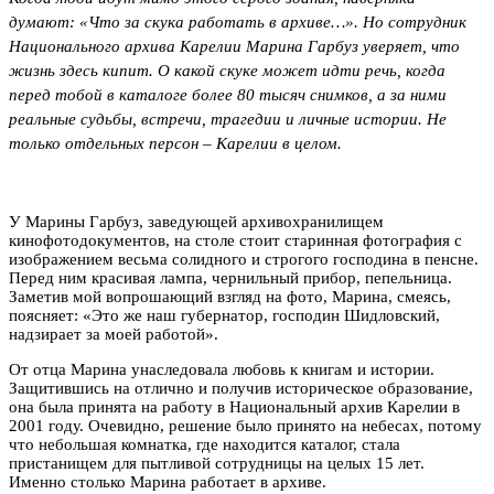
думают: «Что за скука работать в архиве…». Но сотрудник
Национального архива Карелии Марина Гарбуз уверяет, что
жизнь здесь кипит. О какой скуке может идти речь, когда
перед тобой в каталоге более 80 тысяч снимков, а за ними
реальные судьбы, встречи, трагедии и личные истории. Не
только отдельных персон – Карелии в целом.
У Марины Гарбуз, заведующей архивохранилищем
кинофотодокументов, на столе стоит старинная фотография с
изображением весьма солидного и строгого господина в пенсне.
Перед ним красивая лампа, чернильный прибор, пепельница.
Заметив мой вопрошающий взгляд на фото, Марина, смеясь,
поясняет: «Это же наш губернатор, господин Шидловский,
надзирает за моей работой».
От отца Марина унаследовала любовь к книгам и истории.
Защитившись на отлично и получив историческое образование,
она была принята на работу в Национальный архив Карелии в
2001 году. Очевидно, решение было принято на небесах, потому
что небольшая комнатка, где находится каталог, стала
пристанищем для пытливой сотрудницы на целых 15 лет.
Именно столько Марина работает в архиве.